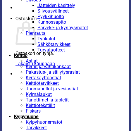
Jätteiden käsittely
Siivousvälineet
Pyykkihuolto
Ostoskori
Kunnossapito
Parveke- ja kynnysmatot
Pienrauta
Työkalut
Sähkötarvikkeet
Turvatuotteet
Ostoskori on tyhjä.
Keittiö
Astiat
Takaisin kauppaan
Kernit ja vahakankaat
Pakastus- ja säilytysrasiat
Kertakäyttöastiat
Keittiötarvikkeet
Juomapullot ja vesiastiat
Kylmälaukut
Tarjottimet ja tabletit
Keittiötekstiilit
Fiskars
Kylpyhuone
Kylpyhuonematot
Tarvikkeet