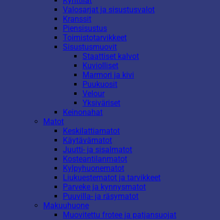
Kynttilät
Valosarjat ja sisustusvalot
Kranssit
Piensisustus
Toimistotarvikkeet
Sisustusmuovit
Staattiset kalvot
Kuviolliset
Marmori ja kivi
Puukuosit
Velour
Yksiväriset
Keinonahat
Matot
Keskilattiamatot
Käytävämatot
Juutti- ja sisalmatot
Kosteantilanmatot
Kylpyhuonematot
Liukuestematot ja tarvikkeet
Parveke ja kynnysmatot
Puuvilla- ja räsymatot
Makuuhuone
Muovitettu frotee ja patjansuojat