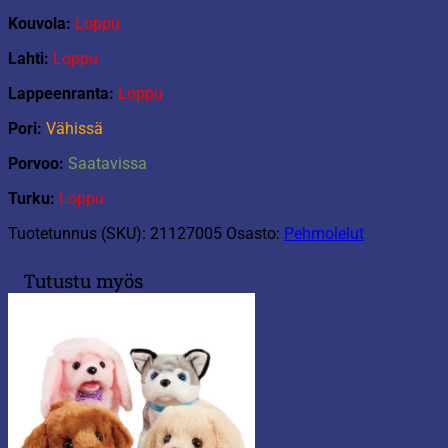
Kouvola:
Loppu
Lahti:
Loppu
Lappeenranta:
Loppu
Pori:
Vähissä
Porvoo:
Saatavissa
Turku:
Loppu
Tuotetunnus (SKU):
21127005
Osasto:
Pehmolelut
Tutustu myös