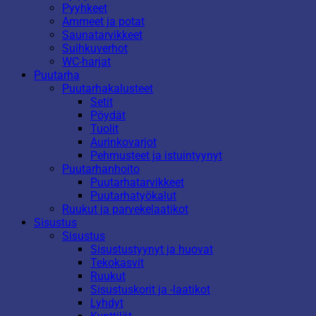
Pyyhkeet
Ammeet ja potat
Saunatarvikkeet
Suihkuverhot
WC-harjat
Puutarha
Puutarhakalusteet
Setit
Pöydät
Tuolit
Aurinkovarjot
Pehmusteet ja istuintyynyt
Puutarhanhoito
Puutarhatarvikkeet
Puutarhatyökalut
Ruukut ja parvekelaatikot
Sisustus
Sisustus
Sisustustyynyt ja huovat
Tekokasvit
Ruukut
Sisustuskorit ja -laatikot
Lyhdyt