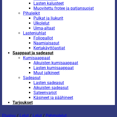
Lasten kalusteet
Muovitettu frotee ja patjansuojat
Pihaleikit
Pulkat ja liukurit
Ulkolelut
Uima-altaat
Lastenjuhlat
Foliopallot
Naamiaisasut
Kertakäyttöastiat
Saappaat ja sadeasut
Kumisaappaat
Aikuisten kumisaappaat
Lasten kumisaappaat
Muut jalkineet
Sadeasut
Lasten sadeasut
Aikuisten sadeasut
Sateenvarjot
Käsineet ja päähineet
Tarjoukset
Etusivu
/
Lelut
/
Lelut
/
Pehmolelut