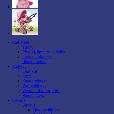
Kalusteet
Tuolit
Pöydät, lipastot ja hyllyt
Lasten kalusteet
Ulkokalusteet
Säilytys
Laatikot
Korit
Kenkätelineet
Vaatesäilytys
Vesiastiat ja ämpärit
Piensäilytys
Siivous
Siivous
Siivousvälineet