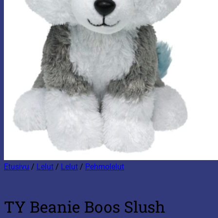
Etusivu
/
Lelut
/
Lelut
/
Pehmolelut
TY Beanie Boos Slush