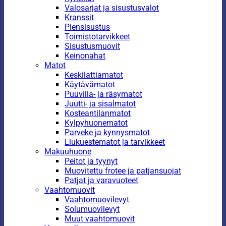
Valosarjat ja sisustusvalot
Kranssit
Piensisustus
Toimistotarvikkeet
Sisustusmuovit
Keinonahat
Matot
Keskilattiamatot
Käytävämatot
Puuvilla- ja räsymatot
Juutti- ja sisalmatot
Kosteantilanmatot
Kylpyhuonematot
Parveke ja kynnysmatot
Liukuestematot ja tarvikkeet
Makuuhuone
Peitot ja tyynyt
Muovitettu frotee ja patjansuojat
Patjat ja varavuoteet
Vaahtomuovit
Vaahtomuovilevyt
Solumuovilevyt
Muut vaahtomuovit