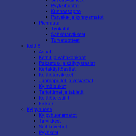
Pyykkihuolto
Kunnossapito
Parveke- ja kynnysmatot
Pienrauta
Työkalut
Sähkötarvikkeet
Turvatuotteet
Keittiö
Astiat
Kernit ja vahakankaat
Pakastus- ja säilytysrasiat
Kertakäyttöastiat
Keittiötarvikkeet
Juomapullot ja vesiastiat
Kylmälaukut
Tarjottimet ja tabletit
Keittiötekstiilit
Fiskars
Kylpyhuone
Kylpyhuonematot
Tarvikkeet
Suihkuverhot
Pyyhkeet