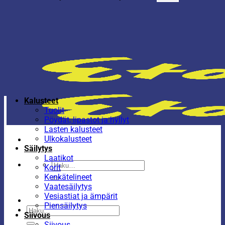
Kalusteet
Tuolit
Pöydät, lipastot ja hyllyt
Lasten kalusteet
Ulkokalusteet
Säilytys
Laatikot
Etsi:
Korit
Kenkätelineet
Vaatesäilytys
Vesiastiat ja ämpärit
Piensäilytys
Etsi:
Siivous
Siivous