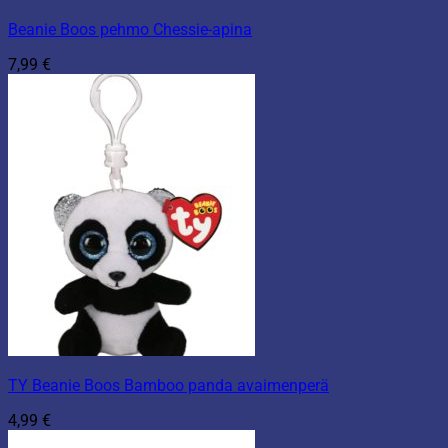
Beanie Boos pehmo Chessie-apina
7,99
€
TY Beanie Boos Bamboo panda avaimenperä
4,99
€