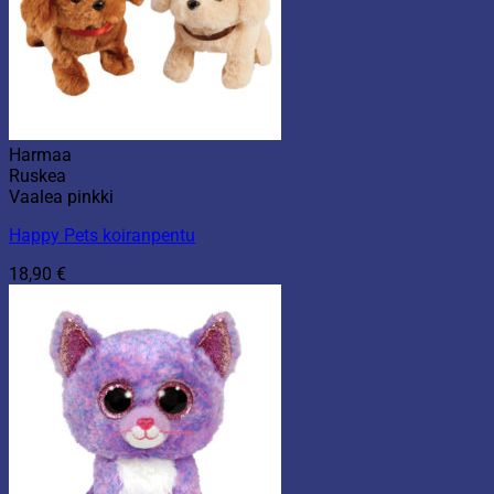
Harmaa
Ruskea
Vaalea pinkki
Happy Pets koiranpentu
18,90
€