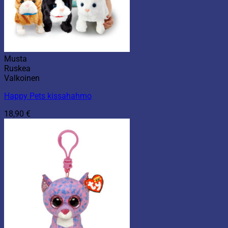
Musta
Ruskea
Valkoinen
Happy Pets kissahahmo
18,90
€