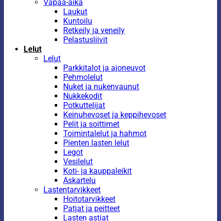
Vapaa-aika
Laukut
Kuntoilu
Retkeily ja veneily
Pelastusliivit
Lelut
Lelut
Parkkitalot ja ajoneuvot
Pehmolelut
Nuket ja nukenvaunut
Nukkekodit
Potkuttelijat
Keinuhevoset ja keppihevoset
Pelit ja soittimet
Toimintalelut ja hahmot
Pienten lasten lelut
Legot
Vesilelut
Koti- ja kauppaleikit
Askartelu
Lastentarvikkeet
Hoitotarvikkeet
Patjat ja peitteet
Lasten astiat