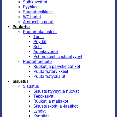
Suihkuverhot
Pyyhkeet
Saunatarvikkeet
WC-harjat
Ammeet ja potat
Puutarha
Puutarhakalusteet
Tuolit
Pöydät
Setit
Aurinkovarjot
Pehmusteet ja istuintyynyt
Puutarhanhoito
Ruukut ja parvekelaatikot
Puutarhatarvikkeet
Puutarhatyökalut
Sisustus
Sisustus
Sisustustyynyt ja huovat
Tekokasvit
Ruukut ja maljakot
Sisustuskorit ja -laatikot
Lyhdyt
Kynttilät