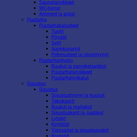
Saunatarvikkeet
WC-harjat
Ammeet ja potat
Puutarha
Puutarhakalusteet
Tuolit
Pöydät
Setit
Aurinkovarjot
Pehmusteet ja istuintyynyt
Puutarhanhoito
Ruukut ja parvekelaatikot
Puutarhatarvikkeet
Puutarhatyökalut
Sisustus
Sisustus
Sisustustyynyt ja huovat
Tekokasvit
Ruukut ja maljakot
Sisustuskorit ja -laatikot
Lyhdyt
Kynttilät
Valosarjat ja sisustusvalot
Kranssit