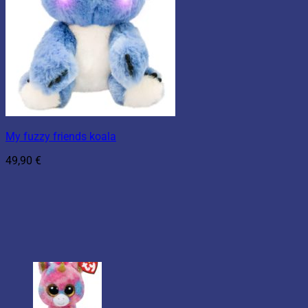
My fuzzy friends koala
49,90
€