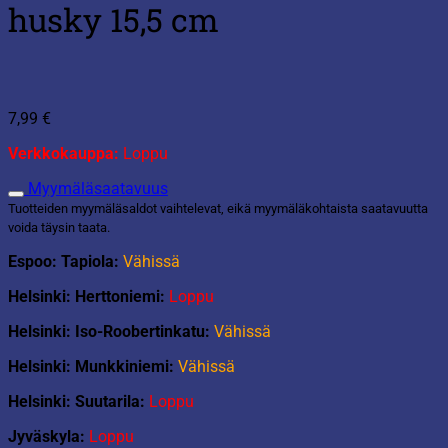
husky 15,5 cm
7,99
€
Verkkokauppa:
Loppu
Myymäläsaatavuus
Tuotteiden myymäläsaldot vaihtelevat, eikä myymäläkohtaista saatavuutta
voida täysin taata.
Espoo: Tapiola:
Vähissä
Helsinki: Herttoniemi:
Loppu
Helsinki: Iso-Roobertinkatu:
Vähissä
Helsinki: Munkkiniemi:
Vähissä
Helsinki: Suutarila:
Loppu
Jyväskyla:
Loppu