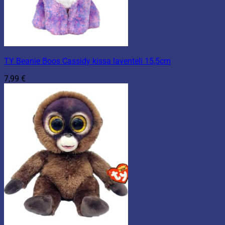
TY Beanie Boos Cassidy kissa laventeli 15,5cm
7,99
€