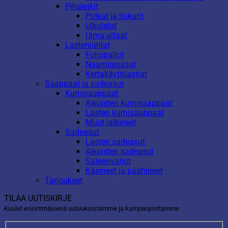
Pihaleikit
Pulkat ja liukurit
Ulkolelut
Uima-altaat
Lastenjuhlat
Foliopallot
Naamiaisasut
Kertakäyttöastiat
Saappaat ja sadeasut
Kumisaappaat
Aikuisten kumisaappaat
Lasten kumisaappaat
Muut jalkineet
Sadeasut
Lasten sadeasut
Aikuisten sadeasut
Sateenvarjot
Käsineet ja päähineet
Tarjoukset
TILAA UUTISKIRJE
Kuulet ensimmäisenä uutuuksistamme ja kampanjoistamme