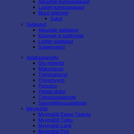
Aikuisten kumisaappaat
Lasten kumisaappaat
Muut jalkineet
Sukat
Sadeasut
Aikuisten sadeasut
Käsineet ja päähineet
Lasten sadeasut
Sateenvarjot
Asiakaspalvelu
Ota yhteyttä
Maksutavat
Toimitustavat
Yritysmyynti
Palautus
Yleiset ehdot
Tietosuojaseloste
Saavutettavuusseloste
Myymälät
Myymälät Espoo Tapiola
Myymälät Turku
Myymälät Lahti
Myymälät Pori