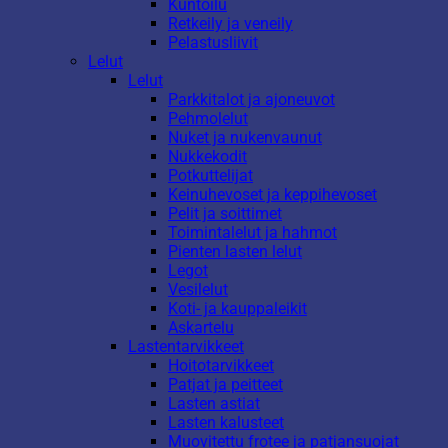
Kuntoilu
Retkeily ja veneily
Pelastusliivit
Lelut
Lelut
Parkkitalot ja ajoneuvot
Pehmolelut
Nuket ja nukenvaunut
Nukkekodit
Potkuttelijat
Keinuhevoset ja keppihevoset
Pelit ja soittimet
Toimintalelut ja hahmot
Pienten lasten lelut
Legot
Vesilelut
Koti- ja kauppaleikit
Askartelu
Lastentarvikkeet
Hoitotarvikkeet
Patjat ja peitteet
Lasten astiat
Lasten kalusteet
Muovitettu frotee ja patjansuojat