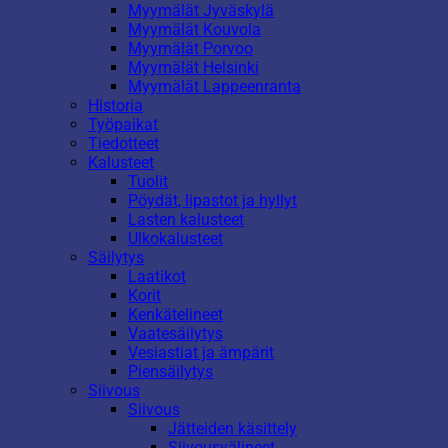
Myymälät Jyväskylä
Myymälät Kouvola
Myymälät Porvoo
Myymälät Helsinki
Myymälät Lappeenranta
Historia
Työpaikat
Tiedotteet
Kalusteet
Tuolit
Pöydät, lipastot ja hyllyt
Lasten kalusteet
Ulkokalusteet
Säilytys
Laatikot
Korit
Kenkätelineet
Vaatesäilytys
Vesiastiat ja ämpärit
Piensäilytys
Siivous
Siivous
Jätteiden käsittely
Siivousvälineet