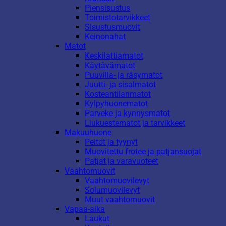
Piensisustus
Toimistotarvikkeet
Sisustusmuovit
Keinonahat
Matot
Keskilattiamatot
Käytävämatot
Puuvilla- ja räsymatot
Juutti- ja sisalmatot
Kosteantilanmatot
Kylpyhuonematot
Parveke ja kynnysmatot
Liukuestematot ja tarvikkeet
Makuuhuone
Peitot ja tyynyt
Muovitettu frotee ja patjansuojat
Patjat ja varavuoteet
Vaahtomuovit
Vaahtomuovilevyt
Solumuovilevyt
Muut vaahtomuovit
Vapaa-aika
Laukut