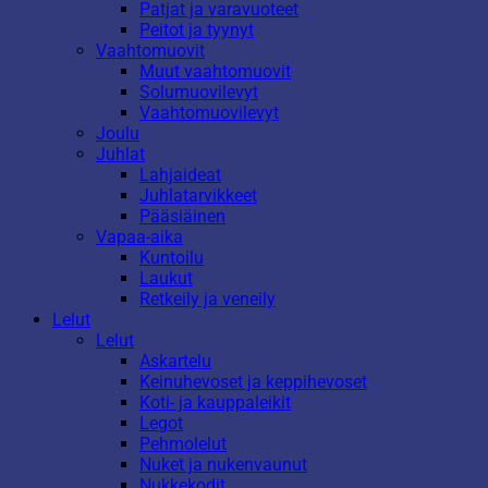
Patjat ja varavuoteet
Peitot ja tyynyt
Vaahtomuovit
Muut vaahtomuovit
Solumuovilevyt
Vaahtomuovilevyt
Joulu
Juhlat
Lahjaideat
Juhlatarvikkeet
Pääsiäinen
Vapaa-aika
Kuntoilu
Laukut
Retkeily ja veneily
Lelut
Lelut
Askartelu
Keinuhevoset ja keppihevoset
Koti- ja kauppaleikit
Legot
Pehmolelut
Nuket ja nukenvaunut
Nukkekodit