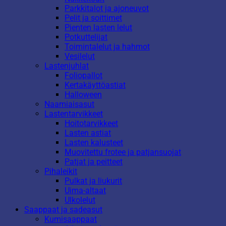
Parkkitalot ja ajoneuvot
Pelit ja soittimet
Pienten lasten lelut
Potkuttelijat
Toimintalelut ja hahmot
Vesilelut
Lastenjuhlat
Foliopallot
Kertakäyttöastiat
Halloween
Naamiaisasut
Lastentarvikkeet
Hoitotarvikkeet
Lasten astiat
Lasten kalusteet
Muovitettu frotee ja patjansuojat
Patjat ja peitteet
Pihaleikit
Pulkat ja liukurit
Uima-altaat
Ulkolelut
Saappaat ja sadeasut
Kumisaappaat