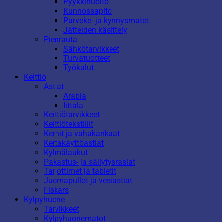
Pyykkihuolto
Kunnossapito
Parveke- ja kynnysmatot
Jätteiden käsittely
Pienrauta
Sähkötarvikkeet
Turvatuotteet
Työkalut
Keittiö
Astiat
Arabia
Iittala
Keittiötarvikkeet
Keittiötekstiilit
Kernit ja vahakankaat
Kertakäyttöastiat
Kylmälaukut
Pakastus- ja säilytysrasiat
Tarjottimet ja tabletit
Juomapullot ja vesiastiat
Fiskars
Kylpyhuone
Tarvikkeet
Kylpyhuonematot