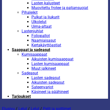
Lasten kalusteet
Muovitettu frotee ja patjansuojat
Pihaleikit
Pulkat ja liukurit
Ulkolelut
Uima-altaat
Lastenjuhlat
Foliopallot
Naamiaisasut
Kertakäyttöastiat
Saappaat ja sadeasut
Kumisaappaat
Aikuisten kumisaappaat
Lasten kumisaappaat
Muut jalkineet
Sadeasut
Lasten sadeasut
Aikuisten sadeasut
Sateenvarjot
Käsineet ja päähineet
Tarjoukset
Etusivu
/
Lelut
/
Lelut
/
Pelit ja soittimet