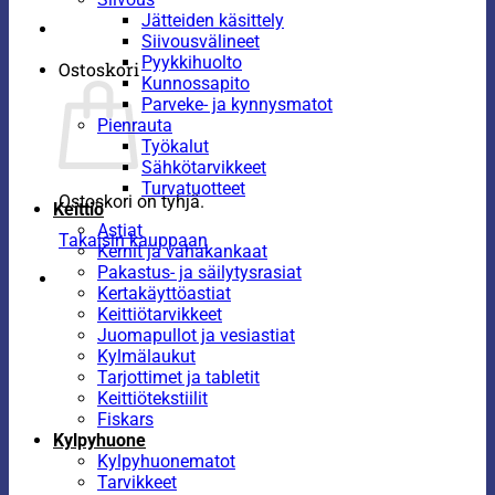
Jätteiden käsittely
Siivousvälineet
Pyykkihuolto
Ostoskori
Kunnossapito
Parveke- ja kynnysmatot
Pienrauta
Työkalut
Sähkötarvikkeet
Turvatuotteet
Ostoskori on tyhjä.
Keittiö
Astiat
Takaisin kauppaan
Kernit ja vahakankaat
Pakastus- ja säilytysrasiat
Kertakäyttöastiat
Keittiötarvikkeet
Juomapullot ja vesiastiat
Kylmälaukut
Tarjottimet ja tabletit
Keittiötekstiilit
Fiskars
Kylpyhuone
Kylpyhuonematot
Tarvikkeet