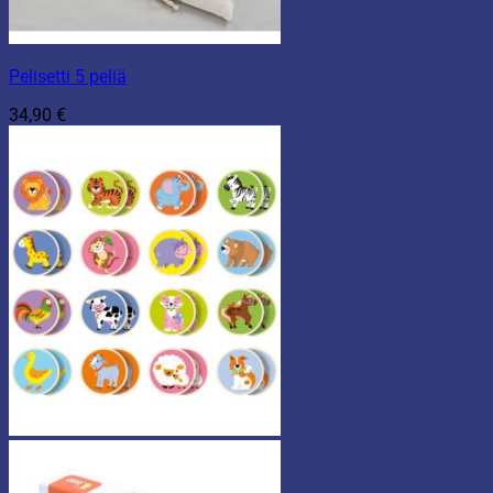
Pelisetti 5 peliä
34,90
€