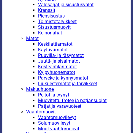
Valosarjat ja sisustusvalot
Kranssit
Piensisustus
Toimistotarvikkeet
Sisustusmuovit
Keinonahat
Matot
Keskilattiamatot
Käytävämatot
Puuvilla- ja räsymatot
Juutti- ja sisalmatot
Kosteantilanmatot
Kylpyhuonematot
Parveke ja kynnysmatot
Liukuestematot ja tarvikkeet
Makuuhuone
Peitot ja tyynyt
Muovitettu frotee ja patjansuojat
Patjat ja varavuoteet
Vaahtomuovit
Vaahtomuovilevyt
Solumuovilevyt
Muut vaahtomuovit