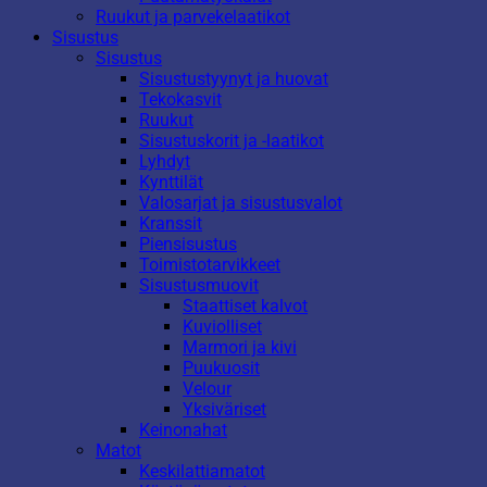
Ruukut ja parvekelaatikot
Sisustus
Sisustus
Sisustustyynyt ja huovat
Tekokasvit
Ruukut
Sisustuskorit ja -laatikot
Lyhdyt
Kynttilät
Valosarjat ja sisustusvalot
Kranssit
Piensisustus
Toimistotarvikkeet
Sisustusmuovit
Staattiset kalvot
Kuviolliset
Marmori ja kivi
Puukuosit
Velour
Yksiväriset
Keinonahat
Matot
Keskilattiamatot