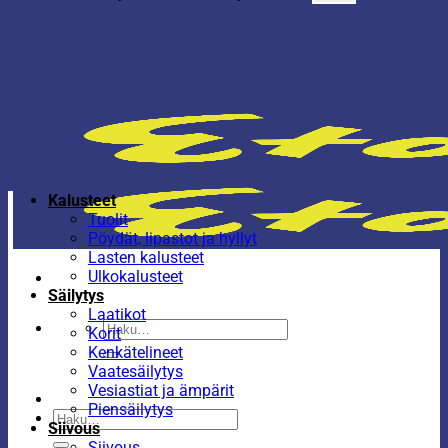
Kalusteet
Tuolit
Pöydät, lipastot ja hyllyt
Lasten kalusteet
Ulkokalusteet
Säilytys
Laatikot
Etsi:
Korit
Kenkätelineet
Vaatesäilytys
Vesiastiat ja ämpärit
Piensäilytys
Etsi:
Siivous
Siivous