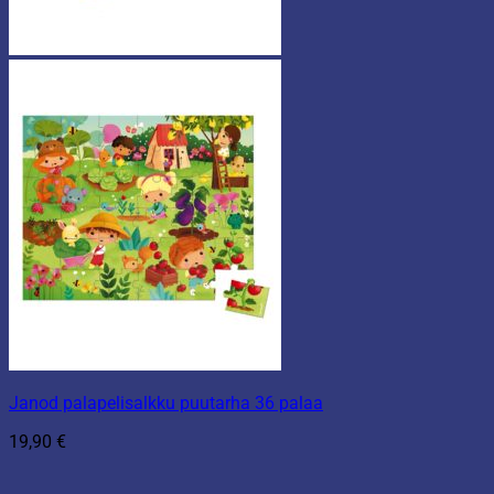
Janod palapelisalkku puutarha 36 palaa
19,90
€