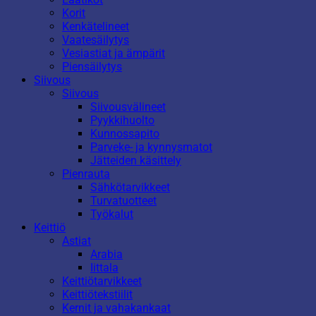
Korit
Kenkätelineet
Vaatesäilytys
Vesiastiat ja ämpärit
Piensäilytys
Siivous
Siivous
Siivousvälineet
Pyykkihuolto
Kunnossapito
Parveke- ja kynnysmatot
Jätteiden käsittely
Pienrauta
Sähkötarvikkeet
Turvatuotteet
Työkalut
Keittiö
Astiat
Arabia
Iittala
Keittiötarvikkeet
Keittiötekstiilit
Kernit ja vahakankaat