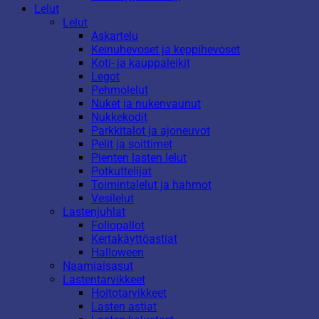
Lelut
Lelut
Askartelu
Keinuhevoset ja keppihevoset
Koti- ja kauppaleikit
Legot
Pehmolelut
Nuket ja nukenvaunut
Nukkekodit
Parkkitalot ja ajoneuvot
Pelit ja soittimet
Pienten lasten lelut
Potkuttelijat
Toimintalelut ja hahmot
Vesilelut
Lastenjuhlat
Foliopallot
Kertakäyttöastiat
Halloween
Naamiaisasut
Lastentarvikkeet
Hoitotarvikkeet
Lasten astiat