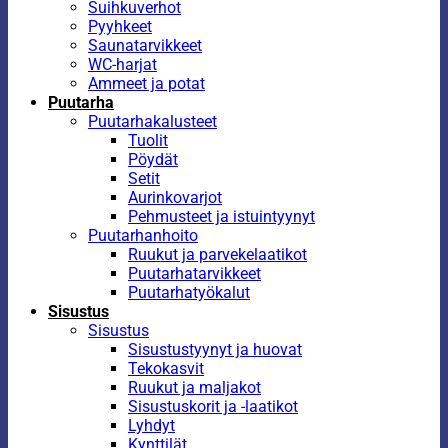
Suihkuverhot
Pyyhkeet
Saunatarvikkeet
WC-harjat
Ammeet ja potat
Puutarha
Puutarhakalusteet
Tuolit
Pöydät
Setit
Aurinkovarjot
Pehmusteet ja istuintyynyt
Puutarhanhoito
Ruukut ja parvekelaatikot
Puutarhatarvikkeet
Puutarhatyökalut
Sisustus
Sisustus
Sisustustyynyt ja huovat
Tekokasvit
Ruukut ja maljakot
Sisustuskorit ja -laatikot
Lyhdyt
Kynttilät