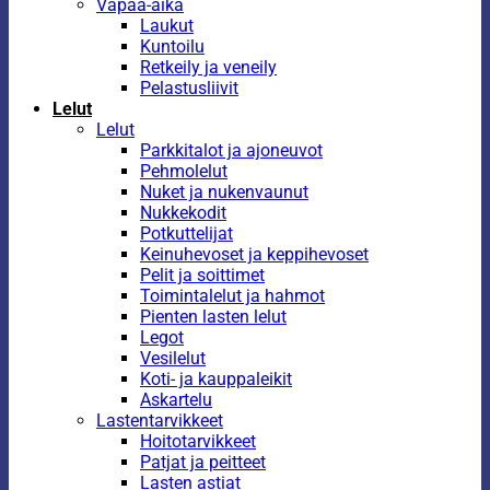
Vapaa-aika
Laukut
Kuntoilu
Retkeily ja veneily
Pelastusliivit
Lelut
Lelut
Parkkitalot ja ajoneuvot
Pehmolelut
Nuket ja nukenvaunut
Nukkekodit
Potkuttelijat
Keinuhevoset ja keppihevoset
Pelit ja soittimet
Toimintalelut ja hahmot
Pienten lasten lelut
Legot
Vesilelut
Koti- ja kauppaleikit
Askartelu
Lastentarvikkeet
Hoitotarvikkeet
Patjat ja peitteet
Lasten astiat