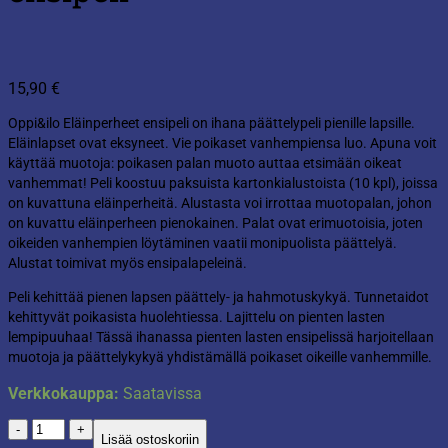
15,90
€
Oppi&ilo Eläinperheet ensipeli on ihana päättelypeli pienille lapsille.
Eläinlapset ovat eksyneet. Vie poikaset vanhempiensa luo. Apuna voit
käyttää muotoja: poikasen palan muoto auttaa etsimään oikeat
vanhemmat! Peli koostuu paksuista kartonkialustoista (10 kpl), joissa
on kuvattuna eläinperheitä. Alustasta voi irrottaa muotopalan, johon
on kuvattu eläinperheen pienokainen. Palat ovat erimuotoisia, joten
oikeiden vanhempien löytäminen vaatii monipuolista päättelyä.
Alustat toimivat myös ensipalapeleinä.
Peli kehittää pienen lapsen päättely- ja hahmotuskykyä. Tunnetaidot
kehittyvät poikasista huolehtiessa. Lajittelu on pienten lasten
lempipuuhaa! Tässä ihanassa pienten lasten ensipelissä harjoitellaan
muotoja ja päättelykykyä yhdistämällä poikaset oikeille vanhemmille.
Verkkokauppa:
Saatavissa
Oppi&ilo
Lisää ostoskoriin
Eläinperheet