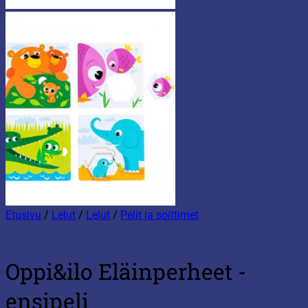
Etusivu
/
Lelut
/
Lelut
/
Pelit ja soittimet
Oppi&ilo Eläinperheet -
ensipeli