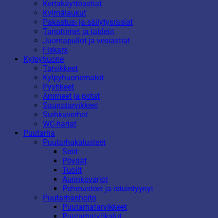
Kertakäyttöastiat
Kylmälaukut
Pakastus- ja säilytysrasiat
Tarjottimet ja tabletit
Juomapullot ja vesiastiat
Fiskars
Kylpyhuone
Tarvikkeet
Kylpyhuonematot
Pyyhkeet
Ammeet ja potat
Saunatarvikkeet
Suihkuverhot
WC-harjat
Puutarha
Puutarhakalusteet
Setit
Pöydät
Tuolit
Aurinkovarjot
Pehmusteet ja istuintyynyt
Puutarhanhoito
Puutarhatarvikkeet
Puutarhatyökalut