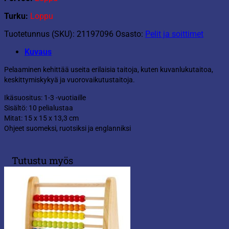
Turku:
Loppu
Tuotetunnus (SKU):
21197096
Osasto:
Pelit ja soittimet
Kuvaus
Pelaaminen kehittää useita erilaisia taitoja, kuten kuvanlukutaitoa,
keskittymiskykyä ja vuorovaikutustaitoja.
Ikäsuositus: 1-3 -vuotiaille
Sisältö: 10 pelialustaa
Mitat: 15 x 15 x 13,3 cm
Ohjeet suomeksi, ruotsiksi ja englanniksi
Tutustu myös