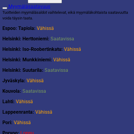
-
Myymäläsaatavuus
ensipeli
Tuotteiden myymäläsaldot vaihtelevat, eikä myymäläkohtaista saatavuutta
määrä
voida täysin taata.
Espoo: Tapiola:
Vähissä
Helsinki: Herttoniemi:
Saatavissa
Helsinki: Iso-Roobertinkatu:
Vähissä
Helsinki: Munkkiniemi:
Vähissä
Helsinki: Suutarila:
Saatavissa
Jyväskyla:
Vähissä
Kouvola:
Saatavissa
Lahti:
Vähissä
Lappeenranta:
Vähissä
Pori:
Vähissä
Porvoo:
Loppu