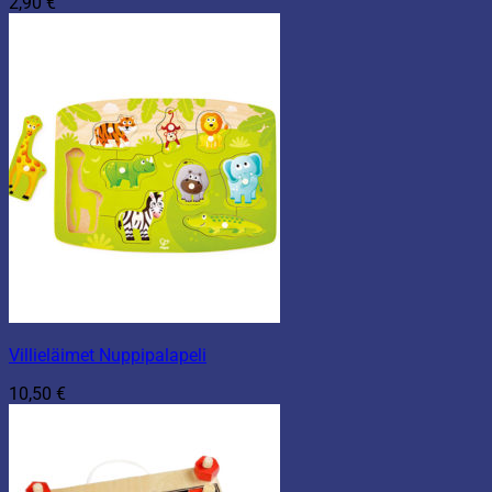
2,90
€
Villieläimet Nuppipalapeli
10,50
€