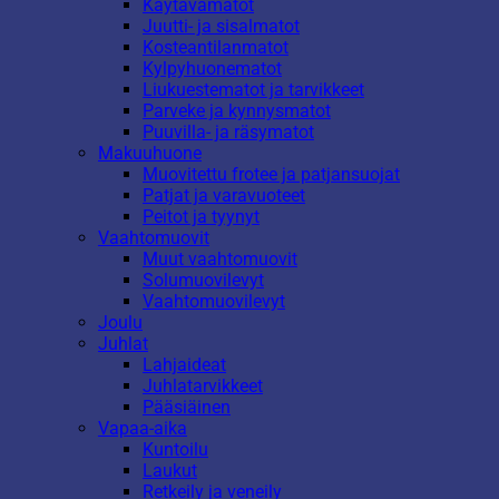
Käytävämatot
Juutti- ja sisalmatot
Kosteantilanmatot
Kylpyhuonematot
Liukuestematot ja tarvikkeet
Parveke ja kynnysmatot
Puuvilla- ja räsymatot
Makuuhuone
Muovitettu frotee ja patjansuojat
Patjat ja varavuoteet
Peitot ja tyynyt
Vaahtomuovit
Muut vaahtomuovit
Solumuovilevyt
Vaahtomuovilevyt
Joulu
Juhlat
Lahjaideat
Juhlatarvikkeet
Pääsiäinen
Vapaa-aika
Kuntoilu
Laukut
Retkeily ja veneily