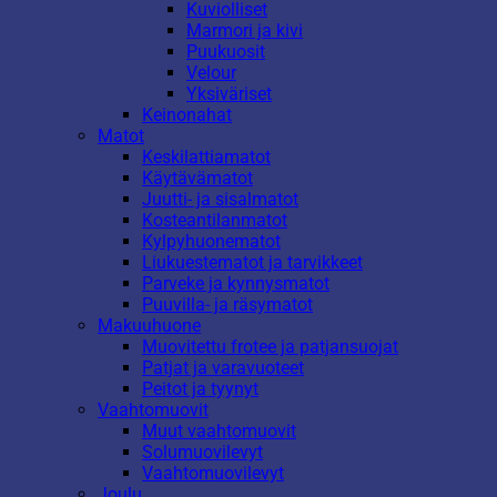
Kuviolliset
Marmori ja kivi
Puukuosit
Velour
Yksiväriset
Keinonahat
Matot
Keskilattiamatot
Käytävämatot
Juutti- ja sisalmatot
Kosteantilanmatot
Kylpyhuonematot
Liukuestematot ja tarvikkeet
Parveke ja kynnysmatot
Puuvilla- ja räsymatot
Makuuhuone
Muovitettu frotee ja patjansuojat
Patjat ja varavuoteet
Peitot ja tyynyt
Vaahtomuovit
Muut vaahtomuovit
Solumuovilevyt
Vaahtomuovilevyt
Joulu