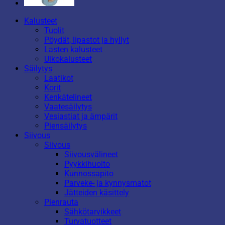
Kalusteet
Tuolit
Pöydät, lipastot ja hyllyt
Lasten kalusteet
Ulkokalusteet
Säilytys
Laatikot
Korit
Kenkätelineet
Vaatesäilytys
Vesiastiat ja ämpärit
Piensäilytys
Siivous
Siivous
Siivousvälineet
Pyykkihuolto
Kunnossapito
Parveke- ja kynnysmatot
Jätteiden käsittely
Pienrauta
Sähkötarvikkeet
Turvatuotteet