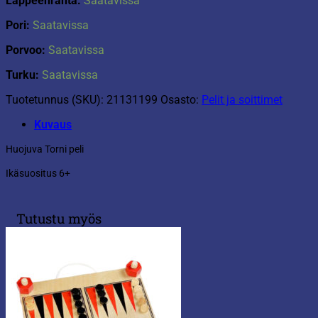
Lappeenranta:
Saatavissa
Pori:
Saatavissa
Porvoo:
Saatavissa
Turku:
Saatavissa
Tuotetunnus (SKU):
21131199
Osasto:
Pelit ja soittimet
Kuvaus
Huojuva Torni peli
Ikäsuositus 6+
Tutustu myös