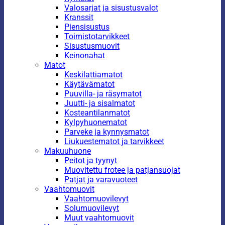
Valosarjat ja sisustusvalot
Kranssit
Piensisustus
Toimistotarvikkeet
Sisustusmuovit
Keinonahat
Matot
Keskilattiamatot
Käytävämatot
Puuvilla- ja räsymatot
Juutti- ja sisalmatot
Kosteantilanmatot
Kylpyhuonematot
Parveke ja kynnysmatot
Liukuestematot ja tarvikkeet
Makuuhuone
Peitot ja tyynyt
Muovitettu frotee ja patjansuojat
Patjat ja varavuoteet
Vaahtomuovit
Vaahtomuovilevyt
Solumuovilevyt
Muut vaahtomuovit