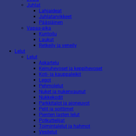
Juhlat
Lahjaideat
Juhlatarvikkeet
Pääsiäinen
Vapaa-aika
Kuntoilu
Laukut
Retkeily ja veneily
Lelut
Lelut
Askartelu
Keinuhevoset ja keppihevoset
Koti- ja kauppaleikit
Legot
Pehmolelut
Nuket ja nukenvaunut
Nukkekodit
Parkkitalot ja ajoneuvot
Pelit ja soittimet
Pienten lasten lelut
Potkuttelijat
Toimintalelut ja hahmot
Vesilelut