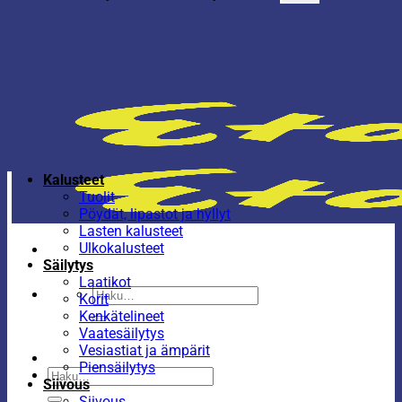
Kalusteet
Tuolit
Pöydät, lipastot ja hyllyt
Lasten kalusteet
Ulkokalusteet
Säilytys
Laatikot
Etsi:
Korit
Kenkätelineet
Vaatesäilytys
Vesiastiat ja ämpärit
Piensäilytys
Etsi:
Siivous
Siivous