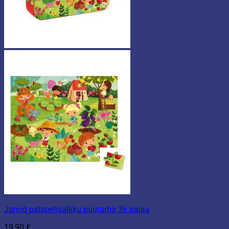
Janod palapelisalkku puutarha 36 palaa
19,90
€