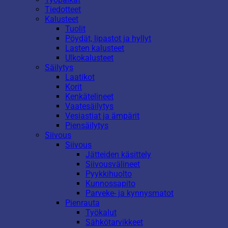
Tiedotteet
Kalusteet
Tuolit
Pöydät, lipastot ja hyllyt
Lasten kalusteet
Ulkokalusteet
Säilytys
Laatikot
Korit
Kenkätelineet
Vaatesäilytys
Vesiastiat ja ämpärit
Piensäilytys
Siivous
Siivous
Jätteiden käsittely
Siivousvälineet
Pyykkihuolto
Kunnossapito
Parveke- ja kynnysmatot
Pienrauta
Työkalut
Sähkötarvikkeet