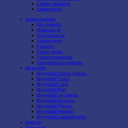
Lasten sadeasut
Sateenvarjot
Asiakaspalvelu
Ota yhteyttä
Maksutavat
Toimitustavat
Yritysmyynti
Palautus
Yleiset ehdot
Tietosuojaseloste
Saavutettavuusseloste
Myymälät
Myymälät Espoo Tapiola
Myymälät Turku
Myymälät Lahti
Myymälät Pori
Myymälät Jyväskylä
Myymälät Kouvola
Myymälät Porvoo
Myymälät Helsinki
Myymälät Lappeenranta
Historia
Työpaikat