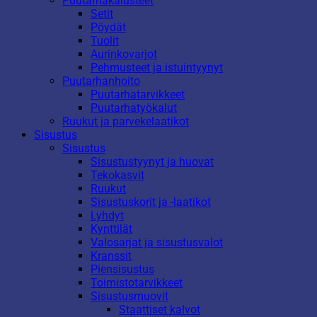
Puutarhakalusteet
Setit
Pöydät
Tuolit
Aurinkovarjot
Pehmusteet ja istuintyynyt
Puutarhanhoito
Puutarhatarvikkeet
Puutarhatyökalut
Ruukut ja parvekelaatikot
Sisustus
Sisustus
Sisustustyynyt ja huovat
Tekokasvit
Ruukut
Sisustuskorit ja -laatikot
Lyhdyt
Kynttilät
Valosarjat ja sisustusvalot
Kranssit
Piensisustus
Toimistotarvikkeet
Sisustusmuovit
Staattiset kalvot