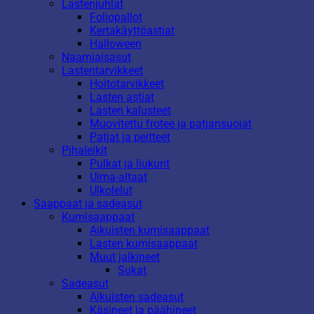
Lastenjuhlat
Foliopallot
Kertakäyttöastiat
Halloween
Naamiaisasut
Lastentarvikkeet
Hoitotarvikkeet
Lasten astiat
Lasten kalusteet
Muovitettu frotee ja patjansuojat
Patjat ja peitteet
Pihaleikit
Pulkat ja liukurit
Uima-altaat
Ulkolelut
Saappaat ja sadeasut
Kumisaappaat
Aikuisten kumisaappaat
Lasten kumisaappaat
Muut jalkineet
Sukat
Sadeasut
Aikuisten sadeasut
Käsineet ja päähineet