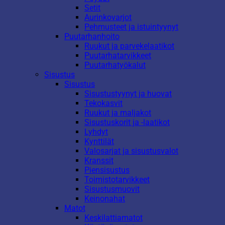
Setit
Aurinkovarjot
Pehmusteet ja istuintyynyt
Puutarhanhoito
Ruukut ja parvekelaatikot
Puutarhatarvikkeet
Puutarhatyökalut
Sisustus
Sisustus
Sisustustyynyt ja huovat
Tekokasvit
Ruukut ja maljakot
Sisustuskorit ja -laatikot
Lyhdyt
Kynttilät
Valosarjat ja sisustusvalot
Kranssit
Piensisustus
Toimistotarvikkeet
Sisustusmuovit
Keinonahat
Matot
Keskilattiamatot