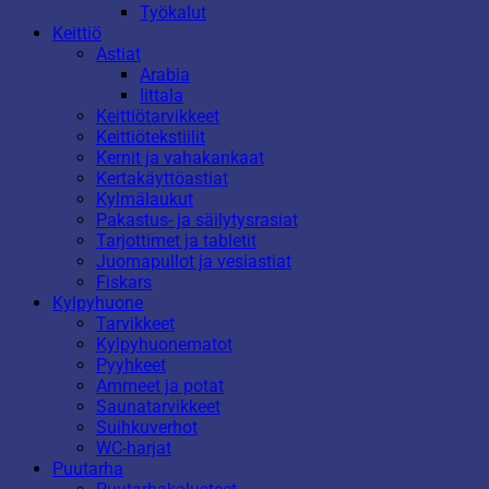
Työkalut
Keittiö
Astiat
Arabia
Iittala
Keittiötarvikkeet
Keittiötekstiilit
Kernit ja vahakankaat
Kertakäyttöastiat
Kylmälaukut
Pakastus- ja säilytysrasiat
Tarjottimet ja tabletit
Juomapullot ja vesiastiat
Fiskars
Kylpyhuone
Tarvikkeet
Kylpyhuonematot
Pyyhkeet
Ammeet ja potat
Saunatarvikkeet
Suihkuverhot
WC-harjat
Puutarha