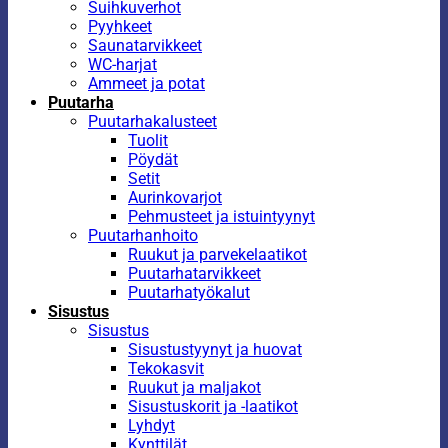
Suihkuverhot
Pyyhkeet
Saunatarvikkeet
WC-harjat
Ammeet ja potat
Puutarha
Puutarhakalusteet
Tuolit
Pöydät
Setit
Aurinkovarjot
Pehmusteet ja istuintyynyt
Puutarhanhoito
Ruukut ja parvekelaatikot
Puutarhatarvikkeet
Puutarhatyökalut
Sisustus
Sisustus
Sisustustyynyt ja huovat
Tekokasvit
Ruukut ja maljakot
Sisustuskorit ja -laatikot
Lyhdyt
Kynttilät