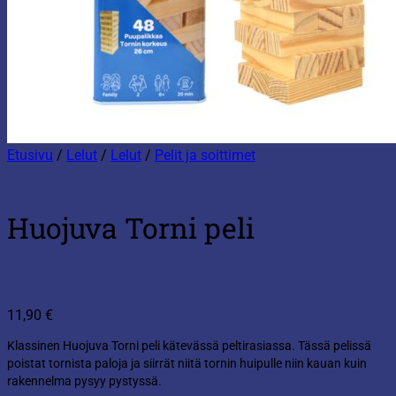
Etusivu
/
Lelut
/
Lelut
/
Pelit ja soittimet
Huojuva Torni peli
11,90
€
Klassinen Huojuva Torni peli kätevässä peltirasiassa. Tässä pelissä
poistat tornista paloja ja siirrät niitä tornin huipulle niin kauan kuin
rakennelma pysyy pystyssä.