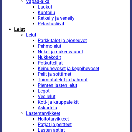
Vapaa-aika
Laukut
Kuntoilu
Retkeily ja veneily
Pelastusliivit
Lelut
Lelut
Parkkitalot ja ajoneuvot
Pehmolelut
Nuket ja nukenvaunut
Nukkekodit
Potkuttelijat
Keinuhevoset ja keppihevoset
Pelit ja soittimet
Toimintalelut ja hahmot
Pienten lasten lelut
Legot
Vesilelut
Koti- ja kauppaleikit
Askartelu
Lastentarvikkeet
Hoitotarvikkeet
Patjat ja peitteet
Lasten astiat