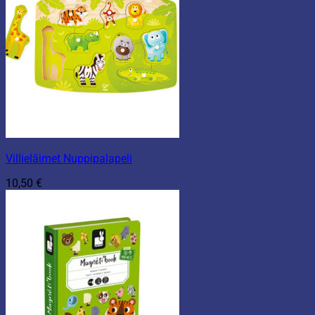
Villieläimet Nuppipalapeli
10,50
€