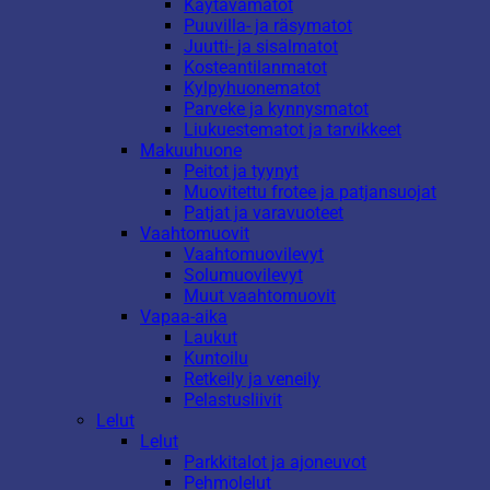
Käytävämatot
Puuvilla- ja räsymatot
Juutti- ja sisalmatot
Kosteantilanmatot
Kylpyhuonematot
Parveke ja kynnysmatot
Liukuestematot ja tarvikkeet
Makuuhuone
Peitot ja tyynyt
Muovitettu frotee ja patjansuojat
Patjat ja varavuoteet
Vaahtomuovit
Vaahtomuovilevyt
Solumuovilevyt
Muut vaahtomuovit
Vapaa-aika
Laukut
Kuntoilu
Retkeily ja veneily
Pelastusliivit
Lelut
Lelut
Parkkitalot ja ajoneuvot
Pehmolelut