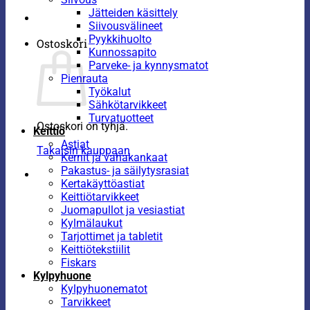
Jätteiden käsittely
Siivousvälineet
Pyykkihuolto
Ostoskori
Kunnossapito
Parveke- ja kynnysmatot
Pienrauta
Työkalut
Sähkötarvikkeet
Turvatuotteet
Ostoskori on tyhjä.
Keittiö
Astiat
Takaisin kauppaan
Kernit ja vahakankaat
Pakastus- ja säilytysrasiat
Kertakäyttöastiat
Keittiötarvikkeet
Juomapullot ja vesiastiat
Kylmälaukut
Tarjottimet ja tabletit
Keittiötekstiilit
Fiskars
Kylpyhuone
Kylpyhuonematot
Tarvikkeet