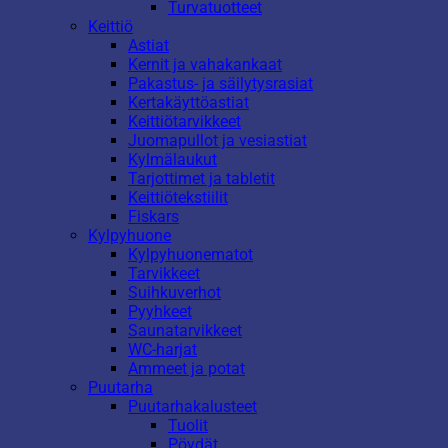
Turvatuotteet
Keittiö
Astiat
Kernit ja vahakankaat
Pakastus- ja säilytysrasiat
Kertakäyttöastiat
Keittiötarvikkeet
Juomapullot ja vesiastiat
Kylmälaukut
Tarjottimet ja tabletit
Keittiötekstiilit
Fiskars
Kylpyhuone
Kylpyhuonematot
Tarvikkeet
Suihkuverhot
Pyyhkeet
Saunatarvikkeet
WC-harjat
Ammeet ja potat
Puutarha
Puutarhakalusteet
Tuolit
Pöydät