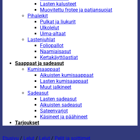
Lasten kalusteet
Muovitettu frotee ja patjansuojat
Pihaleikit
Pulkat ja liukurit
Ulkolelut
Uima-altaat
Lastenjuhlat
Foliopallot
Naamiaisasut
Kertakäyttöastiat
Saappaat ja sadeasut
Kumisaappaat
Aikuisten kumisaappaat
Lasten kumisaappaat
Muut jalkineet
Sadeasut
Lasten sadeasut
Aikuisten sadeasut
Sateenvarjot
Käsineet ja päähineet
Tarjoukset
Etusivu
/
Lelut
/
Lelut
/
Pelit ja soittimet