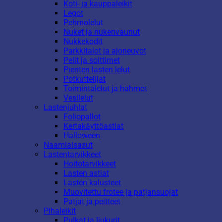
Koti- ja kauppaleikit
Legot
Pehmolelut
Nuket ja nukenvaunut
Nukkekodit
Parkkitalot ja ajoneuvot
Pelit ja soittimet
Pienten lasten lelut
Potkuttelijat
Toimintalelut ja hahmot
Vesilelut
Lastenjuhlat
Foliopallot
Kertakäyttöastiat
Halloween
Naamiaisasut
Lastentarvikkeet
Hoitotarvikkeet
Lasten astiat
Lasten kalusteet
Muovitettu frotee ja patjansuojat
Patjat ja peitteet
Pihaleikit
Pulkat ja liukurit