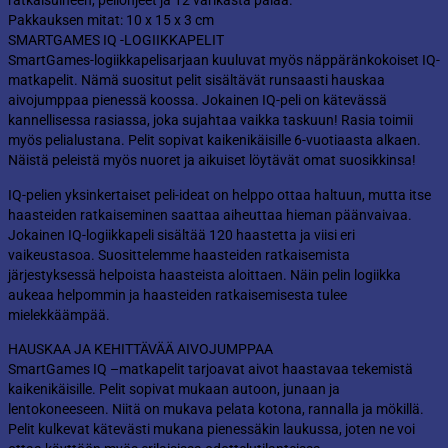
ratkaisuineen, peliohjeet ja 12 värikästä palaa.
Pakkauksen mitat: 10 x 15 x 3 cm
SMARTGAMES IQ -LOGIIKKAPELIT
SmartGames-logiikkapelisarjaan kuuluvat myös näppäränkokoiset IQ-
matkapelit. Nämä suositut pelit sisältävät runsaasti hauskaa
aivojumppaa pienessä koossa. Jokainen IQ-peli on kätevässä
kannellisessa rasiassa, joka sujahtaa vaikka taskuun! Rasia toimii
myös pelialustana. Pelit sopivat kaikenikäisille 6-vuotiaasta alkaen.
Näistä peleistä myös nuoret ja aikuiset löytävät omat suosikkinsa!
IQ-pelien yksinkertaiset peli-ideat on helppo ottaa haltuun, mutta itse
haasteiden ratkaiseminen saattaa aiheuttaa hieman päänvaivaa.
Jokainen IQ-logiikkapeli sisältää 120 haastetta ja viisi eri
vaikeustasoa. Suosittelemme haasteiden ratkaisemista
järjestyksessä helpoista haasteista aloittaen. Näin pelin logiikka
aukeaa helpommin ja haasteiden ratkaisemisesta tulee
mielekkäämpää.
HAUSKAA JA KEHITTÄVÄÄ AIVOJUMPPAA
SmartGames IQ –matkapelit tarjoavat aivot haastavaa tekemistä
kaikenikäisille. Pelit sopivat mukaan autoon, junaan ja
lentokoneeseen. Niitä on mukava pelata kotona, rannalla ja mökillä.
Pelit kulkevat kätevästi mukana pienessäkin laukussa, joten ne voi