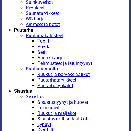
Suihkuverhot
Pyyhkeet
Saunatarvikkeet
WC-harjat
Ammeet ja potat
Puutarha
Puutarhakalusteet
Tuolit
Pöydät
Setit
Aurinkovarjot
Pehmusteet ja istuintyynyt
Puutarhanhoito
Ruukut ja parvekelaatikot
Puutarhatarvikkeet
Puutarhatyökalut
Sisustus
Sisustus
Sisustustyynyt ja huovat
Tekokasvit
Ruukut ja maljakot
Sisustuskorit ja -laatikot
Lyhdyt
Kynttilät