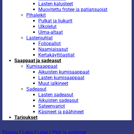
Lasten kalusteet
Muovitettu frotee ja patjansuojat
Pihaleikit
Pulkat ja liukurit
Ulkolelut
Uima-altaat
Lastenjuhlat
Foliopallot
Naamiaisasut
Kertakäyttöastiat
Saappaat ja sadeasut
Kumisaappaat
Aikuisten kumisaappaat
Lasten kumisaappaat
Muut jalkineet
Sadeasut
Lasten sadeasut
Aikuisten sadeasut
Sateenvarjot
Käsineet ja päähineet
Tarjoukset
Etusivu
/
Lelut
/
Lelut
/
Pelit ja soittimet