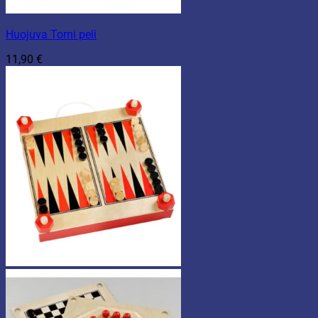
Huojuva Torni peli
11,90
€