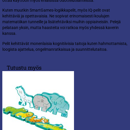
ottaa käyttöön myös erilaisissa odottelutilanteissa.
Kuten muutkin SmartGames-logiikkapelit, myös IQ-pelit ovat
kehittäviä ja opettavaisia. Ne sopivat erinomaisesti koulujen
matematiikan tunneille ja lisätehtäviksi muihin oppiaineisiin. Pelejä
pelataan yksin, mutta haasteita voi ratkoa myös yhdessä kaverin
kanssa.
Pelit kehittävät monenlaisia kognitiivisia taitoja kuten hahmottamista,
loogista ajattelua, ongelmanratkaisua ja suunnittelutaitoa.
Tutustu myös