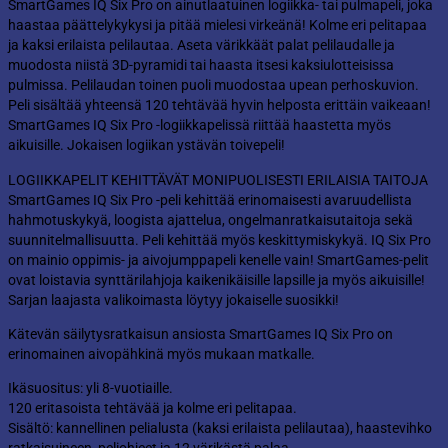
SmartGames IQ Six Pro on ainutlaatuinen logiikka- tai pulmapeli, joka
haastaa päättelykykysi ja pitää mielesi virkeänä! Kolme eri pelitapaa
ja kaksi erilaista pelilautaa. Aseta värikkäät palat pelilaudalle ja
muodosta niistä 3D-pyramidi tai haasta itsesi kaksiulotteisissa
pulmissa. Pelilaudan toinen puoli muodostaa upean perhoskuvion.
Peli sisältää yhteensä 120 tehtävää hyvin helposta erittäin vaikeaan!
SmartGames IQ Six Pro -logiikkapelissä riittää haastetta myös
aikuisille. Jokaisen logiikan ystävän toivepeli!
LOGIIKKAPELIT KEHITTÄVÄT MONIPUOLISESTI ERILAISIA TAITOJA
SmartGames IQ Six Pro -peli kehittää erinomaisesti avaruudellista
hahmotuskykyä, loogista ajattelua, ongelmanratkaisutaitoja sekä
suunnitelmallisuutta. Peli kehittää myös keskittymiskykyä. IQ Six Pro
on mainio oppimis- ja aivojumppapeli kenelle vain! SmartGames-pelit
ovat loistavia synttärilahjoja kaikenikäisille lapsille ja myös aikuisille!
Sarjan laajasta valikoimasta löytyy jokaiselle suosikki!
Kätevän säilytysratkaisun ansiosta SmartGames IQ Six Pro on
erinomainen aivopähkinä myös mukaan matkalle.
Ikäsuositus: yli 8-vuotiaille.
120 eritasoista tehtävää ja kolme eri pelitapaa.
Sisältö: kannellinen pelialusta (kaksi erilaista pelilautaa), haastevihko