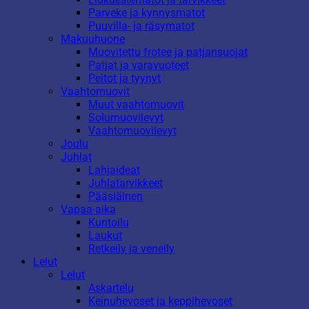
Parveke ja kynnysmatot
Puuvilla- ja räsymatot
Makuuhuone
Muovitettu frotee ja patjansuojat
Patjat ja varavuoteet
Peitot ja tyynyt
Vaahtomuovit
Muut vaahtomuovit
Solumuovilevyt
Vaahtomuovilevyt
Joulu
Juhlat
Lahjaideat
Juhlatarvikkeet
Pääsiäinen
Vapaa-aika
Kuntoilu
Laukut
Retkeily ja veneily
Lelut
Lelut
Askartelu
Keinuhevoset ja keppihevoset