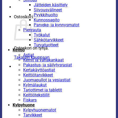
Jätteiden käsittely
Siivousvälineet
Pyykkihuolto
Ostoskori
Kunnossapito
Parveke- ja kynnysmatot
Pienrauta
Työkalut
Sähkötarvikkeet
Turvatuotteet
Ostoskori on tyhjä.
Keittiö
Astiat
Takaisin kauppaan
Kernit ja vahakankaat
Pakastus- ja säilytysrasiat
Kertakäyttöastiat
Keittiötarvikkeet
Juomapullot ja vesiastiat
Kylmälaukut
Tarjottimet ja tabletit
Keittiötekstiilit
Fiskars
Kylpyhuone
Kylpyhuonematot
Tarvikkeet