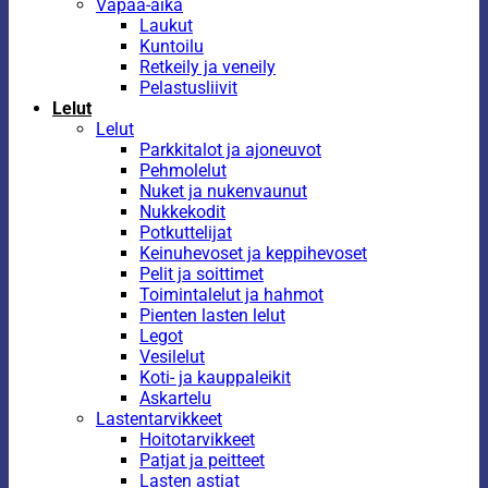
Vapaa-aika
Laukut
Kuntoilu
Retkeily ja veneily
Pelastusliivit
Lelut
Lelut
Parkkitalot ja ajoneuvot
Pehmolelut
Nuket ja nukenvaunut
Nukkekodit
Potkuttelijat
Keinuhevoset ja keppihevoset
Pelit ja soittimet
Toimintalelut ja hahmot
Pienten lasten lelut
Legot
Vesilelut
Koti- ja kauppaleikit
Askartelu
Lastentarvikkeet
Hoitotarvikkeet
Patjat ja peitteet
Lasten astiat