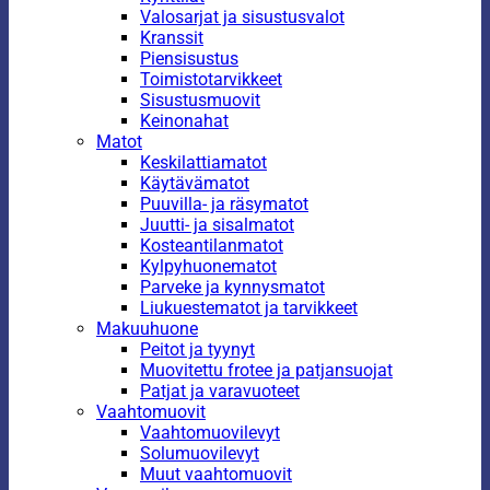
Valosarjat ja sisustusvalot
Kranssit
Piensisustus
Toimistotarvikkeet
Sisustusmuovit
Keinonahat
Matot
Keskilattiamatot
Käytävämatot
Puuvilla- ja räsymatot
Juutti- ja sisalmatot
Kosteantilanmatot
Kylpyhuonematot
Parveke ja kynnysmatot
Liukuestematot ja tarvikkeet
Makuuhuone
Peitot ja tyynyt
Muovitettu frotee ja patjansuojat
Patjat ja varavuoteet
Vaahtomuovit
Vaahtomuovilevyt
Solumuovilevyt
Muut vaahtomuovit