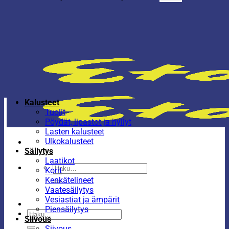
Kalusteet
Tuolit
Pöydät, lipastot ja hyllyt
Lasten kalusteet
Ulkokalusteet
Säilytys
Laatikot
Etsi:
Korit
Kenkätelineet
Vaatesäilytys
Vesiastiat ja ämpärit
Piensäilytys
Etsi:
Siivous
Siivous