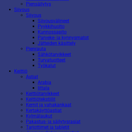
Piensäilytys
Siivous
Siivous
Siivousvälineet
Pyykkihuolto
Kunnossapito
Parveke- ja kynnysmatot
Jätteiden käsittely
Pienrauta
Sähkötarvikkeet
Turvatuotteet
Työkalut
Keittiö
Astiat
Arabia
Iittala
Keittiötarvikkeet
Keittiötekstiilit
Kernit ja vahakankaat
Kertakäyttöastiat
Kylmälaukut
Pakastus- ja säilytysrasiat
Tarjottimet ja tabletit