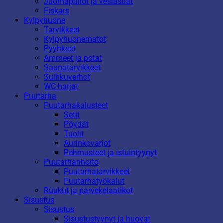
Juomapullot ja vesiastiat
Fiskars
Kylpyhuone
Tarvikkeet
Kylpyhuonematot
Pyyhkeet
Ammeet ja potat
Saunatarvikkeet
Suihkuverhot
WC-harjat
Puutarha
Puutarhakalusteet
Setit
Pöydät
Tuolit
Aurinkovarjot
Pehmusteet ja istuintyynyt
Puutarhanhoito
Puutarhatarvikkeet
Puutarhatyökalut
Ruukut ja parvekelaatikot
Sisustus
Sisustus
Sisustustyynyt ja huovat