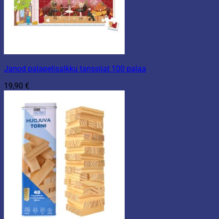
Janod palapelisalkku tanssijat 100 palaa
19,90
€