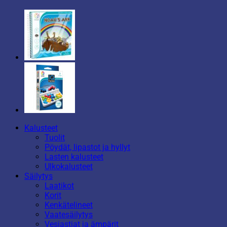
Kalusteet
Tuolit
Pöydät, lipastot ja hyllyt
Lasten kalusteet
Ulkokalusteet
Säilytys
Laatikot
Korit
Kenkätelineet
Vaatesäilytys
Vesiastiat ja ämpärit