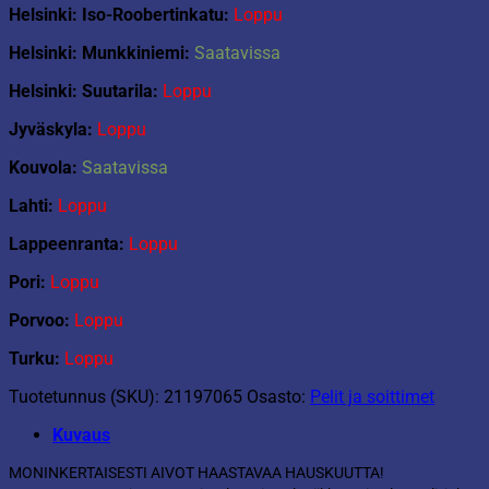
Helsinki: Iso-Roobertinkatu:
Loppu
Helsinki: Munkkiniemi:
Saatavissa
Helsinki: Suutarila:
Loppu
Jyväskyla:
Loppu
Kouvola:
Saatavissa
Lahti:
Loppu
Lappeenranta:
Loppu
Pori:
Loppu
Porvoo:
Loppu
Turku:
Loppu
Tuotetunnus (SKU):
21197065
Osasto:
Pelit ja soittimet
Kuvaus
MONINKERTAISESTI AIVOT HAASTAVAA HAUSKUUTTA!