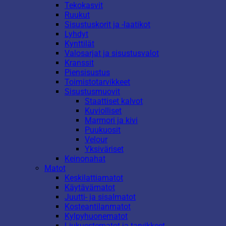
Tekokasvit
Ruukut
Sisustuskorit ja -laatikot
Lyhdyt
Kynttilät
Valosarjat ja sisustusvalot
Kranssit
Piensisustus
Toimistotarvikkeet
Sisustusmuovit
Staattiset kalvot
Kuviolliset
Marmori ja kivi
Puukuosit
Velour
Yksiväriset
Keinonahat
Matot
Keskilattiamatot
Käytävämatot
Juutti- ja sisalmatot
Kosteantilanmatot
Kylpyhuonematot
Liukuestematot ja tarvikkeet