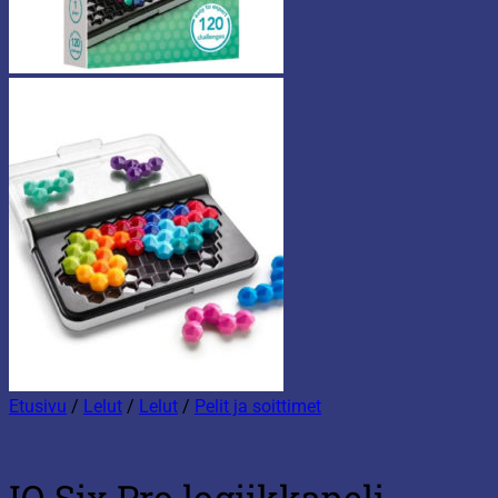
Etusivu
/
Lelut
/
Lelut
/
Pelit ja soittimet
IQ Six Pro logiikkapeli