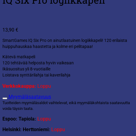
13,90
€
SmartGames IQ Six Pro on ainutlaatuinen logiikkapeli! 120 erilaista
huippuhauskaa haastetta ja kolme eri pelitapaa!
Kätevä matkapeli
120 tehtävää helposta hyvin vaikeaan
Ikäsuositus yli 8-vuotiaille
Loistava synttärilahja tai kaverilahja
Verkkokauppa:
Loppu
Myymäläsaatavuus
Tuotteiden myymäläsaldot vaihtelevat, eikä myymäläkohtaista saatavuutta
voida täysin taata.
Espoo: Tapiola:
Loppu
Helsinki: Herttoniemi:
Loppu