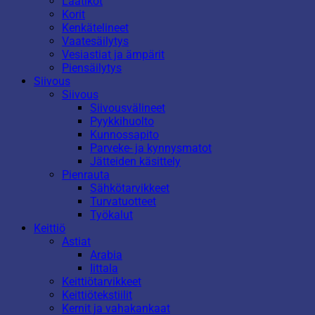
Laatikot
Korit
Kenkätelineet
Vaatesäilytys
Vesiastiat ja ämpärit
Piensäilytys
Siivous
Siivous
Siivousvälineet
Pyykkihuolto
Kunnossapito
Parveke- ja kynnysmatot
Jätteiden käsittely
Pienrauta
Sähkötarvikkeet
Turvatuotteet
Työkalut
Keittiö
Astiat
Arabia
Iittala
Keittiötarvikkeet
Keittiötekstiilit
Kernit ja vahakankaat