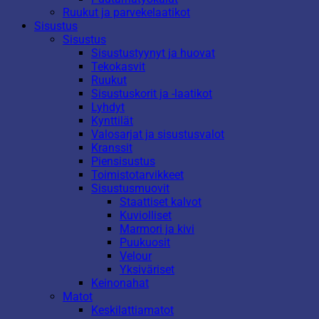
Ruukut ja parvekelaatikot
Sisustus
Sisustus
Sisustustyynyt ja huovat
Tekokasvit
Ruukut
Sisustuskorit ja -laatikot
Lyhdyt
Kynttilät
Valosarjat ja sisustusvalot
Kranssit
Piensisustus
Toimistotarvikkeet
Sisustusmuovit
Staattiset kalvot
Kuviolliset
Marmori ja kivi
Puukuosit
Velour
Yksiväriset
Keinonahat
Matot
Keskilattiamatot