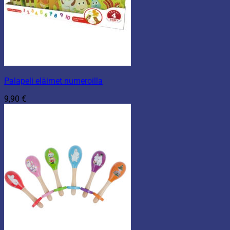
Palapeli eläimet numeroilla
9,90
€