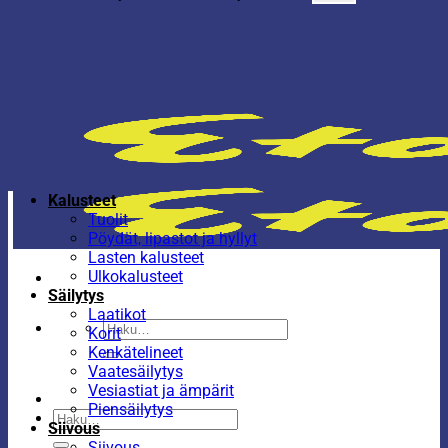
Kalusteet
Tuolit
Pöydät, lipastot ja hyllyt
Lasten kalusteet
Ulkokalusteet
Säilytys
Laatikot
Etsi:
Korit
Kenkätelineet
Vaatesäilytys
Vesiastiat ja ämpärit
Piensäilytys
Etsi:
Siivous
Siivous