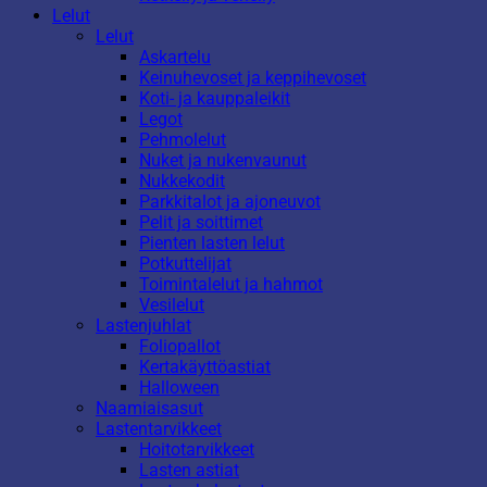
Lelut
Lelut
Askartelu
Keinuhevoset ja keppihevoset
Koti- ja kauppaleikit
Legot
Pehmolelut
Nuket ja nukenvaunut
Nukkekodit
Parkkitalot ja ajoneuvot
Pelit ja soittimet
Pienten lasten lelut
Potkuttelijat
Toimintalelut ja hahmot
Vesilelut
Lastenjuhlat
Foliopallot
Kertakäyttöastiat
Halloween
Naamiaisasut
Lastentarvikkeet
Hoitotarvikkeet
Lasten astiat