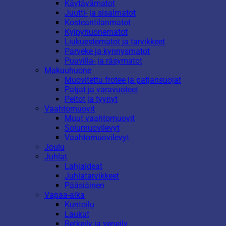
Käytävämatot
Juutti- ja sisalmatot
Kosteantilanmatot
Kylpyhuonematot
Liukuestematot ja tarvikkeet
Parveke ja kynnysmatot
Puuvilla- ja räsymatot
Makuuhuone
Muovitettu frotee ja patjansuojat
Patjat ja varavuoteet
Peitot ja tyynyt
Vaahtomuovit
Muut vaahtomuovit
Solumuovilevyt
Vaahtomuovilevyt
Joulu
Juhlat
Lahjaideat
Juhlatarvikkeet
Pääsiäinen
Vapaa-aika
Kuntoilu
Laukut
Retkeily ja veneily