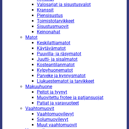
Valosarjat ja sisustusvalot
Kranssit
Piensisustus
Toimistotarvikkeet
Sisustusmuovit
Keinonahat
Matot
Keskilattiamatot
Käytävämatot
Puuvilla- ja räsymatot
Juutti- ja sisalmatot
Kosteantilanmatot
Kylpyhuonematot
Parveke ja kynnysmatot
Liukuestematot ja tarvikkeet
Makuuhuone
Peitot ja tyynyt
Muovitettu frotee ja patjansuojat
Patjat ja varavuoteet
Vaahtomuovit
Vaahtomuovilevyt
Solumuovilevyt
Muut vaahtomuovit