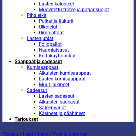
Lasten kalusteet
Muovitettu frotee ja patjansuojat
Pihaleikit
Pulkat ja liukurit
Ulkolelut
Uima-altaat
Lastenjuhlat
Foliopallot
Naamiaisasut
Kertakäyttöastiat
Saappaat ja sadeasut
Kumisaappaat
Aikuisten kumisaappaat
Lasten kumisaappaat
Muut jalkineet
Sadeasut
Lasten sadeasut
Aikuisten sadeasut
Sateenvarjot
Käsineet ja päähineet
Tarjoukset
Etusivu
/
Lelut
/
Lelut
/
Pelit ja soittimet