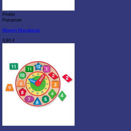
Pinkki
Punainen
Muumi Marakassi
5,90
€