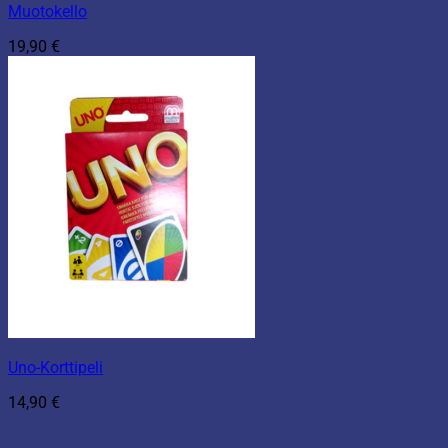
Muotokello
19,90
€
Uno-Korttipeli
14,90
€