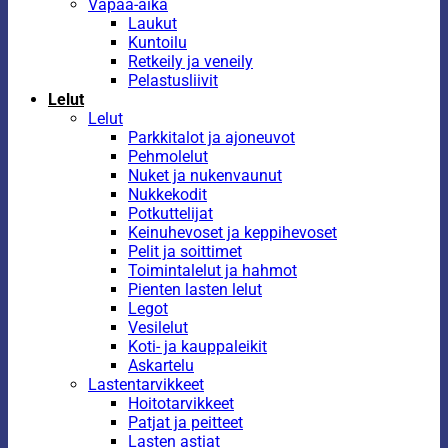
Vapaa-aika
Laukut
Kuntoilu
Retkeily ja veneily
Pelastusliivit
Lelut
Lelut
Parkkitalot ja ajoneuvot
Pehmolelut
Nuket ja nukenvaunut
Nukkekodit
Potkuttelijat
Keinuhevoset ja keppihevoset
Pelit ja soittimet
Toimintalelut ja hahmot
Pienten lasten lelut
Legot
Vesilelut
Koti- ja kauppaleikit
Askartelu
Lastentarvikkeet
Hoitotarvikkeet
Patjat ja peitteet
Lasten astiat