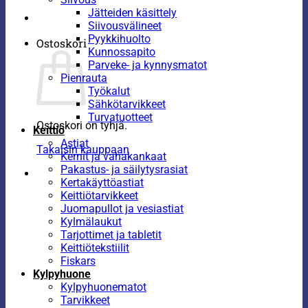
Jätteiden käsittely
Siivousvälineet
Pyykkihuolto
Ostoskori
Kunnossapito
Parveke- ja kynnysmatot
Pienrauta
Työkalut
Sähkötarvikkeet
Turvatuotteet
Ostoskori on tyhjä.
Keittiö
Astiat
Takaisin kauppaan
Kernit ja vahakankaat
Pakastus- ja säilytysrasiat
Kertakäyttöastiat
Keittiötarvikkeet
Juomapullot ja vesiastiat
Kylmälaukut
Tarjottimet ja tabletit
Keittiötekstiilit
Fiskars
Kylpyhuone
Kylpyhuonematot
Tarvikkeet