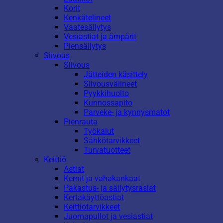
Korit
Kenkätelineet
Vaatesäilytys
Vesiastiat ja ämpärit
Piensäilytys
Siivous
Siivous
Jätteiden käsittely
Siivousvälineet
Pyykkihuolto
Kunnossapito
Parveke- ja kynnysmatot
Pienrauta
Työkalut
Sähkötarvikkeet
Turvatuotteet
Keittiö
Astiat
Kernit ja vahakankaat
Pakastus- ja säilytysrasiat
Kertakäyttöastiat
Keittiötarvikkeet
Juomapullot ja vesiastiat