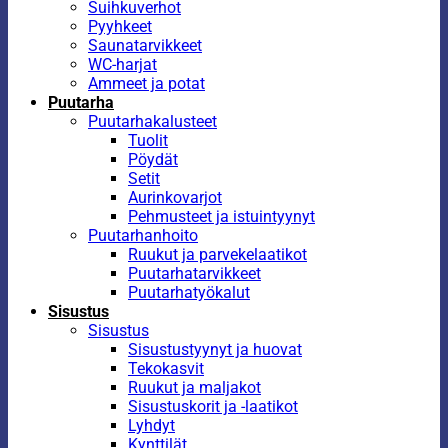
Suihkuverhot
Pyyhkeet
Saunatarvikkeet
WC-harjat
Ammeet ja potat
Puutarha
Puutarhakalusteet
Tuolit
Pöydät
Setit
Aurinkovarjot
Pehmusteet ja istuintyynyt
Puutarhanhoito
Ruukut ja parvekelaatikot
Puutarhatarvikkeet
Puutarhatyökalut
Sisustus
Sisustus
Sisustustyynyt ja huovat
Tekokasvit
Ruukut ja maljakot
Sisustuskorit ja -laatikot
Lyhdyt
Kynttilät