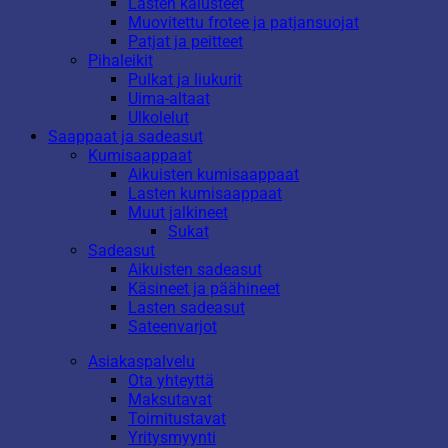
Lasten kalusteet
Muovitettu frotee ja patjansuojat
Patjat ja peitteet
Pihaleikit
Pulkat ja liukurit
Uima-altaat
Ulkolelut
Saappaat ja sadeasut
Kumisaappaat
Aikuisten kumisaappaat
Lasten kumisaappaat
Muut jalkineet
Sukat
Sadeasut
Aikuisten sadeasut
Käsineet ja päähineet
Lasten sadeasut
Sateenvarjot
Asiakaspalvelu
Ota yhteyttä
Maksutavat
Toimitustavat
Yritysmyynti