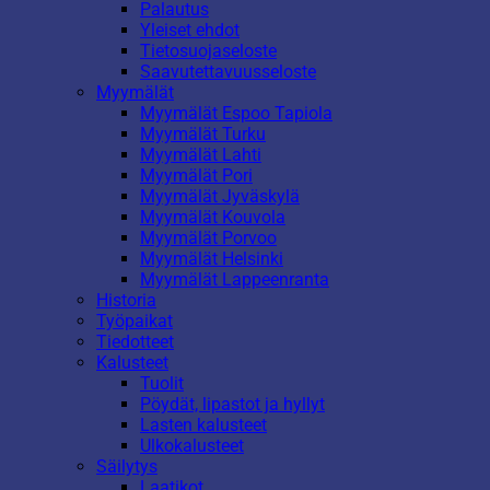
Palautus
Yleiset ehdot
Tietosuojaseloste
Saavutettavuusseloste
Myymälät
Myymälät Espoo Tapiola
Myymälät Turku
Myymälät Lahti
Myymälät Pori
Myymälät Jyväskylä
Myymälät Kouvola
Myymälät Porvoo
Myymälät Helsinki
Myymälät Lappeenranta
Historia
Työpaikat
Tiedotteet
Kalusteet
Tuolit
Pöydät, lipastot ja hyllyt
Lasten kalusteet
Ulkokalusteet
Säilytys
Laatikot