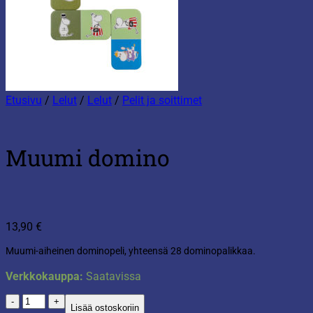
Etusivu
/
Lelut
/
Lelut
/
Pelit ja soittimet
Muumi domino
13,90
€
Muumi-aiheinen dominopeli, yhteensä 28 dominopalikkaa.
Verkkokauppa:
Saatavissa
Muumi
Lisää ostoskoriin