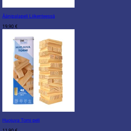
Äänipalapeli Liikenteessä
19,90
€
Huojuva Torni peli
11,90
€