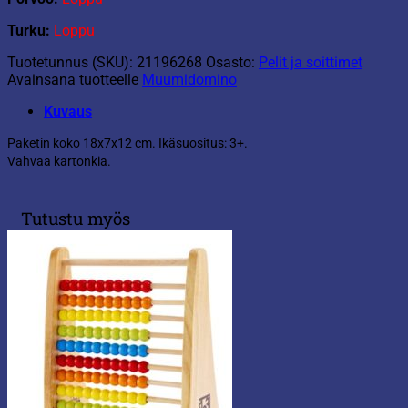
Turku:
Loppu
Tuotetunnus (SKU):
21196268
Osasto:
Pelit ja soittimet
Avainsana tuotteelle
Muumidomino
Kuvaus
Paketin koko 18x7x12 cm. Ikäsuositus: 3+.
Vahvaa kartonkia.
Tutustu myös