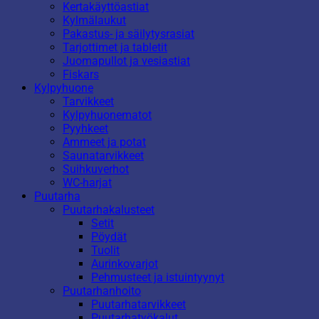
Kertakäyttöastiat
Kylmälaukut
Pakastus- ja säilytysrasiat
Tarjottimet ja tabletit
Juomapullot ja vesiastiat
Fiskars
Kylpyhuone
Tarvikkeet
Kylpyhuonematot
Pyyhkeet
Ammeet ja potat
Saunatarvikkeet
Suihkuverhot
WC-harjat
Puutarha
Puutarhakalusteet
Setit
Pöydät
Tuolit
Aurinkovarjot
Pehmusteet ja istuintyynyt
Puutarhanhoito
Puutarhatarvikkeet
Puutarhatyökalut