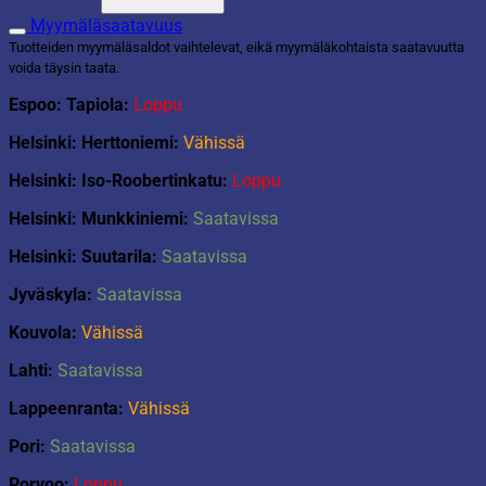
domino
määrä
Myymäläsaatavuus
Tuotteiden myymäläsaldot vaihtelevat, eikä myymäläkohtaista saatavuutta
voida täysin taata.
Espoo: Tapiola:
Loppu
Helsinki: Herttoniemi:
Vähissä
Helsinki: Iso-Roobertinkatu:
Loppu
Helsinki: Munkkiniemi:
Saatavissa
Helsinki: Suutarila:
Saatavissa
Jyväskyla:
Saatavissa
Kouvola:
Vähissä
Lahti:
Saatavissa
Lappeenranta:
Vähissä
Pori:
Saatavissa
Porvoo:
Loppu