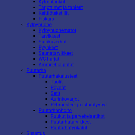
Kylmälaukut
Tarjottimet ja tabletit
Keittiötekstiilit
Fiskars
Kylpyhuone
Kylpyhuonematot
Tarvikkeet
Suihkuverhot
Pyyhkeet
Saunatarvikkeet
WC-harjat
Ammeet ja potat
Puutarha
Puutarhakalusteet
Tuolit
Pöydät
Setit
Aurinkovarjot
Pehmusteet ja istuintyynyt
Puutarhanhoito
Ruukut ja parvekelaatikot
Puutarhatarvikkeet
Puutarhatyökalut
Sisustus