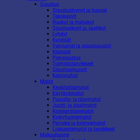
Sisustus
Sisustustyynyt ja huovat
Tekokasvit
Ruukut ja maljakot
Sisustuskorit ja -laatikot
Lyhdyt
Kynttilät
Valosarjat ja sisustusvalot
Kranssit
Piensisustus
Toimistotarvikkeet
Sisustusmuovit
Keinonahat
Matot
Keskilattiamatot
Käytävämatot
Puuvilla- ja räsymatot
Juutti- ja sisalmatot
Kosteantilanmatot
Kylpyhuonematot
Parveke ja kynnysmatot
Liukuestematot ja tarvikkeet
Makuuhuone