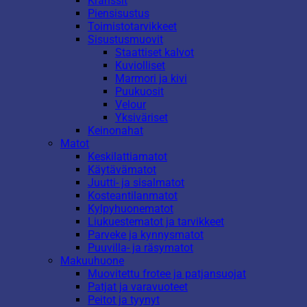
Kranssit
Piensisustus
Toimistotarvikkeet
Sisustusmuovit
Staattiset kalvot
Kuviolliset
Marmori ja kivi
Puukuosit
Velour
Yksiväriset
Keinonahat
Matot
Keskilattiamatot
Käytävämatot
Juutti- ja sisalmatot
Kosteantilanmatot
Kylpyhuonematot
Liukuestematot ja tarvikkeet
Parveke ja kynnysmatot
Puuvilla- ja räsymatot
Makuuhuone
Muovitettu frotee ja patjansuojat
Patjat ja varavuoteet
Peitot ja tyynyt