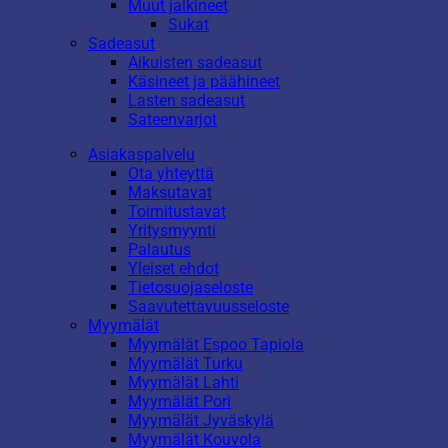
Muut jalkineet
Sukat
Sadeasut
Aikuisten sadeasut
Käsineet ja päähineet
Lasten sadeasut
Sateenvarjot
Asiakaspalvelu
Ota yhteyttä
Maksutavat
Toimitustavat
Yritysmyynti
Palautus
Yleiset ehdot
Tietosuojaseloste
Saavutettavuusseloste
Myymälät
Myymälät Espoo Tapiola
Myymälät Turku
Myymälät Lahti
Myymälät Pori
Myymälät Jyväskylä
Myymälät Kouvola