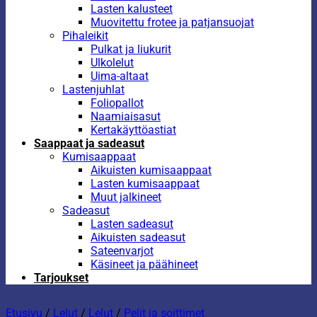
Lasten kalusteet
Muovitettu frotee ja patjansuojat
Pihaleikit
Pulkat ja liukurit
Ulkolelut
Uima-altaat
Lastenjuhlat
Foliopallot
Naamiaisasut
Kertakäyttöastiat
Saappaat ja sadeasut
Kumisaappaat
Aikuisten kumisaappaat
Lasten kumisaappaat
Muut jalkineet
Sadeasut
Lasten sadeasut
Aikuisten sadeasut
Sateenvarjot
Käsineet ja päähineet
Tarjoukset
Etusivu
/
Lelut
/
Lelut
/
Pelit ja soittimet