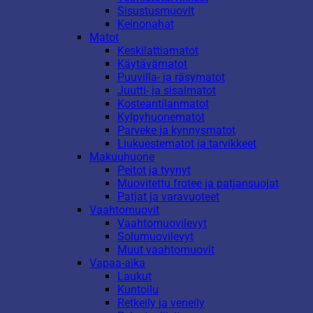
Sisustusmuovit
Keinonahat
Matot
Keskilattiamatot
Käytävämatot
Puuvilla- ja räsymatot
Juutti- ja sisalmatot
Kosteantilanmatot
Kylpyhuonematot
Parveke ja kynnysmatot
Liukuestematot ja tarvikkeet
Makuuhuone
Peitot ja tyynyt
Muovitettu frotee ja patjansuojat
Patjat ja varavuoteet
Vaahtomuovit
Vaahtomuovilevyt
Solumuovilevyt
Muut vaahtomuovit
Vapaa-aika
Laukut
Kuntoilu
Retkeily ja veneily