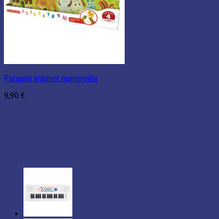
Palapeli eläimet numeroilla
9,90
€