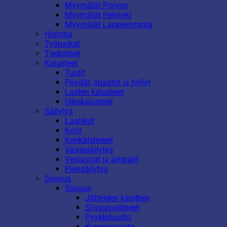
Myymälät Porvoo
Myymälät Helsinki
Myymälät Lappeenranta
Historia
Työpaikat
Tiedotteet
Kalusteet
Tuolit
Pöydät, lipastot ja hyllyt
Lasten kalusteet
Ulkokalusteet
Säilytys
Laatikot
Korit
Kenkätelineet
Vaatesäilytys
Vesiastiat ja ämpärit
Piensäilytys
Siivous
Siivous
Jätteiden käsittely
Siivousvälineet
Pyykkihuolto
Kunnossapito