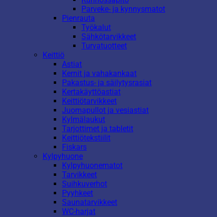
Parveke- ja kynnysmatot
Pienrauta
Työkalut
Sähkötarvikkeet
Turvatuotteet
Keittiö
Astiat
Kernit ja vahakankaat
Pakastus- ja säilytysrasiat
Kertakäyttöastiat
Keittiötarvikkeet
Juomapullot ja vesiastiat
Kylmälaukut
Tarjottimet ja tabletit
Keittiötekstiilit
Fiskars
Kylpyhuone
Kylpyhuonematot
Tarvikkeet
Suihkuverhot
Pyyhkeet
Saunatarvikkeet
WC-harjat