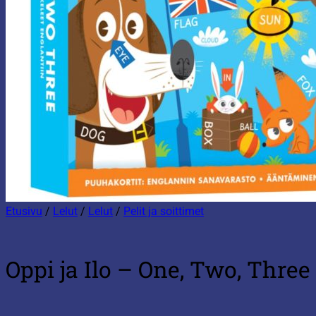
Etusivu
/
Lelut
/
Lelut
/
Pelit ja soittimet
Oppi ja Ilo – One, Two, Three