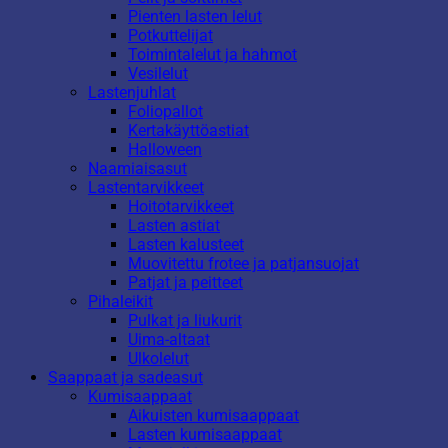
Pienten lasten lelut
Potkuttelijat
Toimintalelut ja hahmot
Vesilelut
Lastenjuhlat
Foliopallot
Kertakäyttöastiat
Halloween
Naamiaisasut
Lastentarvikkeet
Hoitotarvikkeet
Lasten astiat
Lasten kalusteet
Muovitettu frotee ja patjansuojat
Patjat ja peitteet
Pihaleikit
Pulkat ja liukurit
Uima-altaat
Ulkolelut
Saappaat ja sadeasut
Kumisaappaat
Aikuisten kumisaappaat
Lasten kumisaappaat