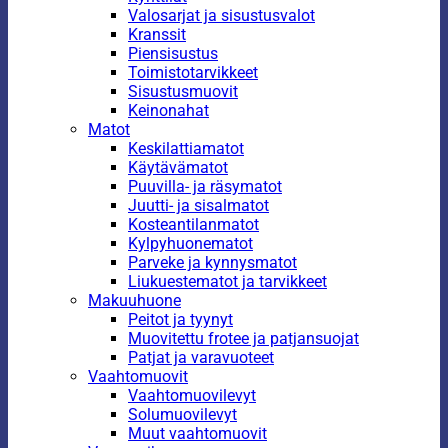
Valosarjat ja sisustusvalot
Kranssit
Piensisustus
Toimistotarvikkeet
Sisustusmuovit
Keinonahat
Matot
Keskilattiamatot
Käytävämatot
Puuvilla- ja räsymatot
Juutti- ja sisalmatot
Kosteantilanmatot
Kylpyhuonematot
Parveke ja kynnysmatot
Liukuestematot ja tarvikkeet
Makuuhuone
Peitot ja tyynyt
Muovitettu frotee ja patjansuojat
Patjat ja varavuoteet
Vaahtomuovit
Vaahtomuovilevyt
Solumuovilevyt
Muut vaahtomuovit