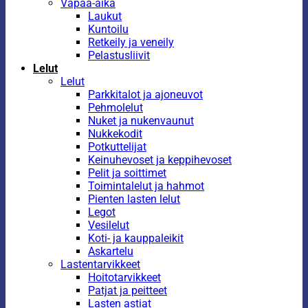
Vapaa-aika
Laukut
Kuntoilu
Retkeily ja veneily
Pelastusliivit
Lelut
Lelut
Parkkitalot ja ajoneuvot
Pehmolelut
Nuket ja nukenvaunut
Nukkekodit
Potkuttelijat
Keinuhevoset ja keppihevoset
Pelit ja soittimet
Toimintalelut ja hahmot
Pienten lasten lelut
Legot
Vesilelut
Koti- ja kauppaleikit
Askartelu
Lastentarvikkeet
Hoitotarvikkeet
Patjat ja peitteet
Lasten astiat