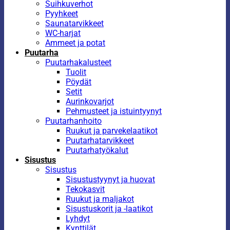
Suihkuverhot
Pyyhkeet
Saunatarvikkeet
WC-harjat
Ammeet ja potat
Puutarha
Puutarhakalusteet
Tuolit
Pöydät
Setit
Aurinkovarjot
Pehmusteet ja istuintyynyt
Puutarhanhoito
Ruukut ja parvekelaatikot
Puutarhatarvikkeet
Puutarhatyökalut
Sisustus
Sisustus
Sisustustyynyt ja huovat
Tekokasvit
Ruukut ja maljakot
Sisustuskorit ja -laatikot
Lyhdyt
Kynttilät