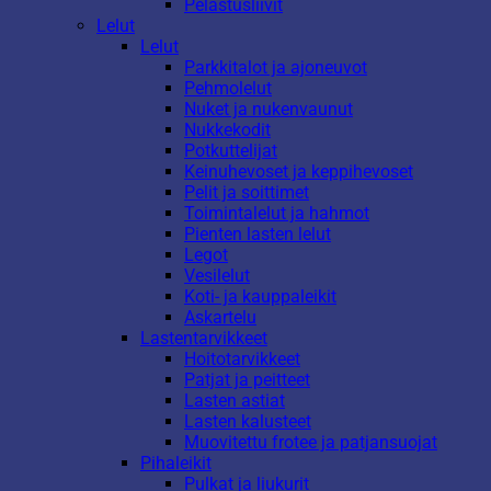
Pelastusliivit
Lelut
Lelut
Parkkitalot ja ajoneuvot
Pehmolelut
Nuket ja nukenvaunut
Nukkekodit
Potkuttelijat
Keinuhevoset ja keppihevoset
Pelit ja soittimet
Toimintalelut ja hahmot
Pienten lasten lelut
Legot
Vesilelut
Koti- ja kauppaleikit
Askartelu
Lastentarvikkeet
Hoitotarvikkeet
Patjat ja peitteet
Lasten astiat
Lasten kalusteet
Muovitettu frotee ja patjansuojat
Pihaleikit
Pulkat ja liukurit