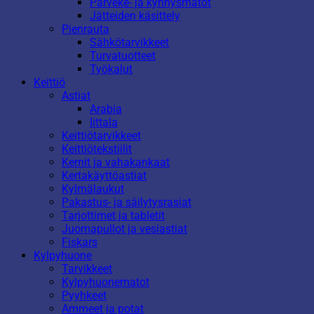
Parveke- ja kynnysmatot
Jätteiden käsittely
Pienrauta
Sähkötarvikkeet
Turvatuotteet
Työkalut
Keittiö
Astiat
Arabia
Iittala
Keittiötarvikkeet
Keittiötekstiilit
Kernit ja vahakankaat
Kertakäyttöastiat
Kylmälaukut
Pakastus- ja säilytysrasiat
Tarjottimet ja tabletit
Juomapullot ja vesiastiat
Fiskars
Kylpyhuone
Tarvikkeet
Kylpyhuonematot
Pyyhkeet
Ammeet ja potat