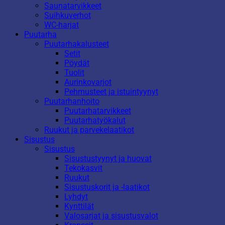
Saunatarvikkeet
Suihkuverhot
WC-harjat
Puutarha
Puutarhakalusteet
Setit
Pöydät
Tuolit
Aurinkovarjot
Pehmusteet ja istuintyynyt
Puutarhanhoito
Puutarhatarvikkeet
Puutarhatyökalut
Ruukut ja parvekelaatikot
Sisustus
Sisustus
Sisustustyynyt ja huovat
Tekokasvit
Ruukut
Sisustuskorit ja -laatikot
Lyhdyt
Kynttilät
Valosarjat ja sisustusvalot