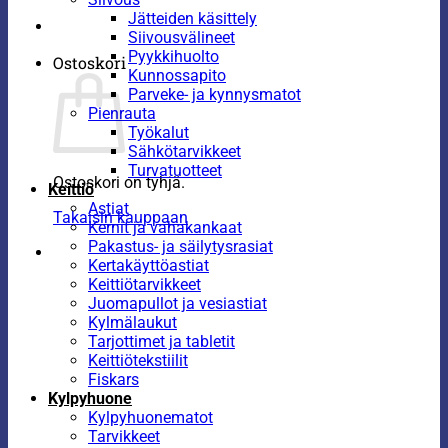
Jätteiden käsittely
Siivousvälineet
Pyykkihuolto
Ostoskori
Kunnossapito
Parveke- ja kynnysmatot
Pienrauta
Työkalut
Sähkötarvikkeet
Turvatuotteet
Ostoskori on tyhjä.
Keittiö
Astiat
Takaisin kauppaan
Kernit ja vahakankaat
Pakastus- ja säilytysrasiat
Kertakäyttöastiat
Keittiötarvikkeet
Juomapullot ja vesiastiat
Kylmälaukut
Tarjottimet ja tabletit
Keittiötekstiilit
Fiskars
Kylpyhuone
Kylpyhuonematot
Tarvikkeet