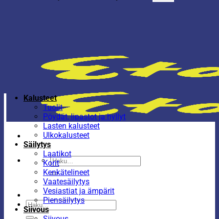
Kalusteet
Tuolit
Pöydät, lipastot ja hyllyt
Lasten kalusteet
Ulkokalusteet
Säilytys
Laatikot
Etsi:
Korit
Kenkätelineet
Vaatesäilytys
Vesiastiat ja ämpärit
Piensäilytys
Etsi:
Siivous
Siivous