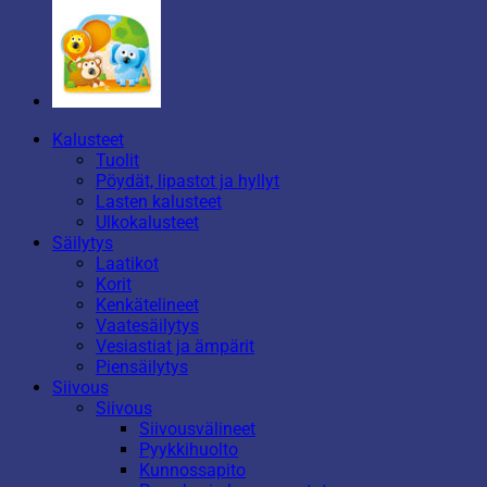
Kalusteet
Tuolit
Pöydät, lipastot ja hyllyt
Lasten kalusteet
Ulkokalusteet
Säilytys
Laatikot
Korit
Kenkätelineet
Vaatesäilytys
Vesiastiat ja ämpärit
Piensäilytys
Siivous
Siivous
Siivousvälineet
Pyykkihuolto
Kunnossapito