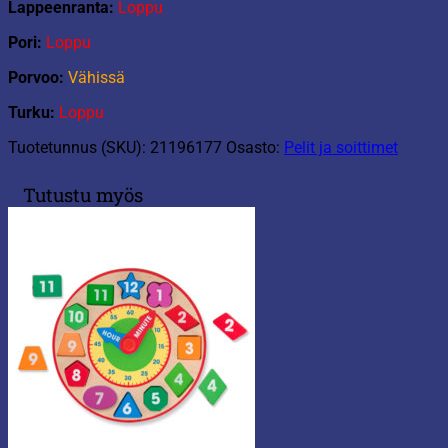
Lappeenranta:
Loppu
Pori:
Loppu
Porvoo:
Vähissä
Turku:
Loppu
Tuotetunnus (SKU):
21196177
Osasto:
Pelit ja soittimet
Tutustu myös