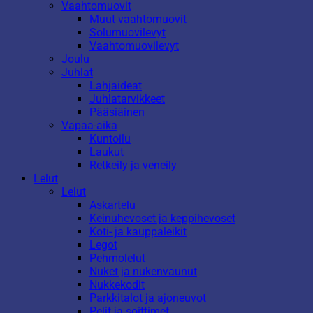
Vaahtomuovit
Muut vaahtomuovit
Solumuovilevyt
Vaahtomuovilevyt
Joulu
Juhlat
Lahjaideat
Juhlatarvikkeet
Pääsiäinen
Vapaa-aika
Kuntoilu
Laukut
Retkeily ja veneily
Lelut
Lelut
Askartelu
Keinuhevoset ja keppihevoset
Koti- ja kauppaleikit
Legot
Pehmolelut
Nuket ja nukenvaunut
Nukkekodit
Parkkitalot ja ajoneuvot
Pelit ja soittimet