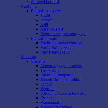
Ammeet ja potat
Puutarha
Puutarhakalusteet
Tuolit
Pöydät
Setit
Aurinkovarjot
Pehmusteet ja istuintyynyt
Puutarhanhoito
Ruukut ja parvekelaatikot
Puutarhatarvikkeet
Puutarhatyökalut
Sisustus
Sisustus
Sisustustyynyt ja huovat
Tekokasvit
Ruukut ja maljakot
Sisustuskorit ja -laatikot
Lyhdyt
Kynttilät
Valosarjat ja sisustusvalot
Kranssit
Piensisustus
Toimistotarvikkeet