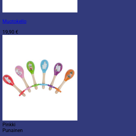
Muotokello
19,90
€
Pinkki
Punainen