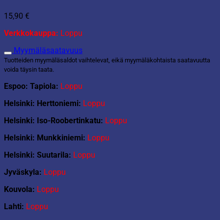
15,90
€
Verkkokauppa:
Loppu
Myymäläsaatavuus
Tuotteiden myymäläsaldot vaihtelevat, eikä myymäläkohtaista saatavuutta
voida täysin taata.
Espoo: Tapiola:
Loppu
Helsinki: Herttoniemi:
Loppu
Helsinki: Iso-Roobertinkatu:
Loppu
Helsinki: Munkkiniemi:
Loppu
Helsinki: Suutarila:
Loppu
Jyväskyla:
Loppu
Kouvola:
Loppu
Lahti:
Loppu