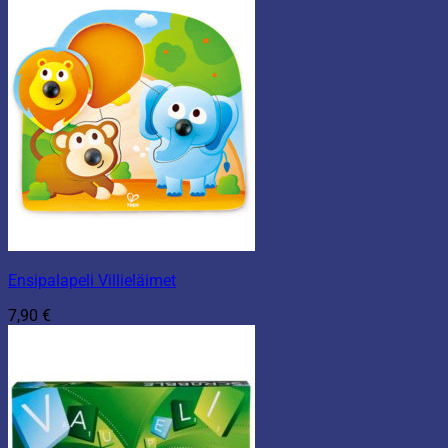
Ensipalapeli Villieläimet
7,90
€