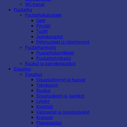
WC-harjat
Puutarha
Puutarhakalusteet
Setit
Pöydät
Tuolit
Aurinkovarjot
Pehmusteet ja istuintyynyt
Puutarhanhoito
Puutarhatarvikkeet
Puutarhatyökalut
Ruukut ja parvekelaatikot
Sisustus
Sisustus
Sisustustyynyt ja huovat
Tekokasvit
Ruukut
Sisustuskorit ja -laatikot
Lyhdyt
Kynttilät
Valosarjat ja sisustusvalot
Kranssit
Piensisustus