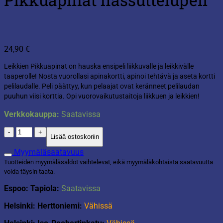
24,90
€
Leikkien Pikkuapinat on hauska ensipeli liikkuvalle ja leikkivälle
taaperolle! Nosta vuorollasi apinakortti, apinoi tehtävä ja aseta kortti
pelilaudalle. Peli päättyy, kun pelaajat ovat keränneet pelilaudan
puuhun viisi korttia. Opi vuorovaikutustaitoja liikkuen ja leikkien!
Verkkokauppa:
Saatavissa
Pikkuapinat
Lisää ostoskoriin
hassuttelupeli
määrä
Myymäläsaatavuus
Tuotteiden myymäläsaldot vaihtelevat, eikä myymäläkohtaista saatavuutta
voida täysin taata.
Espoo: Tapiola:
Saatavissa
Helsinki: Herttoniemi:
Vähissä