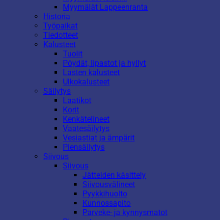
Myymälät Lappeenranta
Historia
Työpaikat
Tiedotteet
Kalusteet
Tuolit
Pöydät, lipastot ja hyllyt
Lasten kalusteet
Ulkokalusteet
Säilytys
Laatikot
Korit
Kenkätelineet
Vaatesäilytys
Vesiastiat ja ämpärit
Piensäilytys
Siivous
Siivous
Jätteiden käsittely
Siivousvälineet
Pyykkihuolto
Kunnossapito
Parveke- ja kynnysmatot