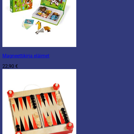
Magneettikirja eläimet
22,90
€