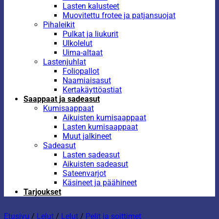
Lasten kalusteet
Muovitettu frotee ja patjansuojat
Pihaleikit
Pulkat ja liukurit
Ulkolelut
Uima-altaat
Lastenjuhlat
Foliopallot
Naamiaisasut
Kertakäyttöastiat
Saappaat ja sadeasut
Kumisaappaat
Aikuisten kumisaappaat
Lasten kumisaappaat
Muut jalkineet
Sadeasut
Lasten sadeasut
Aikuisten sadeasut
Sateenvarjot
Käsineet ja päähineet
Tarjoukset
Etusivu
/
Lelut
/
Lelut
/
Pelit ja soittimet