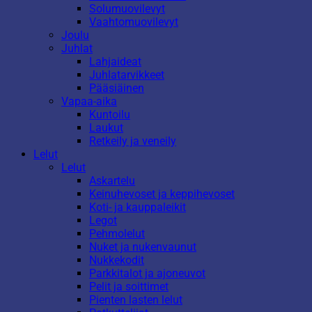
Solumuovilevyt
Vaahtomuovilevyt
Joulu
Juhlat
Lahjaideat
Juhlatarvikkeet
Pääsiäinen
Vapaa-aika
Kuntoilu
Laukut
Retkeily ja veneily
Lelut
Lelut
Askartelu
Keinuhevoset ja keppihevoset
Koti- ja kauppaleikit
Legot
Pehmolelut
Nuket ja nukenvaunut
Nukkekodit
Parkkitalot ja ajoneuvot
Pelit ja soittimet
Pienten lasten lelut