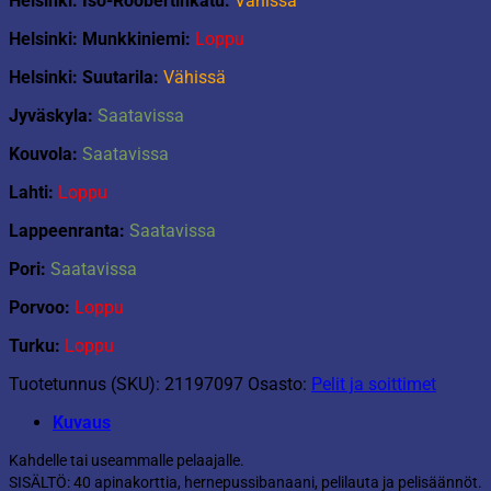
Helsinki: Iso-Roobertinkatu:
Vähissä
Helsinki: Munkkiniemi:
Loppu
Helsinki: Suutarila:
Vähissä
Jyväskyla:
Saatavissa
Kouvola:
Saatavissa
Lahti:
Loppu
Lappeenranta:
Saatavissa
Pori:
Saatavissa
Porvoo:
Loppu
Turku:
Loppu
Tuotetunnus (SKU):
21197097
Osasto:
Pelit ja soittimet
Kuvaus
Kahdelle tai useammalle pelaajalle.
SISÄLTÖ: 40 apinakorttia, hernepussibanaani, pelilauta ja pelisäännöt.