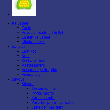
Kalusteet
Tuolit
Pöydät, lipastot ja hyllyt
Lasten kalusteet
Ulkokalusteet
Säilytys
Laatikot
Korit
Kenkätelineet
Vaatesäilytys
Vesiastiat ja ämpärit
Piensäilytys
Siivous
Siivous
Siivousvälineet
Pyykkihuolto
Kunnossapito
Parveke- ja kynnysmatot
Jätteiden käsittely