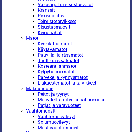
Valosarjat ja sisustusvalot
Kranssit
Piensisustus
Toimistotarvikkeet
Sisustusmuovit
Keinonahat
Matot
Keskilattiamatot
Käytävämatot
Puuvilla- ja räsymatot
Juutti- ja sisalmatot
Kosteantilanmatot
Kylpyhuonematot
Parveke ja kynnysmatot
Liukuestematot ja tarvikkeet
Makuuhuone
Peitot ja tyynyt
Muovitettu frotee ja patjansuojat
Patjat ja varavuoteet
Vaahtomuovit
Vaahtomuovilevyt
Solumuovilevyt
Muut vaahtomuovit