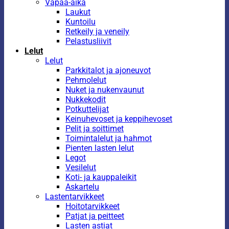
Vapaa-aika
Laukut
Kuntoilu
Retkeily ja veneily
Pelastusliivit
Lelut
Lelut
Parkkitalot ja ajoneuvot
Pehmolelut
Nuket ja nukenvaunut
Nukkekodit
Potkuttelijat
Keinuhevoset ja keppihevoset
Pelit ja soittimet
Toimintalelut ja hahmot
Pienten lasten lelut
Legot
Vesilelut
Koti- ja kauppaleikit
Askartelu
Lastentarvikkeet
Hoitotarvikkeet
Patjat ja peitteet
Lasten astiat