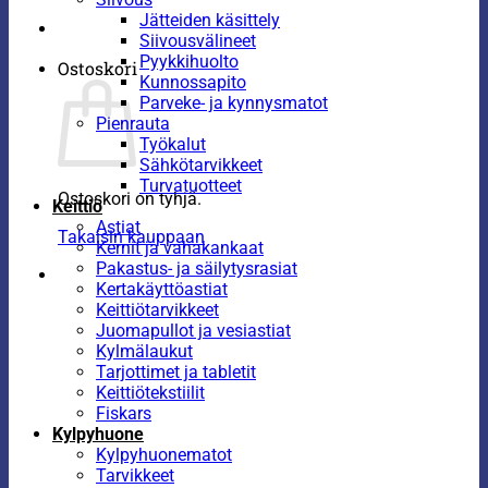
Jätteiden käsittely
Siivousvälineet
Pyykkihuolto
Ostoskori
Kunnossapito
Parveke- ja kynnysmatot
Pienrauta
Työkalut
Sähkötarvikkeet
Turvatuotteet
Ostoskori on tyhjä.
Keittiö
Astiat
Takaisin kauppaan
Kernit ja vahakankaat
Pakastus- ja säilytysrasiat
Kertakäyttöastiat
Keittiötarvikkeet
Juomapullot ja vesiastiat
Kylmälaukut
Tarjottimet ja tabletit
Keittiötekstiilit
Fiskars
Kylpyhuone
Kylpyhuonematot
Tarvikkeet