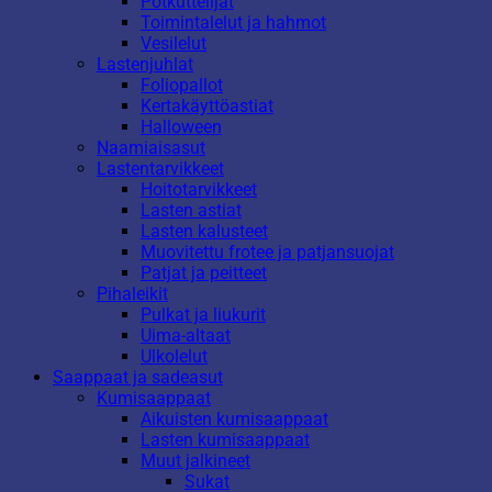
Potkuttelijat
Toimintalelut ja hahmot
Vesilelut
Lastenjuhlat
Foliopallot
Kertakäyttöastiat
Halloween
Naamiaisasut
Lastentarvikkeet
Hoitotarvikkeet
Lasten astiat
Lasten kalusteet
Muovitettu frotee ja patjansuojat
Patjat ja peitteet
Pihaleikit
Pulkat ja liukurit
Uima-altaat
Ulkolelut
Saappaat ja sadeasut
Kumisaappaat
Aikuisten kumisaappaat
Lasten kumisaappaat
Muut jalkineet
Sukat