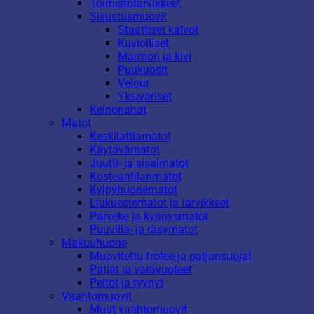
Toimistotarvikkeet
Sisustusmuovit
Staattiset kalvot
Kuviolliset
Marmori ja kivi
Puukuosit
Velour
Yksiväriset
Keinonahat
Matot
Keskilattiamatot
Käytävämatot
Juutti- ja sisalmatot
Kosteantilanmatot
Kylpyhuonematot
Liukuestematot ja tarvikkeet
Parveke ja kynnysmatot
Puuvilla- ja räsymatot
Makuuhuone
Muovitettu frotee ja patjansuojat
Patjat ja varavuoteet
Peitot ja tyynyt
Vaahtomuovit
Muut vaahtomuovit