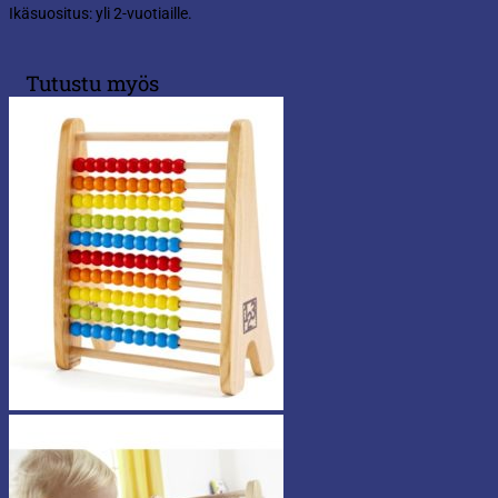
Ikäsuositus: yli 2-vuotiaille.
Tutustu myös