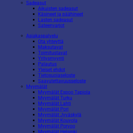
Sadeasut
Aikuisten sadeasut
Käsineet ja päähineet
Lasten sadeasut
Sateenvarjot
Asiakaspalvelu
Ota yhteyttä
Maksutavat
Toimitustavat
Yritysmyynti
Palautus
Yleiset ehdot
Tietosuojaseloste
Saavutettavuusseloste
Myymälät
Myymälät Espoo Tapiola
Myymälät Turku
Myymälät Lahti
Myymälät Pori
Myymälät Jyväskylä
Myymälät Kouvola
Myymälät Porvoo
Myymälät Helsinki