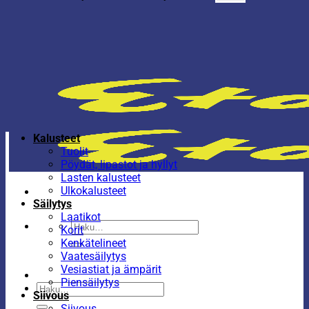
Kalusteet
Tuolit
Pöydät, lipastot ja hyllyt
Lasten kalusteet
Ulkokalusteet
Säilytys
Laatikot
Etsi:
Korit
Kenkätelineet
Vaatesäilytys
Vesiastiat ja ämpärit
Piensäilytys
Etsi:
Siivous
Siivous