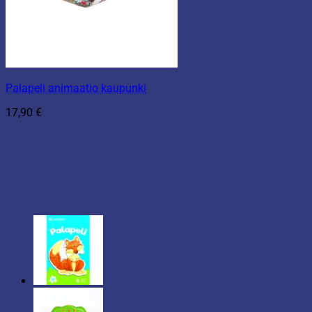
Palapeli animaatio kaupunki
17,90
€