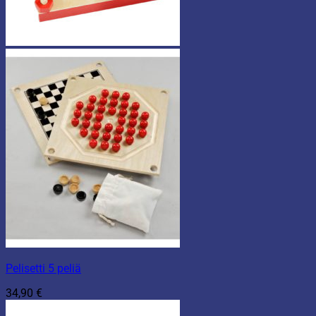
Pelisetti 5 peliä
34,90
€