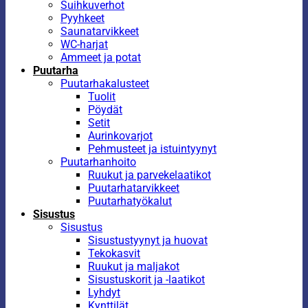
Suihkuverhot
Pyyhkeet
Saunatarvikkeet
WC-harjat
Ammeet ja potat
Puutarha
Puutarhakalusteet
Tuolit
Pöydät
Setit
Aurinkovarjot
Pehmusteet ja istuintyynyt
Puutarhanhoito
Ruukut ja parvekelaatikot
Puutarhatarvikkeet
Puutarhatyökalut
Sisustus
Sisustus
Sisustustyynyt ja huovat
Tekokasvit
Ruukut ja maljakot
Sisustuskorit ja -laatikot
Lyhdyt
Kynttilät