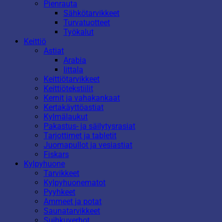
Pienrauta
Sähkötarvikkeet
Turvatuotteet
Työkalut
Keittiö
Astiat
Arabia
Iittala
Keittiötarvikkeet
Keittiötekstiilit
Kernit ja vahakankaat
Kertakäyttöastiat
Kylmälaukut
Pakastus- ja säilytysrasiat
Tarjottimet ja tabletit
Juomapullot ja vesiastiat
Fiskars
Kylpyhuone
Tarvikkeet
Kylpyhuonematot
Pyyhkeet
Ammeet ja potat
Saunatarvikkeet
Suihkuverhot