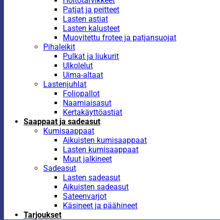
Hoitotarvikkeet
Patjat ja peitteet
Lasten astiat
Lasten kalusteet
Muovitettu frotee ja patjansuojat
Pihaleikit
Pulkat ja liukurit
Ulkolelut
Uima-altaat
Lastenjuhlat
Foliopallot
Naamiaisasut
Kertakäyttöastiat
Saappaat ja sadeasut
Kumisaappaat
Aikuisten kumisaappaat
Lasten kumisaappaat
Muut jalkineet
Sadeasut
Lasten sadeasut
Aikuisten sadeasut
Sateenvarjot
Käsineet ja päähineet
Tarjoukset