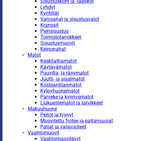
Sisustuskorit ja -laatikot
Lyhdyt
Kynttilät
Valosarjat ja sisustusvalot
Kranssit
Piensisustus
Toimistotarvikkeet
Sisustusmuovit
Keinonahat
Matot
Keskilattiamatot
Käytävämatot
Puuvilla- ja räsymatot
Juutti- ja sisalmatot
Kosteantilanmatot
Kylpyhuonematot
Parveke ja kynnysmatot
Liukuestematot ja tarvikkeet
Makuuhuone
Peitot ja tyynyt
Muovitettu frotee ja patjansuojat
Patjat ja varavuoteet
Vaahtomuovit
Vaahtomuovilevyt