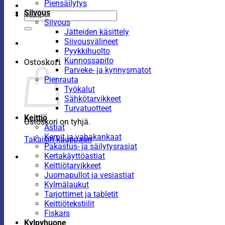
Piensäilytys
Siivous
Etsi:
Siivous
Jätteiden käsittely
Siivousvälineet
Pyykkihuolto
Kunnossapito
Ostoskori
Parveke- ja kynnysmatot
Pienrauta
Työkalut
Sähkötarvikkeet
Turvatuotteet
Keittiö
Ostoskori on tyhjä.
Astiat
Kernit ja vahakankaat
Takaisin kauppaan
Pakastus- ja säilytysrasiat
Kertakäyttöastiat
Keittiötarvikkeet
Juomapullot ja vesiastiat
Kylmälaukut
Tarjottimet ja tabletit
Keittiötekstiilit
Fiskars
Kylpyhuone