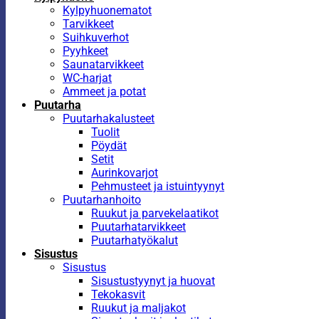
Kylpyhuonematot
Tarvikkeet
Suihkuverhot
Pyyhkeet
Saunatarvikkeet
WC-harjat
Ammeet ja potat
Puutarha
Puutarhakalusteet
Tuolit
Pöydät
Setit
Aurinkovarjot
Pehmusteet ja istuintyynyt
Puutarhanhoito
Ruukut ja parvekelaatikot
Puutarhatarvikkeet
Puutarhatyökalut
Sisustus
Sisustus
Sisustustyynyt ja huovat
Tekokasvit
Ruukut ja maljakot