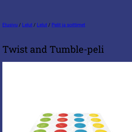
Etusivu
/
Lelut
/
Lelut
/
Pelit ja soittimet
Twist and Tumble-peli