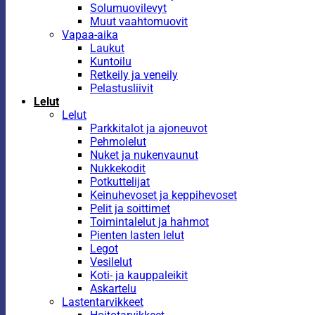
Solumuovilevyt
Muut vaahtomuovit
Vapaa-aika
Laukut
Kuntoilu
Retkeily ja veneily
Pelastusliivit
Lelut
Lelut
Parkkitalot ja ajoneuvot
Pehmolelut
Nuket ja nukenvaunut
Nukkekodit
Potkuttelijat
Keinuhevoset ja keppihevoset
Pelit ja soittimet
Toimintalelut ja hahmot
Pienten lasten lelut
Legot
Vesilelut
Koti- ja kauppaleikit
Askartelu
Lastentarvikkeet