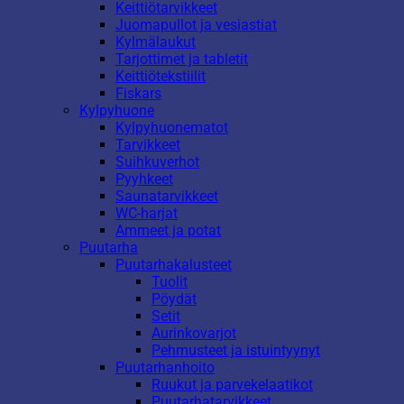
Keittiötarvikkeet
Juomapullot ja vesiastiat
Kylmälaukut
Tarjottimet ja tabletit
Keittiötekstiilit
Fiskars
Kylpyhuone
Kylpyhuonematot
Tarvikkeet
Suihkuverhot
Pyyhkeet
Saunatarvikkeet
WC-harjat
Ammeet ja potat
Puutarha
Puutarhakalusteet
Tuolit
Pöydät
Setit
Aurinkovarjot
Pehmusteet ja istuintyynyt
Puutarhanhoito
Ruukut ja parvekelaatikot
Puutarhatarvikkeet