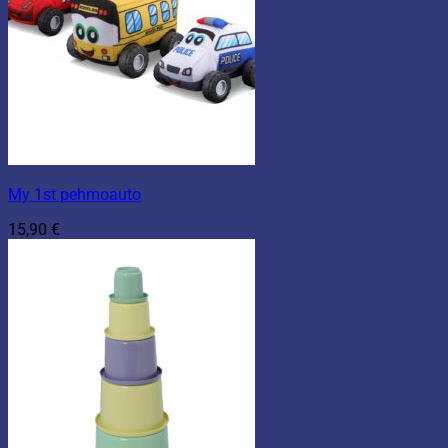
My 1st pehmoauto
15,90
€