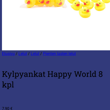
Etusivu
/
Lelut
/
Lelut
/
Pienten lasten lelut
Kylpyankat Happy World 8
kpl
7,90
€