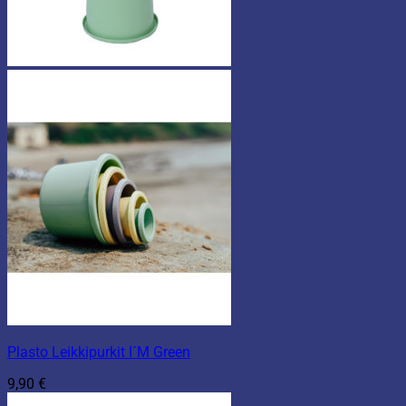
Plasto Leikkipurkit I´M Green
9,90
€