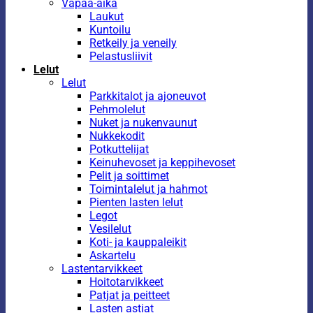
Vapaa-aika
Laukut
Kuntoilu
Retkeily ja veneily
Pelastusliivit
Lelut
Lelut
Parkkitalot ja ajoneuvot
Pehmolelut
Nuket ja nukenvaunut
Nukkekodit
Potkuttelijat
Keinuhevoset ja keppihevoset
Pelit ja soittimet
Toimintalelut ja hahmot
Pienten lasten lelut
Legot
Vesilelut
Koti- ja kauppaleikit
Askartelu
Lastentarvikkeet
Hoitotarvikkeet
Patjat ja peitteet
Lasten astiat