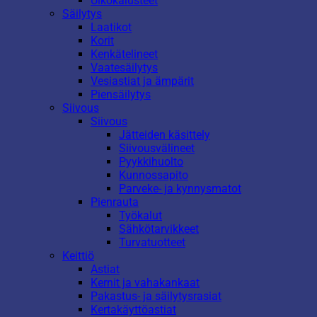
Ulkokalusteet
Säilytys
Laatikot
Korit
Kenkätelineet
Vaatesäilytys
Vesiastiat ja ämpärit
Piensäilytys
Siivous
Siivous
Jätteiden käsittely
Siivousvälineet
Pyykkihuolto
Kunnossapito
Parveke- ja kynnysmatot
Pienrauta
Työkalut
Sähkötarvikkeet
Turvatuotteet
Keittiö
Astiat
Kernit ja vahakankaat
Pakastus- ja säilytysrasiat
Kertakäyttöastiat