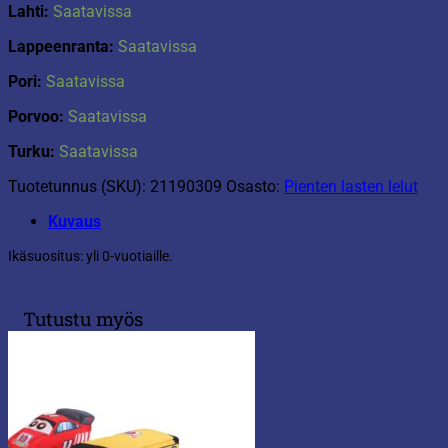
Lahti:
Saatavissa
Lappeenranta:
Saatavissa
Pori:
Saatavissa
Porvoo:
Saatavissa
Turku:
Saatavissa
Tuotetunnus (SKU):
21190309
Osasto:
Pienten lasten lelut
Kuvaus
Ikäsuositus: yli 0-vuotiaille.
Tutustu myös