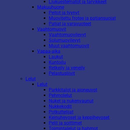
Liukuestematot ja tarvikkeet
Makuuhuone
Peitot ja tyynyt
Muovitettu frotee ja patjansuojat
Patjat ja varavuoteet
Vaahtomuovit
Vaahtomuovilevyt
Solumuovilevyt
Muut vaahtomuovit
Vapaa-aika
Laukut
Kuntoilu
Retkeily ja veneily
Pelastusliivit
Lelut
Lelut
Parkkitalot ja ajoneuvot
Pehmolelut
Nuket ja nukenvaunut
Nukkekodit
Potkuttelijat
Keinuhevoset ja keppihevoset
Pelit ja soittimet
Toimintalelut ja hahmot