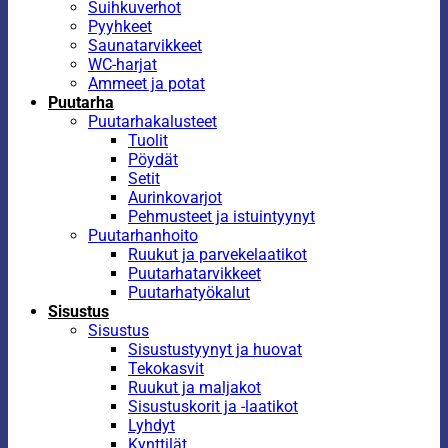
Suihkuverhot
Pyyhkeet
Saunatarvikkeet
WC-harjat
Ammeet ja potat
Puutarha
Puutarhakalusteet
Tuolit
Pöydät
Setit
Aurinkovarjot
Pehmusteet ja istuintyynyt
Puutarhanhoito
Ruukut ja parvekelaatikot
Puutarhatarvikkeet
Puutarhatyökalut
Sisustus
Sisustus
Sisustustyynyt ja huovat
Tekokasvit
Ruukut ja maljakot
Sisustuskorit ja -laatikot
Lyhdyt
Kynttilät