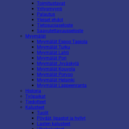
Toimitustavat
Yritysmyynti
Palautus
Yleiset ehdot
Tietosuojaseloste
Saavutettavuusseloste
Myymälät
Myymälät Espoo Tapiola
Myymälät Turku
Myymälät Lahti
Myymälät Pori
Myymälät Jyväskylä
Myymälät Kouvola
Myymälät Porvoo
Myymälät Helsinki
Myymälät Lappeenranta
Historia
Työpaikat
Tiedotteet
Kalusteet
Tuolit
Pöydät, lipastot ja hyllyt
Lasten kalusteet