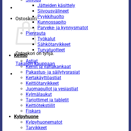
Jätteiden käsittely
Siivousvälineet
Pyykkihuolto
Ostoskori
Kunnossapito
Parveke- ja kynnysmatot
Pienrauta
Työkalut
Sähkötarvikkeet
Turvatuotteet
Ostoskori on tyhjä.
Keittiö
Astiat
Takaisin kauppaan
Kernit ja vahakankaat
Pakastus- ja säilytysrasiat
Kertakäyttöastiat
Keittiötarvikkeet
Juomapullot ja vesiastiat
Kylmälaukut
Tarjottimet ja tabletit
Keittiötekstiilit
Fiskars
Kylpyhuone
Kylpyhuonematot
Tarvikkeet