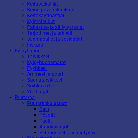
Keittiötekstiilit
Kernit ja vahakankaat
Kertakäyttöastiat
Kylmälaukut
Pakastus- ja säilytysrasiat
Tarjottimet ja tabletit
Juomapullot ja vesiastiat
Fiskars
Kylpyhuone
Tarvikkeet
Kylpyhuonematot
Pyyhkeet
Ammeet ja potat
Saunatarvikkeet
Suihkuverhot
WC-harjat
Puutarha
Puutarhakalusteet
Setit
Pöydät
Tuolit
Aurinkovarjot
Pehmusteet ja istuintyynyt