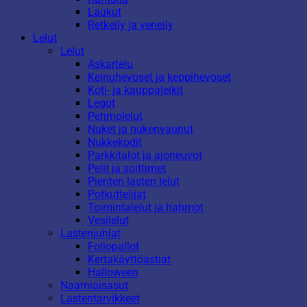
Laukut
Retkeily ja veneily
Lelut
Lelut
Askartelu
Keinuhevoset ja keppihevoset
Koti- ja kauppaleikit
Legot
Pehmolelut
Nuket ja nukenvaunut
Nukkekodit
Parkkitalot ja ajoneuvot
Pelit ja soittimet
Pienten lasten lelut
Potkuttelijat
Toimintalelut ja hahmot
Vesilelut
Lastenjuhlat
Foliopallot
Kertakäyttöastiat
Halloween
Naamiaisasut
Lastentarvikkeet