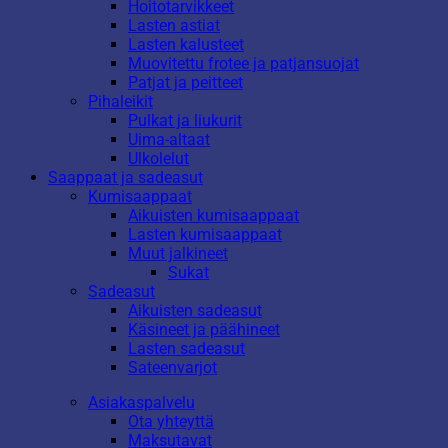
Hoitotarvikkeet
Lasten astiat
Lasten kalusteet
Muovitettu frotee ja patjansuojat
Patjat ja peitteet
Pihaleikit
Pulkat ja liukurit
Uima-altaat
Ulkolelut
Saappaat ja sadeasut
Kumisaappaat
Aikuisten kumisaappaat
Lasten kumisaappaat
Muut jalkineet
Sukat
Sadeasut
Aikuisten sadeasut
Käsineet ja päähineet
Lasten sadeasut
Sateenvarjot
Asiakaspalvelu
Ota yhteyttä
Maksutavat