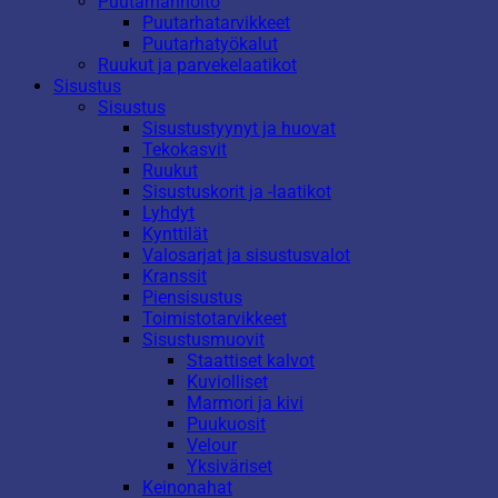
Puutarhanhoito
Puutarhatarvikkeet
Puutarhatyökalut
Ruukut ja parvekelaatikot
Sisustus
Sisustus
Sisustustyynyt ja huovat
Tekokasvit
Ruukut
Sisustuskorit ja -laatikot
Lyhdyt
Kynttilät
Valosarjat ja sisustusvalot
Kranssit
Piensisustus
Toimistotarvikkeet
Sisustusmuovit
Staattiset kalvot
Kuviolliset
Marmori ja kivi
Puukuosit
Velour
Yksiväriset
Keinonahat