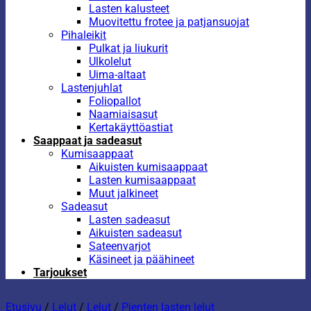
Lasten kalusteet
Muovitettu frotee ja patjansuojat
Pihaleikit
Pulkat ja liukurit
Ulkolelut
Uima-altaat
Lastenjuhlat
Foliopallot
Naamiaisasut
Kertakäyttöastiat
Saappaat ja sadeasut
Kumisaappaat
Aikuisten kumisaappaat
Lasten kumisaappaat
Muut jalkineet
Sadeasut
Lasten sadeasut
Aikuisten sadeasut
Sateenvarjot
Käsineet ja päähineet
Tarjoukset
Etusivu
/
Lelut
/
Lelut
/
Pienten lasten lelut