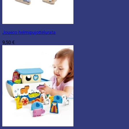
Joueco helmipujottelurata
9,50
€