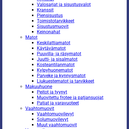
Valosarjat ja sisustusvalot
Kranssit
Piensisustus
Toimistotarvikkeet
Sisustusmuovit
Keinonahat
Matot
Keskilattiamatot
Käytävämatot
Puuvilla- ja räsymatot
Juutti- ja sisalmatot
Kosteantilanmatot
Kylpyhuonematot
Parveke ja kynnysmatot
Liukuestematot ja tarvikkeet
Makuuhuone
Peitot ja tyynyt
Muovitettu frotee ja patjansuojat
Patjat ja varavuoteet
Vaahtomuovit
Vaahtomuovilevyt
Solumuovilevyt
Muut vaahtomuovit