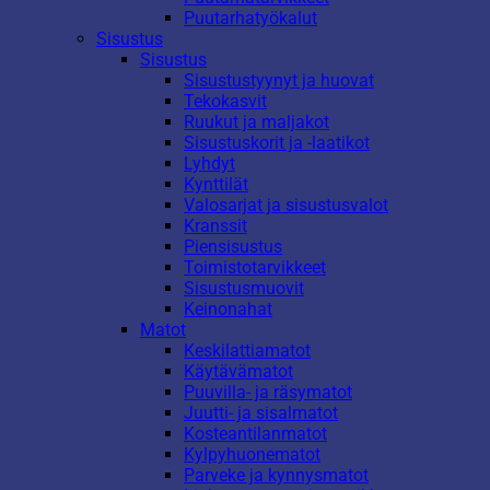
Puutarhatyökalut
Sisustus
Sisustus
Sisustustyynyt ja huovat
Tekokasvit
Ruukut ja maljakot
Sisustuskorit ja -laatikot
Lyhdyt
Kynttilät
Valosarjat ja sisustusvalot
Kranssit
Piensisustus
Toimistotarvikkeet
Sisustusmuovit
Keinonahat
Matot
Keskilattiamatot
Käytävämatot
Puuvilla- ja räsymatot
Juutti- ja sisalmatot
Kosteantilanmatot
Kylpyhuonematot
Parveke ja kynnysmatot