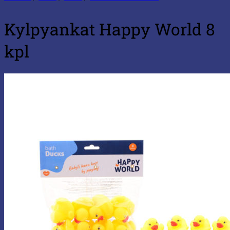
Kylpyankat Happy World 8
kpl