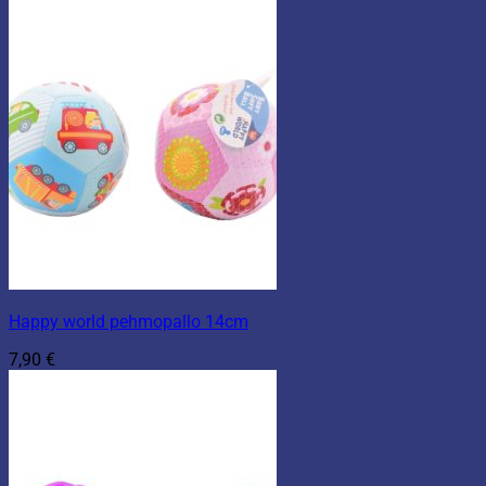
Happy world pehmopallo 14cm
7,90
€