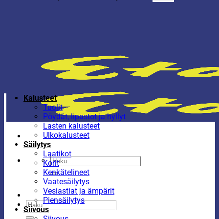
Kalusteet
Tuolit
Pöydät, lipastot ja hyllyt
Lasten kalusteet
Ulkokalusteet
Säilytys
Laatikot
Etsi:
Korit
Kenkätelineet
Vaatesäilytys
Vesiastiat ja ämpärit
Piensäilytys
Etsi:
Siivous
Siivous