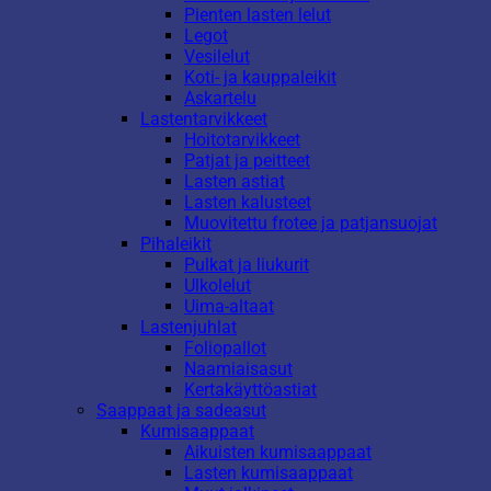
Pienten lasten lelut
Legot
Vesilelut
Koti- ja kauppaleikit
Askartelu
Lastentarvikkeet
Hoitotarvikkeet
Patjat ja peitteet
Lasten astiat
Lasten kalusteet
Muovitettu frotee ja patjansuojat
Pihaleikit
Pulkat ja liukurit
Ulkolelut
Uima-altaat
Lastenjuhlat
Foliopallot
Naamiaisasut
Kertakäyttöastiat
Saappaat ja sadeasut
Kumisaappaat
Aikuisten kumisaappaat
Lasten kumisaappaat