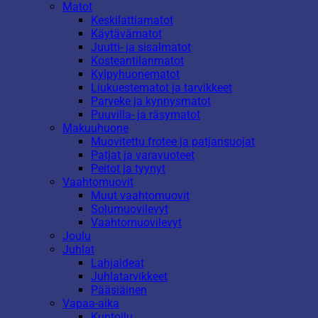
Matot
Keskilattiamatot
Käytävämatot
Juutti- ja sisalmatot
Kosteantilanmatot
Kylpyhuonematot
Liukuestematot ja tarvikkeet
Parveke ja kynnysmatot
Puuvilla- ja räsymatot
Makuuhuone
Muovitettu frotee ja patjansuojat
Patjat ja varavuoteet
Peitot ja tyynyt
Vaahtomuovit
Muut vaahtomuovit
Solumuovilevyt
Vaahtomuovilevyt
Joulu
Juhlat
Lahjaideat
Juhlatarvikkeet
Pääsiäinen
Vapaa-aika
Kuntoilu