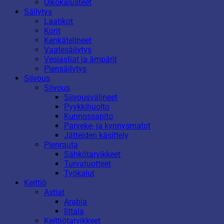
Ulkokalusteet
Säilytys
Laatikot
Korit
Kenkätelineet
Vaatesäilytys
Vesiastiat ja ämpärit
Piensäilytys
Siivous
Siivous
Siivousvälineet
Pyykkihuolto
Kunnossapito
Parveke- ja kynnysmatot
Jätteiden käsittely
Pienrauta
Sähkötarvikkeet
Turvatuotteet
Työkalut
Keittiö
Astiat
Arabia
Iittala
Keittiötarvikkeet