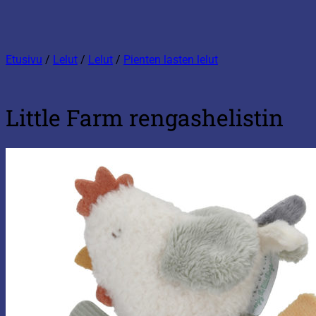
Etusivu
/
Lelut
/
Lelut
/
Pienten lasten lelut
Little Farm rengashelistin