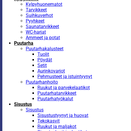
Kylpyhuonematot
Tarvikkeet
Suihkuverhot
Pyyhkeet
Saunatarvikkeet
WC-harjat
Ammeet ja potat
Puutarha
Puutarhakalusteet
Tuolit
Pöydät
Setit
Aurinkovarjot
Pehmusteet ja istuintyynyt
Puutarhanhoito
Ruukut ja parvekelaatikot
Puutarhatarvikkeet
Puutarhatyökalut
Sisustus
Sisustus
Sisustustyynyt ja huovat
Tekokasvit
Ruukut ja maljakot