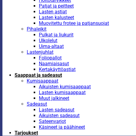
Hoitotarvikkeet
Patjat ja peitteet
Lasten astiat
Lasten kalusteet
Muovitettu frotee ja patjansuojat
Pihaleikit
Pulkat ja liukurit
Ulkolelut
Uima-altaat
Lastenjuhlat
Foliopallot
Naamiaisasut
Kertakäyttöastiat
Saappaat ja sadeasut
Kumisaappaat
Aikuisten kumisaappaat
Lasten kumisaappaat
Muut jalkineet
Sadeasut
Lasten sadeasut
Aikuisten sadeasut
Sateenvarjot
Käsineet ja päähineet
Tarjoukset