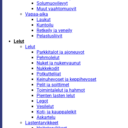
Solumuovilevyt
Muut vaahtomuovit
Vapaa-aika
Laukut
Kuntoilu
Retkeily ja veneily
Pelastusliivit
Lelut
Lelut
Parkkitalot ja ajoneuvot
Pehmolelut
Nuket ja nukenvaunut
Nukkekodit
Potkuttelijat
Keinuhevoset ja keppihevoset
Pelit ja soittimet
Toimintalelut ja hahmot
Pienten lasten lelut
Legot
Vesilelut
Koti- ja kauppaleikit
Askartelu
Lastentarvikkeet