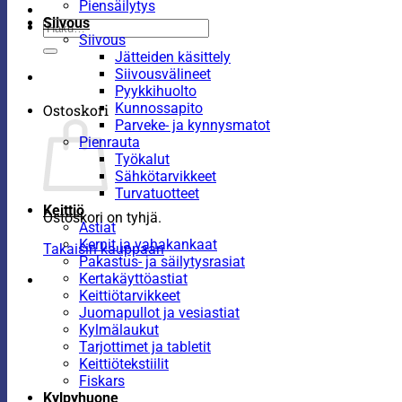
Piensäilytys
Siivous
Etsi:
Siivous
Jätteiden käsittely
Siivousvälineet
Pyykkihuolto
Kunnossapito
Ostoskori
Parveke- ja kynnysmatot
Pienrauta
Työkalut
Sähkötarvikkeet
Turvatuotteet
Keittiö
Ostoskori on tyhjä.
Astiat
Kernit ja vahakankaat
Takaisin kauppaan
Pakastus- ja säilytysrasiat
Kertakäyttöastiat
Keittiötarvikkeet
Juomapullot ja vesiastiat
Kylmälaukut
Tarjottimet ja tabletit
Keittiötekstiilit
Fiskars
Kylpyhuone