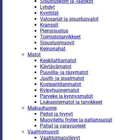
Sisustuskorit ja -laatikot
Lyhdyt
Kynttilät
Valosarjat ja sisustusvalot
Kranssit
Piensisustus
Toimistotarvikkeet
Sisustusmuovit
Keinonahat
Matot
Keskilattiamatot
Käytävämatot
Puuvilla- ja räsymatot
Juutti- ja sisalmatot
Kosteantilanmatot
Kylpyhuonematot
Parveke ja kynnysmatot
Liukuestematot ja tarvikkeet
Makuuhuone
Peitot ja tyynyt
Muovitettu frotee ja patjansuojat
Patjat ja varavuoteet
Vaahtomuovit
Vaahtomuovilevyt