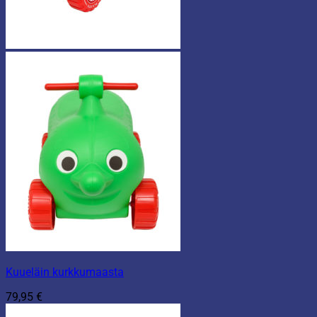
Kuueläin kurkkumaasta
79,95
€