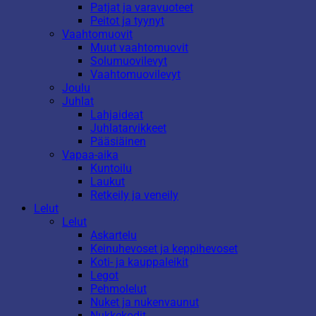
Patjat ja varavuoteet
Peitot ja tyynyt
Vaahtomuovit
Muut vaahtomuovit
Solumuovilevyt
Vaahtomuovilevyt
Joulu
Juhlat
Lahjaideat
Juhlatarvikkeet
Pääsiäinen
Vapaa-aika
Kuntoilu
Laukut
Retkeily ja veneily
Lelut
Lelut
Askartelu
Keinuhevoset ja keppihevoset
Koti- ja kauppaleikit
Legot
Pehmolelut
Nuket ja nukenvaunut
Nukkekodit