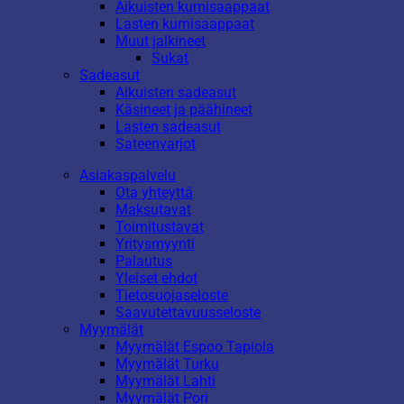
Aikuisten kumisaappaat
Lasten kumisaappaat
Muut jalkineet
Sukat
Sadeasut
Aikuisten sadeasut
Käsineet ja päähineet
Lasten sadeasut
Sateenvarjot
Asiakaspalvelu
Ota yhteyttä
Maksutavat
Toimitustavat
Yritysmyynti
Palautus
Yleiset ehdot
Tietosuojaseloste
Saavutettavuusseloste
Myymälät
Myymälät Espoo Tapiola
Myymälät Turku
Myymälät Lahti
Myymälät Pori