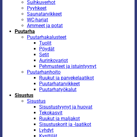
Suihkuverhot
Pyyhkeet
Saunatarvikkeet
WC-harjat
Ammeet ja potat
Puutarha
Puutarhakalusteet
Tuolit
Pöydät
Setit
Aurinkovarjot
Pehmusteet ja istuintyynyt
Puutarhanhoito
Ruukut ja parvekelaatikot
Puutarhatarvikkeet
Puutarhatyökalut
Sisustus
Sisustus
Sisustustyynyt ja huovat
Tekokasvit
Ruukut ja maljakot
Sisustuskorit ja -laatikot
Lyhdyt
Kynttilät