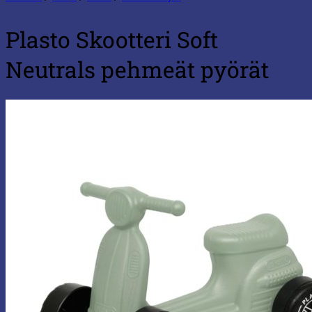
Plasto Skootteri Soft
Neutrals pehmeät pyörät