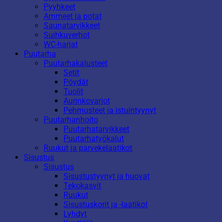
Pyyhkeet
Ammeet ja potat
Saunatarvikkeet
Suihkuverhot
WC-harjat
Puutarha
Puutarhakalusteet
Setit
Pöydät
Tuolit
Aurinkovarjot
Pehmusteet ja istuintyynyt
Puutarhanhoito
Puutarhatarvikkeet
Puutarhatyökalut
Ruukut ja parvekelaatikot
Sisustus
Sisustus
Sisustustyynyt ja huovat
Tekokasvit
Ruukut
Sisustuskorit ja -laatikot
Lyhdyt