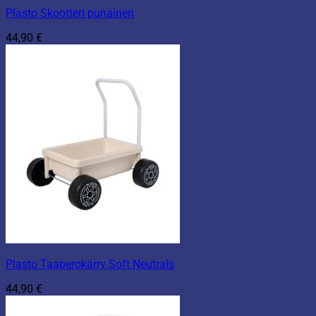
Plasto Skootteri punainen
44,90
€
Plasto Taaperokärry Soft Neutrals
44,90
€