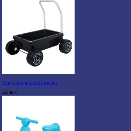
Plasto taaperokärry musta
44,90
€