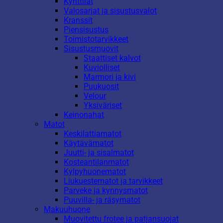
Kynttilät
Valosarjat ja sisustusvalot
Kranssit
Piensisustus
Toimistotarvikkeet
Sisustusmuovit
Staattiset kalvot
Kuviolliset
Marmori ja kivi
Puukuosit
Velour
Yksiväriset
Keinonahat
Matot
Keskilattiamatot
Käytävämatot
Juutti- ja sisalmatot
Kosteantilanmatot
Kylpyhuonematot
Liukuestematot ja tarvikkeet
Parveke ja kynnysmatot
Puuvilla- ja räsymatot
Makuuhuone
Muovitettu frotee ja patjansuojat