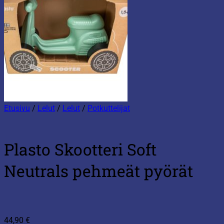
Etusivu
/
Lelut
/
Lelut
/
Potkuttelijat
Plasto Skootteri Soft
Neutrals pehmeät pyörät
44,90
€