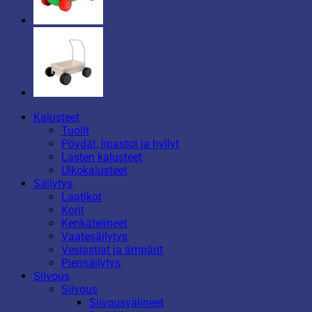
Kalusteet
Tuolit
Pöydät, lipastot ja hyllyt
Lasten kalusteet
Ulkokalusteet
Säilytys
Laatikot
Korit
Kenkätelineet
Vaatesäilytys
Vesiastiat ja ämpärit
Piensäilytys
Siivous
Siivous
Siivousvälineet