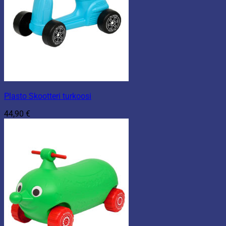
Plasto Skootteri turkoosi
44,90
€