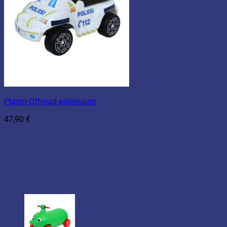
Plasto Offroad poliisiauto
47,90
€