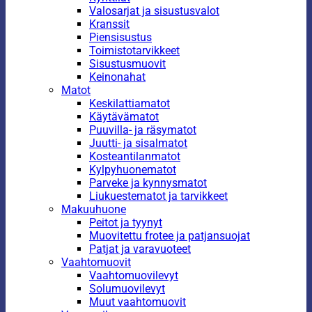
Valosarjat ja sisustusvalot
Kranssit
Piensisustus
Toimistotarvikkeet
Sisustusmuovit
Keinonahat
Matot
Keskilattiamatot
Käytävämatot
Puuvilla- ja räsymatot
Juutti- ja sisalmatot
Kosteantilanmatot
Kylpyhuonematot
Parveke ja kynnysmatot
Liukuestematot ja tarvikkeet
Makuuhuone
Peitot ja tyynyt
Muovitettu frotee ja patjansuojat
Patjat ja varavuoteet
Vaahtomuovit
Vaahtomuovilevyt
Solumuovilevyt
Muut vaahtomuovit