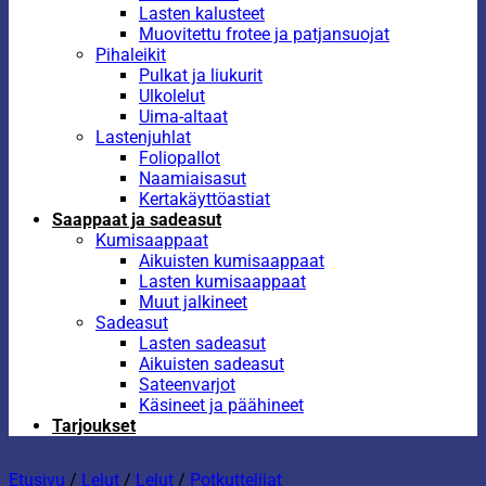
Lasten kalusteet
Muovitettu frotee ja patjansuojat
Pihaleikit
Pulkat ja liukurit
Ulkolelut
Uima-altaat
Lastenjuhlat
Foliopallot
Naamiaisasut
Kertakäyttöastiat
Saappaat ja sadeasut
Kumisaappaat
Aikuisten kumisaappaat
Lasten kumisaappaat
Muut jalkineet
Sadeasut
Lasten sadeasut
Aikuisten sadeasut
Sateenvarjot
Käsineet ja päähineet
Tarjoukset
Etusivu
/
Lelut
/
Lelut
/
Potkuttelijat