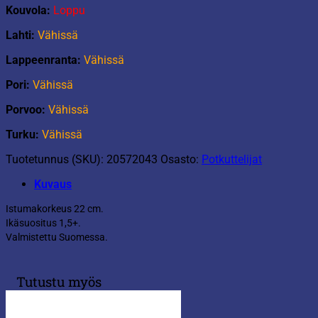
Kouvola:
Loppu
Lahti:
Vähissä
Lappeenranta:
Vähissä
Pori:
Vähissä
Porvoo:
Vähissä
Turku:
Vähissä
Tuotetunnus (SKU):
20572043
Osasto:
Potkuttelijat
Kuvaus
Istumakorkeus 22 cm.
Ikäsuositus 1,5+.
Valmistettu Suomessa.
Tutustu myös