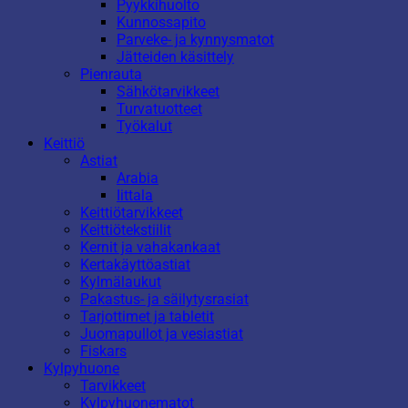
Pyykkihuolto
Kunnossapito
Parveke- ja kynnysmatot
Jätteiden käsittely
Pienrauta
Sähkötarvikkeet
Turvatuotteet
Työkalut
Keittiö
Astiat
Arabia
Iittala
Keittiötarvikkeet
Keittiötekstiilit
Kernit ja vahakankaat
Kertakäyttöastiat
Kylmälaukut
Pakastus- ja säilytysrasiat
Tarjottimet ja tabletit
Juomapullot ja vesiastiat
Fiskars
Kylpyhuone
Tarvikkeet
Kylpyhuonematot