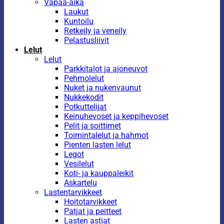
Vapaa-aika
Laukut
Kuntoilu
Retkeily ja veneily
Pelastusliivit
Lelut
Lelut
Parkkitalot ja ajoneuvot
Pehmolelut
Nuket ja nukenvaunut
Nukkekodit
Potkuttelijat
Keinuhevoset ja keppihevoset
Pelit ja soittimet
Toimintalelut ja hahmot
Pienten lasten lelut
Legot
Vesilelut
Koti- ja kauppaleikit
Askartelu
Lastentarvikkeet
Hoitotarvikkeet
Patjat ja peitteet
Lasten astiat