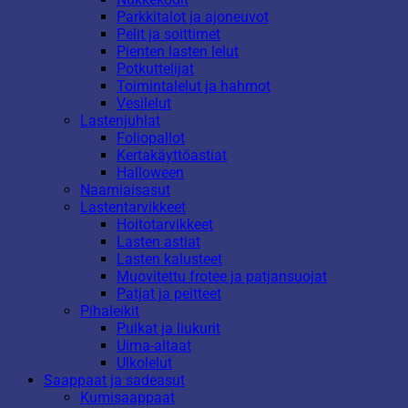
Parkkitalot ja ajoneuvot
Pelit ja soittimet
Pienten lasten lelut
Potkuttelijat
Toimintalelut ja hahmot
Vesilelut
Lastenjuhlat
Foliopallot
Kertakäyttöastiat
Halloween
Naamiaisasut
Lastentarvikkeet
Hoitotarvikkeet
Lasten astiat
Lasten kalusteet
Muovitettu frotee ja patjansuojat
Patjat ja peitteet
Pihaleikit
Pulkat ja liukurit
Uima-altaat
Ulkolelut
Saappaat ja sadeasut
Kumisaappaat