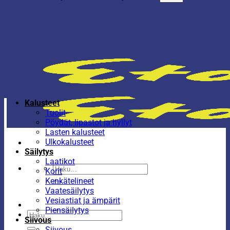
Kalusteet
Tuolit
Pöydät, lipastot ja hyllyt
Lasten kalusteet
Ulkokalusteet
Säilytys
Laatikot
Etsi:
Korit
Kenkätelineet
Vaatesäilytys
Vesiastiat ja ämpärit
Piensäilytys
Etsi:
Siivous
Siivous