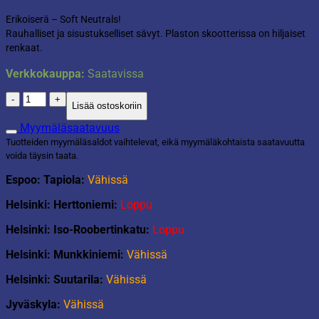
Erikoiserä – Soft Neutrals!
Rauhalliset ja sisustukselliset sävyt. Plaston skootterissa on hiljaiset
renkaat.
Verkkokauppa:
Saatavissa
Plasto
Lisää ostoskoriin
Skootteri
Soft
Myymäläsaatavuus
Neutrals
Tuotteiden myymäläsaldot vaihtelevat, eikä myymäläkohtaista saatavuutta
pehmeät
voida täysin taata.
pyörät
määrä
Espoo: Tapiola:
Vähissä
Helsinki: Herttoniemi:
Loppu
Helsinki: Iso-Roobertinkatu:
Loppu
Helsinki: Munkkiniemi:
Vähissä
Helsinki: Suutarila:
Vähissä
Jyväskyla:
Vähissä