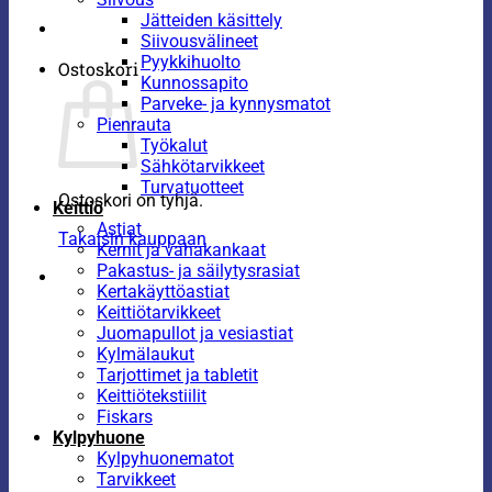
Jätteiden käsittely
Siivousvälineet
Pyykkihuolto
Ostoskori
Kunnossapito
Parveke- ja kynnysmatot
Pienrauta
Työkalut
Sähkötarvikkeet
Turvatuotteet
Ostoskori on tyhjä.
Keittiö
Astiat
Takaisin kauppaan
Kernit ja vahakankaat
Pakastus- ja säilytysrasiat
Kertakäyttöastiat
Keittiötarvikkeet
Juomapullot ja vesiastiat
Kylmälaukut
Tarjottimet ja tabletit
Keittiötekstiilit
Fiskars
Kylpyhuone
Kylpyhuonematot
Tarvikkeet