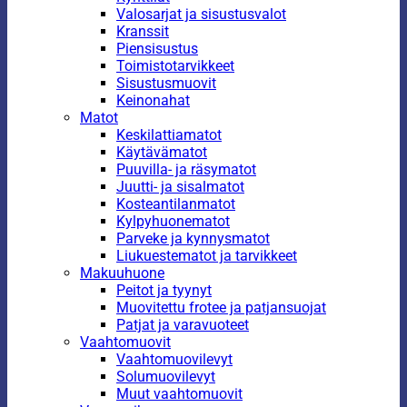
Valosarjat ja sisustusvalot
Kranssit
Piensisustus
Toimistotarvikkeet
Sisustusmuovit
Keinonahat
Matot
Keskilattiamatot
Käytävämatot
Puuvilla- ja räsymatot
Juutti- ja sisalmatot
Kosteantilanmatot
Kylpyhuonematot
Parveke ja kynnysmatot
Liukuestematot ja tarvikkeet
Makuuhuone
Peitot ja tyynyt
Muovitettu frotee ja patjansuojat
Patjat ja varavuoteet
Vaahtomuovit
Vaahtomuovilevyt
Solumuovilevyt
Muut vaahtomuovit