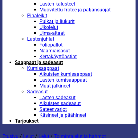
Lasten kalusteet
Muovitettu frotee ja patjansuojat
Pihaleikit
Pulkat ja liukurit
Ulkolelut
Uima-altaat
Lastenjuhlat
Foliopallot
Naamiaisasut
Kertakäyttöastiat
Saappaat ja sadeasut
Kumisaappaat
Aikuisten kumisaappaat
Lasten kumisaappaat
Muut jalkineet
Sadeasut
Lasten sadeasut
Aikuisten sadeasut
Sateenvarjot
Käsineet ja päähineet
Tarjoukset
Etusivu
/
Lelut
/
Lelut
/
Toimintalelut ja hahmot