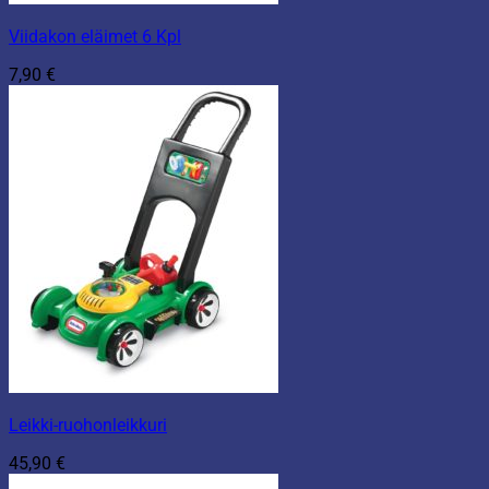
Viidakon eläimet 6 Kpl
7,90
€
Leikki-ruohonleikkuri
45,90
€