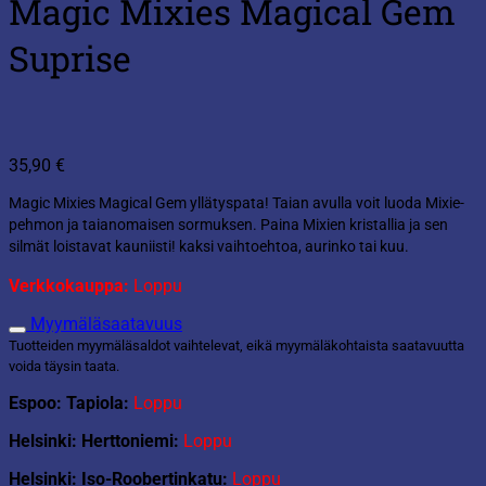
Magic Mixies Magical Gem
Suprise
35,90
€
Magic Mixies Magical Gem yllätyspata! Taian avulla voit luoda Mixie-
pehmon ja taianomaisen sormuksen. Paina Mixien kristallia ja sen
silmät loistavat kauniisti! kaksi vaihtoehtoa, aurinko tai kuu.
Verkkokauppa:
Loppu
Myymäläsaatavuus
Tuotteiden myymäläsaldot vaihtelevat, eikä myymäläkohtaista saatavuutta
voida täysin taata.
Espoo: Tapiola:
Loppu
Helsinki: Herttoniemi:
Loppu
Helsinki: Iso-Roobertinkatu:
Loppu