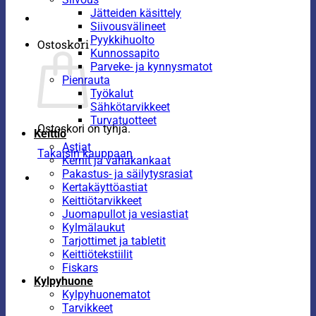
Jätteiden käsittely
Siivousvälineet
Pyykkihuolto
Ostoskori
Kunnossapito
Parveke- ja kynnysmatot
Pienrauta
Työkalut
Sähkötarvikkeet
Turvatuotteet
Ostoskori on tyhjä.
Keittiö
Astiat
Takaisin kauppaan
Kernit ja vahakankaat
Pakastus- ja säilytysrasiat
Kertakäyttöastiat
Keittiötarvikkeet
Juomapullot ja vesiastiat
Kylmälaukut
Tarjottimet ja tabletit
Keittiötekstiilit
Fiskars
Kylpyhuone
Kylpyhuonematot
Tarvikkeet