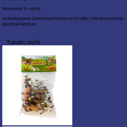
Ikäsuositus 5+ vuotta
Verkkokaupasta ostettaessa hahmoa ei voi valita. Voit laittaa toiveen
lisätietoja kenttään.
Tutustu myös