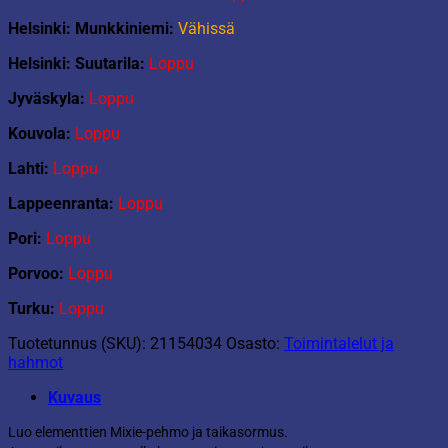
Helsinki: Munkkiniemi:
Vähissä
Helsinki: Suutarila:
Loppu
Jyväskyla:
Loppu
Kouvola:
Loppu
Lahti:
Loppu
Lappeenranta:
Loppu
Pori:
Loppu
Porvoo:
Loppu
Turku:
Loppu
Tuotetunnus (SKU):
21154034
Osasto:
Toimintalelut ja
hahmot
Kuvaus
Luo elementtien Mixie-pehmo ja taikasormus.