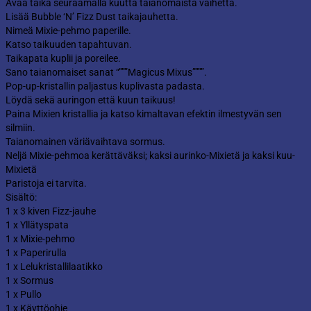
Avaa taika seuraamalla kuutta taianomaista vaihetta.
Lisää Bubble ‘N’ Fizz Dust taikajauhetta.
Nimeä Mixie-pehmo paperille.
Katso taikuuden tapahtuvan.
Taikapata kuplii ja poreilee.
Sano taianomaiset sanat “”””Magicus Mixus””””.
Pop-up-kristallin paljastus kuplivasta padasta.
Löydä sekä auringon että kuun taikuus!
Paina Mixien kristallia ja katso kimaltavan efektin ilmestyvän sen
silmiin.
Taianomainen väriävaihtava sormus.
Neljä Mixie-pehmoa kerättäväksi; kaksi aurinko-Mixietä ja kaksi kuu-
Mixietä
Paristoja ei tarvita.
Sisältö:
1 x 3 kiven Fizz-jauhe
1 x Yllätyspata
1 x Mixie-pehmo
1 x Paperirulla
1 x Lelukristallilaatikko
1 x Sormus
1 x Pullo
1 x Käyttöohje