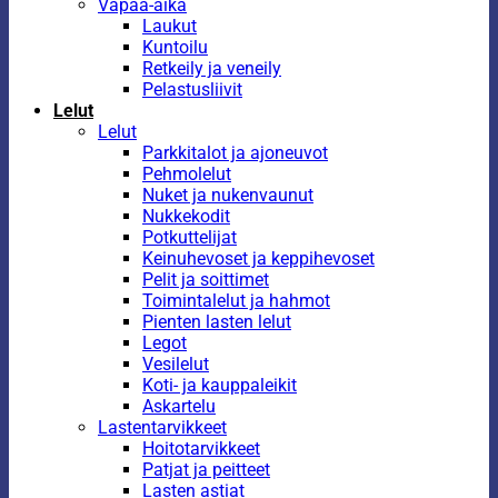
Vapaa-aika
Laukut
Kuntoilu
Retkeily ja veneily
Pelastusliivit
Lelut
Lelut
Parkkitalot ja ajoneuvot
Pehmolelut
Nuket ja nukenvaunut
Nukkekodit
Potkuttelijat
Keinuhevoset ja keppihevoset
Pelit ja soittimet
Toimintalelut ja hahmot
Pienten lasten lelut
Legot
Vesilelut
Koti- ja kauppaleikit
Askartelu
Lastentarvikkeet
Hoitotarvikkeet
Patjat ja peitteet
Lasten astiat