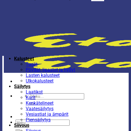
Kalusteet
Tuolit
Pöydät, lipastot ja hyllyt
Lasten kalusteet
Ulkokalusteet
Säilytys
Laatikot
Etsi:
Korit
Kenkätelineet
Vaatesäilytys
Vesiastiat ja ämpärit
Piensäilytys
Etsi:
Siivous
Siivous