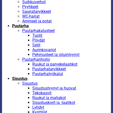
Suihkuverhot
Pyyhkeet
Saunatarvikkeet
WC-harjat
Ammeet ja potat
Puutarha
Puutarhakalusteet
Tuolit
Pöydät
Setit
Aurinkovarjot
Pehmusteet ja istuintyynyt
Puutarhanhoito
Ruukut ja parvekelaatikot
Puutarhatarvikkeet
Puutarhatyökalut
Sisustus
Sisustus
Sisustustyynyt ja huovat
Tekokasvit
Ruukut ja maljakot
Sisustuskorit ja -laatikot
Lyhdyt
Kynttilät