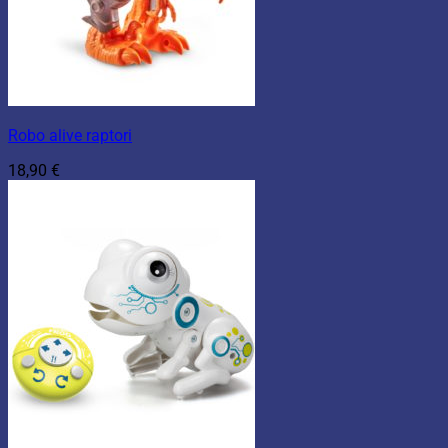
Robo alive raptori
18,90
€