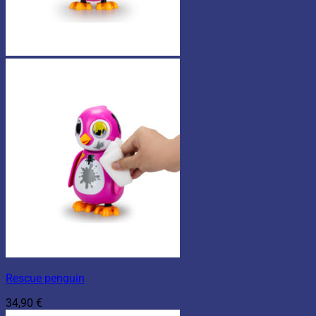
Rescue penguin
34,90
€