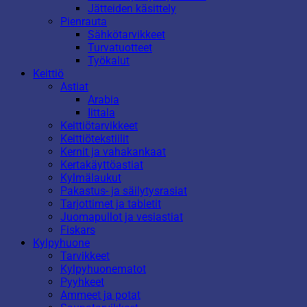
Jätteiden käsittely
Pienrauta
Sähkötarvikkeet
Turvatuotteet
Työkalut
Keittiö
Astiat
Arabia
Iittala
Keittiötarvikkeet
Keittiötekstiilit
Kernit ja vahakankaat
Kertakäyttöastiat
Kylmälaukut
Pakastus- ja säilytysrasiat
Tarjottimet ja tabletit
Juomapullot ja vesiastiat
Fiskars
Kylpyhuone
Tarvikkeet
Kylpyhuonematot
Pyyhkeet
Ammeet ja potat