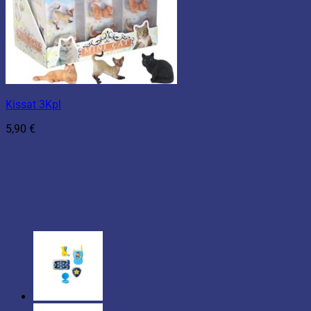
Kissat 3Kpl
5,90
€