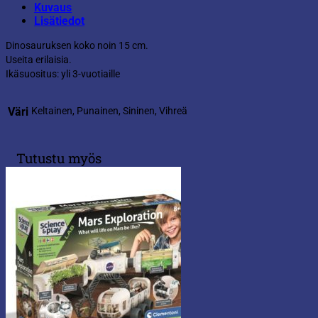
Kuvaus
Lisätiedot
Dinosauruksen koko noin 15 cm.
Useita erilaisia.
Ikäsuositus: yli 3-vuotiaille
Väri
Keltainen, Punainen, Sininen, Vihreä
Tutustu myös