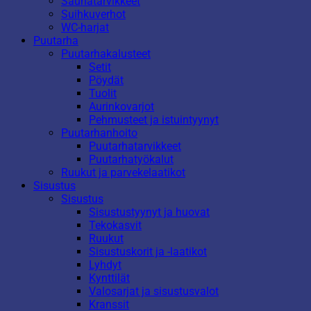
Saunatarvikkeet
Suihkuverhot
WC-harjat
Puutarha
Puutarhakalusteet
Setit
Pöydät
Tuolit
Aurinkovarjot
Pehmusteet ja istuintyynyt
Puutarhanhoito
Puutarhatarvikkeet
Puutarhatyökalut
Ruukut ja parvekelaatikot
Sisustus
Sisustus
Sisustustyynyt ja huovat
Tekokasvit
Ruukut
Sisustuskorit ja -laatikot
Lyhdyt
Kynttilät
Valosarjat ja sisustusvalot
Kranssit