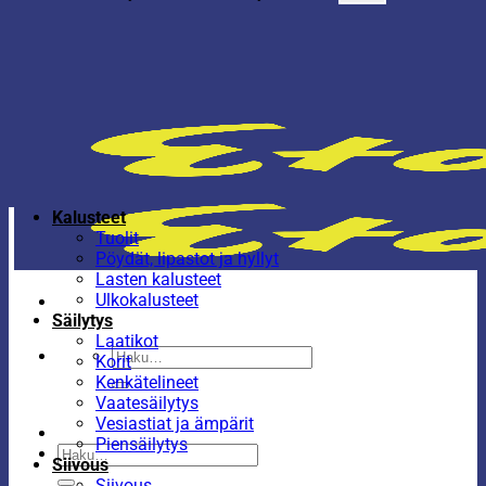
Kalusteet
Tuolit
Pöydät, lipastot ja hyllyt
Lasten kalusteet
Ulkokalusteet
Säilytys
Laatikot
Etsi:
Korit
Kenkätelineet
Vaatesäilytys
Vesiastiat ja ämpärit
Piensäilytys
Etsi:
Siivous
Siivous