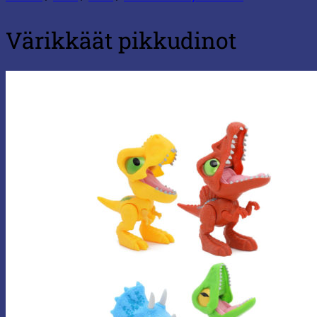
Värikkäät pikkudinot