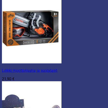
Leikki moottorisaha ja suojalasit
21,90
€