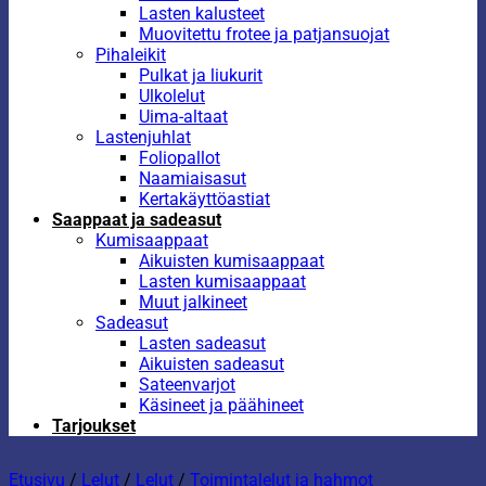
Lasten kalusteet
Muovitettu frotee ja patjansuojat
Pihaleikit
Pulkat ja liukurit
Ulkolelut
Uima-altaat
Lastenjuhlat
Foliopallot
Naamiaisasut
Kertakäyttöastiat
Saappaat ja sadeasut
Kumisaappaat
Aikuisten kumisaappaat
Lasten kumisaappaat
Muut jalkineet
Sadeasut
Lasten sadeasut
Aikuisten sadeasut
Sateenvarjot
Käsineet ja päähineet
Tarjoukset
Etusivu
/
Lelut
/
Lelut
/
Toimintalelut ja hahmot