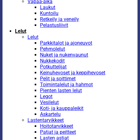
Vapaa-aika
Laukut
Kuntoilu
Retkeily ja veneily
Pelastusliivit
Lelut
Lelut
Parkkitalot ja ajoneuvot
Pehmolelut
Nuket ja nukenvaunut
Nukkekodit
Potkuttelijat
Keinuhevoset ja keppihevoset
Pelit ja soittimet
Toimintalelut ja hahmot
Pienten lasten lelut
Legot
Vesilelut
Koti- ja kauppaleikit
Askartelu
Lastentarvikkeet
Hoitotarvikkeet
Patjat ja peitteet
Lasten astiat