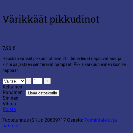
Värikkäät pikkudinot
7,90
€
Hauskan väriset pikkudinot ovat irti! Dinon leuat napsuvat auki ja
kiinni paljastaen sen terävät hampaat. Äkkiä karkuun ennen kuin se
nappaa!
Värikkäät
pikkudinot
Keltainen
määrä
Punainen
Lisää ostoskoriin
Sininen
Vihreä
Poista
Tuotetunnus (SKU):
20809717
Osasto:
Toimintalelut ja
hahmot