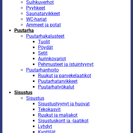
Suihkuverhot
Pyyhkeet
Saunatarvikkeet
WC-harjat
Ammeet ja potat
Puutarha
Puutarhakalusteet
Tuolit
Pöydät
Setit
Aurinkovarjot
Pehmusteet ja istuintyynyt
Puutarhanhoito
Ruukut ja parvekelaatikot
Puutarhatarvikkeet
Puutarhatyökalut
Sisustus
Sisustus
Sisustustyynyt ja huovat
Tekokasvit
Ruukut ja maljakot
Sisustuskorit ja -laatikot
Lyhdyt
Kynttilät