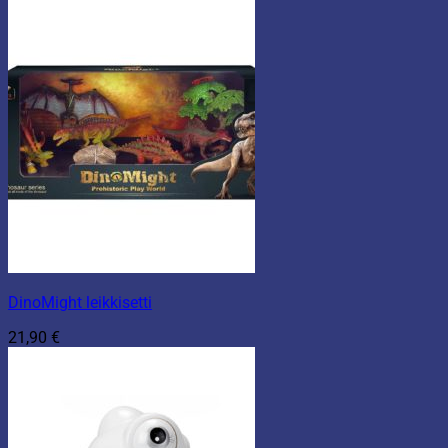
DinoMight leikkisetti
21,90
€