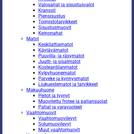
Valosarjat ja sisustusvalot
Kranssit
Piensisustus
Toimistotarvikkeet
Sisustusmuovit
Keinonahat
Matot
Keskilattiamatot
Käytävämatot
Puuvilla- ja räsymatot
Juutti- ja sisalmatot
Kosteantilanmatot
Kylpyhuonematot
Parveke ja kynnysmatot
Liukuestematot ja tarvikkeet
Makuuhuone
Peitot ja tyynyt
Muovitettu frotee ja patjansuojat
Patjat ja varavuoteet
Vaahtomuovit
Vaahtomuovilevyt
Solumuovilevyt
Muut vaahtomuovit