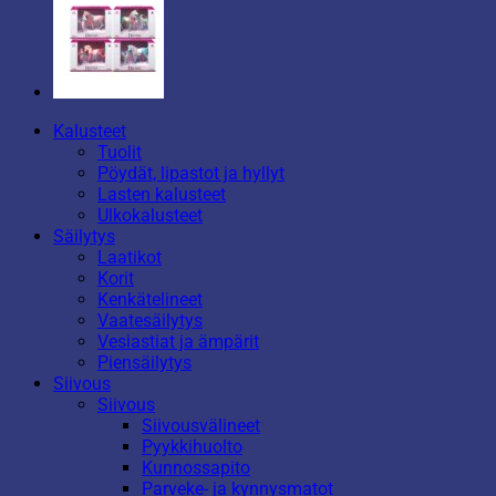
Kalusteet
Tuolit
Pöydät, lipastot ja hyllyt
Lasten kalusteet
Ulkokalusteet
Säilytys
Laatikot
Korit
Kenkätelineet
Vaatesäilytys
Vesiastiat ja ämpärit
Piensäilytys
Siivous
Siivous
Siivousvälineet
Pyykkihuolto
Kunnossapito
Parveke- ja kynnysmatot