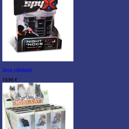
Spyx yökiikarit
19,90
€