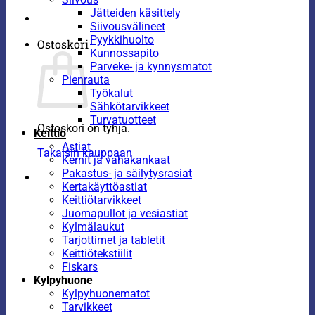
Jätteiden käsittely
Siivousvälineet
Pyykkihuolto
Ostoskori
Kunnossapito
Parveke- ja kynnysmatot
Pienrauta
Työkalut
Sähkötarvikkeet
Turvatuotteet
Ostoskori on tyhjä.
Keittiö
Astiat
Takaisin kauppaan
Kernit ja vahakankaat
Pakastus- ja säilytysrasiat
Kertakäyttöastiat
Keittiötarvikkeet
Juomapullot ja vesiastiat
Kylmälaukut
Tarjottimet ja tabletit
Keittiötekstiilit
Fiskars
Kylpyhuone
Kylpyhuonematot
Tarvikkeet