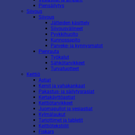
Piensäilytys
Siivous
Siivous
Jätteiden käsittely
Siivousvälineet
Pyykkihuolto
Kunnossapito
Parveke- ja kynnysmatot
Pienrauta
Työkalut
Sähkötarvikkeet
Turvatuotteet
Keittiö
Astiat
Kernit ja vahakankaat
Pakastus- ja säilytysrasiat
Kertakäyttöastiat
Keittiötarvikkeet
Juomapullot ja vesiastiat
Kylmälaukut
Tarjottimet ja tabletit
Keittiötekstiilit
Fiskars