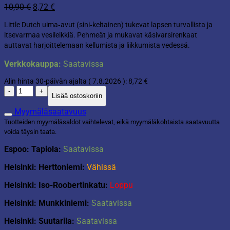
Alkuperäinen
Nykyinen
10,90
€
8,72
€
hinta
hinta
Little Dutch uima‑avut (sini‑keltainen) tukevat lapsen turvallista ja
oli:
on:
itsevarmaa vesileikkiä. Pehmeät ja mukavat käsivarsirenkaat
10,90 €.
8,72 €.
auttavat harjoittelemaan kellumista ja liikkumista vedessä.
Verkkokauppa:
Saatavissa
Alin hinta 30-päivän ajalta (
7.8.2026
):
8,72
€
Little
Lisää ostoskoriin
Dutch
uima-
Myymäläsaatavuus
avut
Tuotteiden myymäläsaldot vaihtelevat, eikä myymäläkohtaista saatavuutta
sini-
voida täysin taata.
keltainen
määrä
Espoo: Tapiola:
Saatavissa
Helsinki: Herttoniemi:
Vähissä
Helsinki: Iso-Roobertinkatu:
Loppu
Helsinki: Munkkiniemi:
Saatavissa
Helsinki: Suutarila:
Saatavissa