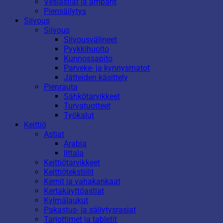
Vesiastiat ja ämpärit
Piensäilytys
Siivous
Siivous
Siivousvälineet
Pyykkihuolto
Kunnossapito
Parveke- ja kynnysmatot
Jätteiden käsittely
Pienrauta
Sähkötarvikkeet
Turvatuotteet
Työkalut
Keittiö
Astiat
Arabia
Iittala
Keittiötarvikkeet
Keittiötekstiilit
Kernit ja vahakankaat
Kertakäyttöastiat
Kylmälaukut
Pakastus- ja säilytysrasiat
Tarjottimet ja tabletit