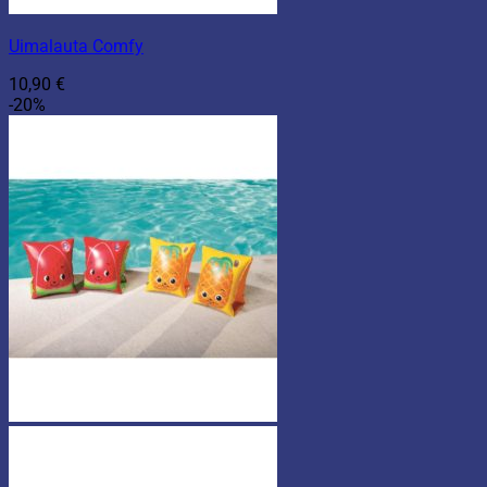
Uimalauta Comfy
10,90
€
-20%