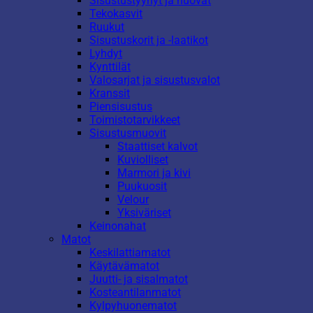
Sisustustyynyt ja huovat
Tekokasvit
Ruukut
Sisustuskorit ja -laatikot
Lyhdyt
Kynttilät
Valosarjat ja sisustusvalot
Kranssit
Piensisustus
Toimistotarvikkeet
Sisustusmuovit
Staattiset kalvot
Kuviolliset
Marmori ja kivi
Puukuosit
Velour
Yksiväriset
Keinonahat
Matot
Keskilattiamatot
Käytävämatot
Juutti- ja sisalmatot
Kosteantilanmatot
Kylpyhuonematot