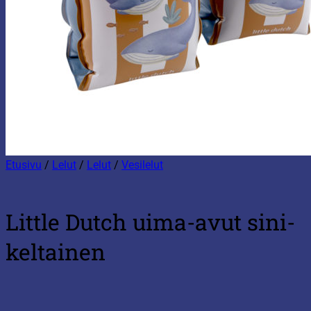
Etusivu
/
Lelut
/
Lelut
/
Vesilelut
Little Dutch uima-avut sini-
keltainen