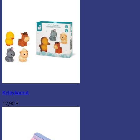
Kylpykamut
12,90
€