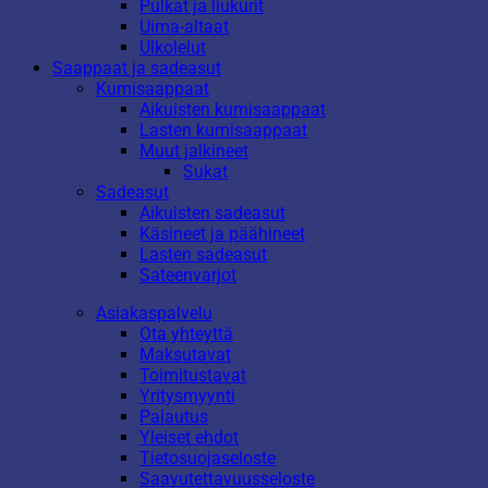
Pulkat ja liukurit
Uima-altaat
Ulkolelut
Saappaat ja sadeasut
Kumisaappaat
Aikuisten kumisaappaat
Lasten kumisaappaat
Muut jalkineet
Sukat
Sadeasut
Aikuisten sadeasut
Käsineet ja päähineet
Lasten sadeasut
Sateenvarjot
Asiakaspalvelu
Ota yhteyttä
Maksutavat
Toimitustavat
Yritysmyynti
Palautus
Yleiset ehdot
Tietosuojaseloste
Saavutettavuusseloste