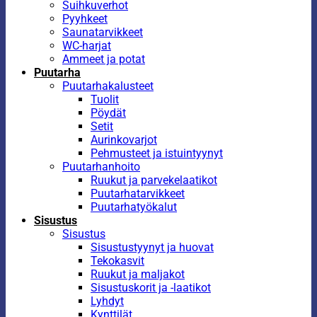
Suihkuverhot
Pyyhkeet
Saunatarvikkeet
WC-harjat
Ammeet ja potat
Puutarha
Puutarhakalusteet
Tuolit
Pöydät
Setit
Aurinkovarjot
Pehmusteet ja istuintyynyt
Puutarhanhoito
Ruukut ja parvekelaatikot
Puutarhatarvikkeet
Puutarhatyökalut
Sisustus
Sisustus
Sisustustyynyt ja huovat
Tekokasvit
Ruukut ja maljakot
Sisustuskorit ja -laatikot
Lyhdyt
Kynttilät