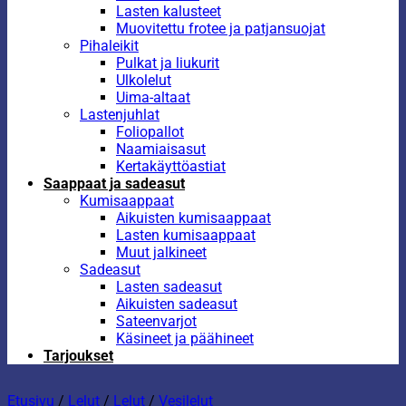
Lasten kalusteet
Muovitettu frotee ja patjansuojat
Pihaleikit
Pulkat ja liukurit
Ulkolelut
Uima-altaat
Lastenjuhlat
Foliopallot
Naamiaisasut
Kertakäyttöastiat
Saappaat ja sadeasut
Kumisaappaat
Aikuisten kumisaappaat
Lasten kumisaappaat
Muut jalkineet
Sadeasut
Lasten sadeasut
Aikuisten sadeasut
Sateenvarjot
Käsineet ja päähineet
Tarjoukset
Etusivu
/
Lelut
/
Lelut
/
Vesilelut