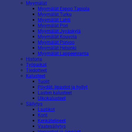
Myymälät
Myymälät Espoo Tapiola
Myymälät Turku
Myymälät Lahti
Myymälät Pori
Myymälät Jyväskylä
Myymälät Kouvola
Myymälät Porvoo
Myymälät Helsinki
Myymälät Lappeenranta
Historia
Työpaikat
Tiedotteet
Kalusteet
Tuolit
Pöydät, lipastot ja hyllyt
Lasten kalusteet
Ulkokalusteet
Säilytys
Laatikot
Korit
Kenkätelineet
Vaatesäilytys
Vesiastiat ja ämpärit