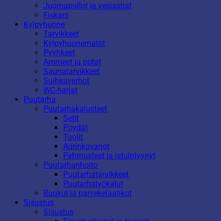
Juomapullot ja vesiastiat
Fiskars
Kylpyhuone
Tarvikkeet
Kylpyhuonematot
Pyyhkeet
Ammeet ja potat
Saunatarvikkeet
Suihkuverhot
WC-harjat
Puutarha
Puutarhakalusteet
Setit
Pöydät
Tuolit
Aurinkovarjot
Pehmusteet ja istuintyynyt
Puutarhanhoito
Puutarhatarvikkeet
Puutarhatyökalut
Ruukut ja parvekelaatikot
Sisustus
Sisustus