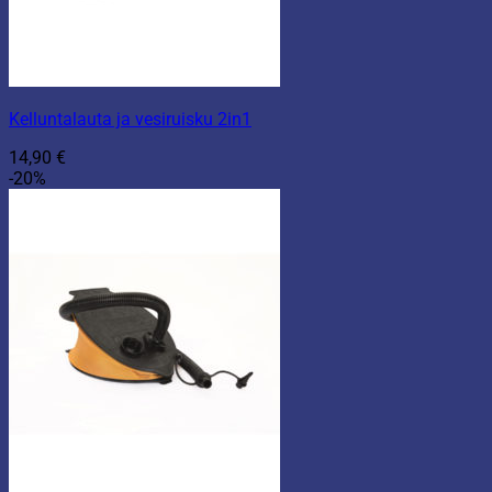
Kelluntalauta ja vesiruisku 2in1
14,90
€
-20%