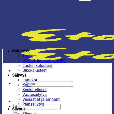
Kalusteet
Tuolit
Pöydät, lipastot ja hyllyt
Lasten kalusteet
Ulkokalusteet
Säilytys
Laatikot
Etsi:
Korit
Kenkätelineet
Vaatesäilytys
Vesiastiat ja ämpärit
Piensäilytys
Etsi:
Siivous
Siivous