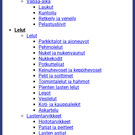
Vapaa-aika
Laukut
Kuntoilu
Retkeily ja veneily
Pelastusliivit
Lelut
Lelut
Parkkitalot ja ajoneuvot
Pehmolelut
Nuket ja nukenvaunut
Nukkekodit
Potkuttelijat
Keinuhevoset ja keppihevoset
Pelit ja soittimet
Toimintalelut ja hahmot
Pienten lasten lelut
Legot
Vesilelut
Koti- ja kauppaleikit
Askartelu
Lastentarvikkeet
Hoitotarvikkeet
Patjat ja peitteet
Lasten astiat