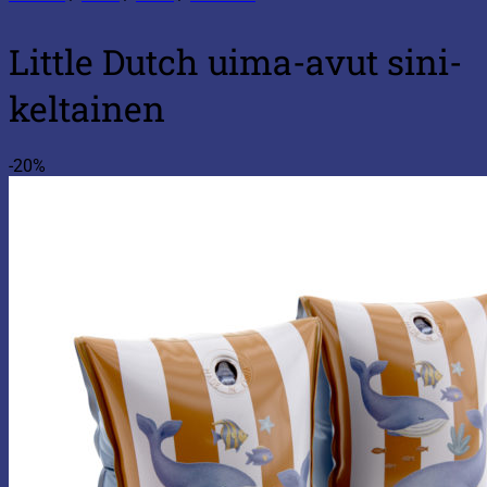
Little Dutch uima-avut sini-
keltainen
-20%