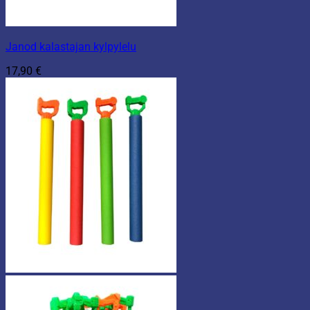
Janod kalastajan kylpylelu
17,90
€