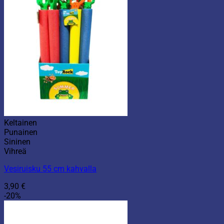
Keltainen
Punainen
Sininen
Vihreä
Vesiruisku 55 cm kahvalla
3,90
€
-20%