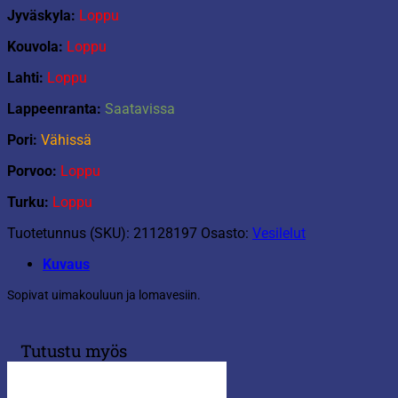
Jyväskyla:
Loppu
Kouvola:
Loppu
Lahti:
Loppu
Lappeenranta:
Saatavissa
Pori:
Vähissä
Porvoo:
Loppu
Turku:
Loppu
Tuotetunnus (SKU):
21128197
Osasto:
Vesilelut
Kuvaus
Sopivat uimakouluun ja lomavesiin.
Tutustu myös