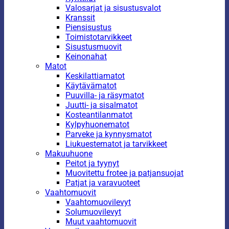
Valosarjat ja sisustusvalot
Kranssit
Piensisustus
Toimistotarvikkeet
Sisustusmuovit
Keinonahat
Matot
Keskilattiamatot
Käytävämatot
Puuvilla- ja räsymatot
Juutti- ja sisalmatot
Kosteantilanmatot
Kylpyhuonematot
Parveke ja kynnysmatot
Liukuestematot ja tarvikkeet
Makuuhuone
Peitot ja tyynyt
Muovitettu frotee ja patjansuojat
Patjat ja varavuoteet
Vaahtomuovit
Vaahtomuovilevyt
Solumuovilevyt
Muut vaahtomuovit