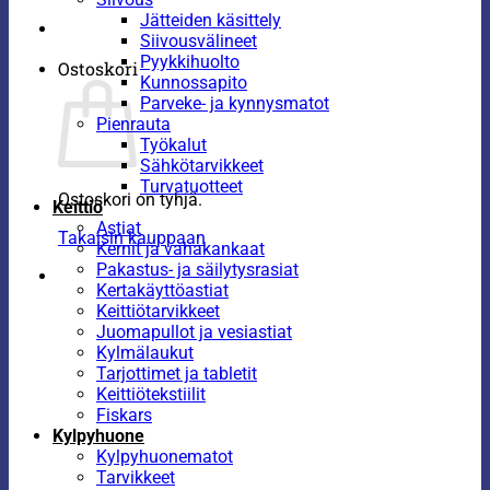
Jätteiden käsittely
Siivousvälineet
Pyykkihuolto
Ostoskori
Kunnossapito
Parveke- ja kynnysmatot
Pienrauta
Työkalut
Sähkötarvikkeet
Turvatuotteet
Ostoskori on tyhjä.
Keittiö
Astiat
Takaisin kauppaan
Kernit ja vahakankaat
Pakastus- ja säilytysrasiat
Kertakäyttöastiat
Keittiötarvikkeet
Juomapullot ja vesiastiat
Kylmälaukut
Tarjottimet ja tabletit
Keittiötekstiilit
Fiskars
Kylpyhuone
Kylpyhuonematot
Tarvikkeet