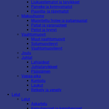
Liukuestematot ja tarvikkeet
Parveke ja kynnysmatot
Puuvilla- ja räsymatot
Makuuhuone
Muovitettu frotee ja patjansuojat
Patjat ja varavuoteet
Peitot ja tyynyt
Vaahtomuovit
Muut vaahtomuovit
Solumuovilevyt
Vaahtomuovilevyt
Joulu
Juhlat
Lahjaideat
Juhlatarvikkeet
Pääsiäinen
Vapaa-aika
Kuntoilu
Laukut
Retkeily ja veneily
Lelut
Lelut
Askartelu
Keinuhevoset ja keppihevoset