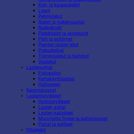
Koti- ja kauppaleikit
Legot
Pehmolelut
Nuket ja nukenvaunut
Nukkekodit
Parkkitalot ja ajoneuvot
Pelit ja soittimet
Pienten lasten lelut
Potkuttelijat
Toimintalelut ja hahmot
Vesilelut
Lastenjuhlat
Foliopallot
Kertakäyttöastiat
Halloween
Naamiaisasut
Lastentarvikkeet
Hoitotarvikkeet
Lasten astiat
Lasten kalusteet
Muovitettu frotee ja patjansuojat
Patjat ja peitteet
Pihaleikit