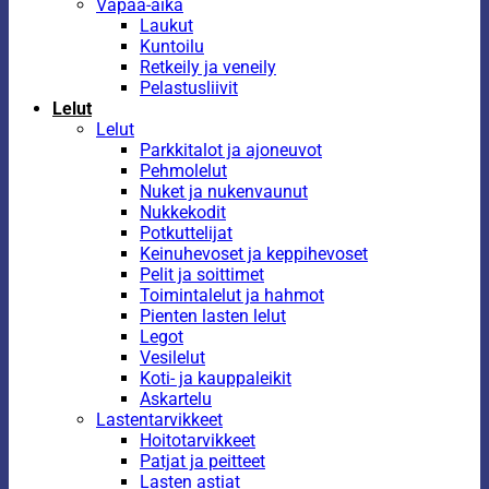
Vapaa-aika
Laukut
Kuntoilu
Retkeily ja veneily
Pelastusliivit
Lelut
Lelut
Parkkitalot ja ajoneuvot
Pehmolelut
Nuket ja nukenvaunut
Nukkekodit
Potkuttelijat
Keinuhevoset ja keppihevoset
Pelit ja soittimet
Toimintalelut ja hahmot
Pienten lasten lelut
Legot
Vesilelut
Koti- ja kauppaleikit
Askartelu
Lastentarvikkeet
Hoitotarvikkeet
Patjat ja peitteet
Lasten astiat