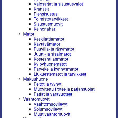
Valosarjat ja sisustusvalot
Kranssit
Piensisustus
Toimistotarvikkeet
Sisustusmuovit
Keinonahat
Matot
Keskilattiamatot
Käytävämatot
Puuvilla- ja räsymatot
Juutti- ja sisalmatot
Kosteantilanmatot
Kylpyhuonematot
Parveke ja kynnysmatot
Liukuestematot ja tarvikkeet
Makuuhuone
Peitot ja tyynyt
Muovitettu frotee ja patjansuojat
Patjat ja varavuoteet
Vaahtomuovit
Vaahtomuovilevyt
Solumuovilevyt
Muut vaahtomuovit