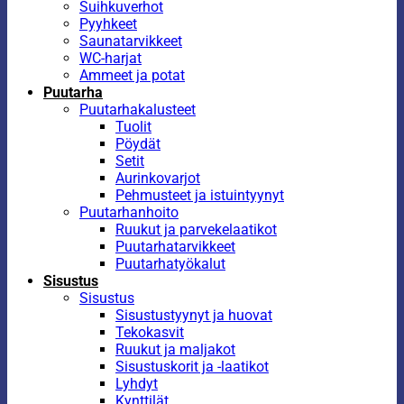
Suihkuverhot
Pyyhkeet
Saunatarvikkeet
WC-harjat
Ammeet ja potat
Puutarha
Puutarhakalusteet
Tuolit
Pöydät
Setit
Aurinkovarjot
Pehmusteet ja istuintyynyt
Puutarhanhoito
Ruukut ja parvekelaatikot
Puutarhatarvikkeet
Puutarhatyökalut
Sisustus
Sisustus
Sisustustyynyt ja huovat
Tekokasvit
Ruukut ja maljakot
Sisustuskorit ja -laatikot
Lyhdyt
Kynttilät