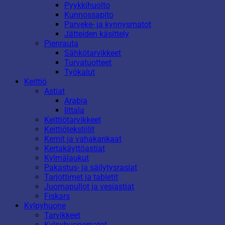
Pyykkihuolto
Kunnossapito
Parveke- ja kynnysmatot
Jätteiden käsittely
Pienrauta
Sähkötarvikkeet
Turvatuotteet
Työkalut
Keittiö
Astiat
Arabia
Iittala
Keittiötarvikkeet
Keittiötekstiilit
Kernit ja vahakankaat
Kertakäyttöastiat
Kylmälaukut
Pakastus- ja säilytysrasiat
Tarjottimet ja tabletit
Juomapullot ja vesiastiat
Fiskars
Kylpyhuone
Tarvikkeet
Kylpyhuonematot