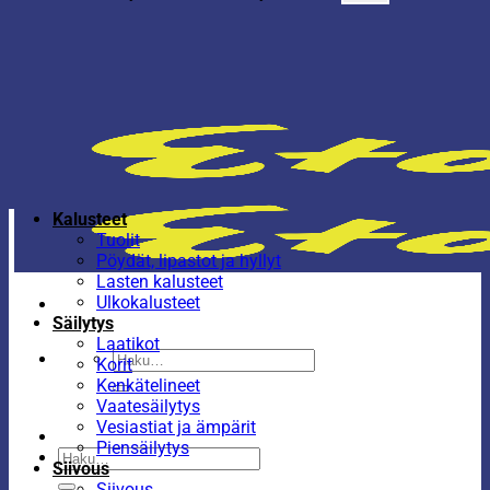
Kalusteet
Tuolit
Pöydät, lipastot ja hyllyt
Lasten kalusteet
Ulkokalusteet
Säilytys
Laatikot
Etsi:
Korit
Kenkätelineet
Vaatesäilytys
Vesiastiat ja ämpärit
Piensäilytys
Etsi:
Siivous
Siivous