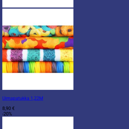
Uimapatukka 1,22M
8,90
€
-20%