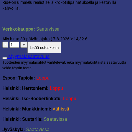
Ride-on uimalelu realistisella krokotiilipainatuksella ja kestävillä
oli:
on:
kahvoilla.
17,90 €.
14,32 €.
Verkkokauppa:
Saatavissa
Alin hinta 30-päivän ajalta (
7.8.2026
):
14,32
€
Matelija
Lisää ostoskoriin
ride-
on
Myymäläsaatavuus
määrä
Tuotteiden myymäläsaldot vaihtelevat, eikä myymäläkohtaista saatavuutta
voida täysin taata.
Espoo: Tapiola:
Loppu
Helsinki: Herttoniemi:
Loppu
Helsinki: Iso-Roobertinkatu:
Loppu
Helsinki: Munkkiniemi:
Vähissä
Helsinki: Suutarila:
Saatavissa
Jyväskyla:
Saatavissa