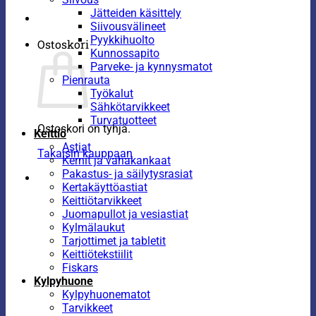
Jätteiden käsittely
Siivousvälineet
Pyykkihuolto
Ostoskori
Kunnossapito
Parveke- ja kynnysmatot
Pienrauta
Työkalut
Sähkötarvikkeet
Turvatuotteet
Ostoskori on tyhjä.
Keittiö
Astiat
Takaisin kauppaan
Kernit ja vahakankaat
Pakastus- ja säilytysrasiat
Kertakäyttöastiat
Keittiötarvikkeet
Juomapullot ja vesiastiat
Kylmälaukut
Tarjottimet ja tabletit
Keittiötekstiilit
Fiskars
Kylpyhuone
Kylpyhuonematot
Tarvikkeet