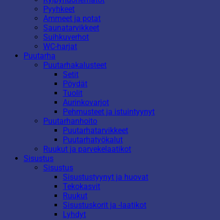
Pyyhkeet
Ammeet ja potat
Saunatarvikkeet
Suihkuverhot
WC-harjat
Puutarha
Puutarhakalusteet
Setit
Pöydät
Tuolit
Aurinkovarjot
Pehmusteet ja istuintyynyt
Puutarhanhoito
Puutarhatarvikkeet
Puutarhatyökalut
Ruukut ja parvekelaatikot
Sisustus
Sisustus
Sisustustyynyt ja huovat
Tekokasvit
Ruukut
Sisustuskorit ja -laatikot
Lyhdyt