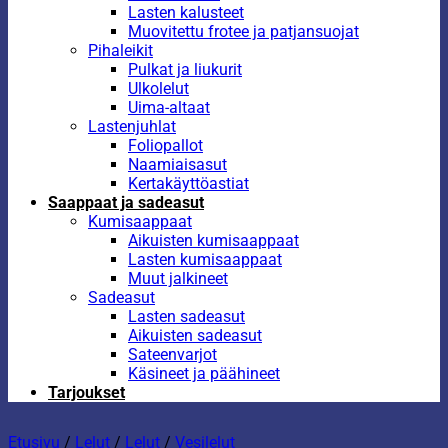
Lasten kalusteet
Muovitettu frotee ja patjansuojat
Pihaleikit
Pulkat ja liukurit
Ulkolelut
Uima-altaat
Lastenjuhlat
Foliopallot
Naamiaisasut
Kertakäyttöastiat
Saappaat ja sadeasut
Kumisaappaat
Aikuisten kumisaappaat
Lasten kumisaappaat
Muut jalkineet
Sadeasut
Lasten sadeasut
Aikuisten sadeasut
Sateenvarjot
Käsineet ja päähineet
Tarjoukset
Etusivu
/
Lelut
/
Lelut
/
Vesilelut