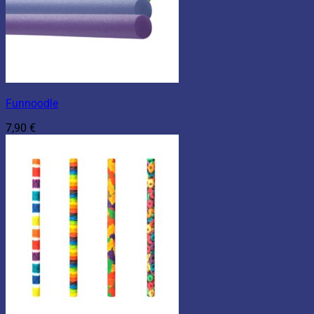
Funnoodle
7,90
€