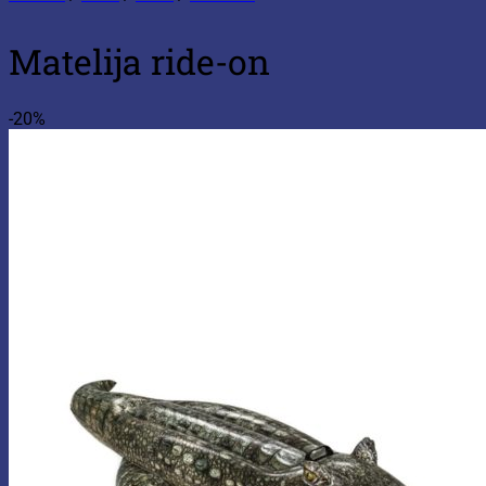
Matelija ride-on
-20%