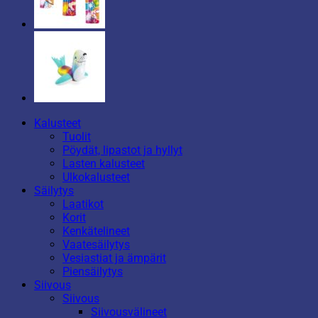
Kalusteet
Tuolit
Pöydät, lipastot ja hyllyt
Lasten kalusteet
Ulkokalusteet
Säilytys
Laatikot
Korit
Kenkätelineet
Vaatesäilytys
Vesiastiat ja ämpärit
Piensäilytys
Siivous
Siivous
Siivousvälineet