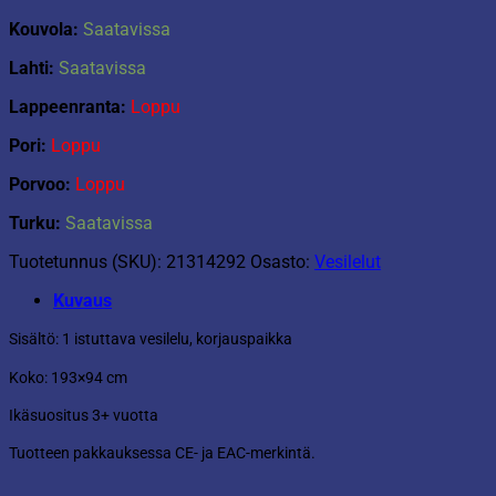
Kouvola:
Saatavissa
Lahti:
Saatavissa
Lappeenranta:
Loppu
Pori:
Loppu
Porvoo:
Loppu
Turku:
Saatavissa
Tuotetunnus (SKU):
21314292
Osasto:
Vesilelut
Kuvaus
Sisältö: 1 istuttava vesilelu, korjauspaikka
Koko: 193×94 cm
Ikäsuositus 3+ vuotta
Tuotteen pakkauksessa CE- ja EAC-merkintä.