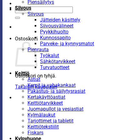
Piensäilytys
Siivous
Etsi:
Siivous
Jätteiden käsittely
Siivousvälineet
Pyykkihuolto
Kunnossapito
Ostoskori
Parveke- ja kynnysmatot
Pienrauta
Työkalut
Sähkötarvikkeet
Turvatuotteet
Keittiö
Ostoskori on tyhjä.
Astiat
Kernit ja vahakankaat
Takaisin kauppaan
Pakastus- ja säilytysrasiat
Kertakäyttöastiat
Keittiötarvikkeet
Juomapullot ja vesiastiat
Kylmälaukut
Tarjottimet ja tabletit
Keittiötekstiilit
Fiskars
Kylpyhuone