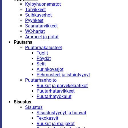
Kylpyhuonematot
Tarvikkeet
Suihkuverhot
Pyyhkeet
Saunatarvikkeet
WC-harjat
Ammeet ja potat
Puutarha
Puutarhakalusteet
Tuolit
Pöydät
Setit
Aurinkovarjot
Pehmusteet ja istuintyynyt
Puutarhanhoito
Ruukut ja parvekelaatikot
Puutarhatarvikkeet
Puutarhatyökalut
Sisustus
Sisustus
Sisustustyynyt ja huovat
Tekokasvit
Ruukut ja maljakot