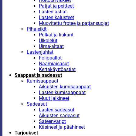
Hoitotarvikkeet
Patjat ja peitteet
Lasten astiat
Lasten kalusteet
Muovitettu frotee ja patjansuojat
Pihaleikit
Pulkat ja liukurit
Ulkolelut
Uima-altaat
Lastenjuhlat
Foliopallot
Naamiaisasut
Kertakäyttöastiat
Saappaat ja sadeasut
Kumisaappaat
Aikuisten kumisaappaat
Lasten kumisaappaat
Muut jalkineet
Sadeasut
Lasten sadeasut
Aikuisten sadeasut
Sateenvarjot
Käsineet ja päähineet
Tarjoukset