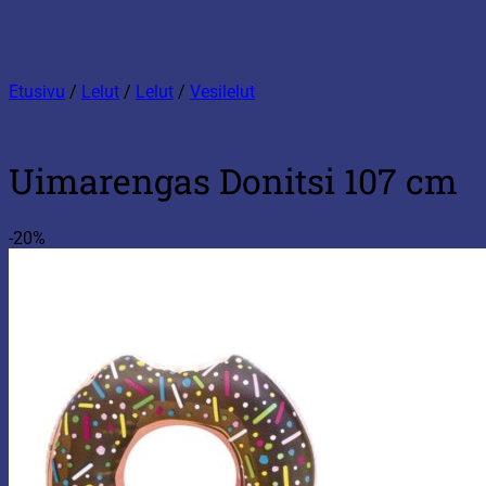
Etusivu
/
Lelut
/
Lelut
/
Vesilelut
Uimarengas Donitsi 107 cm
-20%