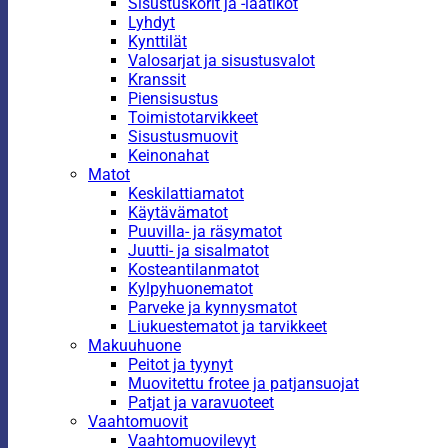
Sisustuskorit ja -laatikot
Lyhdyt
Kynttilät
Valosarjat ja sisustusvalot
Kranssit
Piensisustus
Toimistotarvikkeet
Sisustusmuovit
Keinonahat
Matot
Keskilattiamatot
Käytävämatot
Puuvilla- ja räsymatot
Juutti- ja sisalmatot
Kosteantilanmatot
Kylpyhuonematot
Parveke ja kynnysmatot
Liukuestematot ja tarvikkeet
Makuuhuone
Peitot ja tyynyt
Muovitettu frotee ja patjansuojat
Patjat ja varavuoteet
Vaahtomuovit
Vaahtomuovilevyt