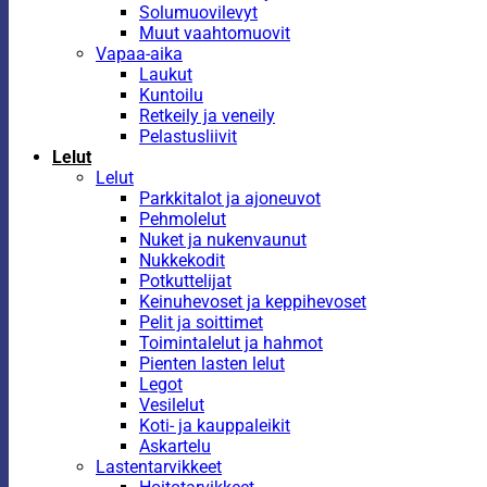
Solumuovilevyt
Muut vaahtomuovit
Vapaa-aika
Laukut
Kuntoilu
Retkeily ja veneily
Pelastusliivit
Lelut
Lelut
Parkkitalot ja ajoneuvot
Pehmolelut
Nuket ja nukenvaunut
Nukkekodit
Potkuttelijat
Keinuhevoset ja keppihevoset
Pelit ja soittimet
Toimintalelut ja hahmot
Pienten lasten lelut
Legot
Vesilelut
Koti- ja kauppaleikit
Askartelu
Lastentarvikkeet