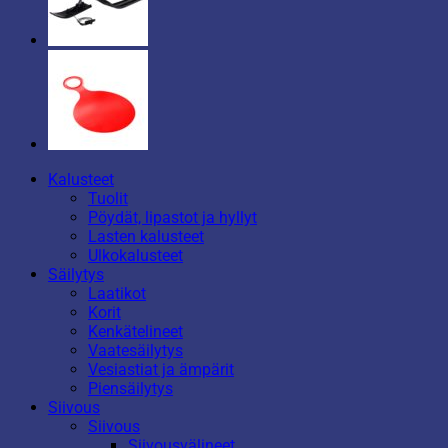
Kalusteet
Tuolit
Pöydät, lipastot ja hyllyt
Lasten kalusteet
Ulkokalusteet
Säilytys
Laatikot
Korit
Kenkätelineet
Vaatesäilytys
Vesiastiat ja ämpärit
Piensäilytys
Siivous
Siivous
Siivousvälineet