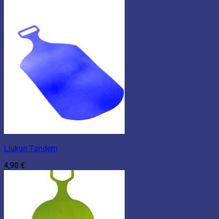
Liukuri Tandem
4,90
€