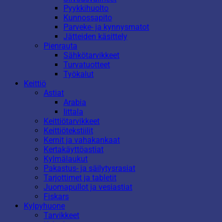
Pyykkihuolto
Kunnossapito
Parveke- ja kynnysmatot
Jätteiden käsittely
Pienrauta
Sähkötarvikkeet
Turvatuotteet
Työkalut
Keittiö
Astiat
Arabia
Iittala
Keittiötarvikkeet
Keittiötekstiilit
Kernit ja vahakankaat
Kertakäyttöastiat
Kylmälaukut
Pakastus- ja säilytysrasiat
Tarjottimet ja tabletit
Juomapullot ja vesiastiat
Fiskars
Kylpyhuone
Tarvikkeet