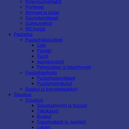
Kylpyhuonematot
Pyyhkeet
Ammeet ja potat
Saunatarvikkeet
Suihkuverhot
WC-harjat
Puutarha
Puutarhakalusteet
Setit
Pöydät
Tuolit
Aurinkovarjot
Pehmusteet ja istuintyynyt
Puutarhanhoito
Puutarhatarvikkeet
Puutarhatyökalut
Ruukut ja parvekelaatikot
Sisustus
Sisustus
Sisustustyynyt ja huovat
Tekokasvit
Ruukut
Sisustuskorit ja -laatikot
Lyhdyt