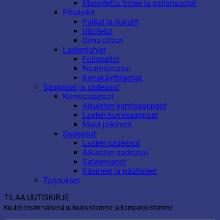
Muovitettu frotee ja patjansuojat
Pihaleikit
Pulkat ja liukurit
Ulkolelut
Uima-altaat
Lastenjuhlat
Foliopallot
Naamiaisasut
Kertakäyttöastiat
Saappaat ja sadeasut
Kumisaappaat
Aikuisten kumisaappaat
Lasten kumisaappaat
Muut jalkineet
Sadeasut
Lasten sadeasut
Aikuisten sadeasut
Sateenvarjot
Käsineet ja päähineet
Tarjoukset
TILAA UUTISKIRJE
Kuulet ensimmäisenä uutuuksistamme ja kampanjoistamme