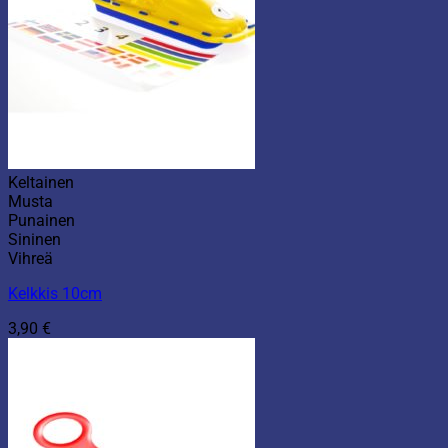
Keltainen
Musta
Punainen
Sininen
Vihreä
Kelkkis 10cm
3,90
€