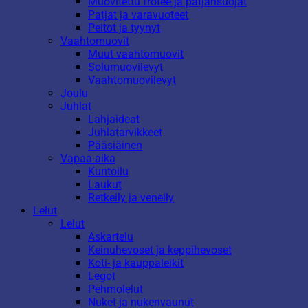
Muovitettu frotee ja patjansuojat
Patjat ja varavuoteet
Peitot ja tyynyt
Vaahtomuovit
Muut vaahtomuovit
Solumuovilevyt
Vaahtomuovilevyt
Joulu
Juhlat
Lahjaideat
Juhlatarvikkeet
Pääsiäinen
Vapaa-aika
Kuntoilu
Laukut
Retkeily ja veneily
Lelut
Lelut
Askartelu
Keinuhevoset ja keppihevoset
Koti- ja kauppaleikit
Legot
Pehmolelut
Nuket ja nukenvaunut