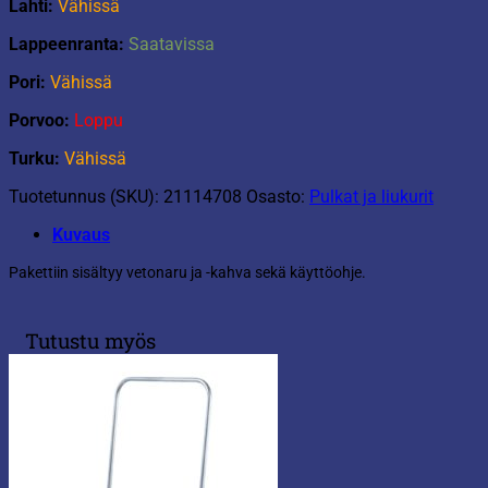
Lahti:
Vähissä
Lappeenranta:
Saatavissa
Pori:
Vähissä
Porvoo:
Loppu
Turku:
Vähissä
Tuotetunnus (SKU):
21114708
Osasto:
Pulkat ja liukurit
Kuvaus
Pakettiin sisältyy vetonaru ja -kahva sekä käyttöohje.
Tutustu myös