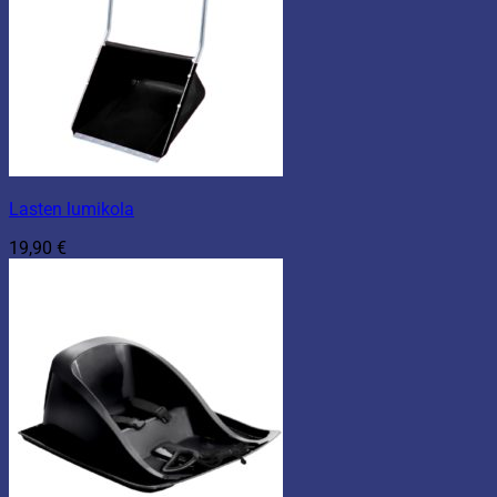
Lasten lumikola
19,90
€