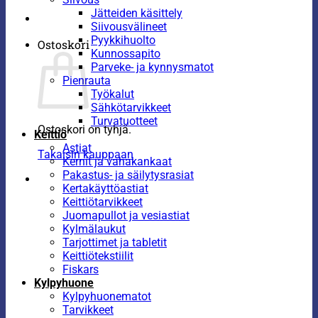
Jätteiden käsittely
Siivousvälineet
Pyykkihuolto
Ostoskori
Kunnossapito
Parveke- ja kynnysmatot
Pienrauta
Työkalut
Sähkötarvikkeet
Turvatuotteet
Ostoskori on tyhjä.
Keittiö
Astiat
Takaisin kauppaan
Kernit ja vahakankaat
Pakastus- ja säilytysrasiat
Kertakäyttöastiat
Keittiötarvikkeet
Juomapullot ja vesiastiat
Kylmälaukut
Tarjottimet ja tabletit
Keittiötekstiilit
Fiskars
Kylpyhuone
Kylpyhuonematot
Tarvikkeet