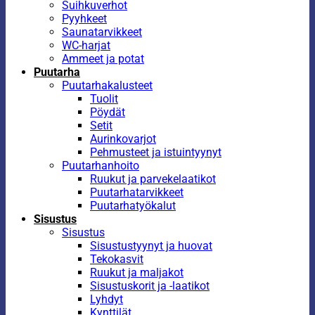
Suihkuverhot
Pyyhkeet
Saunatarvikkeet
WC-harjat
Ammeet ja potat
Puutarha
Puutarhakalusteet
Tuolit
Pöydät
Setit
Aurinkovarjot
Pehmusteet ja istuintyynyt
Puutarhanhoito
Ruukut ja parvekelaatikot
Puutarhatarvikkeet
Puutarhatyökalut
Sisustus
Sisustus
Sisustustyynyt ja huovat
Tekokasvit
Ruukut ja maljakot
Sisustuskorit ja -laatikot
Lyhdyt
Kynttilät