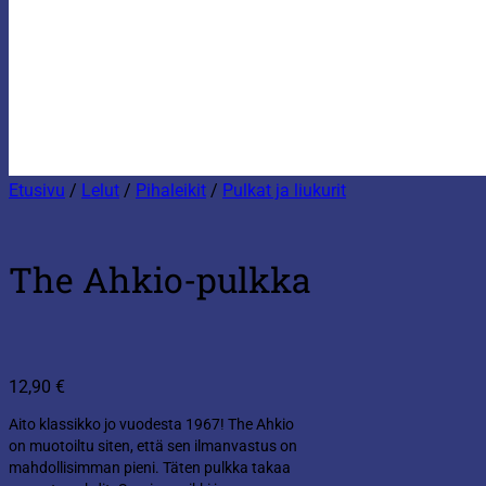
Etusivu
/
Lelut
/
Pihaleikit
/
Pulkat ja liukurit
The Ahkio-pulkka
12,90
€
Aito klassikko jo vuodesta 1967! The Ahkio
on muotoiltu siten, että sen ilmanvastus on
mahdollisimman pieni. Täten pulkka takaa