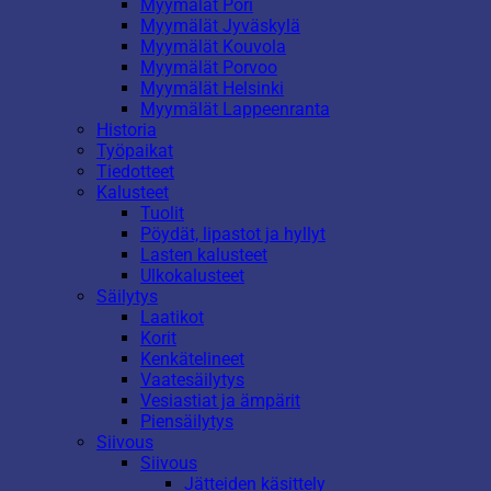
Myymälät Pori
Myymälät Jyväskylä
Myymälät Kouvola
Myymälät Porvoo
Myymälät Helsinki
Myymälät Lappeenranta
Historia
Työpaikat
Tiedotteet
Kalusteet
Tuolit
Pöydät, lipastot ja hyllyt
Lasten kalusteet
Ulkokalusteet
Säilytys
Laatikot
Korit
Kenkätelineet
Vaatesäilytys
Vesiastiat ja ämpärit
Piensäilytys
Siivous
Siivous
Jätteiden käsittely