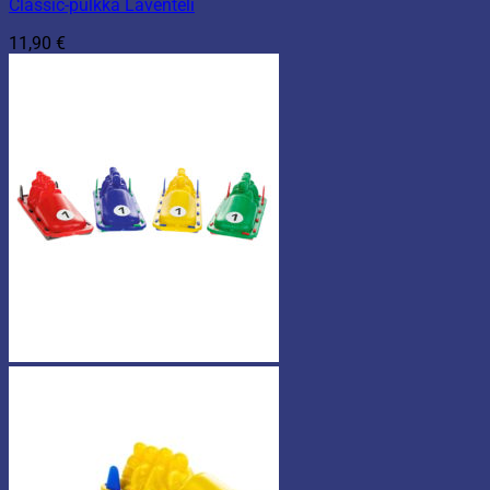
Classic-pulkka Laventeli
11,90
€