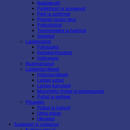
Nukkekodit
Parkkitalot ja ajoneuvot
Pelit ja soittimet
Pienten lasten lelut
Potkuttelijat
Toimintalelut ja hahmot
Vesilelut
Lastenjuhlat
Foliopallot
Kertakäyttöastiat
Halloween
Naamiaisasut
Lastentarvikkeet
Hoitotarvikkeet
Lasten astiat
Lasten kalusteet
Muovitettu frotee ja patjansuojat
Patjat ja peitteet
Pihaleikit
Pulkat ja liukurit
Uima-altaat
Ulkolelut
Saappaat ja sadeasut
Kumisaappaat