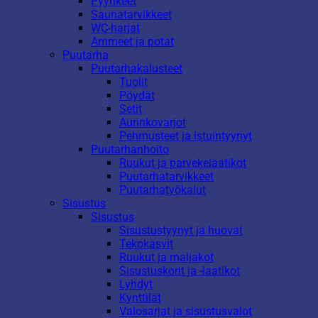
Pyyhkeet
Saunatarvikkeet
WC-harjat
Ammeet ja potat
Puutarha
Puutarhakalusteet
Tuolit
Pöydät
Setit
Aurinkovarjot
Pehmusteet ja istuintyynyt
Puutarhanhoito
Ruukut ja parvekelaatikot
Puutarhatarvikkeet
Puutarhatyökalut
Sisustus
Sisustus
Sisustustyynyt ja huovat
Tekokasvit
Ruukut ja maljakot
Sisustuskorit ja -laatikot
Lyhdyt
Kynttilät
Valosarjat ja sisustusvalot