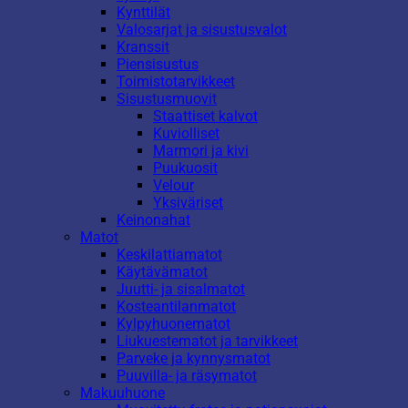
Kynttilät
Valosarjat ja sisustusvalot
Kranssit
Piensisustus
Toimistotarvikkeet
Sisustusmuovit
Staattiset kalvot
Kuviolliset
Marmori ja kivi
Puukuosit
Velour
Yksiväriset
Keinonahat
Matot
Keskilattiamatot
Käytävämatot
Juutti- ja sisalmatot
Kosteantilanmatot
Kylpyhuonematot
Liukuestematot ja tarvikkeet
Parveke ja kynnysmatot
Puuvilla- ja räsymatot
Makuuhuone