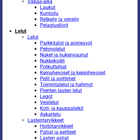
Vapaa-aika
Laukut
Kuntoilu
Retkeily ja veneily
Pelastusliivit
Lelut
Lelut
Parkkitalot ja ajoneuvot
Pehmolelut
Nuket ja nukenvaunut
Nukkekodit
Potkuttelijat
Keinuhevoset ja keppihevoset
Pelit ja soittimet
Toimintalelut ja hahmot
Pienten lasten lelut
Legot
Vesilelut
Koti- ja kauppaleikit
Askartelu
Lastentarvikkeet
Hoitotarvikkeet
Patjat ja peitteet
Lasten astiat