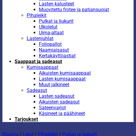
Lasten kalusteet
Muovitettu frotee ja patjansuojat
Pihaleikit
Pulkat ja liukurit
Ulkolelut
Uima-altaat
Lastenjuhlat
Foliopallot
Naamiaisasut
Kertakäyttöastiat
Saappaat ja sadeasut
Kumisaappaat
Aikuisten kumisaappaat
Lasten kumisaappaat
Muut jalkineet
Sadeasut
Lasten sadeasut
Aikuisten sadeasut
Sateenvarjot
Käsineet ja päähineet
Tarjoukset
Etusivu
/
Lelut
/
Pihaleikit
/
Pulkat ja liukurit