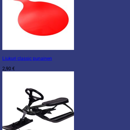
Liukuri classic punainen
2,90
€