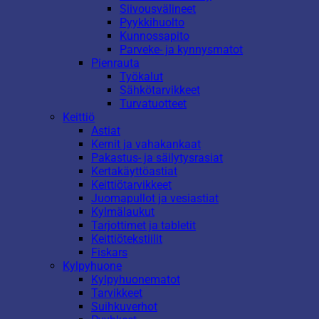
Siivousvälineet
Pyykkihuolto
Kunnossapito
Parveke- ja kynnysmatot
Pienrauta
Työkalut
Sähkötarvikkeet
Turvatuotteet
Keittiö
Astiat
Kernit ja vahakankaat
Pakastus- ja säilytysrasiat
Kertakäyttöastiat
Keittiötarvikkeet
Juomapullot ja vesiastiat
Kylmälaukut
Tarjottimet ja tabletit
Keittiötekstiilit
Fiskars
Kylpyhuone
Kylpyhuonematot
Tarvikkeet
Suihkuverhot