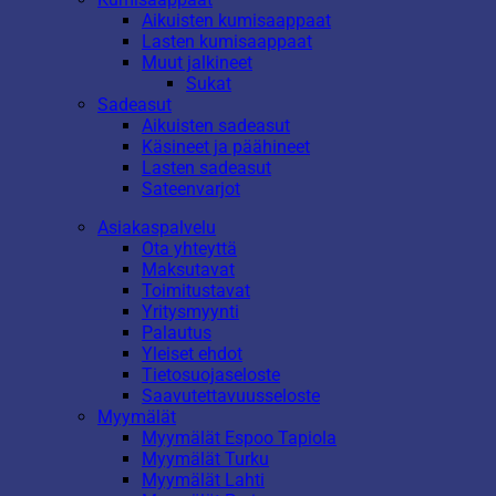
Aikuisten kumisaappaat
Lasten kumisaappaat
Muut jalkineet
Sukat
Sadeasut
Aikuisten sadeasut
Käsineet ja päähineet
Lasten sadeasut
Sateenvarjot
Asiakaspalvelu
Ota yhteyttä
Maksutavat
Toimitustavat
Yritysmyynti
Palautus
Yleiset ehdot
Tietosuojaseloste
Saavutettavuusseloste
Myymälät
Myymälät Espoo Tapiola
Myymälät Turku
Myymälät Lahti