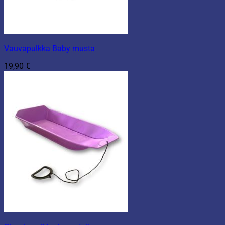
Vauvapulkka Baby musta
19,90
€