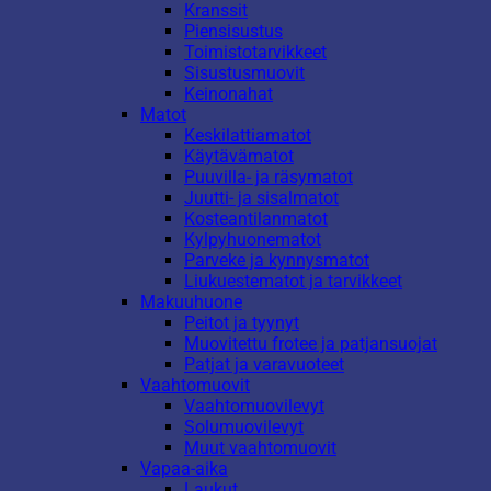
Kranssit
Piensisustus
Toimistotarvikkeet
Sisustusmuovit
Keinonahat
Matot
Keskilattiamatot
Käytävämatot
Puuvilla- ja räsymatot
Juutti- ja sisalmatot
Kosteantilanmatot
Kylpyhuonematot
Parveke ja kynnysmatot
Liukuestematot ja tarvikkeet
Makuuhuone
Peitot ja tyynyt
Muovitettu frotee ja patjansuojat
Patjat ja varavuoteet
Vaahtomuovit
Vaahtomuovilevyt
Solumuovilevyt
Muut vaahtomuovit
Vapaa-aika
Laukut