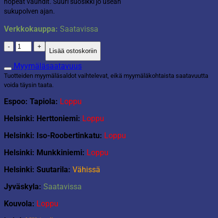
nopeat vauhdit. Suuri suosikki jo usean
sukupolven ajan.
Verkkokauppa:
Saatavissa
The
Lisää ostoskoriin
Ahkio-
pulkka
Myymäläsaatavuus
määrä
Tuotteiden myymäläsaldot vaihtelevat, eikä myymäläkohtaista saatavuutta
voida täysin taata.
Espoo: Tapiola:
Loppu
Helsinki: Herttoniemi:
Loppu
Helsinki: Iso-Roobertinkatu:
Loppu
Helsinki: Munkkiniemi:
Loppu
Helsinki: Suutarila:
Vähissä
Jyväskyla:
Saatavissa
Kouvola:
Loppu