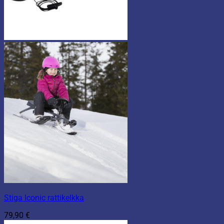
Stiga Iconic rattikelkka
79,90
€