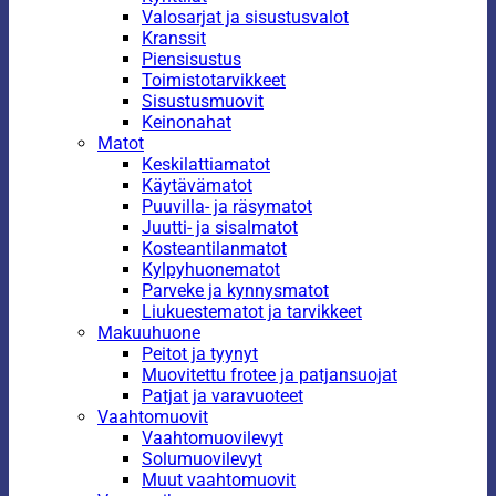
Valosarjat ja sisustusvalot
Kranssit
Piensisustus
Toimistotarvikkeet
Sisustusmuovit
Keinonahat
Matot
Keskilattiamatot
Käytävämatot
Puuvilla- ja räsymatot
Juutti- ja sisalmatot
Kosteantilanmatot
Kylpyhuonematot
Parveke ja kynnysmatot
Liukuestematot ja tarvikkeet
Makuuhuone
Peitot ja tyynyt
Muovitettu frotee ja patjansuojat
Patjat ja varavuoteet
Vaahtomuovit
Vaahtomuovilevyt
Solumuovilevyt
Muut vaahtomuovit