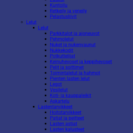
Kuntoilu
Retkeily ja veneily
Pelastusliivit
Lelut
Lelut
Parkkitalot ja ajoneuvot
Pehmolelut
Nuket ja nukenvaunut
Nukkekodit
Potkuttelijat
Keinuhevoset ja keppihevoset
Pelit ja soittimet
Toimintalelut ja hahmot
Pienten lasten lelut
Legot
Vesilelut
Koti- ja kauppaleikit
Askartelu
Lastentarvikkeet
Hoitotarvikkeet
Patjat ja peitteet
Lasten astiat
Lasten kalusteet