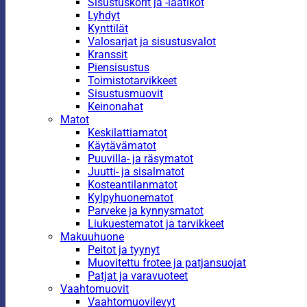
Sisustuskorit ja -laatikot
Lyhdyt
Kynttilät
Valosarjat ja sisustusvalot
Kranssit
Piensisustus
Toimistotarvikkeet
Sisustusmuovit
Keinonahat
Matot
Keskilattiamatot
Käytävämatot
Puuvilla- ja räsymatot
Juutti- ja sisalmatot
Kosteantilanmatot
Kylpyhuonematot
Parveke ja kynnysmatot
Liukuestematot ja tarvikkeet
Makuuhuone
Peitot ja tyynyt
Muovitettu frotee ja patjansuojat
Patjat ja varavuoteet
Vaahtomuovit
Vaahtomuovilevyt