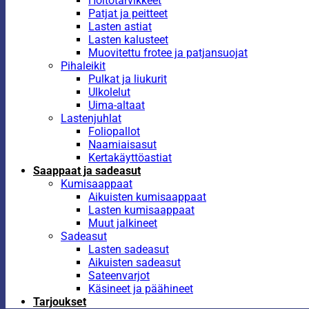
Hoitotarvikkeet
Patjat ja peitteet
Lasten astiat
Lasten kalusteet
Muovitettu frotee ja patjansuojat
Pihaleikit
Pulkat ja liukurit
Ulkolelut
Uima-altaat
Lastenjuhlat
Foliopallot
Naamiaisasut
Kertakäyttöastiat
Saappaat ja sadeasut
Kumisaappaat
Aikuisten kumisaappaat
Lasten kumisaappaat
Muut jalkineet
Sadeasut
Lasten sadeasut
Aikuisten sadeasut
Sateenvarjot
Käsineet ja päähineet
Tarjoukset