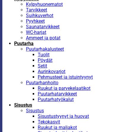
Kylpyhuonematot
Tarvikkeet
Suihkuverhot
Pyyhkeet
Saunatarvikkeet
WC-harjat
Ammeet ja potat
Puutarha
Puutarhakalusteet
Tuolit
Pöydät
Setit
Aurinkovarjot
Pehmusteet ja istuintyynyt
Puutarhanhoito
Ruukut ja parvekelaatikot
Puutarhatarvikkeet
Puutarhatyökalut
Sisustus
Sisustus
Sisustustyynyt ja huovat
Tekokasvit
Ruukut ja maljakot