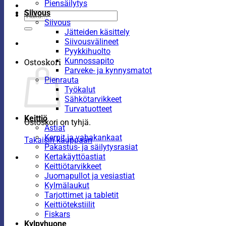
Piensäilytys
Siivous
Etsi:
Siivous
Jätteiden käsittely
Siivousvälineet
Pyykkihuolto
Kunnossapito
Ostoskori
Parveke- ja kynnysmatot
Pienrauta
Työkalut
Sähkötarvikkeet
Turvatuotteet
Keittiö
Ostoskori on tyhjä.
Astiat
Kernit ja vahakankaat
Takaisin kauppaan
Pakastus- ja säilytysrasiat
Kertakäyttöastiat
Keittiötarvikkeet
Juomapullot ja vesiastiat
Kylmälaukut
Tarjottimet ja tabletit
Keittiötekstiilit
Fiskars
Kylpyhuone