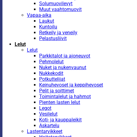
Solumuovilevyt
Muut vaahtomuovit
Vapaa-aika
Laukut
Kuntoilu
Retkeily ja veneily
Pelastusliivit
Lelut
Lelut
Parkkitalot ja ajoneuvot
Pehmolelut
Nuket ja nukenvaunut
Nukkekodit
Potkuttelijat
Keinuhevoset ja keppihevoset
Pelit ja soittimet
Toimintalelut ja hahmot
Pienten lasten lelut
Legot
Vesilelut
Koti- ja kauppaleikit
Askartelu
Lastentarvikkeet