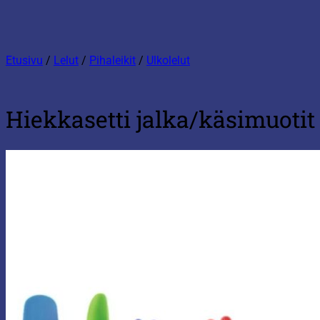
Etusivu
/
Lelut
/
Pihaleikit
/
Ulkolelut
Hiekkasetti jalka/käsimuotit