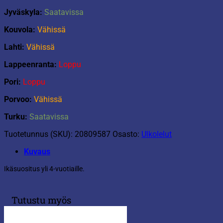
Jyväskyla:
Saatavissa
Kouvola:
Vähissä
Lahti:
Vähissä
Lappeenranta:
Loppu
Pori:
Loppu
Porvoo:
Vähissä
Turku:
Saatavissa
Tuotetunnus (SKU):
20809587
Osasto:
Ulkolelut
Kuvaus
Ikäsuositus yli 4-vuotiaille.
Tutustu myös