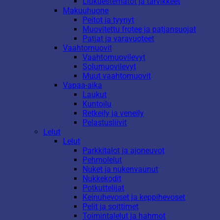
Liukuestematot ja tarvikkeet
Makuuhuone
Peitot ja tyynyt
Muovitettu frotee ja patjansuojat
Patjat ja varavuoteet
Vaahtomuovit
Vaahtomuovilevyt
Solumuovilevyt
Muut vaahtomuovit
Vapaa-aika
Laukut
Kuntoilu
Retkeily ja veneily
Pelastusliivit
Lelut
Lelut
Parkkitalot ja ajoneuvot
Pehmolelut
Nuket ja nukenvaunut
Nukkekodit
Potkuttelijat
Keinuhevoset ja keppihevoset
Pelit ja soittimet
Toimintalelut ja hahmot