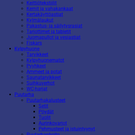
Keittiötekstiilit
Kernit ja vahakankaat
Kertakäyttöastiat
Kylmälaukut
Pakastus- ja säilytysrasiat
Tarjottimet ja tabletit
Juomapullot ja vesiastiat
Fiskars
Kylpyhuone
Tarvikkeet
Kylpyhuonematot
Pyyhkeet
Ammeet ja potat
Saunatarvikkeet
Suihkuverhot
WC-harjat
Puutarha
Puutarhakalusteet
Setit
Pöydät
Tuolit
Aurinkovarjot
Pehmusteet ja istuintyynyt
Puutarhanhoito