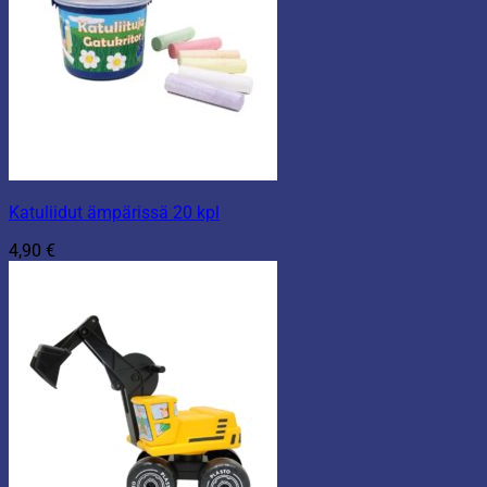
Katuliidut ämpärissä 20 kpl
4,90
€