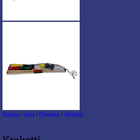
Etusivu
/
Lelut
/
Pihaleikit
/
Ulkolelut
Kroketti