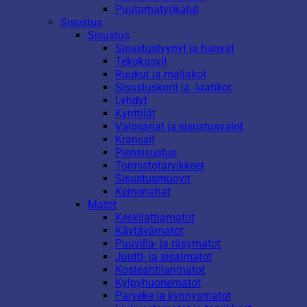
Puutarhatyökalut
Sisustus
Sisustus
Sisustustyynyt ja huovat
Tekokasvit
Ruukut ja maljakot
Sisustuskorit ja -laatikot
Lyhdyt
Kynttilät
Valosarjat ja sisustusvalot
Kranssit
Piensisustus
Toimistotarvikkeet
Sisustusmuovit
Keinonahat
Matot
Keskilattiamatot
Käytävämatot
Puuvilla- ja räsymatot
Juutti- ja sisalmatot
Kosteantilanmatot
Kylpyhuonematot
Parveke ja kynnysmatot