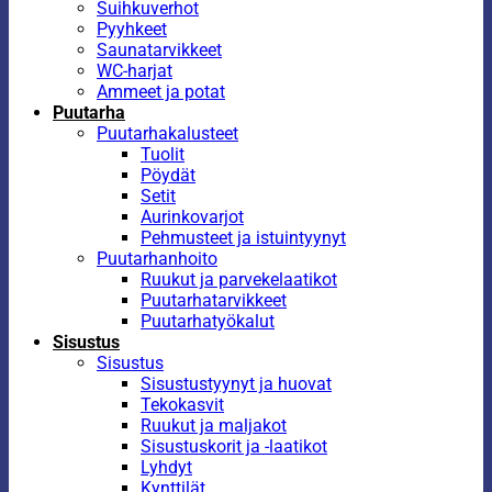
Suihkuverhot
Pyyhkeet
Saunatarvikkeet
WC-harjat
Ammeet ja potat
Puutarha
Puutarhakalusteet
Tuolit
Pöydät
Setit
Aurinkovarjot
Pehmusteet ja istuintyynyt
Puutarhanhoito
Ruukut ja parvekelaatikot
Puutarhatarvikkeet
Puutarhatyökalut
Sisustus
Sisustus
Sisustustyynyt ja huovat
Tekokasvit
Ruukut ja maljakot
Sisustuskorit ja -laatikot
Lyhdyt
Kynttilät