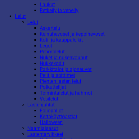
Laukut
Retkeily ja veneily
Lelut
Lelut
Askartelu
Keinuhevoset ja keppihevoset
Koti- ja kauppaleikit
Legot
Pehmolelut
Nuket ja nukenvaunut
Nukkekodit
Parkkitalot ja ajoneuvot
Pelit ja soittimet
Pienten lasten lelut
Potkuttelijat
Toimintalelut ja hahmot
Vesilelut
Lastenjuhlat
Foliopallot
Kertakäyttöastiat
Halloween
Naamiaisasut
Lastentarvikkeet