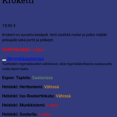
19,90
€
Kroketti on suosittu kesäpeli. Setti sisältää mailat ja pallot neljälle
pelaajalle sekä portit ja pelikepit.
Verkkokauppa:
Loppu
Myymäläsaatavuus
Tuotteiden myymäläsaldot vaihtelevat, eikä myymäläkohtaista saatavuutta
voida täysin taata.
Espoo: Tapiola:
Saatavissa
Helsinki: Herttoniemi:
Vähissä
Helsinki: Iso-Roobertinkatu:
Vähissä
Helsinki: Munkkiniemi:
Loppu
Helsinki: Suutarila:
Loppu