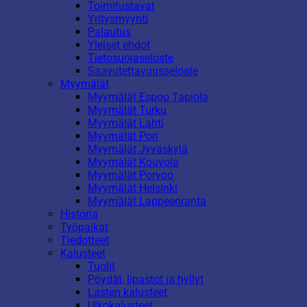
Toimitustavat
Yritysmyynti
Palautus
Yleiset ehdot
Tietosuojaseloste
Saavutettavuusseloste
Myymälät
Myymälät Espoo Tapiola
Myymälät Turku
Myymälät Lahti
Myymälät Pori
Myymälät Jyväskylä
Myymälät Kouvola
Myymälät Porvoo
Myymälät Helsinki
Myymälät Lappeenranta
Historia
Työpaikat
Tiedotteet
Kalusteet
Tuolit
Pöydät, lipastot ja hyllyt
Lasten kalusteet
Ulkokalusteet