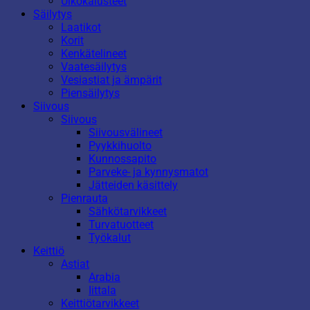
Ulkokalusteet
Säilytys
Laatikot
Korit
Kenkätelineet
Vaatesäilytys
Vesiastiat ja ämpärit
Piensäilytys
Siivous
Siivous
Siivousvälineet
Pyykkihuolto
Kunnossapito
Parveke- ja kynnysmatot
Jätteiden käsittely
Pienrauta
Sähkötarvikkeet
Turvatuotteet
Työkalut
Keittiö
Astiat
Arabia
Iittala
Keittiötarvikkeet