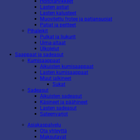
Hoitotarvikkeet
Lasten astiat
Lasten kalusteet
Muovitettu frotee ja patjansuojat
Patjat ja peitteet
Pihaleikit
Pulkat ja liukurit
Uima-altaat
Ulkolelut
Saappaat ja sadeasut
Kumisaappaat
Aikuisten kumisaappaat
Lasten kumisaappaat
Muut jalkineet
Sukat
Sadeasut
Aikuisten sadeasut
Käsineet ja päähineet
Lasten sadeasut
Sateenvarjot
Asiakaspalvelu
Ota yhteyttä
Maksutavat