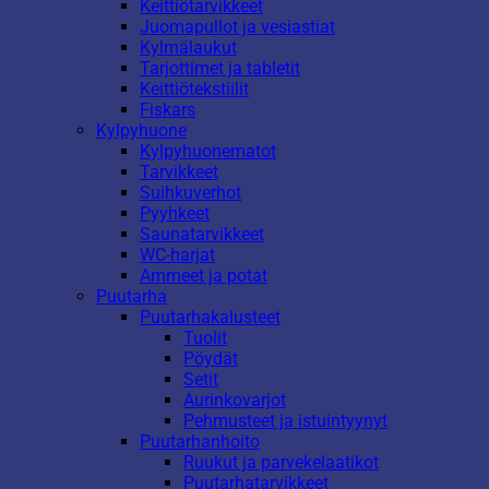
Keittiötarvikkeet
Juomapullot ja vesiastiat
Kylmälaukut
Tarjottimet ja tabletit
Keittiötekstiilit
Fiskars
Kylpyhuone
Kylpyhuonematot
Tarvikkeet
Suihkuverhot
Pyyhkeet
Saunatarvikkeet
WC-harjat
Ammeet ja potat
Puutarha
Puutarhakalusteet
Tuolit
Pöydät
Setit
Aurinkovarjot
Pehmusteet ja istuintyynyt
Puutarhanhoito
Ruukut ja parvekelaatikot
Puutarhatarvikkeet