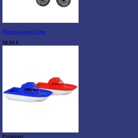
Plasto kaivuri Diggy
56,90
€
Punainen