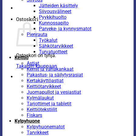
Jätteiden käsittely
Siivousvälineet
Pyykkihuolto
Ostoskori
Kunnossapito
Parveke- ja kynnysmatot
Pienrauta
Työkalut
Sähkötarvikkeet
Turvatuotteet
Ostoskori on tyhjä.
Keittiö
Astiat
Takaisin kauppaan
Kernit ja vahakankaat
Pakastus- ja säilytysrasiat
Kertakäyttöastiat
Keittiötarvikkeet
Juomapullot ja vesiastiat
Kylmälaukut
Tarjottimet ja tabletit
Keittiötekstiilit
Fiskars
Kylpyhuone
Kylpyhuonematot
Tarvikkeet