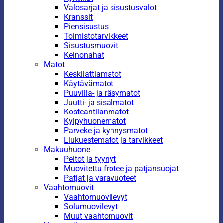
Valosarjat ja sisustusvalot
Kranssit
Piensisustus
Toimistotarvikkeet
Sisustusmuovit
Keinonahat
Matot
Keskilattiamatot
Käytävämatot
Puuvilla- ja räsymatot
Juutti- ja sisalmatot
Kosteantilanmatot
Kylpyhuonematot
Parveke ja kynnysmatot
Liukuestematot ja tarvikkeet
Makuuhuone
Peitot ja tyynyt
Muovitettu frotee ja patjansuojat
Patjat ja varavuoteet
Vaahtomuovit
Vaahtomuovilevyt
Solumuovilevyt
Muut vaahtomuovit