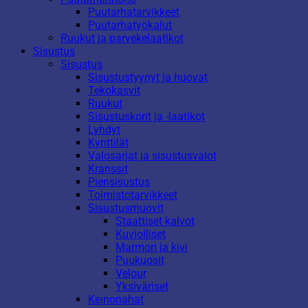
Puutarhatarvikkeet
Puutarhatyökalut
Ruukut ja parvekelaatikot
Sisustus
Sisustus
Sisustustyynyt ja huovat
Tekokasvit
Ruukut
Sisustuskorit ja -laatikot
Lyhdyt
Kynttilät
Valosarjat ja sisustusvalot
Kranssit
Piensisustus
Toimistotarvikkeet
Sisustusmuovit
Staattiset kalvot
Kuviolliset
Marmori ja kivi
Puukuosit
Velour
Yksiväriset
Keinonahat