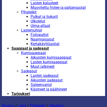
Lasten kalusteet
Muovitettu frotee ja patjansuojat
Pihaleikit
Pulkat ja liukurit
Ulkolelut
Uima-altaat
Lastenjuhlat
Foliopallot
Naamiaisasut
Kertakäyttöastiat
Saappaat ja sadeasut
Kumisaappaat
Aikuisten kumisaappaat
Lasten kumisaappaat
Muut jalkineet
Sadeasut
Lasten sadeasut
Aikuisten sadeasut
Sateenvarjot
Käsineet ja päähineet
Tarjoukset
Etusivu
/
Lelut
/
Pihaleikit
/
Ulkolelut