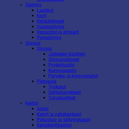
Säilytys
Laatikot
Korit
Kenkätelineet
Vaatesäilytys
Vesiastiat ja ämpärit
Piensäilytys
Siivous
Siivous
Jätteiden käsittely
Siivousvälineet
Pyykkihuolto
Kunnossapito
Parveke- ja kynnysmatot
Pienrauta
Työkalut
Sähkötarvikkeet
Turvatuotteet
Keittiö
Astiat
Kernit ja vahakankaat
Pakastus- ja säilytysrasiat
Kertakäyttöastiat