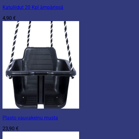
Katuliidut 20 Kpl ämpärissä
4,90
€
Plasto vauvakeinu musta
23,90
€