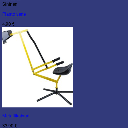
Sininen
Plasto vene
4,90
€
Metallikaivuri
33,90
€