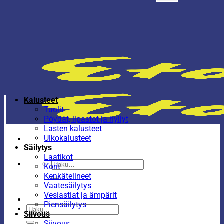
Kalusteet
Tuolit
Pöydät, lipastot ja hyllyt
Lasten kalusteet
Ulkokalusteet
Säilytys
Laatikot
Etsi:
Korit
Kenkätelineet
Vaatesäilytys
Vesiastiat ja ämpärit
Piensäilytys
Etsi:
Siivous
Siivous