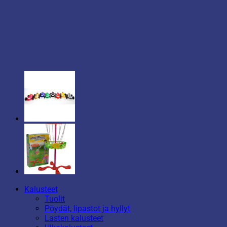
Kalusteet
Tuolit
Pöydät, lipastot ja hyllyt
Lasten kalusteet