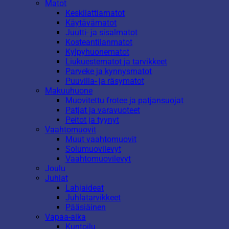
Matot
Keskilattiamatot
Käytävämatot
Juutti- ja sisalmatot
Kosteantilanmatot
Kylpyhuonematot
Liukuestematot ja tarvikkeet
Parveke ja kynnysmatot
Puuvilla- ja räsymatot
Makuuhuone
Muovitettu frotee ja patjansuojat
Patjat ja varavuoteet
Peitot ja tyynyt
Vaahtomuovit
Muut vaahtomuovit
Solumuovilevyt
Vaahtomuovilevyt
Joulu
Juhlat
Lahjaideat
Juhlatarvikkeet
Pääsiäinen
Vapaa-aika
Kuntoilu