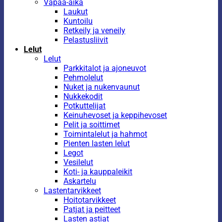
Vapaa-aika
Laukut
Kuntoilu
Retkeily ja veneily
Pelastusliivit
Lelut
Lelut
Parkkitalot ja ajoneuvot
Pehmolelut
Nuket ja nukenvaunut
Nukkekodit
Potkuttelijat
Keinuhevoset ja keppihevoset
Pelit ja soittimet
Toimintalelut ja hahmot
Pienten lasten lelut
Legot
Vesilelut
Koti- ja kauppaleikit
Askartelu
Lastentarvikkeet
Hoitotarvikkeet
Patjat ja peitteet
Lasten astiat