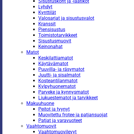
Sisustuskorit ja -laatikot
Lyhdyt
Kynttilät
Valosarjat ja sisustusvalot
Kranssit
Piensisustus
Toimistotarvikkeet
Sisustusmuovit
Keinonahat
Matot
Keskilattiamatot
Käytävämatot
Puuvilla- ja räsymatot
Juutti- ja sisalmatot
Kosteantilanmatot
Kylpyhuonematot
Parveke ja kynnysmatot
Liukuestematot ja tarvikkeet
Makuuhuone
Peitot ja tyynyt
Muovitettu frotee ja patjansuojat
Patjat ja varavuoteet
Vaahtomuovit
Vaahtomuovilevyt