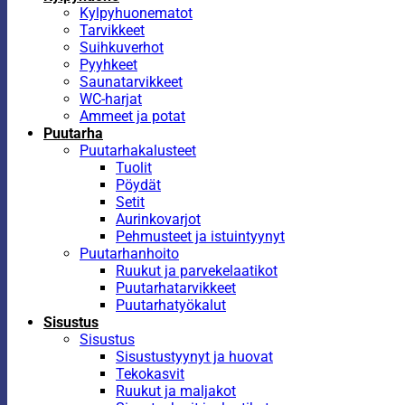
Kylpyhuonematot
Tarvikkeet
Suihkuverhot
Pyyhkeet
Saunatarvikkeet
WC-harjat
Ammeet ja potat
Puutarha
Puutarhakalusteet
Tuolit
Pöydät
Setit
Aurinkovarjot
Pehmusteet ja istuintyynyt
Puutarhanhoito
Ruukut ja parvekelaatikot
Puutarhatarvikkeet
Puutarhatyökalut
Sisustus
Sisustus
Sisustustyynyt ja huovat
Tekokasvit
Ruukut ja maljakot