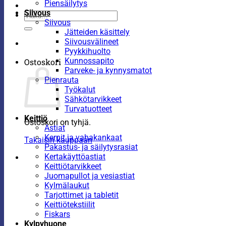
Piensäilytys
Siivous
Etsi:
Siivous
Jätteiden käsittely
Siivousvälineet
Pyykkihuolto
Kunnossapito
Ostoskori
Parveke- ja kynnysmatot
Pienrauta
Työkalut
Sähkötarvikkeet
Turvatuotteet
Keittiö
Ostoskori on tyhjä.
Astiat
Kernit ja vahakankaat
Takaisin kauppaan
Pakastus- ja säilytysrasiat
Kertakäyttöastiat
Keittiötarvikkeet
Juomapullot ja vesiastiat
Kylmälaukut
Tarjottimet ja tabletit
Keittiötekstiilit
Fiskars
Kylpyhuone