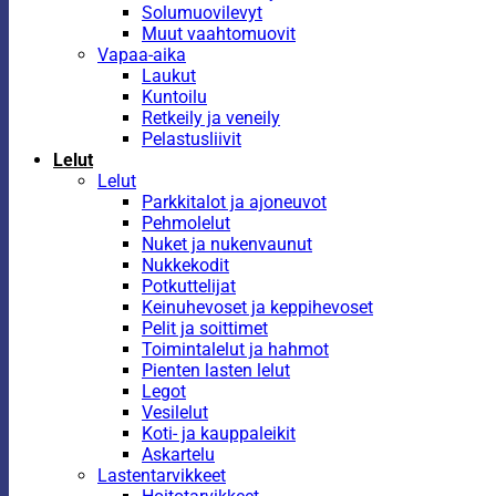
Solumuovilevyt
Muut vaahtomuovit
Vapaa-aika
Laukut
Kuntoilu
Retkeily ja veneily
Pelastusliivit
Lelut
Lelut
Parkkitalot ja ajoneuvot
Pehmolelut
Nuket ja nukenvaunut
Nukkekodit
Potkuttelijat
Keinuhevoset ja keppihevoset
Pelit ja soittimet
Toimintalelut ja hahmot
Pienten lasten lelut
Legot
Vesilelut
Koti- ja kauppaleikit
Askartelu
Lastentarvikkeet