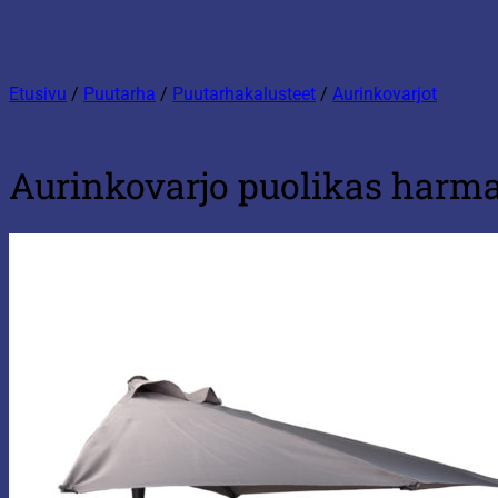
Etusivu
/
Puutarha
/
Puutarhakalusteet
/
Aurinkovarjot
Aurinkovarjo puolikas har