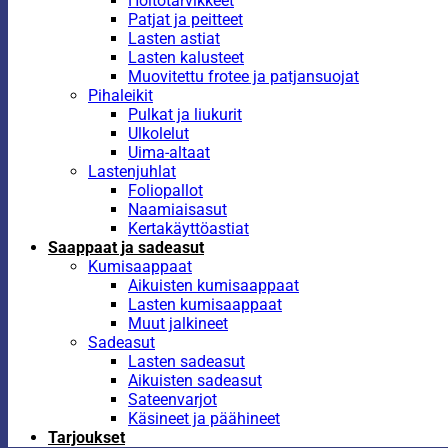
Hoitotarvikkeet
Patjat ja peitteet
Lasten astiat
Lasten kalusteet
Muovitettu frotee ja patjansuojat
Pihaleikit
Pulkat ja liukurit
Ulkolelut
Uima-altaat
Lastenjuhlat
Foliopallot
Naamiaisasut
Kertakäyttöastiat
Saappaat ja sadeasut
Kumisaappaat
Aikuisten kumisaappaat
Lasten kumisaappaat
Muut jalkineet
Sadeasut
Lasten sadeasut
Aikuisten sadeasut
Sateenvarjot
Käsineet ja päähineet
Tarjoukset