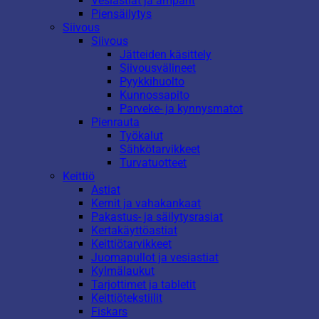
Vesiastiat ja ämpärit
Piensäilytys
Siivous
Siivous
Jätteiden käsittely
Siivousvälineet
Pyykkihuolto
Kunnossapito
Parveke- ja kynnysmatot
Pienrauta
Työkalut
Sähkötarvikkeet
Turvatuotteet
Keittiö
Astiat
Kernit ja vahakankaat
Pakastus- ja säilytysrasiat
Kertakäyttöastiat
Keittiötarvikkeet
Juomapullot ja vesiastiat
Kylmälaukut
Tarjottimet ja tabletit
Keittiötekstiilit
Fiskars