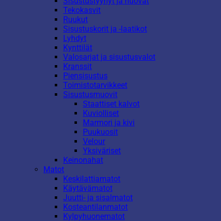
Sisustustyynyt ja huovat
Tekokasvit
Ruukut
Sisustuskorit ja -laatikot
Lyhdyt
Kynttilät
Valosarjat ja sisustusvalot
Kranssit
Piensisustus
Toimistotarvikkeet
Sisustusmuovit
Staattiset kalvot
Kuviolliset
Marmori ja kivi
Puukuosit
Velour
Yksiväriset
Keinonahat
Matot
Keskilattiamatot
Käytävämatot
Juutti- ja sisalmatot
Kosteantilanmatot
Kylpyhuonematot