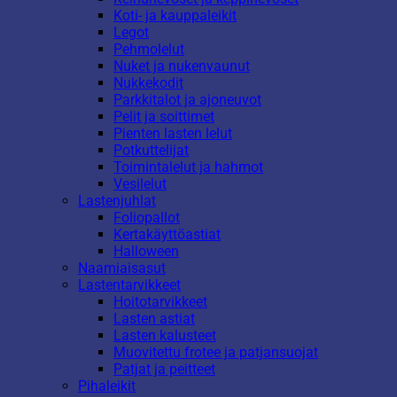
Koti- ja kauppaleikit
Legot
Pehmolelut
Nuket ja nukenvaunut
Nukkekodit
Parkkitalot ja ajoneuvot
Pelit ja soittimet
Pienten lasten lelut
Potkuttelijat
Toimintalelut ja hahmot
Vesilelut
Lastenjuhlat
Foliopallot
Kertakäyttöastiat
Halloween
Naamiaisasut
Lastentarvikkeet
Hoitotarvikkeet
Lasten astiat
Lasten kalusteet
Muovitettu frotee ja patjansuojat
Patjat ja peitteet
Pihaleikit