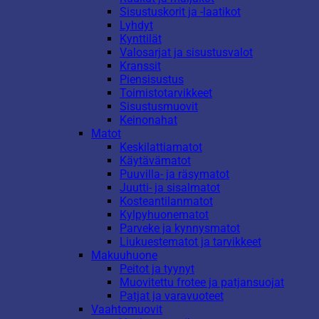
Sisustuskorit ja -laatikot
Lyhdyt
Kynttilät
Valosarjat ja sisustusvalot
Kranssit
Piensisustus
Toimistotarvikkeet
Sisustusmuovit
Keinonahat
Matot
Keskilattiamatot
Käytävämatot
Puuvilla- ja räsymatot
Juutti- ja sisalmatot
Kosteantilanmatot
Kylpyhuonematot
Parveke ja kynnysmatot
Liukuestematot ja tarvikkeet
Makuuhuone
Peitot ja tyynyt
Muovitettu frotee ja patjansuojat
Patjat ja varavuoteet
Vaahtomuovit