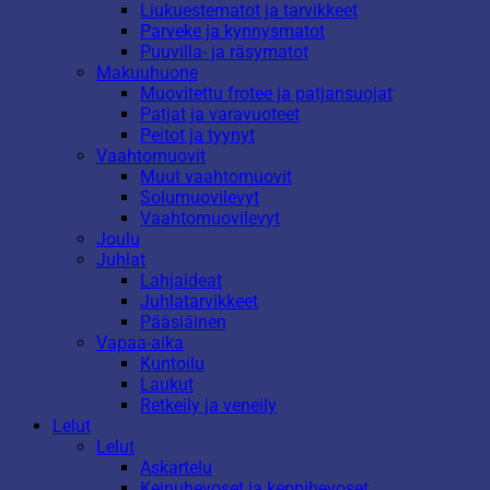
Liukuestematot ja tarvikkeet
Parveke ja kynnysmatot
Puuvilla- ja räsymatot
Makuuhuone
Muovitettu frotee ja patjansuojat
Patjat ja varavuoteet
Peitot ja tyynyt
Vaahtomuovit
Muut vaahtomuovit
Solumuovilevyt
Vaahtomuovilevyt
Joulu
Juhlat
Lahjaideat
Juhlatarvikkeet
Pääsiäinen
Vapaa-aika
Kuntoilu
Laukut
Retkeily ja veneily
Lelut
Lelut
Askartelu
Keinuhevoset ja keppihevoset