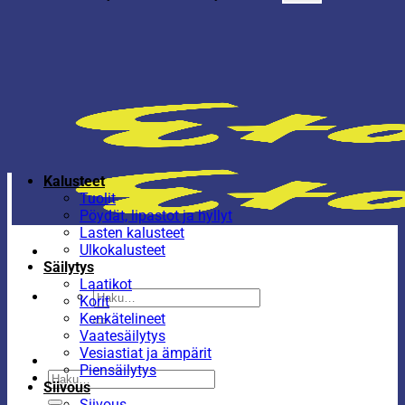
Kalusteet
Tuolit
Pöydät, lipastot ja hyllyt
Lasten kalusteet
Ulkokalusteet
Säilytys
Laatikot
Etsi:
Korit
Kenkätelineet
Vaatesäilytys
Vesiastiat ja ämpärit
Piensäilytys
Etsi:
Siivous
Siivous