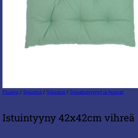
Etusivu
/
Sisustus
/
Sisustus
/
Sisustustyynyt ja huovat
Istuintyyny 42x42cm vihreä