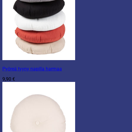
Pyöreä tyyny napilla harmaa
9,90
€