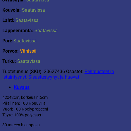
Kouvola:
Saatavissa
Lahti:
Saatavissa
Lappeenranta:
Saatavissa
Pori:
Saatavissa
Porvoo:
Vähissä
Turku:
Saatavissa
Tuotetunnus (SKU):
20627436
Osastot:
Pehmusteet ja
istuintyynyt
,
Sisustustyynyt ja huovat
Kuvaus
42x42cm, korkeus n.5cm
Päällinen: 100% puuvilla
Vuori: 100% polypropeeni
Täyte: 100% polyesteri
30 asteen hienopesu