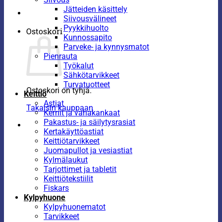
Jätteiden käsittely
Siivousvälineet
Pyykkihuolto
Ostoskori
Kunnossapito
Parveke- ja kynnysmatot
Pienrauta
Työkalut
Sähkötarvikkeet
Turvatuotteet
Ostoskori on tyhjä.
Keittiö
Astiat
Takaisin kauppaan
Kernit ja vahakankaat
Pakastus- ja säilytysrasiat
Kertakäyttöastiat
Keittiötarvikkeet
Juomapullot ja vesiastiat
Kylmälaukut
Tarjottimet ja tabletit
Keittiötekstiilit
Fiskars
Kylpyhuone
Kylpyhuonematot
Tarvikkeet