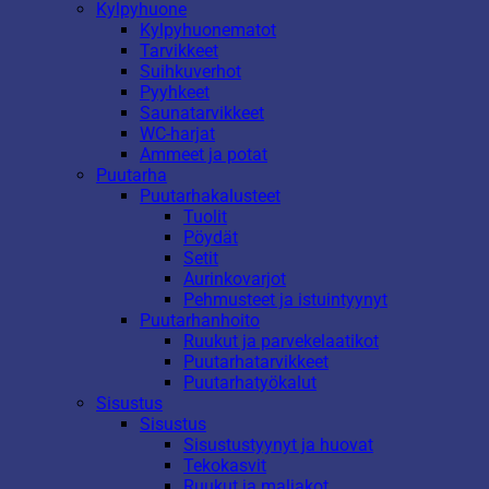
Kylpyhuone
Kylpyhuonematot
Tarvikkeet
Suihkuverhot
Pyyhkeet
Saunatarvikkeet
WC-harjat
Ammeet ja potat
Puutarha
Puutarhakalusteet
Tuolit
Pöydät
Setit
Aurinkovarjot
Pehmusteet ja istuintyynyt
Puutarhanhoito
Ruukut ja parvekelaatikot
Puutarhatarvikkeet
Puutarhatyökalut
Sisustus
Sisustus
Sisustustyynyt ja huovat
Tekokasvit
Ruukut ja maljakot