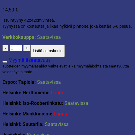
14,50
€
Istuintyyny 42x42cm vihreä.
Tyynyssä on kosteutta ja likaa hylkivä pinnoite, joka kestää
5-6 pesua.
Verkkokauppa:
Saatavissa
Istuintyyny
Lisää ostoskoriin
42x42cm
vihreä
Myymäläsaatavuus
määrä
Tuotteiden myymäläsaldot vaihtelevat, eikä myymäläkohtaista saatavuutta
voida täysin taata.
Espoo: Tapiola:
Saatavissa
Helsinki: Herttoniemi:
Loppu
Helsinki: Iso-Roobertinkatu:
Saatavissa
Helsinki: Munkkiniemi:
Loppu
Helsinki: Suutarila:
Saatavissa
Jyväskyla:
Saatavissa