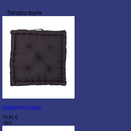
Tutustu myös
Kahvatyyny musta
19,90
€
-36%