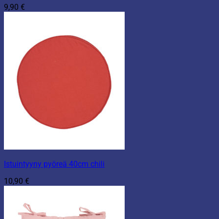
9,90
€
Istuintyyny pyöreä 40cm chili
10,90
€