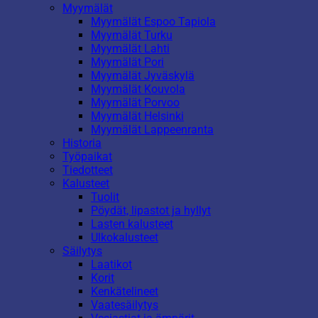
Myymälät
Myymälät Espoo Tapiola
Myymälät Turku
Myymälät Lahti
Myymälät Pori
Myymälät Jyväskylä
Myymälät Kouvola
Myymälät Porvoo
Myymälät Helsinki
Myymälät Lappeenranta
Historia
Työpaikat
Tiedotteet
Kalusteet
Tuolit
Pöydät, lipastot ja hyllyt
Lasten kalusteet
Ulkokalusteet
Säilytys
Laatikot
Korit
Kenkätelineet
Vaatesäilytys