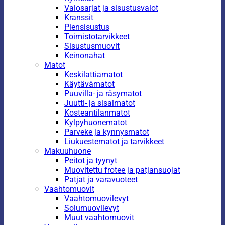
Valosarjat ja sisustusvalot
Kranssit
Piensisustus
Toimistotarvikkeet
Sisustusmuovit
Keinonahat
Matot
Keskilattiamatot
Käytävämatot
Puuvilla- ja räsymatot
Juutti- ja sisalmatot
Kosteantilanmatot
Kylpyhuonematot
Parveke ja kynnysmatot
Liukuestematot ja tarvikkeet
Makuuhuone
Peitot ja tyynyt
Muovitettu frotee ja patjansuojat
Patjat ja varavuoteet
Vaahtomuovit
Vaahtomuovilevyt
Solumuovilevyt
Muut vaahtomuovit