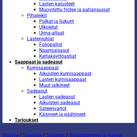
Lasten kalusteet
Muovitettu frotee ja patjansuojat
Pihaleikit
Pulkat ja liukurit
Ulkolelut
Uima-altaat
Lastenjuhlat
Foliopallot
Naamiaisasut
Kertakäyttöastiat
Saappaat ja sadeasut
Kumisaappaat
Aikuisten kumisaappaat
Lasten kumisaappaat
Muut jalkineet
Sadeasut
Lasten sadeasut
Aikuisten sadeasut
Sateenvarjot
Käsineet ja päähineet
Tarjoukset
Etusivu
/
Sisustus
/
Sisustus
/
Sisustustyynyt ja huovat