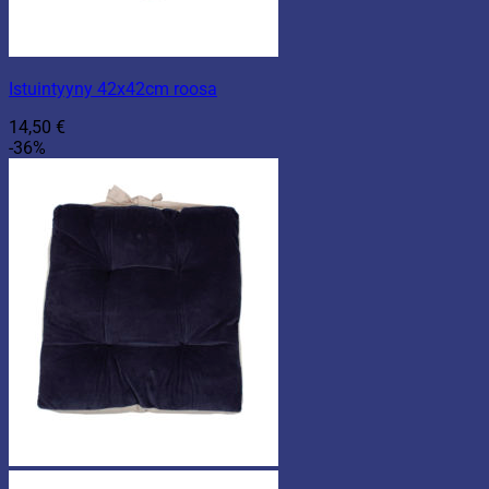
Istuintyyny 42x42cm roosa
14,50
€
-36%