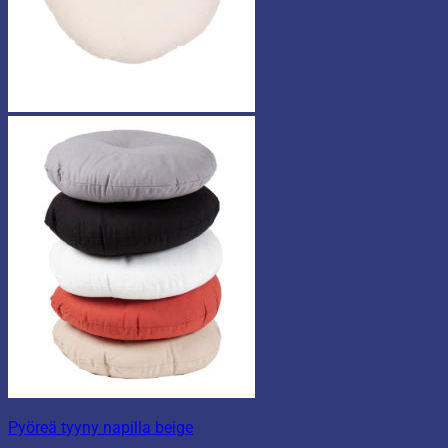
Pyöreä tyyny napilla beige