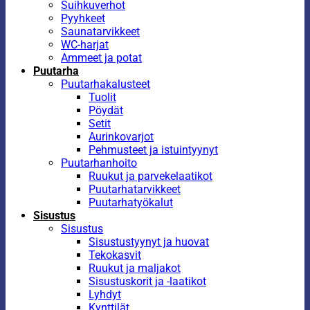
Suihkuverhot
Pyyhkeet
Saunatarvikkeet
WC-harjat
Ammeet ja potat
Puutarha
Puutarhakalusteet
Tuolit
Pöydät
Setit
Aurinkovarjot
Pehmusteet ja istuintyynyt
Puutarhanhoito
Ruukut ja parvekelaatikot
Puutarhatarvikkeet
Puutarhatyökalut
Sisustus
Sisustus
Sisustustyynyt ja huovat
Tekokasvit
Ruukut ja maljakot
Sisustuskorit ja -laatikot
Lyhdyt
Kynttilät