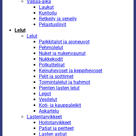
Vapaa-aika
Laukut
Kuntoilu
Retkeily ja veneily
Pelastusliivit
Lelut
Lelut
Parkkitalot ja ajoneuvot
Pehmolelut
Nuket ja nukenvaunut
Nukkekodit
Potkuttelijat
Keinuhevoset ja keppihevoset
Pelit ja soittimet
Toimintalelut ja hahmot
Pienten lasten lelut
Legot
Vesilelut
Koti- ja kauppaleikit
Askartelu
Lastentarvikkeet
Hoitotarvikkeet
Patjat ja peitteet
Lasten astiat