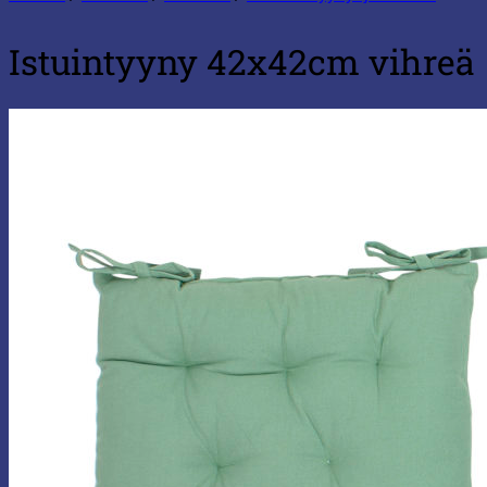
Istuintyyny 42x42cm vihreä