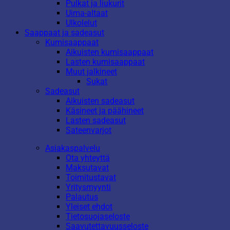
Pulkat ja liukurit
Uima-altaat
Ulkolelut
Saappaat ja sadeasut
Kumisaappaat
Aikuisten kumisaappaat
Lasten kumisaappaat
Muut jalkineet
Sukat
Sadeasut
Aikuisten sadeasut
Käsineet ja päähineet
Lasten sadeasut
Sateenvarjot
Asiakaspalvelu
Ota yhteyttä
Maksutavat
Toimitustavat
Yritysmyynti
Palautus
Yleiset ehdot
Tietosuojaseloste
Saavutettavuusseloste