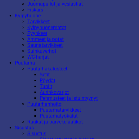
Juomapullot ja vesiastiat
Fiskars
Kylpyhuone
Tarvikkeet
Kylpyhuonematot
Pyyhkeet
Ammeet ja potat
Saunatarvikkeet
Suihkuverhot
WC-harjat
Puutarha
Puutarhakalusteet
Setit
Pöydät
Tuolit
Aurinkovarjot
Pehmusteet ja istuintyynyt
Puutarhanhoito
Puutarhatarvikkeet
Puutarhatyökalut
Ruukut ja parvekelaatikot
Sisustus
Sisustus