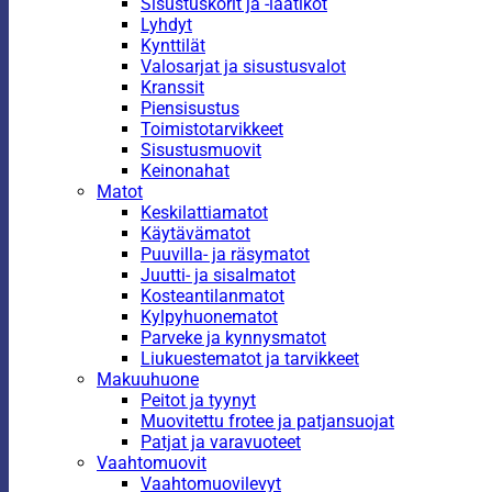
Sisustuskorit ja -laatikot
Lyhdyt
Kynttilät
Valosarjat ja sisustusvalot
Kranssit
Piensisustus
Toimistotarvikkeet
Sisustusmuovit
Keinonahat
Matot
Keskilattiamatot
Käytävämatot
Puuvilla- ja räsymatot
Juutti- ja sisalmatot
Kosteantilanmatot
Kylpyhuonematot
Parveke ja kynnysmatot
Liukuestematot ja tarvikkeet
Makuuhuone
Peitot ja tyynyt
Muovitettu frotee ja patjansuojat
Patjat ja varavuoteet
Vaahtomuovit
Vaahtomuovilevyt