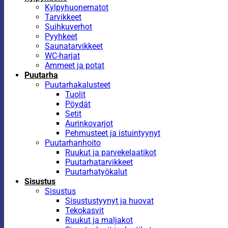
Kylpyhuonematot
Tarvikkeet
Suihkuverhot
Pyyhkeet
Saunatarvikkeet
WC-harjat
Ammeet ja potat
Puutarha
Puutarhakalusteet
Tuolit
Pöydät
Setit
Aurinkovarjot
Pehmusteet ja istuintyynyt
Puutarhanhoito
Ruukut ja parvekelaatikot
Puutarhatarvikkeet
Puutarhatyökalut
Sisustus
Sisustus
Sisustustyynyt ja huovat
Tekokasvit
Ruukut ja maljakot