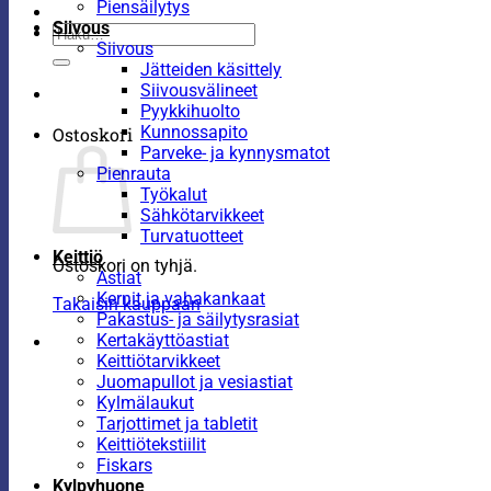
Piensäilytys
Siivous
Etsi:
Siivous
Jätteiden käsittely
Siivousvälineet
Pyykkihuolto
Kunnossapito
Ostoskori
Parveke- ja kynnysmatot
Pienrauta
Työkalut
Sähkötarvikkeet
Turvatuotteet
Keittiö
Ostoskori on tyhjä.
Astiat
Kernit ja vahakankaat
Takaisin kauppaan
Pakastus- ja säilytysrasiat
Kertakäyttöastiat
Keittiötarvikkeet
Juomapullot ja vesiastiat
Kylmälaukut
Tarjottimet ja tabletit
Keittiötekstiilit
Fiskars
Kylpyhuone