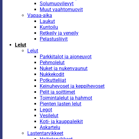
Solumuovilevyt
Muut vaahtomuovit
Vapaa-aika
Laukut
Kuntoilu
Retkeily ja veneily
Pelastusliivit
Lelut
Lelut
Parkkitalot ja ajoneuvot
Pehmolelut
Nuket ja nukenvaunut
Nukkekodit
Potkuttelijat
Keinuhevoset ja keppihevoset
Pelit ja soittimet
Toimintalelut ja hahmot
Pienten lasten lelut
Legot
Vesilelut
Koti- ja kauppaleikit
Askartelu
Lastentarvikkeet