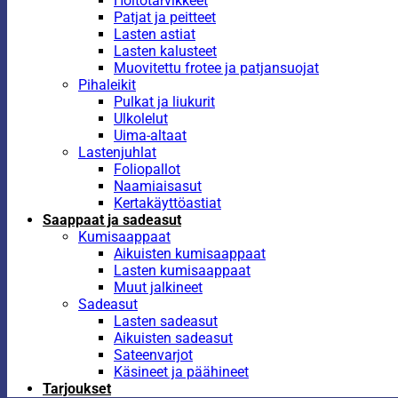
Hoitotarvikkeet
Patjat ja peitteet
Lasten astiat
Lasten kalusteet
Muovitettu frotee ja patjansuojat
Pihaleikit
Pulkat ja liukurit
Ulkolelut
Uima-altaat
Lastenjuhlat
Foliopallot
Naamiaisasut
Kertakäyttöastiat
Saappaat ja sadeasut
Kumisaappaat
Aikuisten kumisaappaat
Lasten kumisaappaat
Muut jalkineet
Sadeasut
Lasten sadeasut
Aikuisten sadeasut
Sateenvarjot
Käsineet ja päähineet
Tarjoukset