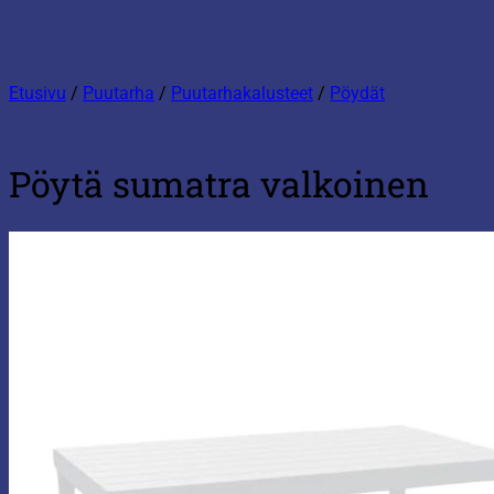
Etusivu
/
Puutarha
/
Puutarhakalusteet
/
Pöydät
Pöytä sumatra valkoinen