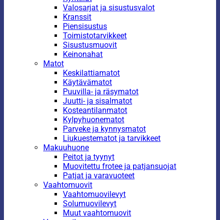
Valosarjat ja sisustusvalot
Kranssit
Piensisustus
Toimistotarvikkeet
Sisustusmuovit
Keinonahat
Matot
Keskilattiamatot
Käytävämatot
Puuvilla- ja räsymatot
Juutti- ja sisalmatot
Kosteantilanmatot
Kylpyhuonematot
Parveke ja kynnysmatot
Liukuestematot ja tarvikkeet
Makuuhuone
Peitot ja tyynyt
Muovitettu frotee ja patjansuojat
Patjat ja varavuoteet
Vaahtomuovit
Vaahtomuovilevyt
Solumuovilevyt
Muut vaahtomuovit