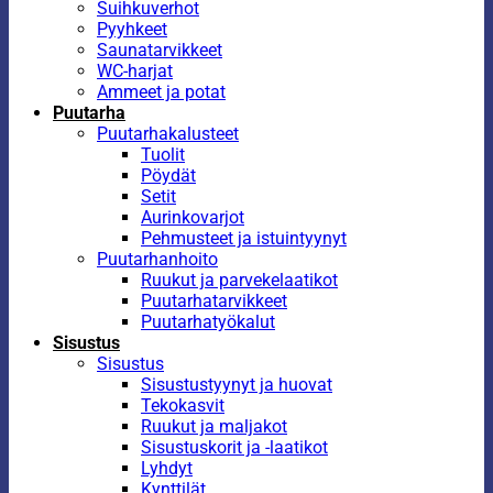
Suihkuverhot
Pyyhkeet
Saunatarvikkeet
WC-harjat
Ammeet ja potat
Puutarha
Puutarhakalusteet
Tuolit
Pöydät
Setit
Aurinkovarjot
Pehmusteet ja istuintyynyt
Puutarhanhoito
Ruukut ja parvekelaatikot
Puutarhatarvikkeet
Puutarhatyökalut
Sisustus
Sisustus
Sisustustyynyt ja huovat
Tekokasvit
Ruukut ja maljakot
Sisustuskorit ja -laatikot
Lyhdyt
Kynttilät