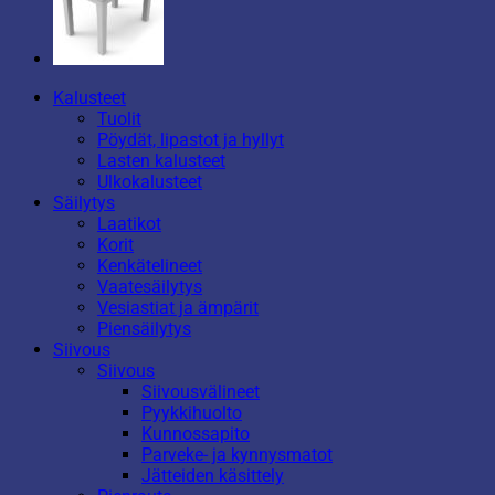
Kalusteet
Tuolit
Pöydät, lipastot ja hyllyt
Lasten kalusteet
Ulkokalusteet
Säilytys
Laatikot
Korit
Kenkätelineet
Vaatesäilytys
Vesiastiat ja ämpärit
Piensäilytys
Siivous
Siivous
Siivousvälineet
Pyykkihuolto
Kunnossapito
Parveke- ja kynnysmatot
Jätteiden käsittely