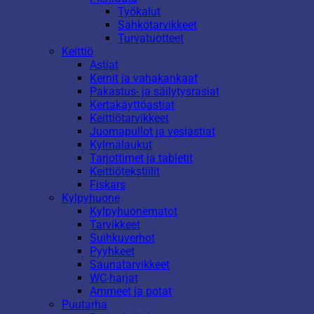
Työkalut
Sähkötarvikkeet
Turvatuotteet
Keittiö
Astiat
Kernit ja vahakankaat
Pakastus- ja säilytysrasiat
Kertakäyttöastiat
Keittiötarvikkeet
Juomapullot ja vesiastiat
Kylmälaukut
Tarjottimet ja tabletit
Keittiötekstiilit
Fiskars
Kylpyhuone
Kylpyhuonematot
Tarvikkeet
Suihkuverhot
Pyyhkeet
Saunatarvikkeet
WC-harjat
Ammeet ja potat
Puutarha