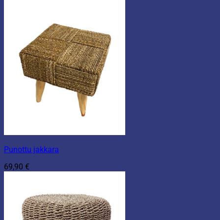
Punottu jakkara
69,90
€