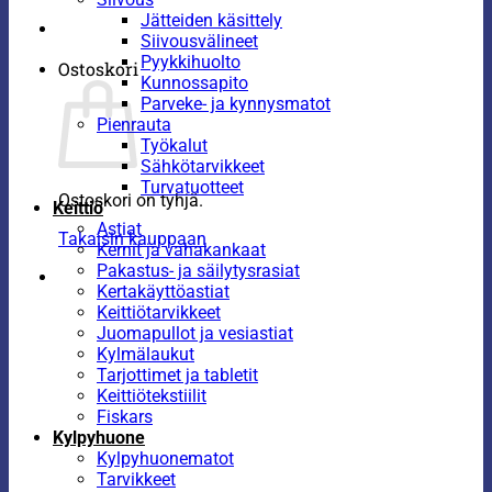
Jätteiden käsittely
Siivousvälineet
Pyykkihuolto
Ostoskori
Kunnossapito
Parveke- ja kynnysmatot
Pienrauta
Työkalut
Sähkötarvikkeet
Turvatuotteet
Ostoskori on tyhjä.
Keittiö
Astiat
Takaisin kauppaan
Kernit ja vahakankaat
Pakastus- ja säilytysrasiat
Kertakäyttöastiat
Keittiötarvikkeet
Juomapullot ja vesiastiat
Kylmälaukut
Tarjottimet ja tabletit
Keittiötekstiilit
Fiskars
Kylpyhuone
Kylpyhuonematot
Tarvikkeet