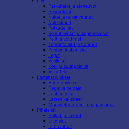
Lelut
Parkkitalot ja ajoneuvot
Pehmolelut
Nuket ja nukenvaunut
Nukkekodit
Potkuttelijat
Keinuhevoset ja keppihevoset
Pelit ja soittimet
Toimintalelut ja hahmot
Pienten lasten lelut
Legot
Vesilelut
Koti- ja kauppaleikit
Askartelu
Lastentarvikkeet
Hoitotarvikkeet
Patjat ja peitteet
Lasten astiat
Lasten kalusteet
Muovitettu frotee ja patjansuojat
Pihaleikit
Pulkat ja liukurit
Ulkolelut
Uima-altaat