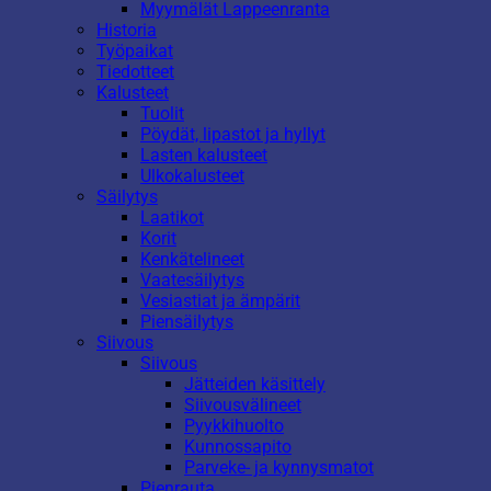
Myymälät Lappeenranta
Historia
Työpaikat
Tiedotteet
Kalusteet
Tuolit
Pöydät, lipastot ja hyllyt
Lasten kalusteet
Ulkokalusteet
Säilytys
Laatikot
Korit
Kenkätelineet
Vaatesäilytys
Vesiastiat ja ämpärit
Piensäilytys
Siivous
Siivous
Jätteiden käsittely
Siivousvälineet
Pyykkihuolto
Kunnossapito
Parveke- ja kynnysmatot
Pienrauta