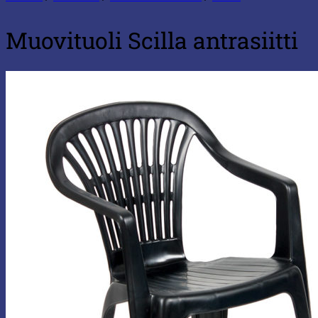
Muovituoli Scilla antrasiitti