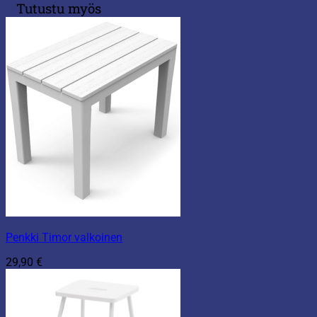
Tutustu myös
Penkki Timor valkoinen
29,90
€