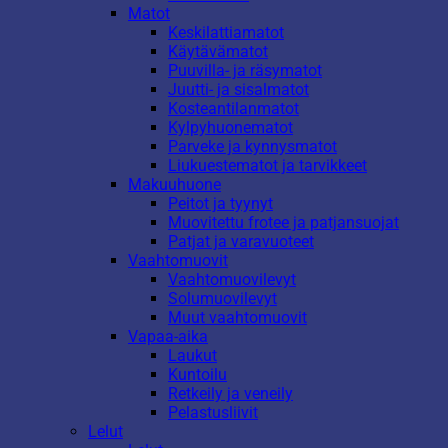
Matot
Keskilattiamatot
Käytävämatot
Puuvilla- ja räsymatot
Juutti- ja sisalmatot
Kosteantilanmatot
Kylpyhuonematot
Parveke ja kynnysmatot
Liukuestematot ja tarvikkeet
Makuuhuone
Peitot ja tyynyt
Muovitettu frotee ja patjansuojat
Patjat ja varavuoteet
Vaahtomuovit
Vaahtomuovilevyt
Solumuovilevyt
Muut vaahtomuovit
Vapaa-aika
Laukut
Kuntoilu
Retkeily ja veneily
Pelastusliivit
Lelut