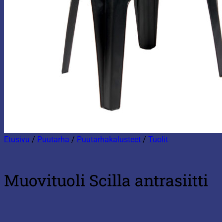
Etusivu
/
Puutarha
/
Puutarhakalusteet
/
Tuolit
Muovituoli Scilla antrasiitti