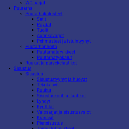
WC-harjat
Puutarha
Puutarhakalusteet
Setit
Pöydät
Tuolit
Aurinkovarjot
Pehmusteet ja istuintyynyt
Puutarhanhoito
Puutarhatarvikkeet
Puutarhatyökalut
Ruukut ja parvekelaatikot
Sisustus
Sisustus
Sisustustyynyt ja huovat
Tekokasvit
Ruukut
Sisustuskorit ja -laatikot
Lyhdyt
Kynttilät
Valosarjat ja sisustusvalot
Kranssit
Piensisustus
Toimistotarvikkeet