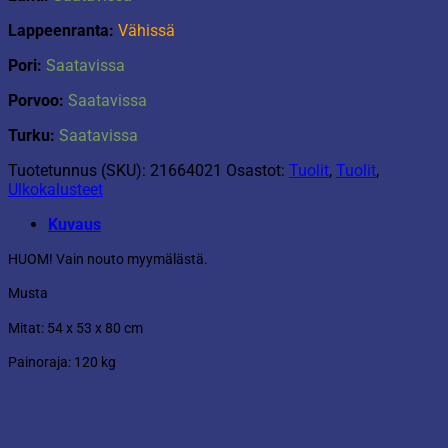
Lappeenranta:
Vähissä
Pori:
Saatavissa
Porvoo:
Saatavissa
Turku:
Saatavissa
Tuotetunnus (SKU):
21664021
Osastot:
Tuolit
,
Tuolit
,
Ulkokalusteet
Kuvaus
HUOM! Vain nouto myymälästä.
Musta
Mitat: 54 x 53 x 80 cm
Painoraja: 120 kg