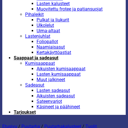
Lasten kalusteet
Muovitettu frotee ja patjansuojat
Pihaleikit
Pulkat ja liukurit
Ulkolelut
Uima-altaat
Lastenjuhlat
Foliopallot
Naamiaisasut
Kertakäyttöastiat
Saappaat ja sadeasut
Kumisaappaat
Aikuisten kumisaappaat
Lasten kumisaappaat
Muut jalkineet
Sadeasut
Lasten sadeasut
Aikuisten sadeasut
Sateenvarjot
Käsineet ja päähineet
Tarjoukset
Etusivu
/
Puutarha
/
Puutarhakalusteet
/
Tuolit