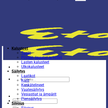
Kalusteet
Tuolit
Pöydät, lipastot ja hyllyt
Lasten kalusteet
Ulkokalusteet
Säilytys
Laatikot
Etsi:
Korit
Kenkätelineet
Vaatesäilytys
Vesiastiat ja ämpärit
Piensäilytys
Etsi:
Siivous
Siivous