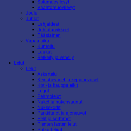
Solumuovilevyt
Vaahtomuovilevyt
Joulu
Juhlat
Lahjaideat
Juhlatarvikkeet
Pääsiäinen
Vapaa-aika
Kuntoilu
Laukut
Retkeily ja veneily
Lelut
Lelut
Askartelu
Keinuhevoset ja keppihevoset
Koti- ja kauppaleikit
Legot
Pehmolelut
Nuket ja nukenvaunut
Nukkekodit
Parkkitalot ja ajoneuvot
Pelit ja soittimet
Pienten lasten lelut
Potkuttelijat