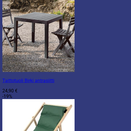
Taittotuoli Birki antrasiitti
24,90
€
-19%