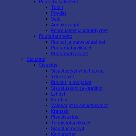
Puutarhakalusteet
Tuolit
Pöydät
Setit
Aurinkovarjot
Pehmusteet ja istuintyynyt
Puutarhanhoito
Ruukut ja parvekelaatikot
Puutarhatarvikkeet
Puutarhatyökalut
Sisustus
Sisustus
Sisustustyynyt ja huovat
Tekokasvit
Ruukut ja maljakot
Sisustuskorit ja -laatikot
Lyhdyt
Kynttilät
Valosarjat ja sisustusvalot
Kranssit
Piensisustus
Toimistotarvikkeet
Sisustusmuovit
Keinonahat