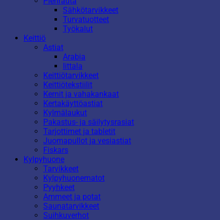
Pienrauta
Sähkötarvikkeet
Turvatuotteet
Työkalut
Keittiö
Astiat
Arabia
Iittala
Keittiötarvikkeet
Keittiötekstiilit
Kernit ja vahakankaat
Kertakäyttöastiat
Kylmälaukut
Pakastus- ja säilytysrasiat
Tarjottimet ja tabletit
Juomapullot ja vesiastiat
Fiskars
Kylpyhuone
Tarvikkeet
Kylpyhuonematot
Pyyhkeet
Ammeet ja potat
Saunatarvikkeet
Suihkuverhot