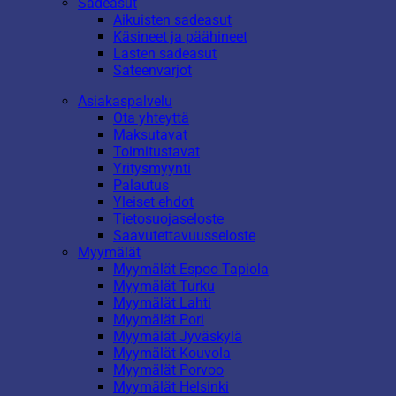
Sadeasut
Aikuisten sadeasut
Käsineet ja päähineet
Lasten sadeasut
Sateenvarjot
Asiakaspalvelu
Ota yhteyttä
Maksutavat
Toimitustavat
Yritysmyynti
Palautus
Yleiset ehdot
Tietosuojaseloste
Saavutettavuusseloste
Myymälät
Myymälät Espoo Tapiola
Myymälät Turku
Myymälät Lahti
Myymälät Pori
Myymälät Jyväskylä
Myymälät Kouvola
Myymälät Porvoo
Myymälät Helsinki