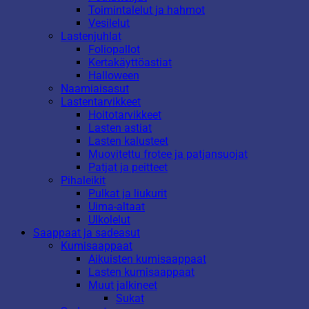
Toimintalelut ja hahmot
Vesilelut
Lastenjuhlat
Foliopallot
Kertakäyttöastiat
Halloween
Naamiaisasut
Lastentarvikkeet
Hoitotarvikkeet
Lasten astiat
Lasten kalusteet
Muovitettu frotee ja patjansuojat
Patjat ja peitteet
Pihaleikit
Pulkat ja liukurit
Uima-altaat
Ulkolelut
Saappaat ja sadeasut
Kumisaappaat
Aikuisten kumisaappaat
Lasten kumisaappaat
Muut jalkineet
Sukat