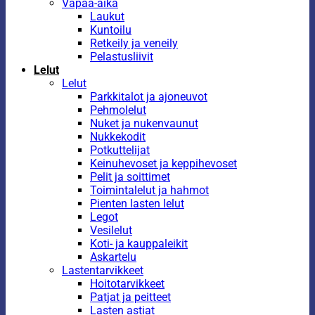
Vapaa-aika
Laukut
Kuntoilu
Retkeily ja veneily
Pelastusliivit
Lelut
Lelut
Parkkitalot ja ajoneuvot
Pehmolelut
Nuket ja nukenvaunut
Nukkekodit
Potkuttelijat
Keinuhevoset ja keppihevoset
Pelit ja soittimet
Toimintalelut ja hahmot
Pienten lasten lelut
Legot
Vesilelut
Koti- ja kauppaleikit
Askartelu
Lastentarvikkeet
Hoitotarvikkeet
Patjat ja peitteet
Lasten astiat