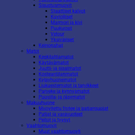
Sisustusmuovit
Staattiset kalvot
Kuviolliset
Marmori ja kivi
Puukuosit
Velour
Yksiväriset
Keinonahat
Matot
Keskilattiamatot
Käytävämatot
Juutti- ja sisalmatot
Kosteantilanmatot
Kylpyhuonematot
Liukuestematot ja tarvikkeet
Parveke ja kynnysmatot
Puuvilla- ja räsymatot
Makuuhuone
Muovitettu frotee ja patjansuojat
Patjat ja varavuoteet
Peitot ja tyynyt
Vaahtomuovit
Muut vaahtomuovit