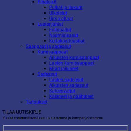
Pihaleikit
Pulkat ja liukurit
Ulkolelut
Uima-altaat
Lastenjuhlat
Foliopallot
Naamiaisasut
Kertakäyttöastiat
Saappaat ja sadeasut
Kumisaappaat
Aikuisten kumisaappaat
Lasten kumisaappaat
Muut jalkineet
Sadeasut
Lasten sadeasut
Aikuisten sadeasut
Sateenvarjot
Käsineet ja päähineet
Tarjoukset
TILAA UUTISKIRJE
Kuulet ensimmäisenä uutuuksistamme ja kampanjoistamme