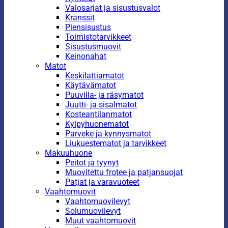
Valosarjat ja sisustusvalot
Kranssit
Piensisustus
Toimistotarvikkeet
Sisustusmuovit
Keinonahat
Matot
Keskilattiamatot
Käytävämatot
Puuvilla- ja räsymatot
Juutti- ja sisalmatot
Kosteantilanmatot
Kylpyhuonematot
Parveke ja kynnysmatot
Liukuestematot ja tarvikkeet
Makuuhuone
Peitot ja tyynyt
Muovitettu frotee ja patjansuojat
Patjat ja varavuoteet
Vaahtomuovit
Vaahtomuovilevyt
Solumuovilevyt
Muut vaahtomuovit