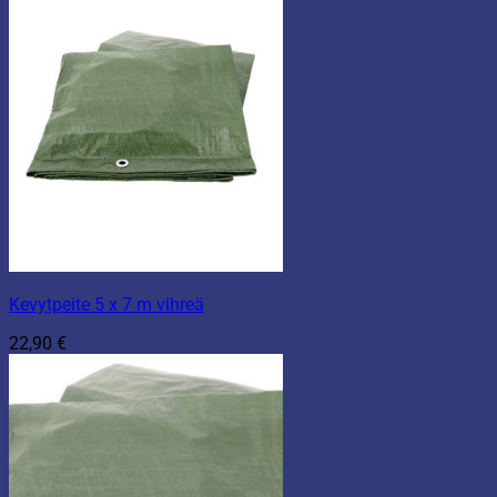
Kevytpeite 5 x 7 m vihreä
22,90
€