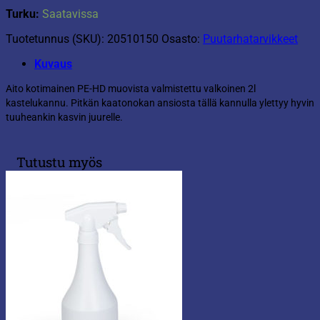
Turku:
Saatavissa
Tuotetunnus (SKU):
20510150
Osasto:
Puutarhatarvikkeet
Kuvaus
Aito kotimainen PE-HD muovista valmistettu valkoinen 2l
kastelukannu. Pitkän kaatonokan ansiosta tällä kannulla ylettyy hyvin
tuuheankin kasvin juurelle.
Tutustu myös