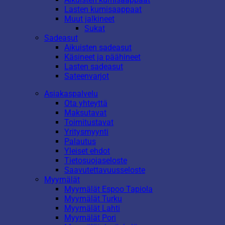
Lasten kumisaappaat
Muut jalkineet
Sukat
Sadeasut
Aikuisten sadeasut
Käsineet ja päähineet
Lasten sadeasut
Sateenvarjot
Asiakaspalvelu
Ota yhteyttä
Maksutavat
Toimitustavat
Yritysmyynti
Palautus
Yleiset ehdot
Tietosuojaseloste
Saavutettavuusseloste
Myymälät
Myymälät Espoo Tapiola
Myymälät Turku
Myymälät Lahti
Myymälät Pori