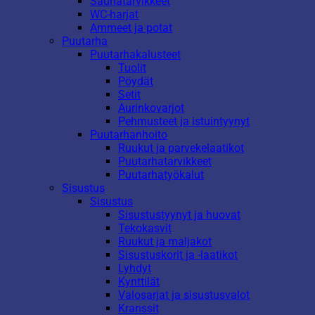
Saunatarvikkeet
WC-harjat
Ammeet ja potat
Puutarha
Puutarhakalusteet
Tuolit
Pöydät
Setit
Aurinkovarjot
Pehmusteet ja istuintyynyt
Puutarhanhoito
Ruukut ja parvekelaatikot
Puutarhatarvikkeet
Puutarhatyökalut
Sisustus
Sisustus
Sisustustyynyt ja huovat
Tekokasvit
Ruukut ja maljakot
Sisustuskorit ja -laatikot
Lyhdyt
Kynttilät
Valosarjat ja sisustusvalot
Kranssit