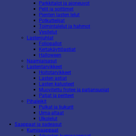
Parkkitalot ja ajoneuvot
Pelit ja soittimet
Pienten lasten lelut
Potkuttelijat
Toimintalelut ja hahmot
Vesilelut
Lastenjuhlat
Foliopallot
Kertakäyttöastiat
Halloween
Naamiaisasut
Lastentarvikkeet
Hoitotarvikkeet
Lasten astiat
Lasten kalusteet
Muovitettu frotee ja patjansuojat
Patjat ja peitteet
Pihaleikit
Pulkat ja liukurit
Uima-altaat
Ulkolelut
Saappaat ja sadeasut
Kumisaappaat
Aikuisten kumisaappaat