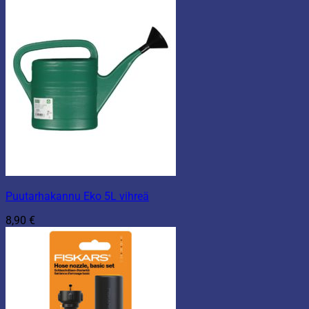
Puutarhakannu Eko 5L vihreä
8,90
€