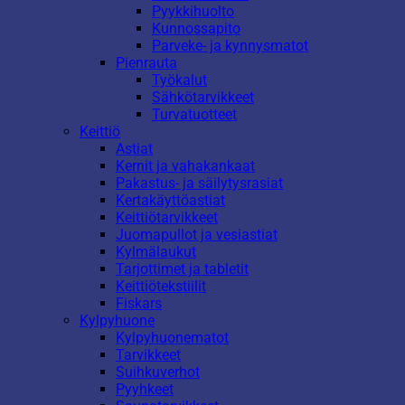
Pyykkihuolto
Kunnossapito
Parveke- ja kynnysmatot
Pienrauta
Työkalut
Sähkötarvikkeet
Turvatuotteet
Keittiö
Astiat
Kernit ja vahakankaat
Pakastus- ja säilytysrasiat
Kertakäyttöastiat
Keittiötarvikkeet
Juomapullot ja vesiastiat
Kylmälaukut
Tarjottimet ja tabletit
Keittiötekstiilit
Fiskars
Kylpyhuone
Kylpyhuonematot
Tarvikkeet
Suihkuverhot
Pyyhkeet