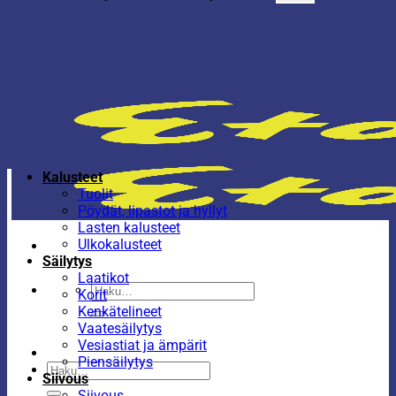
Kalusteet
Tuolit
Pöydät, lipastot ja hyllyt
Lasten kalusteet
Ulkokalusteet
Säilytys
Laatikot
Etsi:
Korit
Kenkätelineet
Vaatesäilytys
Vesiastiat ja ämpärit
Piensäilytys
Etsi:
Siivous
Siivous