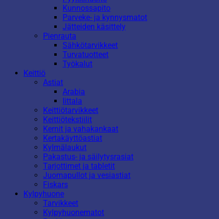
Kunnossapito
Parveke- ja kynnysmatot
Jätteiden käsittely
Pienrauta
Sähkötarvikkeet
Turvatuotteet
Työkalut
Keittiö
Astiat
Arabia
Iittala
Keittiötarvikkeet
Keittiötekstiilit
Kernit ja vahakankaat
Kertakäyttöastiat
Kylmälaukut
Pakastus- ja säilytysrasiat
Tarjottimet ja tabletit
Juomapullot ja vesiastiat
Fiskars
Kylpyhuone
Tarvikkeet
Kylpyhuonematot