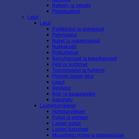
Retkeily ja veneily
Pelastusliivit
Lelut
Lelut
Parkkitalot ja ajoneuvot
Pehmolelut
Nuket ja nukenvaunut
Nukkekodit
Potkuttelijat
Keinuhevoset ja keppihevoset
Pelit ja soittimet
Toimintalelut ja hahmot
Pienten lasten lelut
Legot
Vesilelut
Koti- ja kauppaleikit
Askartelu
Lastentarvikkeet
Hoitotarvikkeet
Patjat ja peitteet
Lasten astiat
Lasten kalusteet
Muovitettu frotee ja patjansuojat