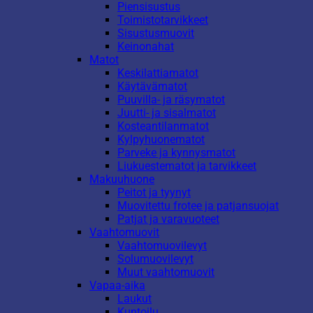
Piensisustus
Toimistotarvikkeet
Sisustusmuovit
Keinonahat
Matot
Keskilattiamatot
Käytävämatot
Puuvilla- ja räsymatot
Juutti- ja sisalmatot
Kosteantilanmatot
Kylpyhuonematot
Parveke ja kynnysmatot
Liukuestematot ja tarvikkeet
Makuuhuone
Peitot ja tyynyt
Muovitettu frotee ja patjansuojat
Patjat ja varavuoteet
Vaahtomuovit
Vaahtomuovilevyt
Solumuovilevyt
Muut vaahtomuovit
Vapaa-aika
Laukut
Kuntoilu