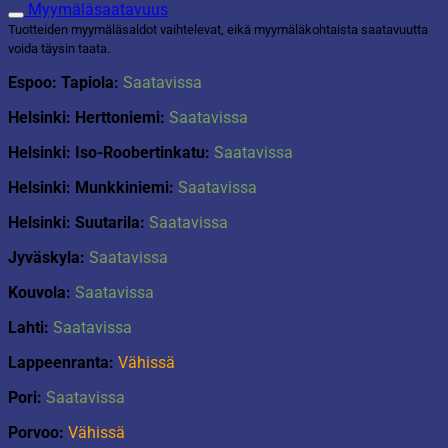
l
Myymäläsaatavuus
valkoinen
Tuotteiden myymäläsaldot vaihtelevat, eikä myymäläkohtaista saatavuutta
määrä
voida täysin taata.
Espoo: Tapiola:
Saatavissa
Helsinki: Herttoniemi:
Saatavissa
Helsinki: Iso-Roobertinkatu:
Saatavissa
Helsinki: Munkkiniemi:
Saatavissa
Helsinki: Suutarila:
Saatavissa
Jyväskyla:
Saatavissa
Kouvola:
Saatavissa
Lahti:
Saatavissa
Lappeenranta:
Vähissä
Pori:
Saatavissa
Porvoo:
Vähissä