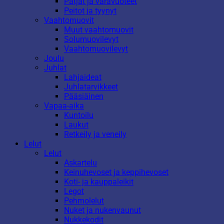
Patjat ja varavuoteet
Peitot ja tyynyt
Vaahtomuovit
Muut vaahtomuovit
Solumuovilevyt
Vaahtomuovilevyt
Joulu
Juhlat
Lahjaideat
Juhlatarvikkeet
Pääsiäinen
Vapaa-aika
Kuntoilu
Laukut
Retkeily ja veneily
Lelut
Lelut
Askartelu
Keinuhevoset ja keppihevoset
Koti- ja kauppaleikit
Legot
Pehmolelut
Nuket ja nukenvaunut
Nukkekodit