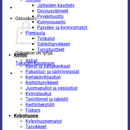
Jätteiden käsittely
Siivousvälineet
Pyykkihuolto
Ostoskori
Kunnossapito
Parveke- ja kynnysmatot
Pienrauta
Työkalut
Sähkötarvikkeet
Turvatuotteet
Ostoskori on tyhjä.
Keittiö
Astiat
Takaisin kauppaan
Kernit ja vahakankaat
Pakastus- ja säilytysrasiat
Kertakäyttöastiat
Keittiötarvikkeet
Juomapullot ja vesiastiat
Kylmälaukut
Tarjottimet ja tabletit
Keittiötekstiilit
Fiskars
Kylpyhuone
Kylpyhuonematot
Tarvikkeet