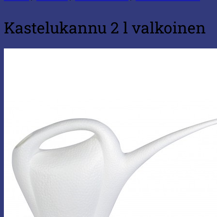
Kastelukannu 2 l valkoinen