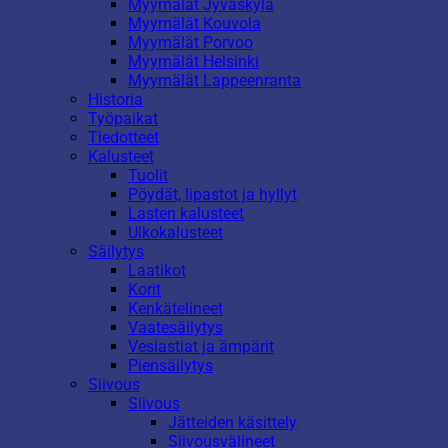
Myymälät Jyväskylä
Myymälät Kouvola
Myymälät Porvoo
Myymälät Helsinki
Myymälät Lappeenranta
Historia
Työpaikat
Tiedotteet
Kalusteet
Tuolit
Pöydät, lipastot ja hyllyt
Lasten kalusteet
Ulkokalusteet
Säilytys
Laatikot
Korit
Kenkätelineet
Vaatesäilytys
Vesiastiat ja ämpärit
Piensäilytys
Siivous
Siivous
Jätteiden käsittely
Siivousvälineet