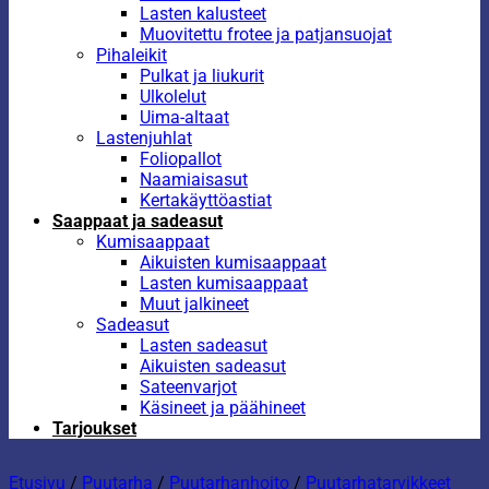
Lasten kalusteet
Muovitettu frotee ja patjansuojat
Pihaleikit
Pulkat ja liukurit
Ulkolelut
Uima-altaat
Lastenjuhlat
Foliopallot
Naamiaisasut
Kertakäyttöastiat
Saappaat ja sadeasut
Kumisaappaat
Aikuisten kumisaappaat
Lasten kumisaappaat
Muut jalkineet
Sadeasut
Lasten sadeasut
Aikuisten sadeasut
Sateenvarjot
Käsineet ja päähineet
Tarjoukset
Etusivu
/
Puutarha
/
Puutarhanhoito
/
Puutarhatarvikkeet