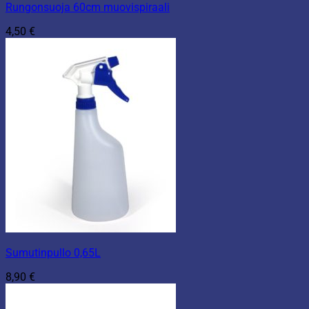
Rungonsuoja 60cm muovispiraali
4,50
€
Sumutinpullo 0,65L
8,90
€