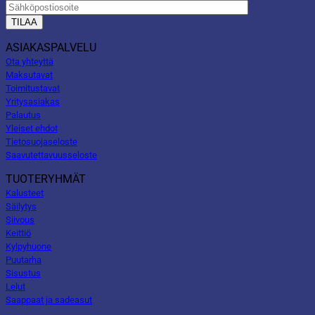
ASIAKASPALVELU
Ota yhteyttä
Maksutavat
Toimitustavat
Yritysasiakas
Palautus
Yleiset ehdot
Tietosuojaseloste
Saavutettavuusseloste
TUOTERYHMÄT
Kalusteet
Säilytys
Siivous
Keittiö
Kylpyhuone
Puutarha
Sisustus
Lelut
Saappaat ja sadeasut