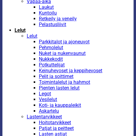
Vapaa-aika
Laukut
Kuntoilu
Retkeily ja veneily
Pelastusliivit
Lelut
Lelut
Parkkitalot ja ajoneuvot
Pehmolelut
Nuket ja nukenvaunut
Nukkekodit
Potkuttelijat
Keinuhevoset ja keppihevoset
Pelit ja soittimet
Toimintalelut ja hahmot
Pienten lasten lelut
Legot
Vesilelut
Koti- ja kauppaleikit
Askartelu
Lastentarvikkeet
Hoitotarvikkeet
Patjat ja peitteet
Lasten astiat