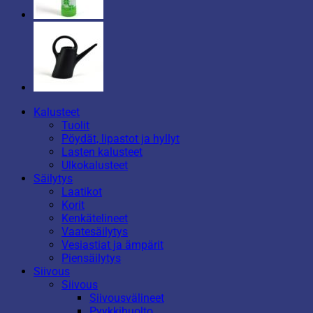
Kalusteet
Tuolit
Pöydät, lipastot ja hyllyt
Lasten kalusteet
Ulkokalusteet
Säilytys
Laatikot
Korit
Kenkätelineet
Vaatesäilytys
Vesiastiat ja ämpärit
Piensäilytys
Siivous
Siivous
Siivousvälineet
Pyykkihuolto