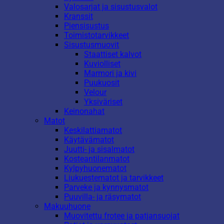
Valosarjat ja sisustusvalot
Kranssit
Piensisustus
Toimistotarvikkeet
Sisustusmuovit
Staattiset kalvot
Kuviolliset
Marmori ja kivi
Puukuosit
Velour
Yksiväriset
Keinonahat
Matot
Keskilattiamatot
Käytävämatot
Juutti- ja sisalmatot
Kosteantilanmatot
Kylpyhuonematot
Liukuestematot ja tarvikkeet
Parveke ja kynnysmatot
Puuvilla- ja räsymatot
Makuuhuone
Muovitettu frotee ja patjansuojat