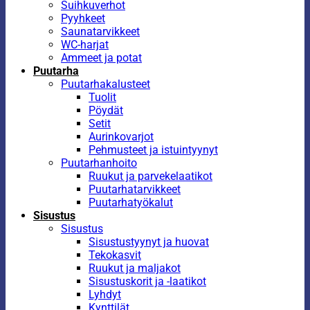
Suihkuverhot
Pyyhkeet
Saunatarvikkeet
WC-harjat
Ammeet ja potat
Puutarha
Puutarhakalusteet
Tuolit
Pöydät
Setit
Aurinkovarjot
Pehmusteet ja istuintyynyt
Puutarhanhoito
Ruukut ja parvekelaatikot
Puutarhatarvikkeet
Puutarhatyökalut
Sisustus
Sisustus
Sisustustyynyt ja huovat
Tekokasvit
Ruukut ja maljakot
Sisustuskorit ja -laatikot
Lyhdyt
Kynttilät