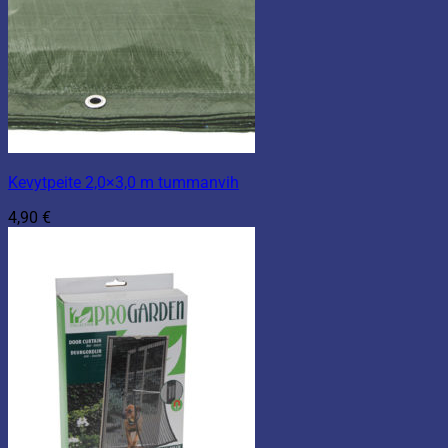
Kevytpeite 2,0×3,0 m tummanvih
4,90
€