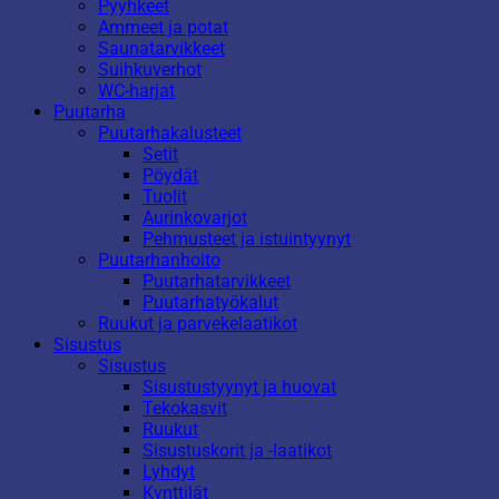
Pyyhkeet
Ammeet ja potat
Saunatarvikkeet
Suihkuverhot
WC-harjat
Puutarha
Puutarhakalusteet
Setit
Pöydät
Tuolit
Aurinkovarjot
Pehmusteet ja istuintyynyt
Puutarhanhoito
Puutarhatarvikkeet
Puutarhatyökalut
Ruukut ja parvekelaatikot
Sisustus
Sisustus
Sisustustyynyt ja huovat
Tekokasvit
Ruukut
Sisustuskorit ja -laatikot
Lyhdyt
Kynttilät