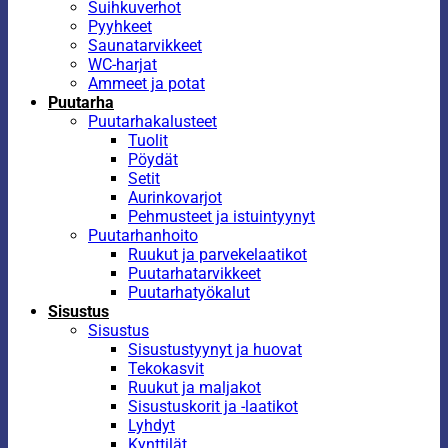
Suihkuverhot
Pyyhkeet
Saunatarvikkeet
WC-harjat
Ammeet ja potat
Puutarha
Puutarhakalusteet
Tuolit
Pöydät
Setit
Aurinkovarjot
Pehmusteet ja istuintyynyt
Puutarhanhoito
Ruukut ja parvekelaatikot
Puutarhatarvikkeet
Puutarhatyökalut
Sisustus
Sisustus
Sisustustyynyt ja huovat
Tekokasvit
Ruukut ja maljakot
Sisustuskorit ja -laatikot
Lyhdyt
Kynttilät