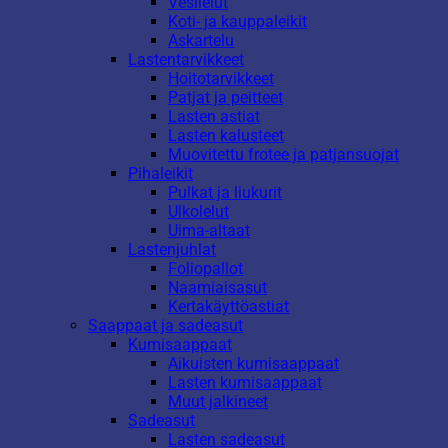
Vesilelut
Koti- ja kauppaleikit
Askartelu
Lastentarvikkeet
Hoitotarvikkeet
Patjat ja peitteet
Lasten astiat
Lasten kalusteet
Muovitettu frotee ja patjansuojat
Pihaleikit
Pulkat ja liukurit
Ulkolelut
Uima-altaat
Lastenjuhlat
Foliopallot
Naamiaisasut
Kertakäyttöastiat
Saappaat ja sadeasut
Kumisaappaat
Aikuisten kumisaappaat
Lasten kumisaappaat
Muut jalkineet
Sadeasut
Lasten sadeasut