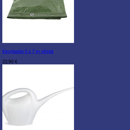
Kevytpeite 5 x 7 m vihreä
22,90
€