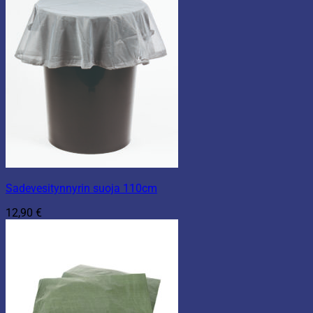
Sadevesitynnyrin suoja 110cm
12,90
€