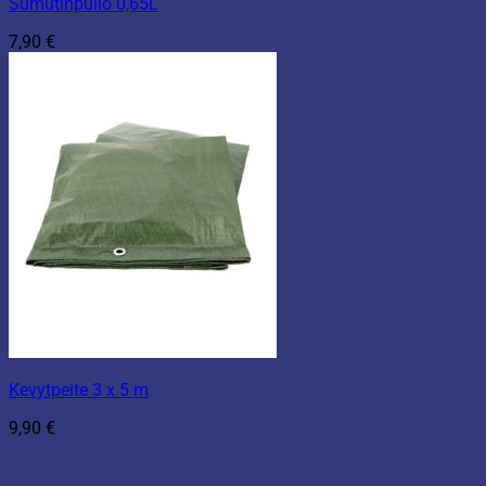
Sumutinpullo 0,65L
7,90
€
Kevytpeite 3 x 5 m
9,90
€