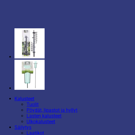
Kalusteet
Tuolit
Pöydät, lipastot ja hyllyt
Lasten kalusteet
Ulkokalusteet
Säilytys
Laatikot