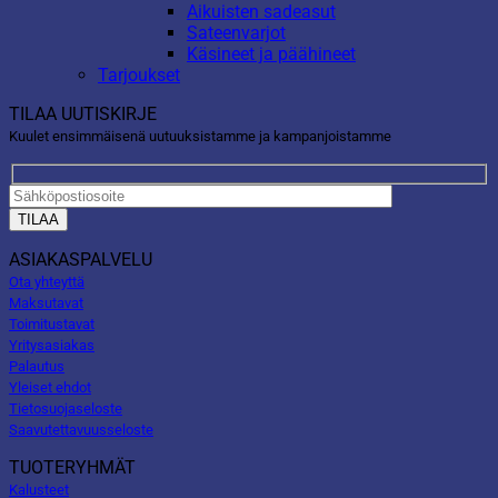
Aikuisten sadeasut
Sateenvarjot
Käsineet ja päähineet
Tarjoukset
TILAA UUTISKIRJE
Kuulet ensimmäisenä uutuuksistamme ja kampanjoistamme
ASIAKASPALVELU
Ota yhteyttä
Maksutavat
Toimitustavat
Yritysasiakas
Palautus
Yleiset ehdot
Tietosuojaseloste
Saavutettavuusseloste
TUOTERYHMÄT
Kalusteet