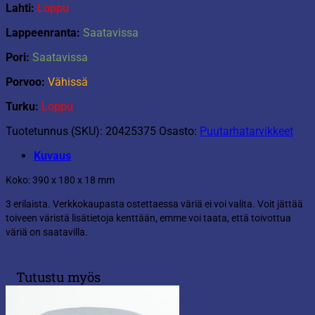
Lahti:
Loppu
Lappeenranta:
Saatavissa
Pori:
Saatavissa
Porvoo:
Vähissä
Turku:
Loppu
Tuotetunnus (SKU):
20425375
Osasto:
Puutarhatarvikkeet
Kuvaus
Koko: 390 x 180 x 18 mm
3 erilaista. Verkkokaupasta ostettaessa väriä ei voi valita. Voit jättää
toiveen väristä lisätietoja kenttään, emme voi taata, että toivottua
väriä on saatavilla.
Tutustu myös