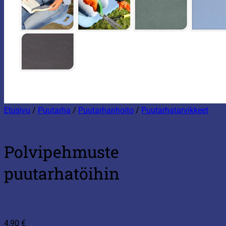
Etusivu
/
Puutarha
/
Puutarhanhoito
/
Puutarhatarvikkeet
Polvipehmuste
puutarhatöihin
4,90
€