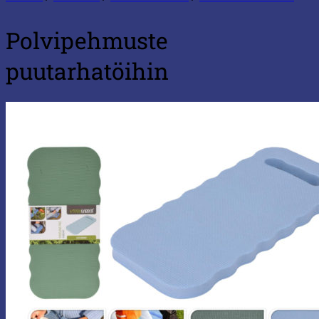
Polvipehmuste
puutarhatöihin