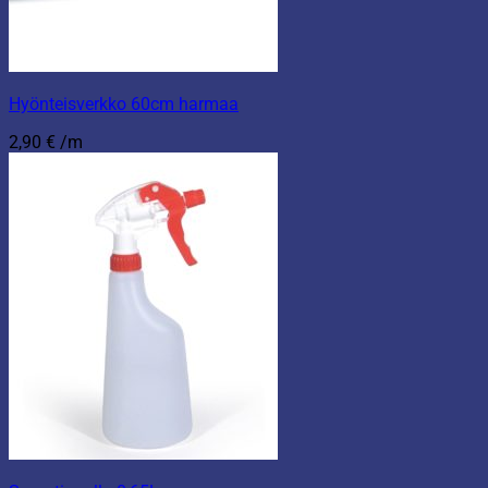
Hyönteisverkko 60cm harmaa
2,90
€
/m