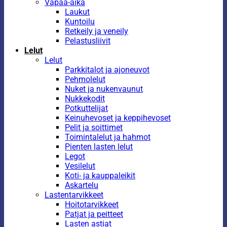
Vapaa-aika
Laukut
Kuntoilu
Retkeily ja veneily
Pelastusliivit
Lelut
Lelut
Parkkitalot ja ajoneuvot
Pehmolelut
Nuket ja nukenvaunut
Nukkekodit
Potkuttelijat
Keinuhevoset ja keppihevoset
Pelit ja soittimet
Toimintalelut ja hahmot
Pienten lasten lelut
Legot
Vesilelut
Koti- ja kauppaleikit
Askartelu
Lastentarvikkeet
Hoitotarvikkeet
Patjat ja peitteet
Lasten astiat