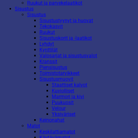
Ruukut ja parvekelaatikot
Sisustus
Sisustus
Sisustustyynyt ja huovat
Tekokasvit
Ruukut
Sisustuskorit ja -laatikot
Lyhdyt
Kynttilät
Valosarjat ja sisustusvalot
Kranssit
Piensisustus
Toimistotarvikkeet
Sisustusmuovit
Staattiset kalvot
Kuviolliset
Marmori ja kivi
Puukuosit
Velour
Yksiväriset
Keinonahat
Matot
Keskilattiamatot
Käytävämatot