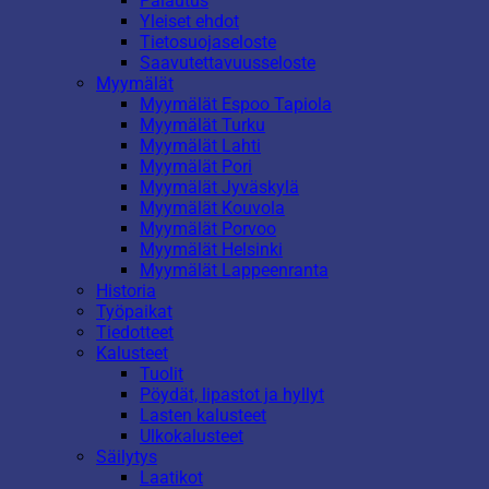
Palautus
Yleiset ehdot
Tietosuojaseloste
Saavutettavuusseloste
Myymälät
Myymälät Espoo Tapiola
Myymälät Turku
Myymälät Lahti
Myymälät Pori
Myymälät Jyväskylä
Myymälät Kouvola
Myymälät Porvoo
Myymälät Helsinki
Myymälät Lappeenranta
Historia
Työpaikat
Tiedotteet
Kalusteet
Tuolit
Pöydät, lipastot ja hyllyt
Lasten kalusteet
Ulkokalusteet
Säilytys
Laatikot