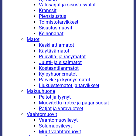
Valosarjat ja sisustusvalot
Kranssit
Piensisustus
Toimistotarvikkeet
Sisustusmuovit
Keinonahat
Matot
Keskilattiamatot
Käytävämatot
Puuvilla- ja räsymatot
Juutti- ja sisalmatot
Kosteantilanmatot
Kylpyhuonematot
Parveke ja kynnysmatot
Liukuestematot ja tarvikkeet
Makuuhuone
Peitot ja tyynyt
Muovitettu frotee ja patjansuojat
Patjat ja varavuoteet
Vaahtomuovit
Vaahtomuovilevyt
Solumuovilevyt
Muut vaahtomuovit