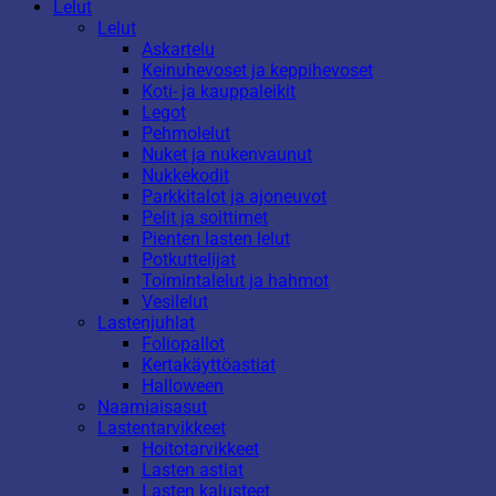
Lelut
Lelut
Askartelu
Keinuhevoset ja keppihevoset
Koti- ja kauppaleikit
Legot
Pehmolelut
Nuket ja nukenvaunut
Nukkekodit
Parkkitalot ja ajoneuvot
Pelit ja soittimet
Pienten lasten lelut
Potkuttelijat
Toimintalelut ja hahmot
Vesilelut
Lastenjuhlat
Foliopallot
Kertakäyttöastiat
Halloween
Naamiaisasut
Lastentarvikkeet
Hoitotarvikkeet
Lasten astiat
Lasten kalusteet