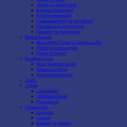
Juutti- ja sisalmatot
Kosteantilanmatot
Kylpyhuonematot
Liukuestematot ja tarvikkeet
Parveke ja kynnysmatot
Puuvilla- ja räsymatot
Makuuhuone
Muovitettu frotee ja patjansuojat
Patjat ja varavuoteet
Peitot ja tyynyt
Vaahtomuovit
Muut vaahtomuovit
Solumuovilevyt
Vaahtomuovilevyt
Joulu
Juhlat
Lahjaideat
Juhlatarvikkeet
Pääsiäinen
Vapaa-aika
Kuntoilu
Laukut
Retkeily ja veneily