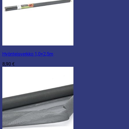
Hyönteisverkko 1,0×2,5m
8,90
€