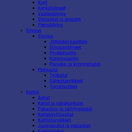
Korit
Kenkätelineet
Vaatesäilytys
Vesiastiat ja ämpärit
Piensäilytys
Siivous
Siivous
Jätteiden käsittely
Siivousvälineet
Pyykkihuolto
Kunnossapito
Parveke- ja kynnysmatot
Pienrauta
Työkalut
Sähkötarvikkeet
Turvatuotteet
Keittiö
Astiat
Kernit ja vahakankaat
Pakastus- ja säilytysrasiat
Kertakäyttöastiat
Keittiötarvikkeet
Juomapullot ja vesiastiat
Kylmälaukut