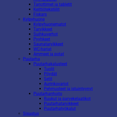
Tarjottimet ja tabletit
Keittiötekstiilit
Fiskars
Kylpyhuone
Kylpyhuonematot
Tarvikkeet
Suihkuverhot
Pyyhkeet
Saunatarvikkeet
WC-harjat
Ammeet ja potat
Puutarha
Puutarhakalusteet
Tuolit
Pöydät
Setit
Aurinkovarjot
Pehmusteet ja istuintyynyt
Puutarhanhoito
Ruukut ja parvekelaatikot
Puutarhatarvikkeet
Puutarhatyökalut
Sisustus