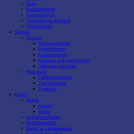
Korit
Kenkätelineet
Vaatesäilytys
Vesiastiat ja ämpärit
Piensäilytys
Siivous
Siivous
Siivousvälineet
Pyykkihuolto
Kunnossapito
Parveke- ja kynnysmatot
Jätteiden käsittely
Pienrauta
Sähkötarvikkeet
Turvatuotteet
Työkalut
Keittiö
Astiat
Arabia
Iittala
Keittiötarvikkeet
Keittiötekstiilit
Kernit ja vahakankaat