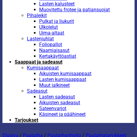
Lasten kalusteet
Muovitettu frotee ja patjansuojat
Pihaleikit
Pulkat ja liukurit
Ulkolelut
Uima-altaat
Lastenjuhlat
Foliopallot
Naamiaisasut
Kertakäyttöastiat
Saappaat ja sadeasut
Kumisaappaat
Aikuisten kumisaappaat
Lasten kumisaappaat
Muut jalkineet
Sadeasut
Lasten sadeasut
Aikuisten sadeasut
Sateenvarjot
Käsineet ja päähineet
Tarjoukset
Etusivu
/
Puutarha
/
Puutarhanhoito
/
Puutarhatarvikkeet