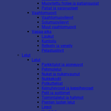
Muovitettu frotee ja patjansuojat
Patjat ja varavuoteet
Vaahtomuovit
Vaahtomuovilevyt
Solumuovilevyt
Muut vaahtomuovit
Vapaa-aika
Laukut
Kuntoilu
Retkeily ja veneily
Pelastusliivit
Lelut
Lelut
Parkkitalot ja ajoneuvot
Pehmolelut
Nuket ja nukenvaunut
Nukkekodit
Potkuttelijat
Keinuhevoset ja keppihevoset
Pelit ja soittimet
Toimintalelut ja hahmot
Pienten lasten lelut
Legot