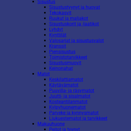
Sisustus
Sisustustyynyt ja huovat
Tekokasvit
Ruukut ja maljakot
Sisustuskorit ja -laatikot
Lyhdyt
Kynttilät
Valosarjat ja sisustusvalot
Kranssit
Piensisustus
Toimistotarvikkeet
Sisustusmuovit
Keinonahat
Matot
Keskilattiamatot
Käytävämatot
Puuvilla- ja räsymatot
Juutti- ja sisalmatot
Kosteantilanmatot
Kylpyhuonematot
Parveke ja kynnysmatot
Liukuestematot ja tarvikkeet
Makuuhuone
Peitot ja tyynyt