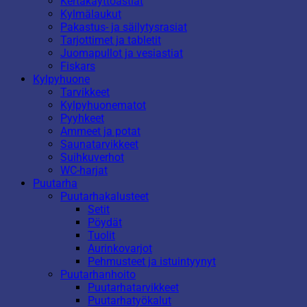
Kertakäyttöastiat
Kylmälaukut
Pakastus- ja säilytysrasiat
Tarjottimet ja tabletit
Juomapullot ja vesiastiat
Fiskars
Kylpyhuone
Tarvikkeet
Kylpyhuonematot
Pyyhkeet
Ammeet ja potat
Saunatarvikkeet
Suihkuverhot
WC-harjat
Puutarha
Puutarhakalusteet
Setit
Pöydät
Tuolit
Aurinkovarjot
Pehmusteet ja istuintyynyt
Puutarhanhoito
Puutarhatarvikkeet
Puutarhatyökalut