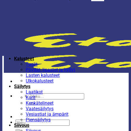
Kalusteet
Tuolit
Pöydät, lipastot ja hyllyt
Lasten kalusteet
Ulkokalusteet
Säilytys
Laatikot
Etsi:
Korit
Kenkätelineet
Vaatesäilytys
Vesiastiat ja ämpärit
Piensäilytys
Etsi:
Siivous
Siivous