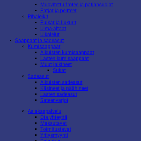
Muovitettu frotee ja patjansuojat
Patjat ja peitteet
Pihaleikit
Pulkat ja liukurit
Uima-altaat
Ulkolelut
Saappaat ja sadeasut
Kumisaappaat
Aikuisten kumisaappaat
Lasten kumisaappaat
Muut jalkineet
Sukat
Sadeasut
Aikuisten sadeasut
Käsineet ja päähineet
Lasten sadeasut
Sateenvarjot
Asiakaspalvelu
Ota yhteyttä
Maksutavat
Toimitustavat
Yritysmyynti