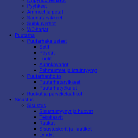
Kylpyhuonematot
Pyyhkeet
Ammeet ja potat
Saunatarvikkeet
Suihkuverhot
WC-harjat
Puutarha
Puutarhakalusteet
Setit
Pöydät
Tuolit
Aurinkovarjot
Pehmusteet ja istuintyynyt
Puutarhanhoito
Puutarhatarvikkeet
Puutarhatyökalut
Ruukut ja parvekelaatikot
Sisustus
Sisustus
Sisustustyynyt ja huovat
Tekokasvit
Ruukut
Sisustuskorit ja -laatikot
Lyhdyt