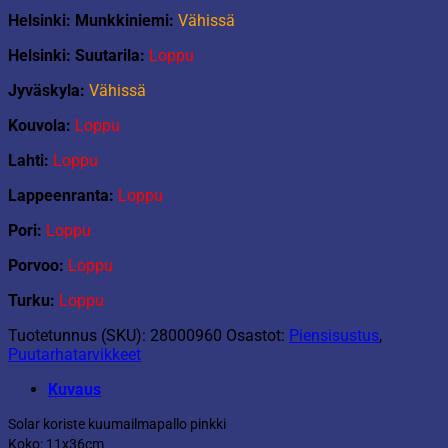
Helsinki: Munkkiniemi:
Vähissä
Helsinki: Suutarila:
Loppu
Jyväskyla:
Vähissä
Kouvola:
Loppu
Lahti:
Loppu
Lappeenranta:
Loppu
Pori:
Loppu
Porvoo:
Loppu
Turku:
Loppu
Tuotetunnus (SKU):
28000960
Osastot:
Piensisustus
,
Puutarhatarvikkeet
Kuvaus
Solar koriste kuumailmapallo pinkki
Koko: 11x36cm