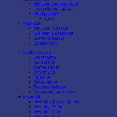
Aikuisten kumisaappaat
Lasten kumisaappaat
Muut jalkineet
Sukat
Sadeasut
Aikuisten sadeasut
Käsineet ja päähineet
Lasten sadeasut
Sateenvarjot
Asiakaspalvelu
Ota yhteyttä
Maksutavat
Toimitustavat
Yritysmyynti
Palautus
Yleiset ehdot
Tietosuojaseloste
Saavutettavuusseloste
Myymälät
Myymälät Espoo Tapiola
Myymälät Turku
Myymälät Lahti
Myymälät Pori