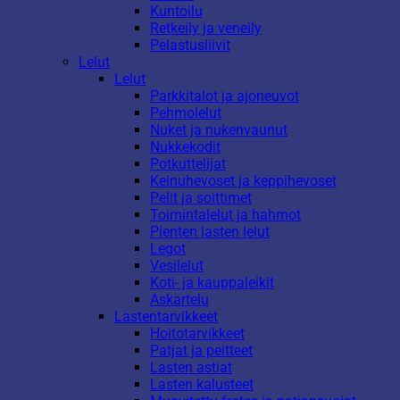
Kuntoilu
Retkeily ja veneily
Pelastusliivit
Lelut
Lelut
Parkkitalot ja ajoneuvot
Pehmolelut
Nuket ja nukenvaunut
Nukkekodit
Potkuttelijat
Keinuhevoset ja keppihevoset
Pelit ja soittimet
Toimintalelut ja hahmot
Pienten lasten lelut
Legot
Vesilelut
Koti- ja kauppaleikit
Askartelu
Lastentarvikkeet
Hoitotarvikkeet
Patjat ja peitteet
Lasten astiat
Lasten kalusteet