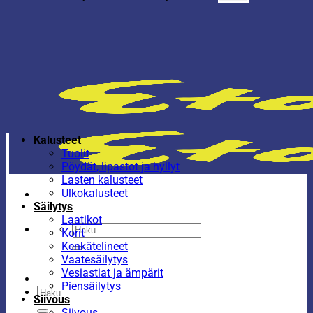
Kalusteet
Tuolit
Pöydät, lipastot ja hyllyt
Lasten kalusteet
Ulkokalusteet
Säilytys
Laatikot
Etsi:
Korit
Kenkätelineet
Vaatesäilytys
Vesiastiat ja ämpärit
Piensäilytys
Etsi:
Siivous
Siivous