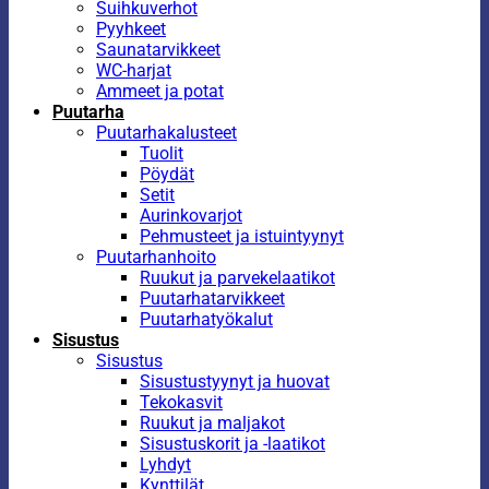
Suihkuverhot
Pyyhkeet
Saunatarvikkeet
WC-harjat
Ammeet ja potat
Puutarha
Puutarhakalusteet
Tuolit
Pöydät
Setit
Aurinkovarjot
Pehmusteet ja istuintyynyt
Puutarhanhoito
Ruukut ja parvekelaatikot
Puutarhatarvikkeet
Puutarhatyökalut
Sisustus
Sisustus
Sisustustyynyt ja huovat
Tekokasvit
Ruukut ja maljakot
Sisustuskorit ja -laatikot
Lyhdyt
Kynttilät