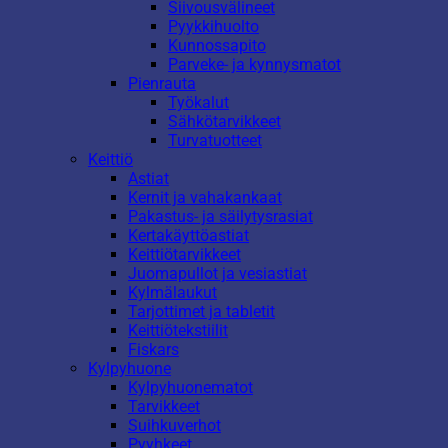
Siivousvälineet
Pyykkihuolto
Kunnossapito
Parveke- ja kynnysmatot
Pienrauta
Työkalut
Sähkötarvikkeet
Turvatuotteet
Keittiö
Astiat
Kernit ja vahakankaat
Pakastus- ja säilytysrasiat
Kertakäyttöastiat
Keittiötarvikkeet
Juomapullot ja vesiastiat
Kylmälaukut
Tarjottimet ja tabletit
Keittiötekstiilit
Fiskars
Kylpyhuone
Kylpyhuonematot
Tarvikkeet
Suihkuverhot
Pyyhkeet