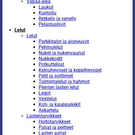
Vapaa-aika
Laukut
Kuntoilu
Retkeily ja veneily
Pelastusliivit
Lelut
Lelut
Parkkitalot ja ajoneuvot
Pehmolelut
Nuket ja nukenvaunut
Nukkekodit
Potkuttelijat
Keinuhevoset ja keppihevoset
Pelit ja soittimet
Toimintalelut ja hahmot
Pienten lasten lelut
Legot
Vesilelut
Koti- ja kauppaleikit
Askartelu
Lastentarvikkeet
Hoitotarvikkeet
Patjat ja peitteet
Lasten astiat