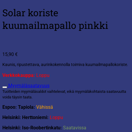
Solar koriste
kuumailmapallo pinkki
15,90
€
Kaunis, ripustettava, aurinkokennolla toimiva kuumailmapallokoriste.
Verkkokauppa:
Loppu
Myymäläsaatavuus
Tuotteiden myymäläsaldot vaihtelevat, eikä myymäläkohtaista saatavuutta
voida täysin taata.
Espoo: Tapiola:
Vähissä
Helsinki: Herttoniemi:
Loppu
Helsinki: Iso-Roobertinkatu:
Saatavissa