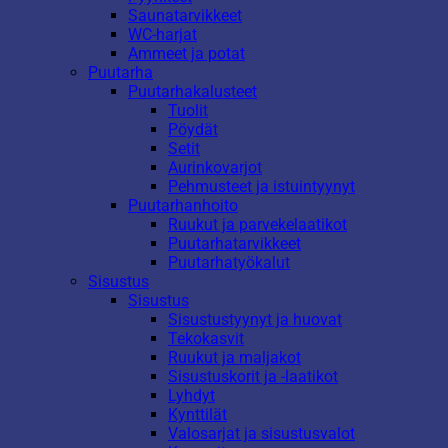
Saunatarvikkeet
WC-harjat
Ammeet ja potat
Puutarha
Puutarhakalusteet
Tuolit
Pöydät
Setit
Aurinkovarjot
Pehmusteet ja istuintyynyt
Puutarhanhoito
Ruukut ja parvekelaatikot
Puutarhatarvikkeet
Puutarhatyökalut
Sisustus
Sisustus
Sisustustyynyt ja huovat
Tekokasvit
Ruukut ja maljakot
Sisustuskorit ja -laatikot
Lyhdyt
Kynttilät
Valosarjat ja sisustusvalot