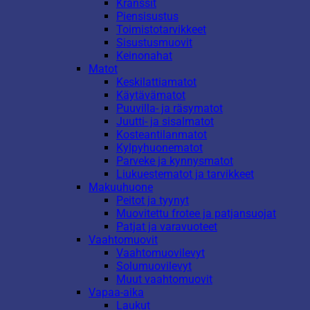
Kranssit
Piensisustus
Toimistotarvikkeet
Sisustusmuovit
Keinonahat
Matot
Keskilattiamatot
Käytävämatot
Puuvilla- ja räsymatot
Juutti- ja sisalmatot
Kosteantilanmatot
Kylpyhuonematot
Parveke ja kynnysmatot
Liukuestematot ja tarvikkeet
Makuuhuone
Peitot ja tyynyt
Muovitettu frotee ja patjansuojat
Patjat ja varavuoteet
Vaahtomuovit
Vaahtomuovilevyt
Solumuovilevyt
Muut vaahtomuovit
Vapaa-aika
Laukut