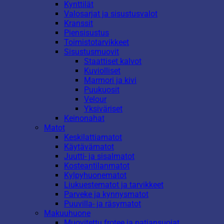
Kynttilät
Valosarjat ja sisustusvalot
Kranssit
Piensisustus
Toimistotarvikkeet
Sisustusmuovit
Staattiset kalvot
Kuviolliset
Marmori ja kivi
Puukuosit
Velour
Yksiväriset
Keinonahat
Matot
Keskilattiamatot
Käytävämatot
Juutti- ja sisalmatot
Kosteantilanmatot
Kylpyhuonematot
Liukuestematot ja tarvikkeet
Parveke ja kynnysmatot
Puuvilla- ja räsymatot
Makuuhuone
Muovitettu frotee ja patjansuojat