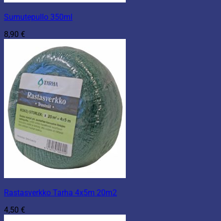
Sumutepullo 350ml
8,90
€
Rastasverkko Tarha 4x5m 20m2
4,50
€