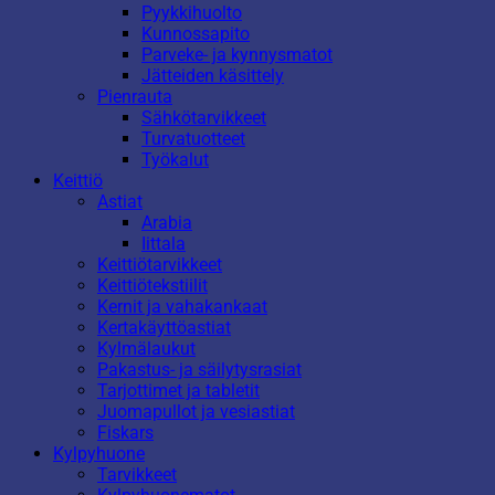
Pyykkihuolto
Kunnossapito
Parveke- ja kynnysmatot
Jätteiden käsittely
Pienrauta
Sähkötarvikkeet
Turvatuotteet
Työkalut
Keittiö
Astiat
Arabia
Iittala
Keittiötarvikkeet
Keittiötekstiilit
Kernit ja vahakankaat
Kertakäyttöastiat
Kylmälaukut
Pakastus- ja säilytysrasiat
Tarjottimet ja tabletit
Juomapullot ja vesiastiat
Fiskars
Kylpyhuone
Tarvikkeet