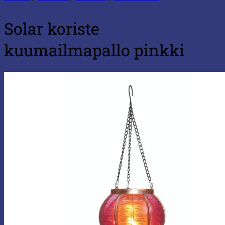
Solar koriste
kuumailmapallo pinkki