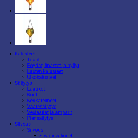
Kalusteet
Tuolit
Pöydät, lipastot ja hyllyt
Lasten kalusteet
Ulkokalusteet
Säilytys
Laatikot
Korit
Kenkätelineet
Vaatesäilytys
Vesiastiat ja ämpärit
Piensäilytys
Siivous
Siivous
Siivousvälineet