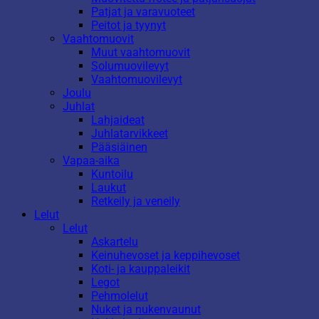
Patjat ja varavuoteet
Peitot ja tyynyt
Vaahtomuovit
Muut vaahtomuovit
Solumuovilevyt
Vaahtomuovilevyt
Joulu
Juhlat
Lahjaideat
Juhlatarvikkeet
Pääsiäinen
Vapaa-aika
Kuntoilu
Laukut
Retkeily ja veneily
Lelut
Lelut
Askartelu
Keinuhevoset ja keppihevoset
Koti- ja kauppaleikit
Legot
Pehmolelut
Nuket ja nukenvaunut