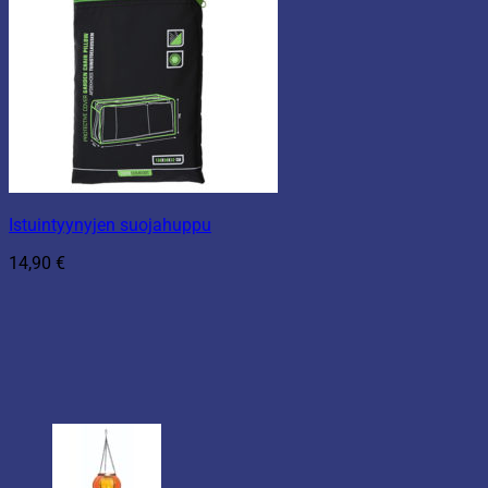
Istuintyynyjen suojahuppu
14,90
€