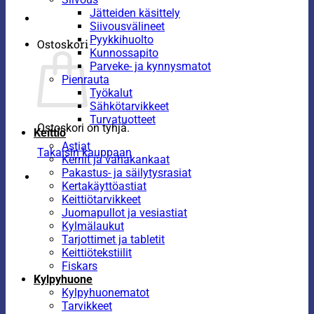
Jätteiden käsittely
Siivousvälineet
Pyykkihuolto
Ostoskori
Kunnossapito
Parveke- ja kynnysmatot
Pienrauta
Työkalut
Sähkötarvikkeet
Turvatuotteet
Ostoskori on tyhjä.
Keittiö
Astiat
Takaisin kauppaan
Kernit ja vahakankaat
Pakastus- ja säilytysrasiat
Kertakäyttöastiat
Keittiötarvikkeet
Juomapullot ja vesiastiat
Kylmälaukut
Tarjottimet ja tabletit
Keittiötekstiilit
Fiskars
Kylpyhuone
Kylpyhuonematot
Tarvikkeet