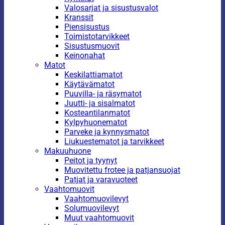
Valosarjat ja sisustusvalot
Kranssit
Piensisustus
Toimistotarvikkeet
Sisustusmuovit
Keinonahat
Matot
Keskilattiamatot
Käytävämatot
Puuvilla- ja räsymatot
Juutti- ja sisalmatot
Kosteantilanmatot
Kylpyhuonematot
Parveke ja kynnysmatot
Liukuestematot ja tarvikkeet
Makuuhuone
Peitot ja tyynyt
Muovitettu frotee ja patjansuojat
Patjat ja varavuoteet
Vaahtomuovit
Vaahtomuovilevyt
Solumuovilevyt
Muut vaahtomuovit