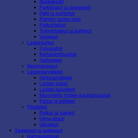
Nukkekodit
Parkkitalot ja ajoneuvot
Pelit ja soittimet
Pienten lasten lelut
Potkuttelijat
Toimintalelut ja hahmot
Vesilelut
Lastenjuhlat
Foliopallot
Kertakäyttöastiat
Halloween
Naamiaisasut
Lastentarvikkeet
Hoitotarvikkeet
Lasten astiat
Lasten kalusteet
Muovitettu frotee ja patjansuojat
Patjat ja peitteet
Pihaleikit
Pulkat ja liukurit
Uima-altaat
Ulkolelut
Saappaat ja sadeasut
Kumisaappaat