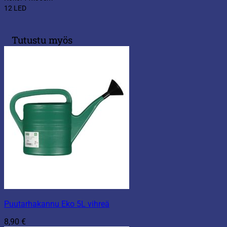
12 LED
Tutustu myös
Puutarhakannu Eko 5L vihreä
8,90
€