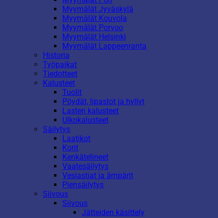
Myymälät Jyväskylä
Myymälät Kouvola
Myymälät Porvoo
Myymälät Helsinki
Myymälät Lappeenranta
Historia
Työpaikat
Tiedotteet
Kalusteet
Tuolit
Pöydät, lipastot ja hyllyt
Lasten kalusteet
Ulkokalusteet
Säilytys
Laatikot
Korit
Kenkätelineet
Vaatesäilytys
Vesiastiat ja ämpärit
Piensäilytys
Siivous
Siivous
Jätteiden käsittely