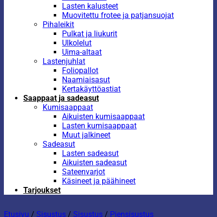
Lasten kalusteet
Muovitettu frotee ja patjansuojat
Pihaleikit
Pulkat ja liukurit
Ulkolelut
Uima-altaat
Lastenjuhlat
Foliopallot
Naamiaisasut
Kertakäyttöastiat
Saappaat ja sadeasut
Kumisaappaat
Aikuisten kumisaappaat
Lasten kumisaappaat
Muut jalkineet
Sadeasut
Lasten sadeasut
Aikuisten sadeasut
Sateenvarjot
Käsineet ja päähineet
Tarjoukset
Etusivu
/
Sisustus
/
Sisustus
/
Piensisustus