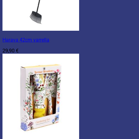
Harava 42cm varrella
29,90
€