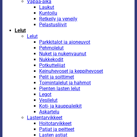
Vapaa-aika
Laukut
Kuntoilu
Retkeily ja veneily
Pelastusliivit
Lelut
Lelut
Parkkitalot ja ajoneuvot
Pehmolelut
Nuket ja nukenvaunut
Nukkekodit
Potkuttelijat
Keinuhevoset ja keppihevoset
Pelit ja soittimet
Toimintalelut ja hahmot
Pienten lasten lelut
Legot
Vesilelut
Koti- ja kauppaleikit
Askartelu
Lastentarvikkeet
Hoitotarvikkeet
Patjat ja peitteet
Lasten astiat