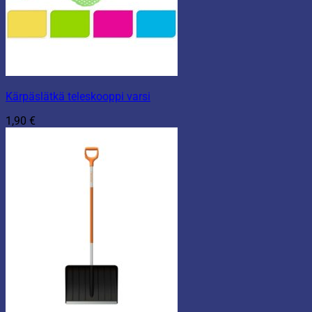
Kärpäslätkä teleskooppi varsi
1,90
€