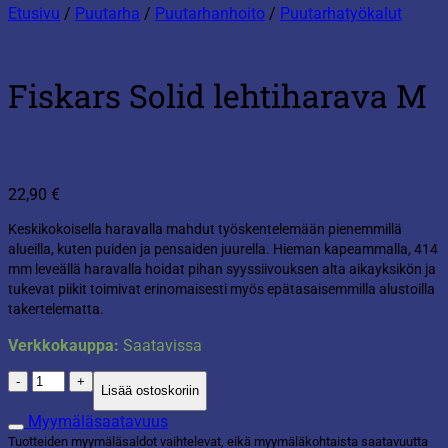
Etusivu
/
Puutarha
/
Puutarhanhoito
/
Puutarhatyökalut
Fiskars Solid lehtiharava M
22,90
€
Keskikokoisella haravalla mahdut työskentelemään pienemmillä
alueilla, kuten puiden ja pensaiden juurella. Hieman kapeammalla, 414
mm leveällä haravalla hoidat pihan syyssiivouksen alta aikayksikön ja
tukevat piikit toimivat erinomaisesti myös epätasaisemmilla alustoilla
takertelematta.
Verkkokauppa:
Saatavissa
Fiskars
Lisää ostoskoriin
Solid
lehtiharava
Myymäläsaatavuus
M
Tuotteiden myymäläsaldot vaihtelevat, eikä myymäläkohtaista saatavuutta