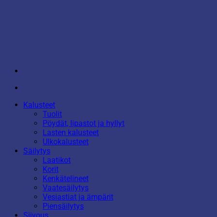
Kalusteet
Tuolit
Pöydät, lipastot ja hyllyt
Lasten kalusteet
Ulkokalusteet
Säilytys
Laatikot
Korit
Kenkätelineet
Vaatesäilytys
Vesiastiat ja ämpärit
Piensäilytys
Siivous