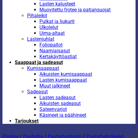
Lasten kalusteet
Muovitettu frotee ja patjansuojat
Pihaleikit
Pulkat ja liukurit
Ulkolelut
Uima-altaat
Lastenjuhlat
Foliopallot
Naamiaisasut
Kertakäyttöastiat
Saappaat ja sadeasut
Kumisaappaat
Aikuisten kumisaappaat
Lasten kumisaappaat
Muut jalkineet
Sadeasut
Lasten sadeasut
Aikuisten sadeasut
Sateenvarjot
Käsineet ja päähineet
Tarjoukset
Etusivu
/
Puutarha
/
Puutarhanhoito
/
Puutarhatyökalut