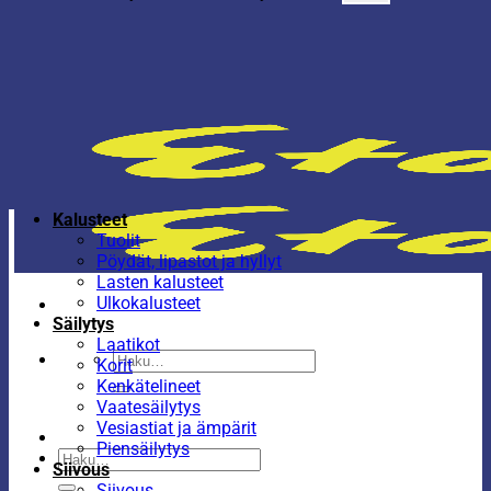
Kalusteet
Tuolit
Pöydät, lipastot ja hyllyt
Lasten kalusteet
Ulkokalusteet
Säilytys
Laatikot
Etsi:
Korit
Kenkätelineet
Vaatesäilytys
Vesiastiat ja ämpärit
Piensäilytys
Etsi:
Siivous
Siivous