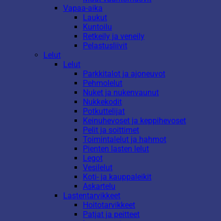
Vapaa-aika
Laukut
Kuntoilu
Retkeily ja veneily
Pelastusliivit
Lelut
Lelut
Parkkitalot ja ajoneuvot
Pehmolelut
Nuket ja nukenvaunut
Nukkekodit
Potkuttelijat
Keinuhevoset ja keppihevoset
Pelit ja soittimet
Toimintalelut ja hahmot
Pienten lasten lelut
Legot
Vesilelut
Koti- ja kauppaleikit
Askartelu
Lastentarvikkeet
Hoitotarvikkeet
Patjat ja peitteet