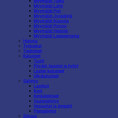
Myymälät Turku
Myymälät Lahti
Myymälät Pori
Myymälät Jyväskylä
Myymälät Kouvola
Myymälät Porvoo
Myymälät Helsinki
Myymälät Lappeenranta
Historia
Työpaikat
Tiedotteet
Kalusteet
Tuolit
Pöydät, lipastot ja hyllyt
Lasten kalusteet
Ulkokalusteet
Säilytys
Laatikot
Korit
Kenkätelineet
Vaatesäilytys
Vesiastiat ja ämpärit
Piensäilytys
Siivous