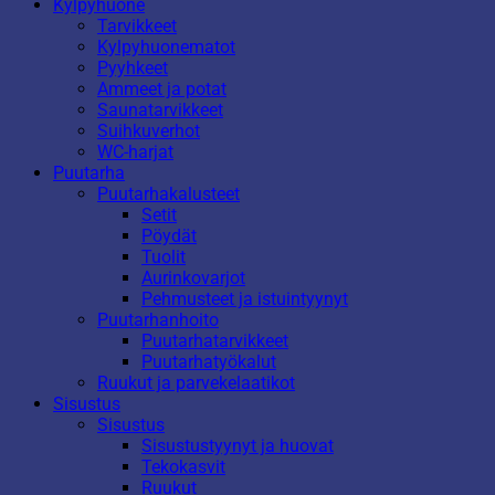
Kylpyhuone
Tarvikkeet
Kylpyhuonematot
Pyyhkeet
Ammeet ja potat
Saunatarvikkeet
Suihkuverhot
WC-harjat
Puutarha
Puutarhakalusteet
Setit
Pöydät
Tuolit
Aurinkovarjot
Pehmusteet ja istuintyynyt
Puutarhanhoito
Puutarhatarvikkeet
Puutarhatyökalut
Ruukut ja parvekelaatikot
Sisustus
Sisustus
Sisustustyynyt ja huovat
Tekokasvit
Ruukut