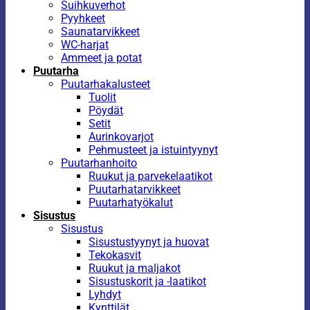
Suihkuverhot
Pyyhkeet
Saunatarvikkeet
WC-harjat
Ammeet ja potat
Puutarha
Puutarhakalusteet
Tuolit
Pöydät
Setit
Aurinkovarjot
Pehmusteet ja istuintyynyt
Puutarhanhoito
Ruukut ja parvekelaatikot
Puutarhatarvikkeet
Puutarhatyökalut
Sisustus
Sisustus
Sisustustyynyt ja huovat
Tekokasvit
Ruukut ja maljakot
Sisustuskorit ja -laatikot
Lyhdyt
Kynttilät