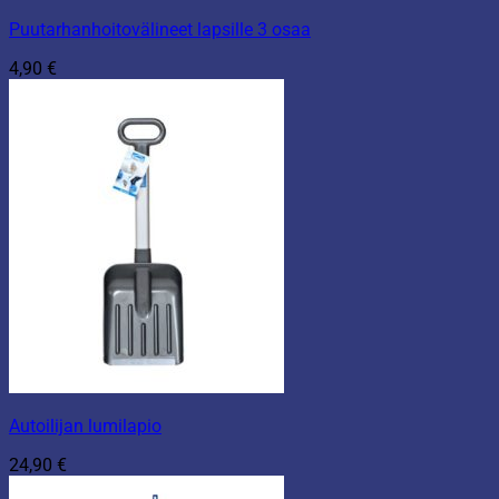
Puutarhanhoitovälineet lapsille 3 osaa
4,90
€
Autoilijan lumilapio
24,90
€