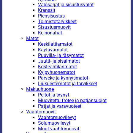
Valosarjat ja sisustusvalot
Kranssit
Piensisustus
Toimistotarvikkeet
Sisustusmuovit
Keinonahat
Matot
Keskilattiamatot
Käytävämatot
Puuvilla- ja räsymatot
Juutti- ja sisalmatot
Kosteantilanmatot
Kylpyhuonematot
Parveke ja kynnysmatot
Liukuestematot ja tarvikkeet
Makuuhuone
Peitot ja tyynyt
Muovitettu frotee ja patjansuojat
Patjat ja varavuoteet
Vaahtomuovit
Vaahtomuovilevyt
Solumuovilevyt
Muut vaahtomuovit