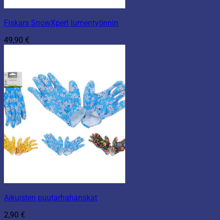
Fiskars SnowXpert lumentyönnin
49,90
€
Aikuisten puutarhahanskat
2,90
€