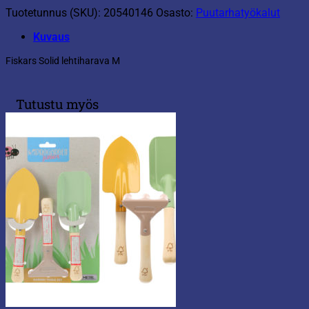
Tuotetunnus (SKU):
20540146
Osasto:
Puutarhatyökalut
Kuvaus
Fiskars Solid lehtiharava M
Tutustu myös