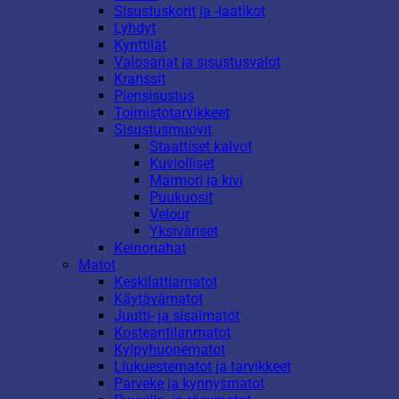
Sisustuskorit ja -laatikot
Lyhdyt
Kynttilät
Valosarjat ja sisustusvalot
Kranssit
Piensisustus
Toimistotarvikkeet
Sisustusmuovit
Staattiset kalvot
Kuviolliset
Marmori ja kivi
Puukuosit
Velour
Yksiväriset
Keinonahat
Matot
Keskilattiamatot
Käytävämatot
Juutti- ja sisalmatot
Kosteantilanmatot
Kylpyhuonematot
Liukuestematot ja tarvikkeet
Parveke ja kynnysmatot