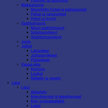
Puuvilla- ja räsymatot
Makuuhuone
Muovitettu frotee ja patjansuojat
Patjat ja varavuoteet
Peitot ja tyynyt
Vaahtomuovit
Muut vaahtomuovit
Solumuovilevyt
Vaahtomuovilevyt
Joulu
Juhlat
Lahjaideat
Juhlatarvikkeet
Pääsiäinen
Vapaa-aika
Kuntoilu
Laukut
Retkeily ja veneily
Lelut
Lelut
Askartelu
Keinuhevoset ja keppihevoset
Koti- ja kauppaleikit
Legot