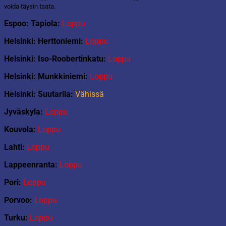
määrä
voida täysin taata.
Espoo: Tapiola:
Loppu
Helsinki: Herttoniemi:
Loppu
Helsinki: Iso-Roobertinkatu:
Loppu
Helsinki: Munkkiniemi:
Loppu
Helsinki: Suutarila:
Vähissä
Jyväskyla:
Loppu
Kouvola:
Loppu
Lahti:
Loppu
Lappeenranta:
Loppu
Pori:
Loppu
Porvoo:
Loppu
Turku:
Loppu