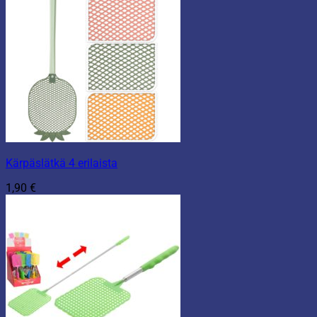
Kärpäslätkä 4 erilaista
1,90
€