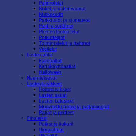
Pehmolelut
Nuket ja nukenvaunut
Nukkekodit
Parkkitalot ja ajoneuvot
Pelit ja soittimet
Pienten lasten lelut
Potkuttelijat
Toimintalelut ja hahmot
Vesilelut
Lastenjuhlat
Foliopallot
Kertakäyttöastiat
Halloween
Naamiaisasut
Lastentarvikkeet
Hoitotarvikkeet
Lasten astiat
Lasten kalusteet
Muovitettu frotee ja patjansuojat
Patjat ja peitteet
Pihaleikit
Pulkat ja liukurit
Uima-altaat
Ulkolelut