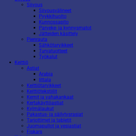
Siivous
Siivousvälineet
Pyykkihuolto
Kunnossapito
Parveke- ja kynnysmatot
Jätteiden käsittely
Pienrauta
Sähkötarvikkeet
Turvatuotteet
Työkalut
Keittiö
Astiat
Arabia
Iittala
Keittiötarvikkeet
Keittiötekstiilit
Kernit ja vahakankaat
Kertakäyttöastiat
Kylmälaukut
Pakastus- ja säilytysrasiat
Tarjottimet ja tabletit
Juomapullot ja vesiastiat
Fiskars