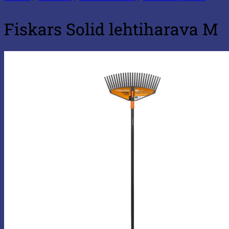
Fiskars Solid lehtiharava M