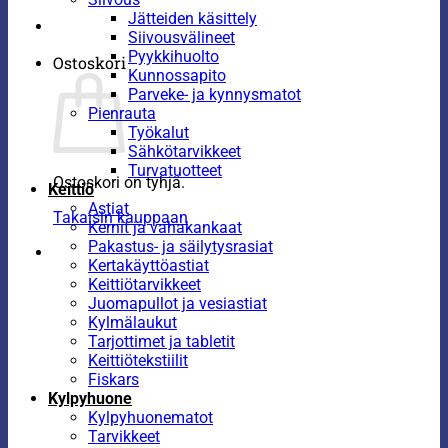
Jätteiden käsittely
Siivousvälineet
Pyykkihuolto
Ostoskori
Kunnossapito
Parveke- ja kynnysmatot
Pienrauta
Työkalut
Sähkötarvikkeet
Turvatuotteet
Ostoskori on tyhjä.
Keittiö
Astiat
Takaisin kauppaan
Kernit ja vahakankaat
Pakastus- ja säilytysrasiat
Kertakäyttöastiat
Keittiötarvikkeet
Juomapullot ja vesiastiat
Kylmälaukut
Tarjottimet ja tabletit
Keittiötekstiilit
Fiskars
Kylpyhuone
Kylpyhuonematot
Tarvikkeet