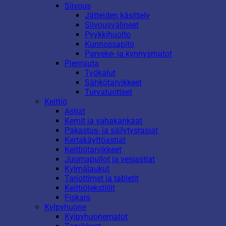
Siivous
Jätteiden käsittely
Siivousvälineet
Pyykkihuolto
Kunnossapito
Parveke- ja kynnysmatot
Pienrauta
Työkalut
Sähkötarvikkeet
Turvatuotteet
Keittiö
Astiat
Kernit ja vahakankaat
Pakastus- ja säilytysrasiat
Kertakäyttöastiat
Keittiötarvikkeet
Juomapullot ja vesiastiat
Kylmälaukut
Tarjottimet ja tabletit
Keittiötekstiilit
Fiskars
Kylpyhuone
Kylpyhuonematot