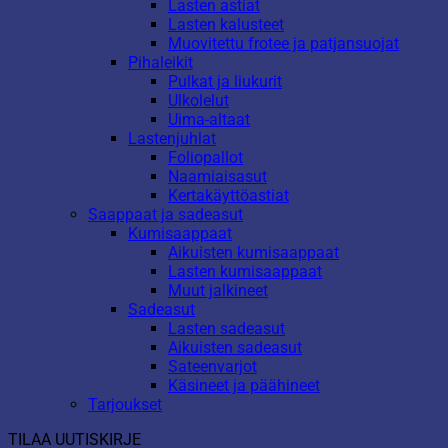
Lasten astiat
Lasten kalusteet
Muovitettu frotee ja patjansuojat
Pihaleikit
Pulkat ja liukurit
Ulkolelut
Uima-altaat
Lastenjuhlat
Foliopallot
Naamiaisasut
Kertakäyttöastiat
Saappaat ja sadeasut
Kumisaappaat
Aikuisten kumisaappaat
Lasten kumisaappaat
Muut jalkineet
Sadeasut
Lasten sadeasut
Aikuisten sadeasut
Sateenvarjot
Käsineet ja päähineet
Tarjoukset
TILAA UUTISKIRJE