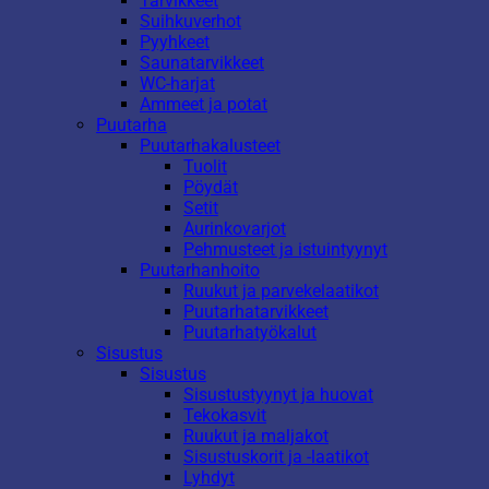
Tarvikkeet
Suihkuverhot
Pyyhkeet
Saunatarvikkeet
WC-harjat
Ammeet ja potat
Puutarha
Puutarhakalusteet
Tuolit
Pöydät
Setit
Aurinkovarjot
Pehmusteet ja istuintyynyt
Puutarhanhoito
Ruukut ja parvekelaatikot
Puutarhatarvikkeet
Puutarhatyökalut
Sisustus
Sisustus
Sisustustyynyt ja huovat
Tekokasvit
Ruukut ja maljakot
Sisustuskorit ja -laatikot
Lyhdyt