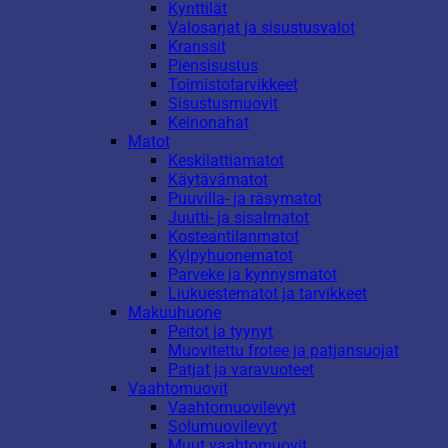
Kynttilät
Valosarjat ja sisustusvalot
Kranssit
Piensisustus
Toimistotarvikkeet
Sisustusmuovit
Keinonahat
Matot
Keskilattiamatot
Käytävämatot
Puuvilla- ja räsymatot
Juutti- ja sisalmatot
Kosteantilanmatot
Kylpyhuonematot
Parveke ja kynnysmatot
Liukuestematot ja tarvikkeet
Makuuhuone
Peitot ja tyynyt
Muovitettu frotee ja patjansuojat
Patjat ja varavuoteet
Vaahtomuovit
Vaahtomuovilevyt
Solumuovilevyt
Muut vaahtomuovit