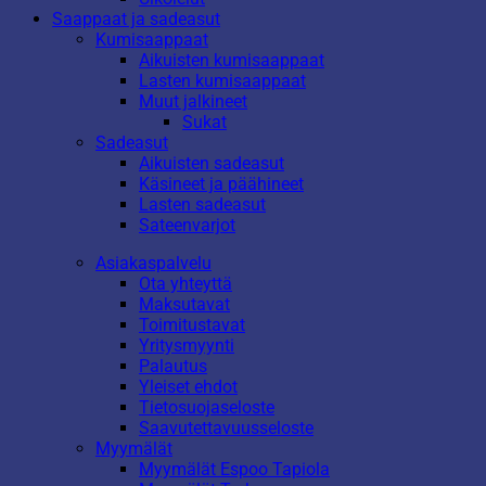
Saappaat ja sadeasut
Kumisaappaat
Aikuisten kumisaappaat
Lasten kumisaappaat
Muut jalkineet
Sukat
Sadeasut
Aikuisten sadeasut
Käsineet ja päähineet
Lasten sadeasut
Sateenvarjot
Asiakaspalvelu
Ota yhteyttä
Maksutavat
Toimitustavat
Yritysmyynti
Palautus
Yleiset ehdot
Tietosuojaseloste
Saavutettavuusseloste
Myymälät
Myymälät Espoo Tapiola