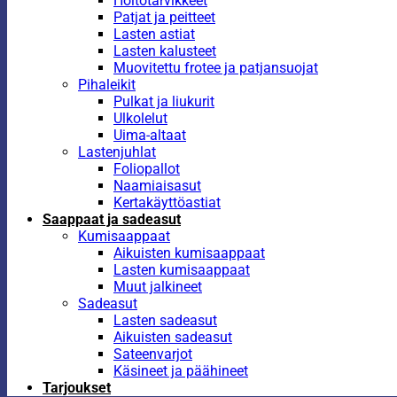
Hoitotarvikkeet
Patjat ja peitteet
Lasten astiat
Lasten kalusteet
Muovitettu frotee ja patjansuojat
Pihaleikit
Pulkat ja liukurit
Ulkolelut
Uima-altaat
Lastenjuhlat
Foliopallot
Naamiaisasut
Kertakäyttöastiat
Saappaat ja sadeasut
Kumisaappaat
Aikuisten kumisaappaat
Lasten kumisaappaat
Muut jalkineet
Sadeasut
Lasten sadeasut
Aikuisten sadeasut
Sateenvarjot
Käsineet ja päähineet
Tarjoukset