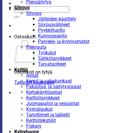
Piensäilytys
Siivous
Etsi:
Siivous
Jätteiden käsittely
Siivousvälineet
Pyykkihuolto
Kunnossapito
Ostoskori
Parveke- ja kynnysmatot
Pienrauta
Työkalut
Sähkötarvikkeet
Turvatuotteet
Keittiö
Ostoskori on tyhjä.
Astiat
Kernit ja vahakankaat
Takaisin kauppaan
Pakastus- ja säilytysrasiat
Kertakäyttöastiat
Keittiötarvikkeet
Juomapullot ja vesiastiat
Kylmälaukut
Tarjottimet ja tabletit
Keittiötekstiilit
Fiskars
Kylpyhuone