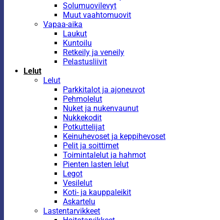
Solumuovilevyt
Muut vaahtomuovit
Vapaa-aika
Laukut
Kuntoilu
Retkeily ja veneily
Pelastusliivit
Lelut
Lelut
Parkkitalot ja ajoneuvot
Pehmolelut
Nuket ja nukenvaunut
Nukkekodit
Potkuttelijat
Keinuhevoset ja keppihevoset
Pelit ja soittimet
Toimintalelut ja hahmot
Pienten lasten lelut
Legot
Vesilelut
Koti- ja kauppaleikit
Askartelu
Lastentarvikkeet