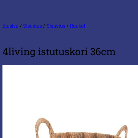
Etusivu
/
Sisustus
/
Sisustus
/
Ruukut
4living istutuskori 36cm