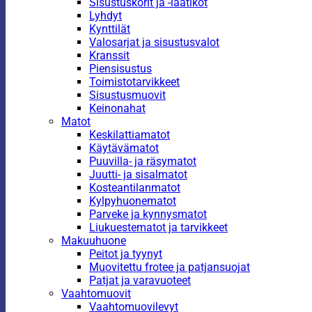
Sisustuskorit ja -laatikot
Lyhdyt
Kynttilät
Valosarjat ja sisustusvalot
Kranssit
Piensisustus
Toimistotarvikkeet
Sisustusmuovit
Keinonahat
Matot
Keskilattiamatot
Käytävämatot
Puuvilla- ja räsymatot
Juutti- ja sisalmatot
Kosteantilanmatot
Kylpyhuonematot
Parveke ja kynnysmatot
Liukuestematot ja tarvikkeet
Makuuhuone
Peitot ja tyynyt
Muovitettu frotee ja patjansuojat
Patjat ja varavuoteet
Vaahtomuovit
Vaahtomuovilevyt