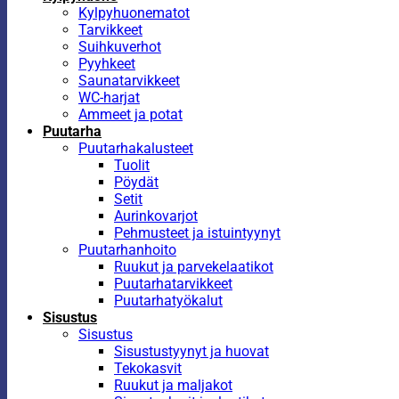
Kylpyhuonematot
Tarvikkeet
Suihkuverhot
Pyyhkeet
Saunatarvikkeet
WC-harjat
Ammeet ja potat
Puutarha
Puutarhakalusteet
Tuolit
Pöydät
Setit
Aurinkovarjot
Pehmusteet ja istuintyynyt
Puutarhanhoito
Ruukut ja parvekelaatikot
Puutarhatarvikkeet
Puutarhatyökalut
Sisustus
Sisustus
Sisustustyynyt ja huovat
Tekokasvit
Ruukut ja maljakot