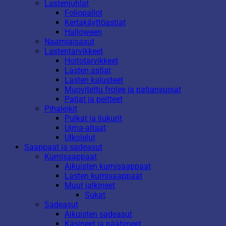
Lastenjuhlat
Foliopallot
Kertakäyttöastiat
Halloween
Naamiaisasut
Lastentarvikkeet
Hoitotarvikkeet
Lasten astiat
Lasten kalusteet
Muovitettu frotee ja patjansuojat
Patjat ja peitteet
Pihaleikit
Pulkat ja liukurit
Uima-altaat
Ulkolelut
Saappaat ja sadeasut
Kumisaappaat
Aikuisten kumisaappaat
Lasten kumisaappaat
Muut jalkineet
Sukat
Sadeasut
Aikuisten sadeasut
Käsineet ja päähineet