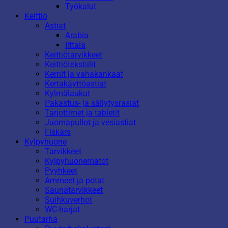
Työkalut
Keittiö
Astiat
Arabia
Iittala
Keittiötarvikkeet
Keittiötekstiilit
Kernit ja vahakankaat
Kertakäyttöastiat
Kylmälaukut
Pakastus- ja säilytysrasiat
Tarjottimet ja tabletit
Juomapullot ja vesiastiat
Fiskars
Kylpyhuone
Tarvikkeet
Kylpyhuonematot
Pyyhkeet
Ammeet ja potat
Saunatarvikkeet
Suihkuverhot
WC-harjat
Puutarha