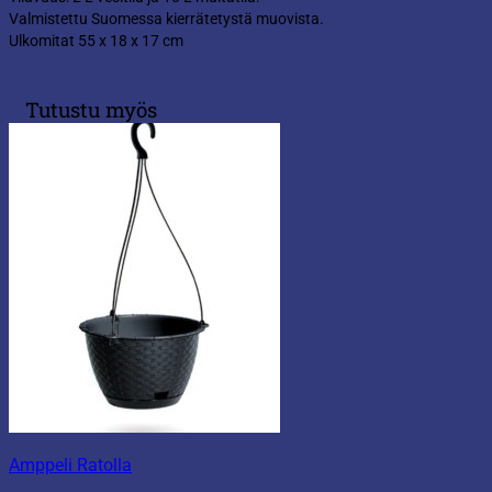
Valmistettu Suomessa kierrätetystä muovista.
Ulkomitat 55 x 18 x 17 cm
Tutustu myös
Amppeli Ratolla