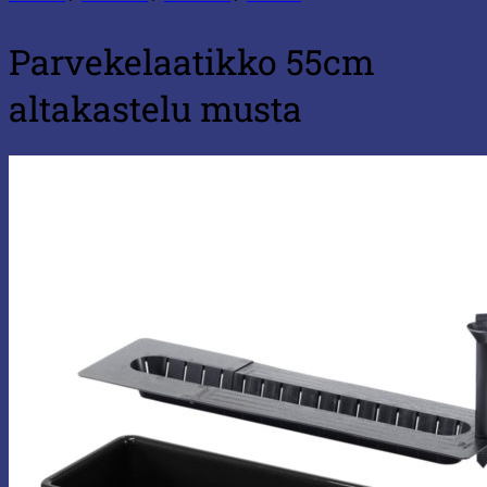
Parvekelaatikko 55cm
altakastelu musta