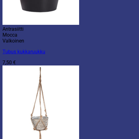
Antrasiitti
Mocca
Valkoinen
Tubus kukkaruukku
7,50
€