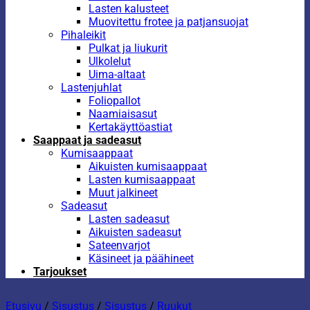
Lasten kalusteet
Muovitettu frotee ja patjansuojat
Pihaleikit
Pulkat ja liukurit
Ulkolelut
Uima-altaat
Lastenjuhlat
Foliopallot
Naamiaisasut
Kertakäyttöastiat
Saappaat ja sadeasut
Kumisaappaat
Aikuisten kumisaappaat
Lasten kumisaappaat
Muut jalkineet
Sadeasut
Lasten sadeasut
Aikuisten sadeasut
Sateenvarjot
Käsineet ja päähineet
Tarjoukset
Etusivu
/
Sisustus
/
Sisustus
/
Ruukut