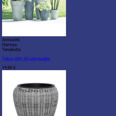
Antrasiitti
Harmaa
Terrakotta
Tubus slim 2in one ruukku
19,90
€