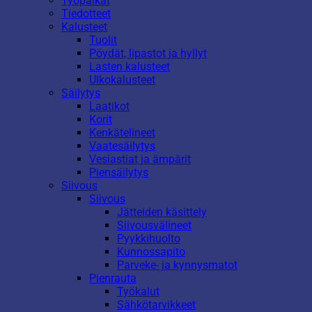
Työpaikat
Tiedotteet
Kalusteet
Tuolit
Pöydät, lipastot ja hyllyt
Lasten kalusteet
Ulkokalusteet
Säilytys
Laatikot
Korit
Kenkätelineet
Vaatesäilytys
Vesiastiat ja ämpärit
Piensäilytys
Siivous
Siivous
Jätteiden käsittely
Siivousvälineet
Pyykkihuolto
Kunnossapito
Parveke- ja kynnysmatot
Pienrauta
Työkalut
Sähkötarvikkeet