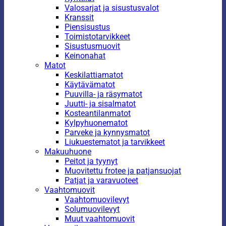
Valosarjat ja sisustusvalot
Kranssit
Piensisustus
Toimistotarvikkeet
Sisustusmuovit
Keinonahat
Matot
Keskilattiamatot
Käytävämatot
Puuvilla- ja räsymatot
Juutti- ja sisalmatot
Kosteantilanmatot
Kylpyhuonematot
Parveke ja kynnysmatot
Liukuestematot ja tarvikkeet
Makuuhuone
Peitot ja tyynyt
Muovitettu frotee ja patjansuojat
Patjat ja varavuoteet
Vaahtomuovit
Vaahtomuovilevyt
Solumuovilevyt
Muut vaahtomuovit