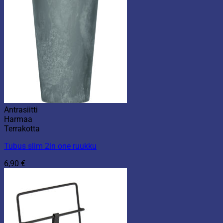
Antrasiitti
Harmaa
Terrakotta
Tubus slim 2in one ruukku
6,90
€