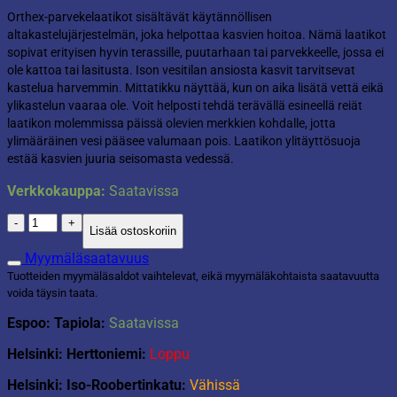
Orthex-parvekelaatikot sisältävät käytännöllisen
altakastelujärjestelmän, joka helpottaa kasvien hoitoa. Nämä laatikot
sopivat erityisen hyvin terassille, puutarhaan tai parvekkeelle, jossa ei
ole kattoa tai lasitusta. Ison vesitilan ansiosta kasvit tarvitsevat
kastelua harvemmin. Mittatikku näyttää, kun on aika lisätä vettä eikä
ylikastelun vaaraa ole. Voit helposti tehdä terävällä esineellä reiät
laatikon molemmissa päissä olevien merkkien kohdalle, jotta
ylimääräinen vesi pääsee valumaan pois. Laatikon ylitäyttösuoja
estää kasvien juuria seisomasta vedessä.
Verkkokauppa:
Saatavissa
Parvekelaatikko
Lisää ostoskoriin
55cm
altakastelu
Myymäläsaatavuus
musta
Tuotteiden myymäläsaldot vaihtelevat, eikä myymäläkohtaista saatavuutta
määrä
voida täysin taata.
Espoo: Tapiola:
Saatavissa
Helsinki: Herttoniemi:
Loppu
Helsinki: Iso-Roobertinkatu:
Vähissä