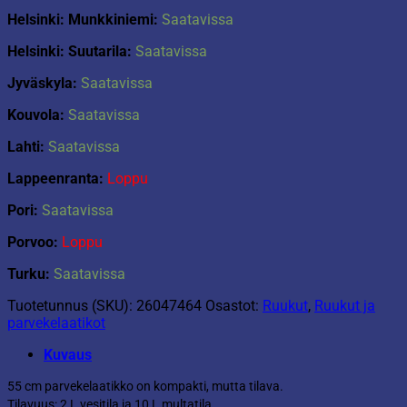
Helsinki: Munkkiniemi:
Saatavissa
Helsinki: Suutarila:
Saatavissa
Jyväskyla:
Saatavissa
Kouvola:
Saatavissa
Lahti:
Saatavissa
Lappeenranta:
Loppu
Pori:
Saatavissa
Porvoo:
Loppu
Turku:
Saatavissa
Tuotetunnus (SKU):
26047464
Osastot:
Ruukut
,
Ruukut ja
parvekelaatikot
Kuvaus
55 cm parvekelaatikko on kompakti, mutta tilava.
Tilavuus: 2 L vesitila ja 10 L multatila.