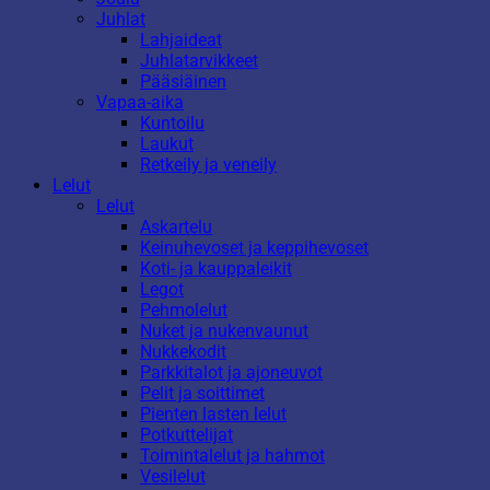
Juhlat
Lahjaideat
Juhlatarvikkeet
Pääsiäinen
Vapaa-aika
Kuntoilu
Laukut
Retkeily ja veneily
Lelut
Lelut
Askartelu
Keinuhevoset ja keppihevoset
Koti- ja kauppaleikit
Legot
Pehmolelut
Nuket ja nukenvaunut
Nukkekodit
Parkkitalot ja ajoneuvot
Pelit ja soittimet
Pienten lasten lelut
Potkuttelijat
Toimintalelut ja hahmot
Vesilelut