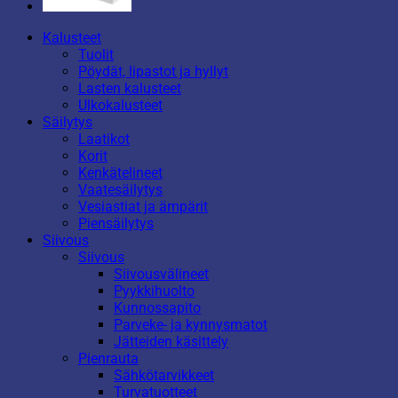
Kalusteet
Tuolit
Pöydät, lipastot ja hyllyt
Lasten kalusteet
Ulkokalusteet
Säilytys
Laatikot
Korit
Kenkätelineet
Vaatesäilytys
Vesiastiat ja ämpärit
Piensäilytys
Siivous
Siivous
Siivousvälineet
Pyykkihuolto
Kunnossapito
Parveke- ja kynnysmatot
Jätteiden käsittely
Pienrauta
Sähkötarvikkeet
Turvatuotteet