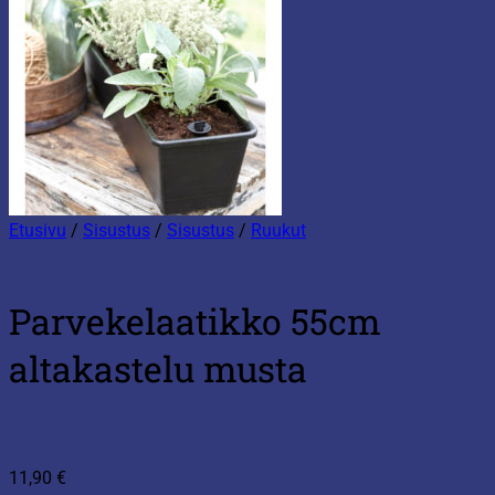
Etusivu
/
Sisustus
/
Sisustus
/
Ruukut
Parvekelaatikko 55cm
altakastelu musta
11,90
€