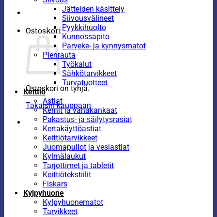
Jätteiden käsittely
Siivousvälineet
Pyykkihuolto
Ostoskori
Kunnossapito
Parveke- ja kynnysmatot
Pienrauta
Työkalut
Sähkötarvikkeet
Turvatuotteet
Ostoskori on tyhjä.
Keittiö
Astiat
Takaisin kauppaan
Kernit ja vahakankaat
Pakastus- ja säilytysrasiat
Kertakäyttöastiat
Keittiötarvikkeet
Juomapullot ja vesiastiat
Kylmälaukut
Tarjottimet ja tabletit
Keittiötekstiilit
Fiskars
Kylpyhuone
Kylpyhuonematot
Tarvikkeet