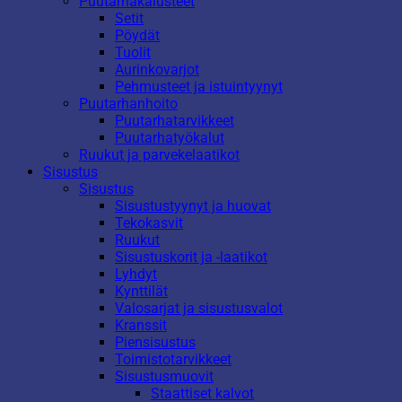
Puutarhakalusteet
Setit
Pöydät
Tuolit
Aurinkovarjot
Pehmusteet ja istuintyynyt
Puutarhanhoito
Puutarhatarvikkeet
Puutarhatyökalut
Ruukut ja parvekelaatikot
Sisustus
Sisustus
Sisustustyynyt ja huovat
Tekokasvit
Ruukut
Sisustuskorit ja -laatikot
Lyhdyt
Kynttilät
Valosarjat ja sisustusvalot
Kranssit
Piensisustus
Toimistotarvikkeet
Sisustusmuovit
Staattiset kalvot