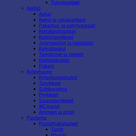
Turvatuotteet
Keittiö
Astiat
Kernit ja vahakankaat
Pakastus- ja säilytysrasiat
Kertakäyttöastiat
Keittiötarvikkeet
Juomapullot ja vesiastiat
Kylmälaukut
Tarjottimet ja tabletit
Keittiötekstiilit
Fiskars
Kylpyhuone
Kylpyhuonematot
Tarvikkeet
Suihkuverhot
Pyyhkeet
Saunatarvikkeet
WC-harjat
Ammeet ja potat
Puutarha
Puutarhakalusteet
Tuolit
Pöydät