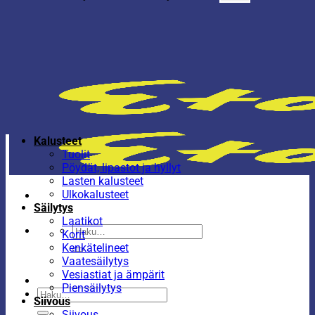
Kalusteet
Tuolit
Pöydät, lipastot ja hyllyt
Lasten kalusteet
Ulkokalusteet
Säilytys
Laatikot
Etsi:
Korit
Kenkätelineet
Vaatesäilytys
Vesiastiat ja ämpärit
Piensäilytys
Etsi:
Siivous
Siivous