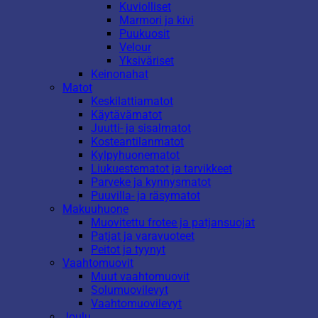
Kuviolliset
Marmori ja kivi
Puukuosit
Velour
Yksiväriset
Keinonahat
Matot
Keskilattiamatot
Käytävämatot
Juutti- ja sisalmatot
Kosteantilanmatot
Kylpyhuonematot
Liukuestematot ja tarvikkeet
Parveke ja kynnysmatot
Puuvilla- ja räsymatot
Makuuhuone
Muovitettu frotee ja patjansuojat
Patjat ja varavuoteet
Peitot ja tyynyt
Vaahtomuovit
Muut vaahtomuovit
Solumuovilevyt
Vaahtomuovilevyt
Joulu