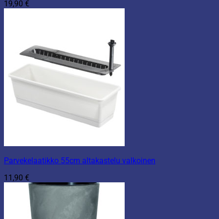
19,90
€
Parvekelaatikko 55cm altakastelu valkoinen
11,90
€