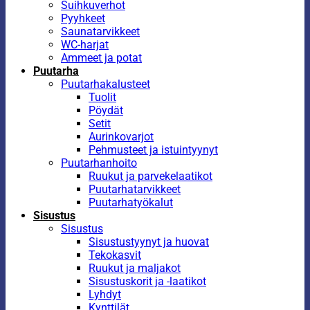
Suihkuverhot
Pyyhkeet
Saunatarvikkeet
WC-harjat
Ammeet ja potat
Puutarha
Puutarhakalusteet
Tuolit
Pöydät
Setit
Aurinkovarjot
Pehmusteet ja istuintyynyt
Puutarhanhoito
Ruukut ja parvekelaatikot
Puutarhatarvikkeet
Puutarhatyökalut
Sisustus
Sisustus
Sisustustyynyt ja huovat
Tekokasvit
Ruukut ja maljakot
Sisustuskorit ja -laatikot
Lyhdyt
Kynttilät