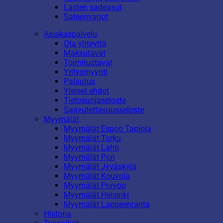
Lasten sadeasut
Sateenvarjot
Asiakaspalvelu
Ota yhteyttä
Maksutavat
Toimitustavat
Yritysmyynti
Palautus
Yleiset ehdot
Tietosuojaseloste
Saavutettavuusseloste
Myymälät
Myymälät Espoo Tapiola
Myymälät Turku
Myymälät Lahti
Myymälät Pori
Myymälät Jyväskylä
Myymälät Kouvola
Myymälät Porvoo
Myymälät Helsinki
Myymälät Lappeenranta
Historia