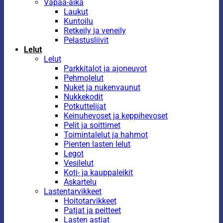
Vapaa-aika
Laukut
Kuntoilu
Retkeily ja veneily
Pelastusliivit
Lelut
Lelut
Parkkitalot ja ajoneuvot
Pehmolelut
Nuket ja nukenvaunut
Nukkekodit
Potkuttelijat
Keinuhevoset ja keppihevoset
Pelit ja soittimet
Toimintalelut ja hahmot
Pienten lasten lelut
Legot
Vesilelut
Koti- ja kauppaleikit
Askartelu
Lastentarvikkeet
Hoitotarvikkeet
Patjat ja peitteet
Lasten astiat