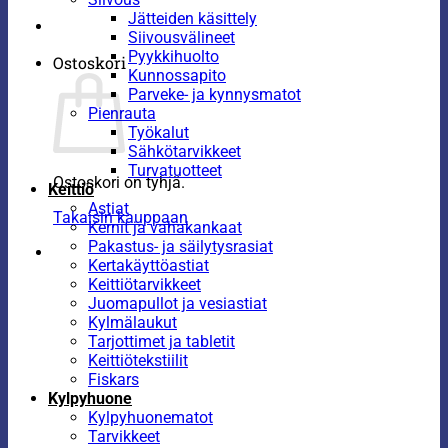
Jätteiden käsittely
Siivousvälineet
Pyykkihuolto
Ostoskori
Kunnossapito
Parveke- ja kynnysmatot
Pienrauta
Työkalut
Sähkötarvikkeet
Turvatuotteet
Ostoskori on tyhjä.
Keittiö
Astiat
Takaisin kauppaan
Kernit ja vahakankaat
Pakastus- ja säilytysrasiat
Kertakäyttöastiat
Keittiötarvikkeet
Juomapullot ja vesiastiat
Kylmälaukut
Tarjottimet ja tabletit
Keittiötekstiilit
Fiskars
Kylpyhuone
Kylpyhuonematot
Tarvikkeet