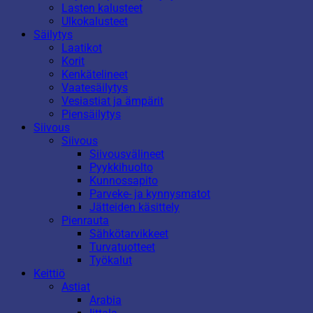
Lasten kalusteet
Ulkokalusteet
Säilytys
Laatikot
Korit
Kenkätelineet
Vaatesäilytys
Vesiastiat ja ämpärit
Piensäilytys
Siivous
Siivous
Siivousvälineet
Pyykkihuolto
Kunnossapito
Parveke- ja kynnysmatot
Jätteiden käsittely
Pienrauta
Sähkötarvikkeet
Turvatuotteet
Työkalut
Keittiö
Astiat
Arabia