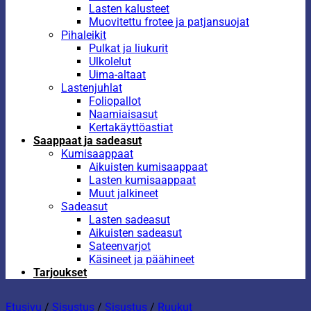
Lasten kalusteet
Muovitettu frotee ja patjansuojat
Pihaleikit
Pulkat ja liukurit
Ulkolelut
Uima-altaat
Lastenjuhlat
Foliopallot
Naamiaisasut
Kertakäyttöastiat
Saappaat ja sadeasut
Kumisaappaat
Aikuisten kumisaappaat
Lasten kumisaappaat
Muut jalkineet
Sadeasut
Lasten sadeasut
Aikuisten sadeasut
Sateenvarjot
Käsineet ja päähineet
Tarjoukset
Etusivu
/
Sisustus
/
Sisustus
/
Ruukut