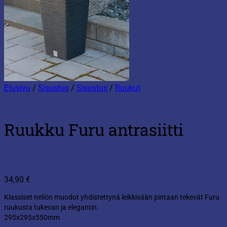
Etusivu
/
Sisustus
/
Sisustus
/
Ruukut
Ruukku Furu antrasiitti
34,90
€
Klassiset neliön muodot yhdistettynä leikkisään pintaan tekevät Furu
ruukusta tukevan ja elegantin.
295x295x550mm