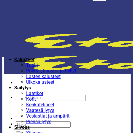
Kalusteet
Tuolit
Pöydät, lipastot ja hyllyt
Lasten kalusteet
Ulkokalusteet
Säilytys
Laatikot
Etsi:
Korit
Kenkätelineet
Vaatesäilytys
Vesiastiat ja ämpärit
Piensäilytys
Etsi:
Siivous
Siivous