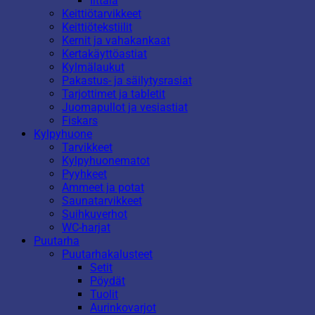
Iittala
Keittiötarvikkeet
Keittiötekstiilit
Kernit ja vahakankaat
Kertakäyttöastiat
Kylmälaukut
Pakastus- ja säilytysrasiat
Tarjottimet ja tabletit
Juomapullot ja vesiastiat
Fiskars
Kylpyhuone
Tarvikkeet
Kylpyhuonematot
Pyyhkeet
Ammeet ja potat
Saunatarvikkeet
Suihkuverhot
WC-harjat
Puutarha
Puutarhakalusteet
Setit
Pöydät
Tuolit
Aurinkovarjot