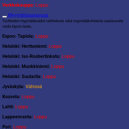
Verkkokauppa:
Loppu
Myymäläsaatavuus
Tuotteiden myymäläsaldot vaihtelevat, eikä myymäläkohtaista saatavuutta
voida täysin taata.
Espoo: Tapiola:
Loppu
Helsinki: Herttoniemi:
Loppu
Helsinki: Iso-Roobertinkatu:
Loppu
Helsinki: Munkkiniemi:
Loppu
Helsinki: Suutarila:
Loppu
Jyväskyla:
Vähissä
Kouvola:
Loppu
Lahti:
Loppu
Lappeenranta:
Loppu
Pori:
Loppu