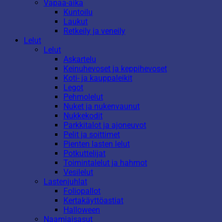
Vapaa-aika
Kuntoilu
Laukut
Retkeily ja veneily
Lelut
Lelut
Askartelu
Keinuhevoset ja keppihevoset
Koti- ja kauppaleikit
Legot
Pehmolelut
Nuket ja nukenvaunut
Nukkekodit
Parkkitalot ja ajoneuvot
Pelit ja soittimet
Pienten lasten lelut
Potkuttelijat
Toimintalelut ja hahmot
Vesilelut
Lastenjuhlat
Foliopallot
Kertakäyttöastiat
Halloween
Naamiaisasut