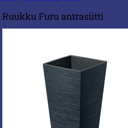
Ruukku Furu antrasiitti