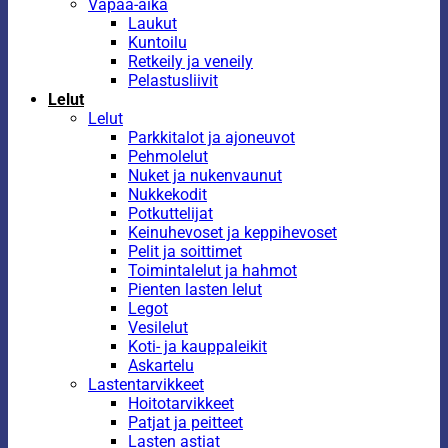
Vapaa-aika
Laukut
Kuntoilu
Retkeily ja veneily
Pelastusliivit
Lelut
Lelut
Parkkitalot ja ajoneuvot
Pehmolelut
Nuket ja nukenvaunut
Nukkekodit
Potkuttelijat
Keinuhevoset ja keppihevoset
Pelit ja soittimet
Toimintalelut ja hahmot
Pienten lasten lelut
Legot
Vesilelut
Koti- ja kauppaleikit
Askartelu
Lastentarvikkeet
Hoitotarvikkeet
Patjat ja peitteet
Lasten astiat