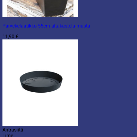
Parvekelaatikko 55cm altakastelu musta
11,90
€
Antrasiitti
Lime