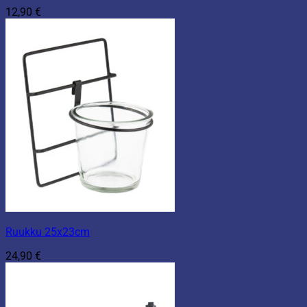
12,90
€
Ruukku 25x23cm
24,90
€