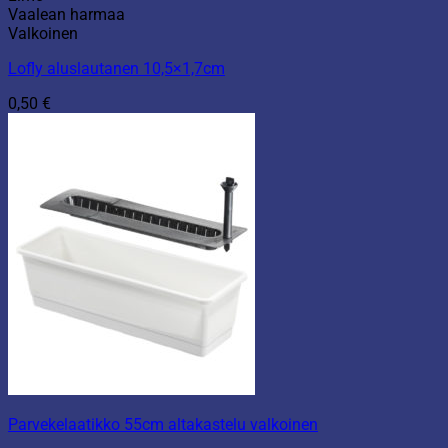
Vaalean harmaa
Valkoinen
Lofly aluslautanen 10,5×1,7cm
0,50
€
Parvekelaatikko 55cm altakastelu valkoinen