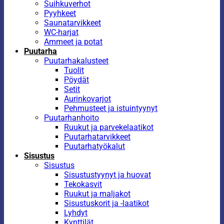
Suihkuverhot
Pyyhkeet
Saunatarvikkeet
WC-harjat
Ammeet ja potat
Puutarha
Puutarhakalusteet
Tuolit
Pöydät
Setit
Aurinkovarjot
Pehmusteet ja istuintyynyt
Puutarhanhoito
Ruukut ja parvekelaatikot
Puutarhatarvikkeet
Puutarhatyökalut
Sisustus
Sisustus
Sisustustyynyt ja huovat
Tekokasvit
Ruukut ja maljakot
Sisustuskorit ja -laatikot
Lyhdyt
Kynttilät