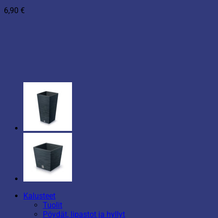
6,90
€
Kalusteet
Tuolit
Pöydät, lipastot ja hyllyt