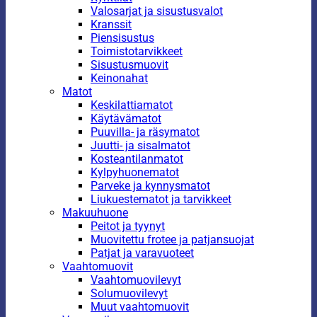
Valosarjat ja sisustusvalot
Kranssit
Piensisustus
Toimistotarvikkeet
Sisustusmuovit
Keinonahat
Matot
Keskilattiamatot
Käytävämatot
Puuvilla- ja räsymatot
Juutti- ja sisalmatot
Kosteantilanmatot
Kylpyhuonematot
Parveke ja kynnysmatot
Liukuestematot ja tarvikkeet
Makuuhuone
Peitot ja tyynyt
Muovitettu frotee ja patjansuojat
Patjat ja varavuoteet
Vaahtomuovit
Vaahtomuovilevyt
Solumuovilevyt
Muut vaahtomuovit