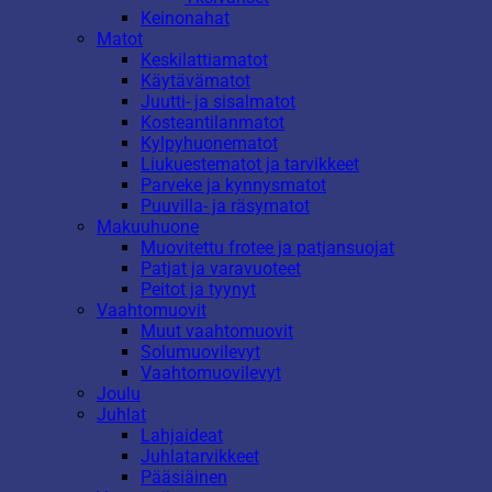
Keinonahat
Matot
Keskilattiamatot
Käytävämatot
Juutti- ja sisalmatot
Kosteantilanmatot
Kylpyhuonematot
Liukuestematot ja tarvikkeet
Parveke ja kynnysmatot
Puuvilla- ja räsymatot
Makuuhuone
Muovitettu frotee ja patjansuojat
Patjat ja varavuoteet
Peitot ja tyynyt
Vaahtomuovit
Muut vaahtomuovit
Solumuovilevyt
Vaahtomuovilevyt
Joulu
Juhlat
Lahjaideat
Juhlatarvikkeet
Pääsiäinen