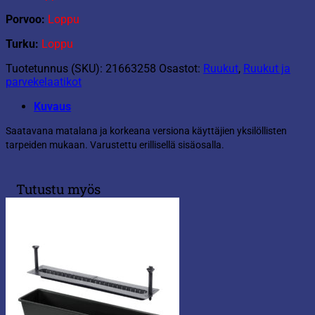
Porvoo:
Loppu
Turku:
Loppu
Tuotetunnus (SKU):
21663258
Osastot:
Ruukut
,
Ruukut ja
parvekelaatikot
Kuvaus
Saatavana matalana ja korkeana versiona käyttäjien yksilöllisten
tarpeiden mukaan. Varustettu erillisellä sisäosalla.
Tutustu myös