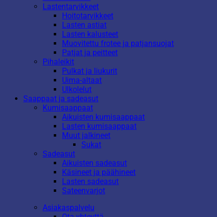
Lastentarvikkeet
Hoitotarvikkeet
Lasten astiat
Lasten kalusteet
Muovitettu frotee ja patjansuojat
Patjat ja peitteet
Pihaleikit
Pulkat ja liukurit
Uima-altaat
Ulkolelut
Saappaat ja sadeasut
Kumisaappaat
Aikuisten kumisaappaat
Lasten kumisaappaat
Muut jalkineet
Sukat
Sadeasut
Aikuisten sadeasut
Käsineet ja päähineet
Lasten sadeasut
Sateenvarjot
Asiakaspalvelu
Ota yhteyttä