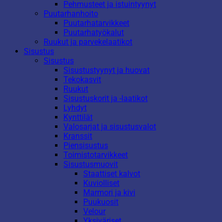
Pehmusteet ja istuintyynyt
Puutarhanhoito
Puutarhatarvikkeet
Puutarhatyökalut
Ruukut ja parvekelaatikot
Sisustus
Sisustus
Sisustustyynyt ja huovat
Tekokasvit
Ruukut
Sisustuskorit ja -laatikot
Lyhdyt
Kynttilät
Valosarjat ja sisustusvalot
Kranssit
Piensisustus
Toimistotarvikkeet
Sisustusmuovit
Staattiset kalvot
Kuviolliset
Marmori ja kivi
Puukuosit
Velour
Yksiväriset