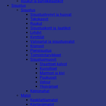
Ruukut ja parvekelaatikot
Sisustus
Sisustus
Sisustustyynyt ja huovat
Tekokasvit
Ruukut
Sisustuskorit ja -laatikot
Lyhdyt
Kynttilät
Valosarjat ja sisustusvalot
Kranssit
Piensisustus
Toimistotarvikkeet
Sisustusmuovit
Staattiset kalvot
Kuviolliset
Marmori ja kivi
Puukuosit
Velour
Yksiväriset
Keinonahat
Matot
Keskilattiamatot
Käytävämatot