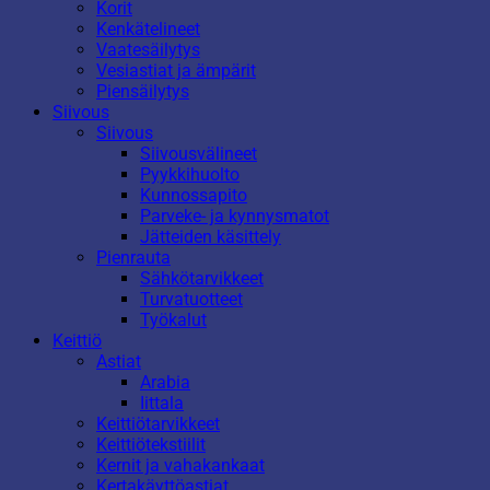
Korit
Kenkätelineet
Vaatesäilytys
Vesiastiat ja ämpärit
Piensäilytys
Siivous
Siivous
Siivousvälineet
Pyykkihuolto
Kunnossapito
Parveke- ja kynnysmatot
Jätteiden käsittely
Pienrauta
Sähkötarvikkeet
Turvatuotteet
Työkalut
Keittiö
Astiat
Arabia
Iittala
Keittiötarvikkeet
Keittiötekstiilit
Kernit ja vahakankaat
Kertakäyttöastiat