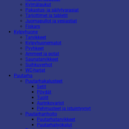
Kylmälaukut
Pakastus- ja säilytysrasiat
Tarjottimet ja tabletit
Juomapullot ja vesiastiat
Fiskars
Kylpyhuone
Tarvikkeet
Kylpyhuonematot
Pyyhkeet
Ammeet ja potat
Saunatarvikkeet
Suihkuverhot
WC-harjat
Puutarha
Puutarhakalusteet
Setit
Pöydät
Tuolit
Aurinkovarjot
Pehmusteet ja istuintyynyt
Puutarhanhoito
Puutarhatarvikkeet
Puutarhatyökalut