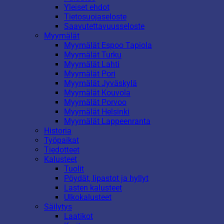
Yleiset ehdot
Tietosuojaseloste
Saavutettavuusseloste
Myymälät
Myymälät Espoo Tapiola
Myymälät Turku
Myymälät Lahti
Myymälät Pori
Myymälät Jyväskylä
Myymälät Kouvola
Myymälät Porvoo
Myymälät Helsinki
Myymälät Lappeenranta
Historia
Työpaikat
Tiedotteet
Kalusteet
Tuolit
Pöydät, lipastot ja hyllyt
Lasten kalusteet
Ulkokalusteet
Säilytys
Laatikot