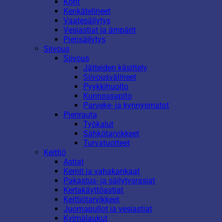
Korit
Kenkätelineet
Vaatesäilytys
Vesiastiat ja ämpärit
Piensäilytys
Siivous
Siivous
Jätteiden käsittely
Siivousvälineet
Pyykkihuolto
Kunnossapito
Parveke- ja kynnysmatot
Pienrauta
Työkalut
Sähkötarvikkeet
Turvatuotteet
Keittiö
Astiat
Kernit ja vahakankaat
Pakastus- ja säilytysrasiat
Kertakäyttöastiat
Keittiötarvikkeet
Juomapullot ja vesiastiat
Kylmälaukut