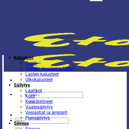
Kalusteet
Tuolit
Pöydät, lipastot ja hyllyt
Lasten kalusteet
Ulkokalusteet
Säilytys
Laatikot
Etsi:
Korit
Kenkätelineet
Vaatesäilytys
Vesiastiat ja ämpärit
Piensäilytys
Etsi:
Siivous
Siivous