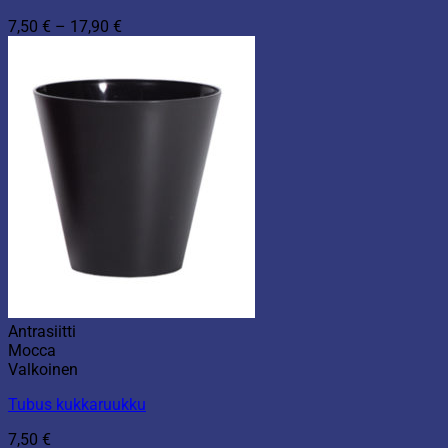
Hintaluokka:
7,50
€
–
17,90
€
7,50 €
-
17,90 €
Antrasiitti
Mocca
Valkoinen
Tubus kukkaruukku
7,50
€