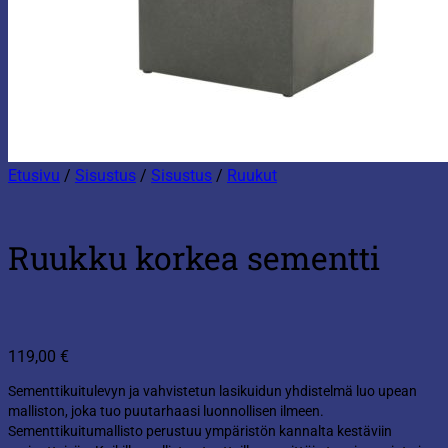
Etusivu
/
Sisustus
/
Sisustus
/
Ruukut
Ruukku korkea sementti
119,00
€
Sementtikuitulevyn ja vahvistetun lasikuidun yhdistelmä luo upean
malliston, joka tuo puutarhaasi luonnollisen ilmeen.
Sementtikuitumallisto perustuu ympäristön kannalta kestäviin