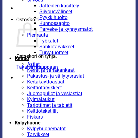
Jätteiden käsittely
Siivousvälineet
Pyykkihuolto
Ostoskori
Kunnossapito
Parveke- ja kynnysmatot
Pienrauta
Työkalut
Sähkötarvikkeet
Turvatuotteet
Ostoskori on tyhjä.
Keittiö
Astiat
Takaisin kauppaan
Kernit ja vahakankaat
Pakastus- ja säilytysrasiat
Kertakäyttöastiat
Keittiötarvikkeet
Juomapullot ja vesiastiat
Kylmälaukut
Tarjottimet ja tabletit
Keittiötekstiilit
Fiskars
Kylpyhuone
Kylpyhuonematot
Tarvikkeet