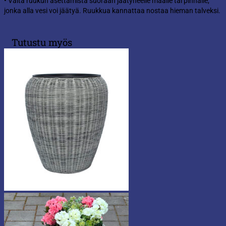
• Vältä ruukun asettamista suoraan jäätyneelle maalle tai pinnalle,
jonka alla vesi voi jäätyä. Ruukkua kannattaa nostaa hieman talveksi.
Tutustu myös