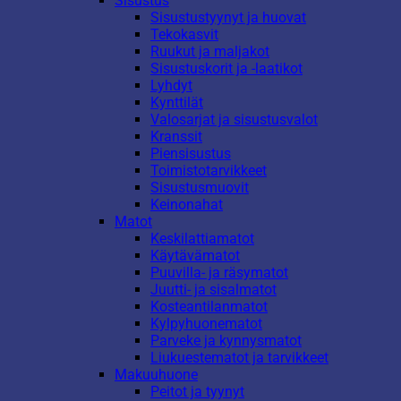
Sisustus
Sisustustyynyt ja huovat
Tekokasvit
Ruukut ja maljakot
Sisustuskorit ja -laatikot
Lyhdyt
Kynttilät
Valosarjat ja sisustusvalot
Kranssit
Piensisustus
Toimistotarvikkeet
Sisustusmuovit
Keinonahat
Matot
Keskilattiamatot
Käytävämatot
Puuvilla- ja räsymatot
Juutti- ja sisalmatot
Kosteantilanmatot
Kylpyhuonematot
Parveke ja kynnysmatot
Liukuestematot ja tarvikkeet
Makuuhuone
Peitot ja tyynyt