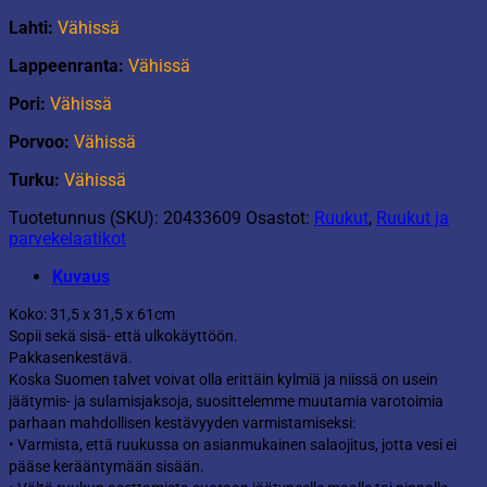
Lahti:
Vähissä
Lappeenranta:
Vähissä
Pori:
Vähissä
Porvoo:
Vähissä
Turku:
Vähissä
Tuotetunnus (SKU):
20433609
Osastot:
Ruukut
,
Ruukut ja
parvekelaatikot
Kuvaus
Koko: 31,5 x 31,5 x 61cm
Sopii sekä sisä- että ulkokäyttöön.
Pakkasenkestävä.
Koska Suomen talvet voivat olla erittäin kylmiä ja niissä on usein
jäätymis- ja sulamisjaksoja, suosittelemme muutamia varotoimia
parhaan mahdollisen kestävyyden varmistamiseksi:
• Varmista, että ruukussa on asianmukainen salaojitus, jotta vesi ei
pääse kerääntymään sisään.