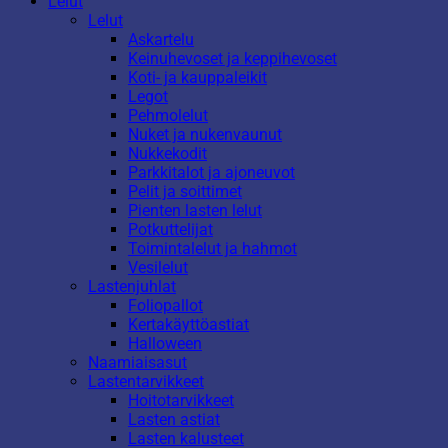
Lelut
Lelut
Askartelu
Keinuhevoset ja keppihevoset
Koti- ja kauppaleikit
Legot
Pehmolelut
Nuket ja nukenvaunut
Nukkekodit
Parkkitalot ja ajoneuvot
Pelit ja soittimet
Pienten lasten lelut
Potkuttelijat
Toimintalelut ja hahmot
Vesilelut
Lastenjuhlat
Foliopallot
Kertakäyttöastiat
Halloween
Naamiaisasut
Lastentarvikkeet
Hoitotarvikkeet
Lasten astiat
Lasten kalusteet