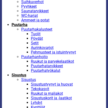
Suihkuverhot
Pyyhkeet
Saunatarvikkeet
WC-harjat
Ammeet ja potat
Puutarha
Puutarhakalusteet
Tuolit
Pöydät
Setit
Aurinkovarjot
Pehmusteet ja istuintyynyt
Puutarhanhoito
Ruukut ja parvekelaatikot
Puutarhatarvikkeet
Puutarhatyökalut
Sisustus
Sisustus
Sisustustyynyt ja huovat
Tekokasvit
Ruukut ja maljakot
Sisustuskorit ja -laatikot
Lyhdyt
Kynttilät