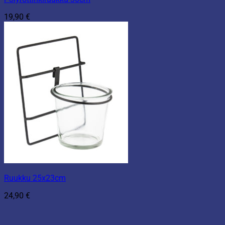
19,90
€
Ruukku 25x23cm
24,90
€