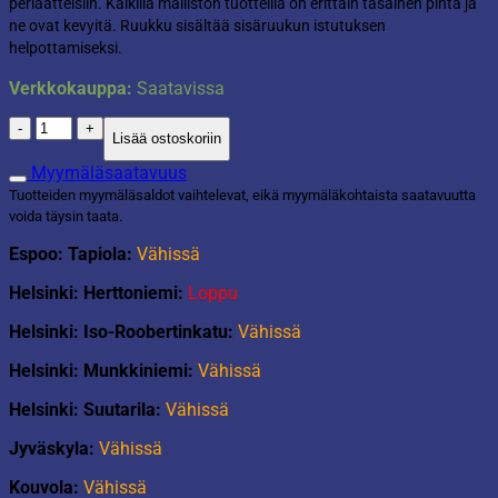
periaatteisiin. Kaikilla malliston tuotteilla on erittäin tasainen pinta ja
ne ovat kevyitä. Ruukku sisältää sisäruukun istutuksen
helpottamiseksi.
Verkkokauppa:
Saatavissa
Ruukku
Lisää ostoskoriin
korkea
sementti
Myymäläsaatavuus
määrä
Tuotteiden myymäläsaldot vaihtelevat, eikä myymäläkohtaista saatavuutta
voida täysin taata.
Espoo: Tapiola:
Vähissä
Helsinki: Herttoniemi:
Loppu
Helsinki: Iso-Roobertinkatu:
Vähissä
Helsinki: Munkkiniemi:
Vähissä
Helsinki: Suutarila:
Vähissä
Jyväskyla:
Vähissä
Kouvola:
Vähissä