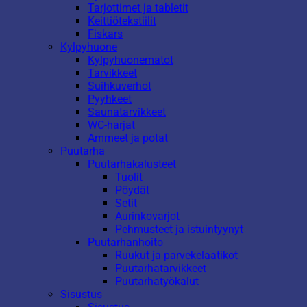
Tarjottimet ja tabletit
Keittiötekstiilit
Fiskars
Kylpyhuone
Kylpyhuonematot
Tarvikkeet
Suihkuverhot
Pyyhkeet
Saunatarvikkeet
WC-harjat
Ammeet ja potat
Puutarha
Puutarhakalusteet
Tuolit
Pöydät
Setit
Aurinkovarjot
Pehmusteet ja istuintyynyt
Puutarhanhoito
Ruukut ja parvekelaatikot
Puutarhatarvikkeet
Puutarhatyökalut
Sisustus