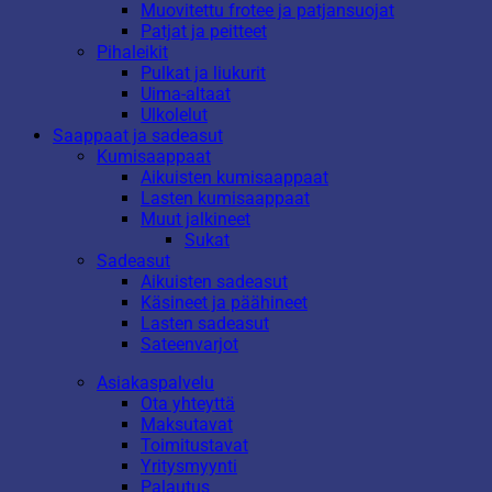
Muovitettu frotee ja patjansuojat
Patjat ja peitteet
Pihaleikit
Pulkat ja liukurit
Uima-altaat
Ulkolelut
Saappaat ja sadeasut
Kumisaappaat
Aikuisten kumisaappaat
Lasten kumisaappaat
Muut jalkineet
Sukat
Sadeasut
Aikuisten sadeasut
Käsineet ja päähineet
Lasten sadeasut
Sateenvarjot
Asiakaspalvelu
Ota yhteyttä
Maksutavat
Toimitustavat
Yritysmyynti
Palautus