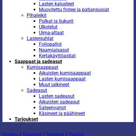
Lasten kalusteet
Muovitettu frotee ja patjansuojat
Pihaleikit
Pulkat ja liukurit
Ulkolelut
Uima-altaat
Lastenjuhlat
Foliopallot
Naamiaisasut
Kertakäyttöastiat
Saappaat ja sadeasut
Kumisaappaat
Aikuisten kumisaappaat
Lasten kumisaappaat
Muut jalkineet
Sadeasut
Lasten sadeasut
Aikuisten sadeasut
Sateenvarjot
Käsineet ja päähineet
Tarjoukset
Etusivu
/
Sisustus
/
Sisustus
/
Ruukut