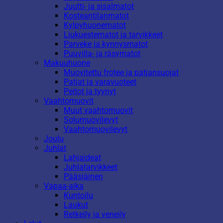
Juutti- ja sisalmatot
Kosteantilanmatot
Kylpyhuonematot
Liukuestematot ja tarvikkeet
Parveke ja kynnysmatot
Puuvilla- ja räsymatot
Makuuhuone
Muovitettu frotee ja patjansuojat
Patjat ja varavuoteet
Peitot ja tyynyt
Vaahtomuovit
Muut vaahtomuovit
Solumuovilevyt
Vaahtomuovilevyt
Joulu
Juhlat
Lahjaideat
Juhlatarvikkeet
Pääsiäinen
Vapaa-aika
Kuntoilu
Laukut
Retkeily ja veneily