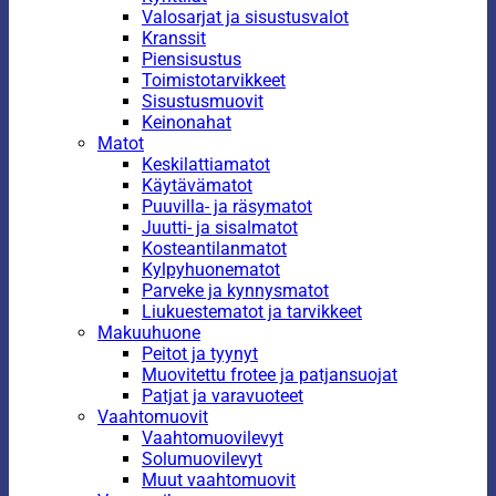
Valosarjat ja sisustusvalot
Kranssit
Piensisustus
Toimistotarvikkeet
Sisustusmuovit
Keinonahat
Matot
Keskilattiamatot
Käytävämatot
Puuvilla- ja räsymatot
Juutti- ja sisalmatot
Kosteantilanmatot
Kylpyhuonematot
Parveke ja kynnysmatot
Liukuestematot ja tarvikkeet
Makuuhuone
Peitot ja tyynyt
Muovitettu frotee ja patjansuojat
Patjat ja varavuoteet
Vaahtomuovit
Vaahtomuovilevyt
Solumuovilevyt
Muut vaahtomuovit