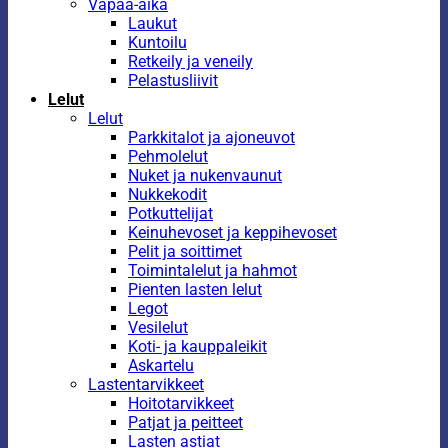
Vapaa-aika
Laukut
Kuntoilu
Retkeily ja veneily
Pelastusliivit
Lelut
Lelut
Parkkitalot ja ajoneuvot
Pehmolelut
Nuket ja nukenvaunut
Nukkekodit
Potkuttelijat
Keinuhevoset ja keppihevoset
Pelit ja soittimet
Toimintalelut ja hahmot
Pienten lasten lelut
Legot
Vesilelut
Koti- ja kauppaleikit
Askartelu
Lastentarvikkeet
Hoitotarvikkeet
Patjat ja peitteet
Lasten astiat