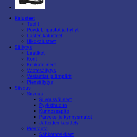
Kalusteet
Tuolit
Pöydät, lipastot ja hyllyt
Lasten kalusteet
Ulkokalusteet
Säilytys
Laatikot
Korit
Kenkätelineet
Vaatesäilytys
Vesiastiat ja ämpärit
Piensäilytys
Siivous
Siivous
Siivousvälineet
Pyykkihuolto
Kunnossapito
Parveke- ja kynnysmatot
Jätteiden käsittely
Pienrauta
Sähkötarvikkeet