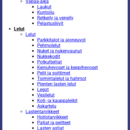
Vapaa-aika
Laukut
Kuntoilu
Retkeily ja veneily
Pelastusliivit
Lelut
Lelut
Parkkitalot ja ajoneuvot
Pehmolelut
Nuket ja nukenvaunut
Nukkekodit
Potkuttelijat
Keinuhevoset ja keppihevoset
Pelit ja soittimet
Toimintalelut ja hahmot
Pienten lasten lelut
Legot
Vesilelut
Koti- ja kauppaleikit
Askartelu
Lastentarvikkeet
Hoitotarvikkeet
Patjat ja peitteet
Lasten astiat