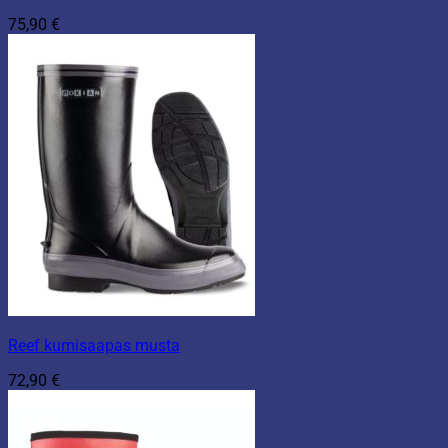
75,90
€
Reef kumisaapas musta
72,90
€