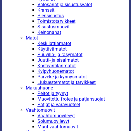
Valosarjat ja sisustusvalot
Kranssit
Piensisustus
Toimistotarvikkeet
Sisustusmuovit
Keinonahat
Matot
Keskilattiamatot
Käytävämatot
Puuvilla- ja räsymatot
Juutti- ja sisalmatot
Kosteantilanmatot
Kylpyhuonematot
Parveke ja kynnysmatot
Liukuestematot ja tarvikkeet
Makuuhuone
Peitot ja tyynyt
Muovitettu frotee ja patjansuojat
Patjat ja varavuoteet
Vaahtomuovit
Vaahtomuovilevyt
Solumuovilevyt
Muut vaahtomuovit