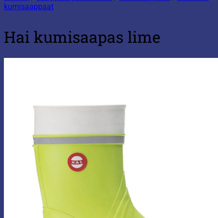
kumisaappaat
Hai kumisaapas lime