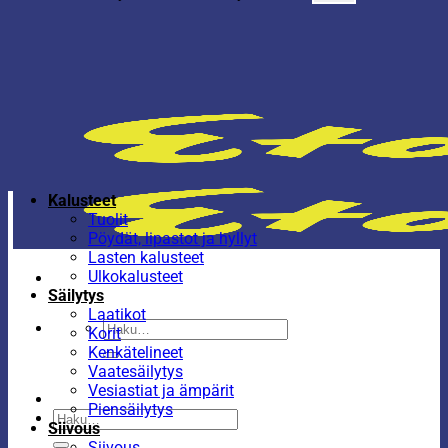
Kalusteet
Tuolit
Pöydät, lipastot ja hyllyt
Lasten kalusteet
Ulkokalusteet
Säilytys
Laatikot
Etsi:
Korit
Kenkätelineet
Vaatesäilytys
Vesiastiat ja ämpärit
Piensäilytys
Etsi:
Siivous
Siivous