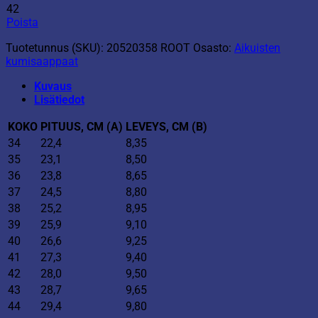
42
Poista
Tuotetunnus (SKU):
20520358 ROOT
Osasto:
Aikuisten
kumisaappaat
Kuvaus
Lisätiedot
KOKO
PITUUS
, CM (A)
LEVEYS
, CM (B)
34
22,4
8,35
35
23,1
8,50
36
23,8
8,65
37
24,5
8,80
38
25,2
8,95
39
25,9
9,10
40
26,6
9,25
41
27,3
9,40
42
28,0
9,50
43
28,7
9,65
44
29,4
9,80