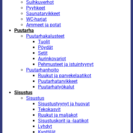
Suihkuverhot
Pyyhkeet
Saunatarvikkeet
WC-harjat
Ammeet ja potat
Puutarha
Puutarhakalusteet
Tuolit
Pöydät
Setit
Aurinkovarjot
Pehmusteet ja istuintyynyt
Puutarhanhoito
Ruukut ja parvekelaatikot
Puutarhatarvikkeet
Puutarhatyökalut
Sisustus
Sisustus
Sisustustyynyt ja huovat
Tekokasvit
Ruukut ja maljakot
Sisustuskorit ja -laatikot
Lyhdyt
Kynttilät