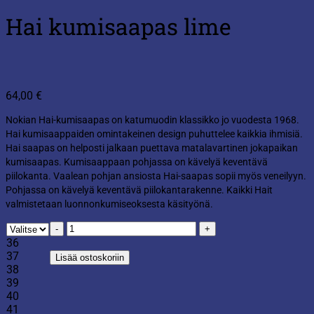
Hai kumisaapas lime
64,00
€
Nokian Hai-kumisaapas on katumuodin klassikko jo vuodesta 1968.
Hai kumisaappaiden omintakeinen design puhuttelee kaikkia ihmisiä.
Hai saapas on helposti jalkaan puettava matalavartinen jokapaikan
kumisaapas. Kumisaappaan pohjassa on kävelyä keventävä
piilokanta. Vaalean pohjan ansiosta Hai-saapas sopii myös veneilyyn.
Pohjassa on kävelyä keventävä piilokantarakenne. Kaikki Hait
valmistetaan luonnonkumiseoksesta käsityönä.
Hai
kumisaapas
36
lime
37
Lisää ostoskoriin
määrä
38
39
40
41