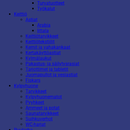
Turvatuotteet
Työkalut
Keittiö
Astiat
Arabia
Iittala
Keittiötarvikkeet
Keittiötekstiilit
Kernit ja vahakankaat
Kertakäyttöastiat
Kylmälaukut
Pakastus- ja säilytysrasiat
Tarjottimet ja tabletit
Juomapullot ja vesiastiat
Fiskars
Kylpyhuone
Tarvikkeet
Kylpyhuonematot
Pyyhkeet
Ammeet ja potat
Saunatarvikkeet
Suihkuverhot
WC-harjat
Puutarha