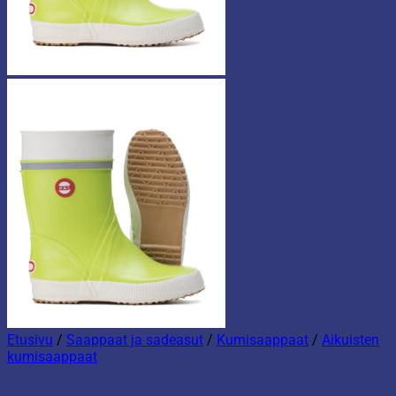
Etusivu
/
Saappaat ja sadeasut
/
Kumisaappaat
/
Aikuisten
kumisaappaat