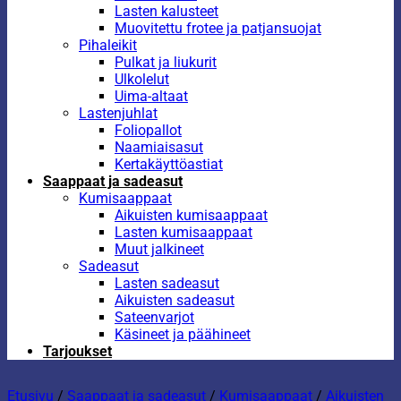
Lasten kalusteet
Muovitettu frotee ja patjansuojat
Pihaleikit
Pulkat ja liukurit
Ulkolelut
Uima-altaat
Lastenjuhlat
Foliopallot
Naamiaisasut
Kertakäyttöastiat
Saappaat ja sadeasut
Kumisaappaat
Aikuisten kumisaappaat
Lasten kumisaappaat
Muut jalkineet
Sadeasut
Lasten sadeasut
Aikuisten sadeasut
Sateenvarjot
Käsineet ja päähineet
Tarjoukset
Etusivu
/
Saappaat ja sadeasut
/
Kumisaappaat
/
Aikuisten