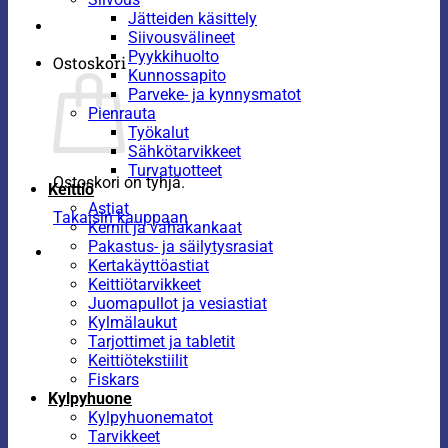
Jätteiden käsittely
Siivousvälineet
Pyykkihuolto
Ostoskori
Kunnossapito
Parveke- ja kynnysmatot
Pienrauta
Työkalut
Sähkötarvikkeet
Turvatuotteet
Ostoskori on tyhjä.
Keittiö
Astiat
Takaisin kauppaan
Kernit ja vahakankaat
Pakastus- ja säilytysrasiat
Kertakäyttöastiat
Keittiötarvikkeet
Juomapullot ja vesiastiat
Kylmälaukut
Tarjottimet ja tabletit
Keittiötekstiilit
Fiskars
Kylpyhuone
Kylpyhuonematot
Tarvikkeet