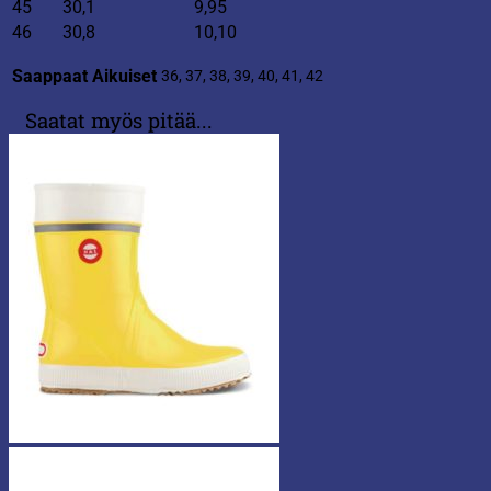
45
30,1
9,95
46
30,8
10,10
Saappaat Aikuiset
36, 37, 38, 39, 40, 41, 42
Saatat myös pitää...