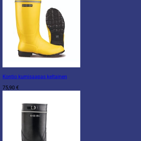
Kontio kumisaapas keltainen
75,90
€