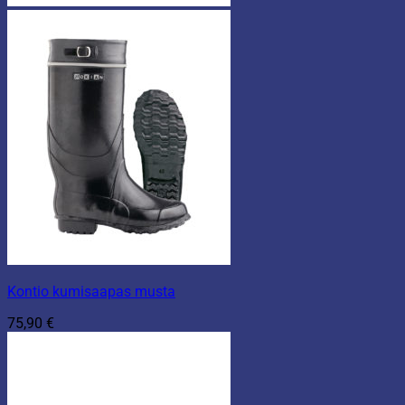
Kontio kumisaapas musta
75,90
€