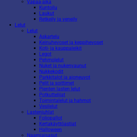
Vapaa-aika
Kuntoilu
Laukut
Retkeily ja veneily
Lelut
Lelut
Askartelu
Keinuhevoset ja keppihevoset
Koti- ja kauppaleikit
Legot
Pehmolelut
Nuket ja nukenvaunut
Nukkekodit
Parkkitalot ja ajoneuvot
Pelit ja soittimet
Pienten lasten lelut
Potkuttelijat
Toimintalelut ja hahmot
Vesilelut
Lastenjuhlat
Foliopallot
Kertakäyttöastiat
Halloween
Naamiaisasut