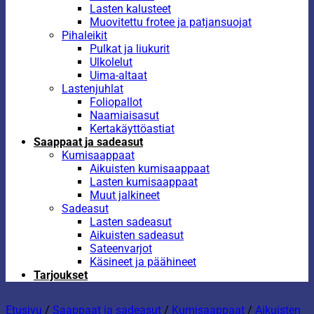
Lasten kalusteet
Muovitettu frotee ja patjansuojat
Pihaleikit
Pulkat ja liukurit
Ulkolelut
Uima-altaat
Lastenjuhlat
Foliopallot
Naamiaisasut
Kertakäyttöastiat
Saappaat ja sadeasut
Kumisaappaat
Aikuisten kumisaappaat
Lasten kumisaappaat
Muut jalkineet
Sadeasut
Lasten sadeasut
Aikuisten sadeasut
Sateenvarjot
Käsineet ja päähineet
Tarjoukset
Etusivu
/
Saappaat ja sadeasut
/
Kumisaappaat
/
Aikuisten