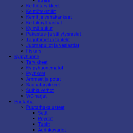
Iittala
Keittiötarvikkeet
Keittiötekstiilit
Kernit ja vahakankaat
Kertakäyttöastiat
Kylmälaukut
Pakastus- ja säilytysrasiat
Tarjottimet ja tabletit
Juomapullot ja vesiastiat
Fiskars
Kylpyhuone
Tarvikkeet
Kylpyhuonematot
Pyyhkeet
Ammeet ja potat
Saunatarvikkeet
Suihkuverhot
WC-harjat
Puutarha
Puutarhakalusteet
Setit
Pöydät
Tuolit
Aurinkovarjot