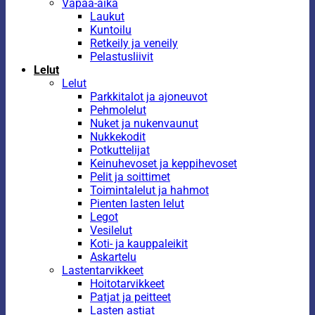
Vapaa-aika
Laukut
Kuntoilu
Retkeily ja veneily
Pelastusliivit
Lelut
Lelut
Parkkitalot ja ajoneuvot
Pehmolelut
Nuket ja nukenvaunut
Nukkekodit
Potkuttelijat
Keinuhevoset ja keppihevoset
Pelit ja soittimet
Toimintalelut ja hahmot
Pienten lasten lelut
Legot
Vesilelut
Koti- ja kauppaleikit
Askartelu
Lastentarvikkeet
Hoitotarvikkeet
Patjat ja peitteet
Lasten astiat