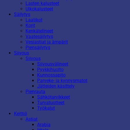
Lasten kalusteet
Ulkokalusteet
Säilytys
Laatikot
Korit
Kenkätelineet
Vaatesäilytys
Vesiastiat ja ämpärit
Piensäilytys
Siivous
Siivous
Siivousvälineet
Pyykkihuolto
Kunnossapito
Parveke- ja kynnysmatot
Jätteiden käsittely
Pienrauta
Sähkötarvikkeet
Turvatuotteet
Työkalut
Keittiö
Astiat
Arabia