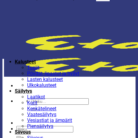
Kalusteet
Tuolit
Pöydät, lipastot ja hyllyt
Lasten kalusteet
Ulkokalusteet
Säilytys
Laatikot
Etsi:
Korit
Kenkätelineet
Vaatesäilytys
Vesiastiat ja ämpärit
Piensäilytys
Etsi:
Siivous
Siivous