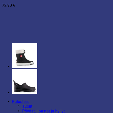
72,90
€
Kalusteet
Tuolit
Pöydät, lipastot ja hyllyt