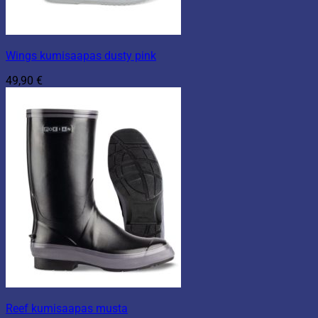
Wings kumisaapas dusty pink
49,90
€
Reef kumisaapas musta