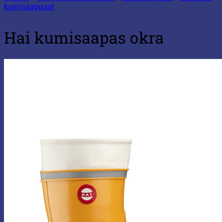
kumisaappaat
Hai kumisaapas okra