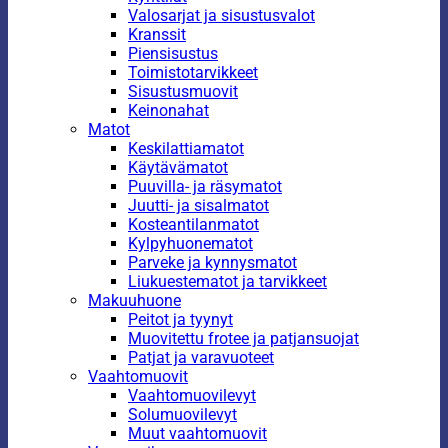
Valosarjat ja sisustusvalot
Kranssit
Piensisustus
Toimistotarvikkeet
Sisustusmuovit
Keinonahat
Matot
Keskilattiamatot
Käytävämatot
Puuvilla- ja räsymatot
Juutti- ja sisalmatot
Kosteantilanmatot
Kylpyhuonematot
Parveke ja kynnysmatot
Liukuestematot ja tarvikkeet
Makuuhuone
Peitot ja tyynyt
Muovitettu frotee ja patjansuojat
Patjat ja varavuoteet
Vaahtomuovit
Vaahtomuovilevyt
Solumuovilevyt
Muut vaahtomuovit