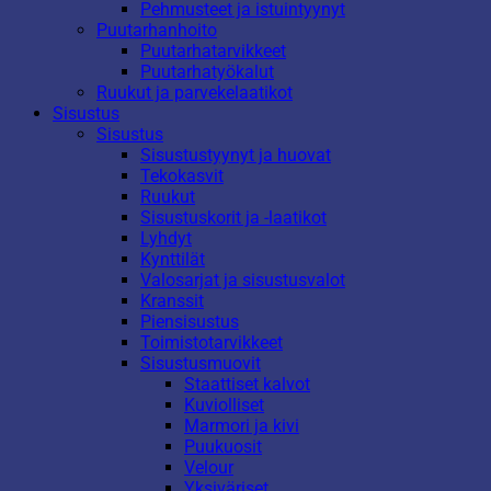
Pehmusteet ja istuintyynyt
Puutarhanhoito
Puutarhatarvikkeet
Puutarhatyökalut
Ruukut ja parvekelaatikot
Sisustus
Sisustus
Sisustustyynyt ja huovat
Tekokasvit
Ruukut
Sisustuskorit ja -laatikot
Lyhdyt
Kynttilät
Valosarjat ja sisustusvalot
Kranssit
Piensisustus
Toimistotarvikkeet
Sisustusmuovit
Staattiset kalvot
Kuviolliset
Marmori ja kivi
Puukuosit
Velour
Yksiväriset