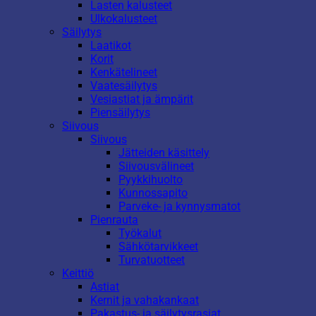
Lasten kalusteet
Ulkokalusteet
Säilytys
Laatikot
Korit
Kenkätelineet
Vaatesäilytys
Vesiastiat ja ämpärit
Piensäilytys
Siivous
Siivous
Jätteiden käsittely
Siivousvälineet
Pyykkihuolto
Kunnossapito
Parveke- ja kynnysmatot
Pienrauta
Työkalut
Sähkötarvikkeet
Turvatuotteet
Keittiö
Astiat
Kernit ja vahakankaat
Pakastus- ja säilytysrasiat