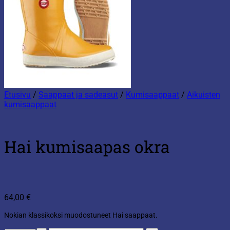
Etusivu
/
Saappaat ja sadeasut
/
Kumisaappaat
/
Aikuisten
kumisaappaat
Hai kumisaapas okra
64,00
€
Nokian klassikoksi muodostuneet Hai saappaat.