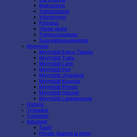
Maksutavat
Toimitustavat
Yritysmyynti
Palautus
Yleiset ehdot
Tietosuojaseloste
Saavutettavuusseloste
Myymälät
Myymälät Espoo Tapiola
Myymälät Turku
Myymälät Lahti
Myymälät Pori
Myymälät Jyväskylä
Myymälät Kouvola
Myymälät Porvoo
Myymälät Helsinki
Myymälät Lappeenranta
Historia
Työpaikat
Tiedotteet
Kalusteet
Tuolit
Pöydät, lipastot ja hyllyt