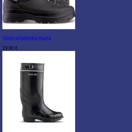
Verso pihakenkä musta
29,90
€