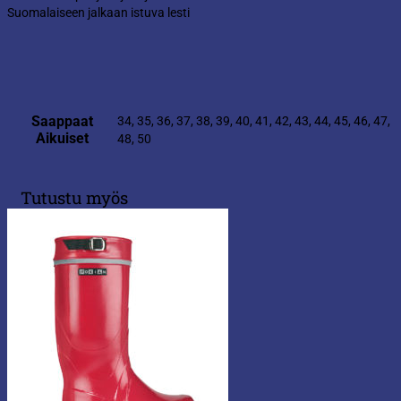
Suomalaiseen jalkaan istuva lesti
Saappaat
34, 35, 36, 37, 38, 39, 40, 41, 42, 43, 44, 45, 46, 47,
Aikuiset
48, 50
Tutustu myös