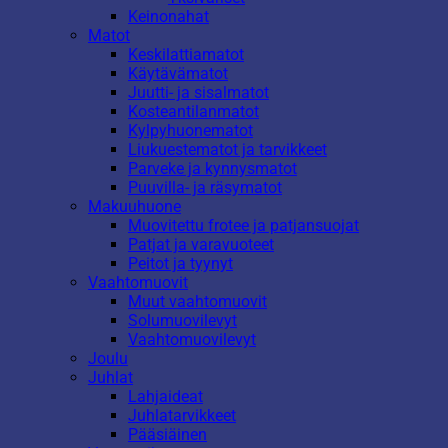
Keinonahat
Matot
Keskilattiamatot
Käytävämatot
Juutti- ja sisalmatot
Kosteantilanmatot
Kylpyhuonematot
Liukuestematot ja tarvikkeet
Parveke ja kynnysmatot
Puuvilla- ja räsymatot
Makuuhuone
Muovitettu frotee ja patjansuojat
Patjat ja varavuoteet
Peitot ja tyynyt
Vaahtomuovit
Muut vaahtomuovit
Solumuovilevyt
Vaahtomuovilevyt
Joulu
Juhlat
Lahjaideat
Juhlatarvikkeet
Pääsiäinen