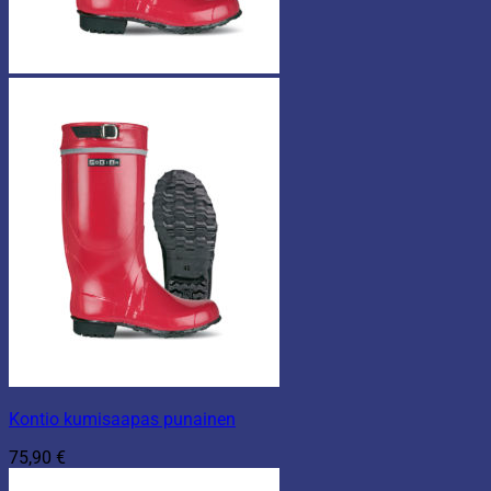
Kontio kumisaapas punainen
75,90
€