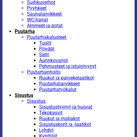
Suihkuverhot
Pyyhkeet
Saunatarvikkeet
WC-harjat
Ammeet ja potat
Puutarha
Puutarhakalusteet
Tuolit
Pöydät
Setit
Aurinkovarjot
Pehmusteet ja istuintyynyt
Puutarhanhoito
Ruukut ja parvekelaatikot
Puutarhatarvikkeet
Puutarhatyökalut
Sisustus
Sisustus
Sisustustyynyt ja huovat
Tekokasvit
Ruukut ja maljakot
Sisustuskorit ja -laatikot
Lyhdyt
Kynttilät