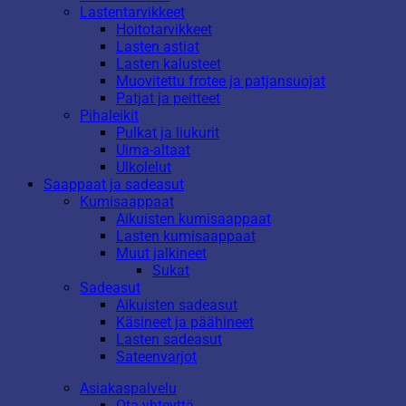
Lastentarvikkeet
Hoitotarvikkeet
Lasten astiat
Lasten kalusteet
Muovitettu frotee ja patjansuojat
Patjat ja peitteet
Pihaleikit
Pulkat ja liukurit
Uima-altaat
Ulkolelut
Saappaat ja sadeasut
Kumisaappaat
Aikuisten kumisaappaat
Lasten kumisaappaat
Muut jalkineet
Sukat
Sadeasut
Aikuisten sadeasut
Käsineet ja päähineet
Lasten sadeasut
Sateenvarjot
Asiakaspalvelu
Ota yhteyttä