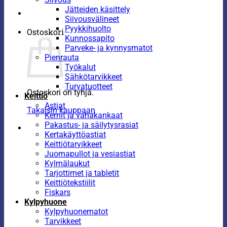
Jätteiden käsittely
Siivousvälineet
Pyykkihuolto
Ostoskori
Kunnossapito
Parveke- ja kynnysmatot
Pienrauta
Työkalut
Sähkötarvikkeet
Turvatuotteet
Ostoskori on tyhjä.
Keittiö
Astiat
Takaisin kauppaan
Kernit ja vahakankaat
Pakastus- ja säilytysrasiat
Kertakäyttöastiat
Keittiötarvikkeet
Juomapullot ja vesiastiat
Kylmälaukut
Tarjottimet ja tabletit
Keittiötekstiilit
Fiskars
Kylpyhuone
Kylpyhuonematot
Tarvikkeet