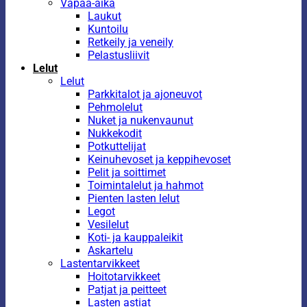
Vapaa-aika
Laukut
Kuntoilu
Retkeily ja veneily
Pelastusliivit
Lelut
Lelut
Parkkitalot ja ajoneuvot
Pehmolelut
Nuket ja nukenvaunut
Nukkekodit
Potkuttelijat
Keinuhevoset ja keppihevoset
Pelit ja soittimet
Toimintalelut ja hahmot
Pienten lasten lelut
Legot
Vesilelut
Koti- ja kauppaleikit
Askartelu
Lastentarvikkeet
Hoitotarvikkeet
Patjat ja peitteet
Lasten astiat