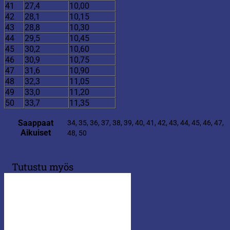
41
27,4
10,00
42
28,1
10,15
43
28,8
10,30
44
29,5
10,45
45
30,2
10,60
46
30,9
10,75
47
31,6
10,90
48
32,3
11,05
49
33,0
11,20
50
33,7
11,35
Saappaat
34, 35, 36, 37, 38, 39, 40, 41, 42, 43, 44, 45, 46, 47,
Aikuiset
48, 50
Tutustu myös