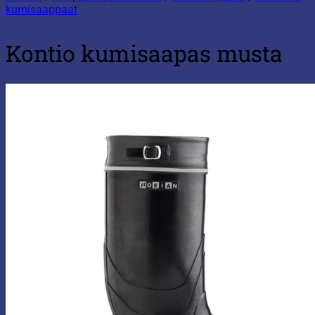
kumisaappaat
Kontio kumisaapas musta