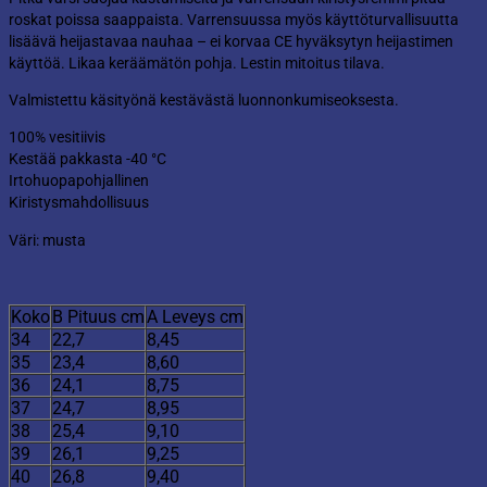
roskat poissa saappaista. Varrensuussa myös käyttöturvallisuutta
lisäävä heijastavaa nauhaa – ei korvaa CE hyväksytyn heijastimen
käyttöä. Likaa keräämätön pohja. Lestin mitoitus tilava.
Valmistettu käsityönä kestävästä luonnonkumiseoksesta.
100% vesitiivis
Kestää pakkasta -40 °C
Irtohuopapohjallinen
Kiristysmahdollisuus
Väri: musta
Koko
B Pituus cm
A Leveys cm
34
22,7
8,45
35
23,4
8,60
36
24,1
8,75
37
24,7
8,95
38
25,4
9,10
39
26,1
9,25
40
26,8
9,40