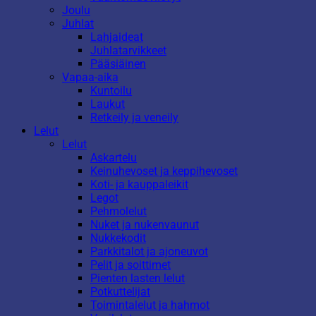
Joulu
Juhlat
Lahjaideat
Juhlatarvikkeet
Pääsiäinen
Vapaa-aika
Kuntoilu
Laukut
Retkeily ja veneily
Lelut
Lelut
Askartelu
Keinuhevoset ja keppihevoset
Koti- ja kauppaleikit
Legot
Pehmolelut
Nuket ja nukenvaunut
Nukkekodit
Parkkitalot ja ajoneuvot
Pelit ja soittimet
Pienten lasten lelut
Potkuttelijat
Toimintalelut ja hahmot