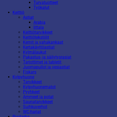
Turvatuotteet
Työkalut
Keittiö
Astiat
Arabia
Iittala
Keittiötarvikkeet
Keittiötekstiilit
Kernit ja vahakankaat
Kertakäyttöastiat
Kylmälaukut
Pakastus- ja säilytysrasiat
Tarjottimet ja tabletit
Juomapullot ja vesiastiat
Fiskars
Kylpyhuone
Tarvikkeet
Kylpyhuonematot
Pyyhkeet
Ammeet ja potat
Saunatarvikkeet
Suihkuverhot
WC-harjat
Puutarha