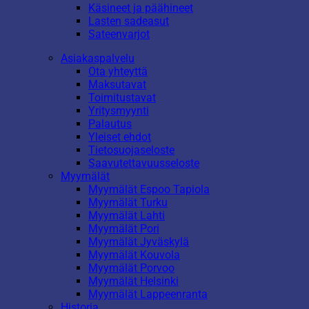
Käsineet ja päähineet
Lasten sadeasut
Sateenvarjot
Asiakaspalvelu
Ota yhteyttä
Maksutavat
Toimitustavat
Yritysmyynti
Palautus
Yleiset ehdot
Tietosuojaseloste
Saavutettavuusseloste
Myymälät
Myymälät Espoo Tapiola
Myymälät Turku
Myymälät Lahti
Myymälät Pori
Myymälät Jyväskylä
Myymälät Kouvola
Myymälät Porvoo
Myymälät Helsinki
Myymälät Lappeenranta
Historia