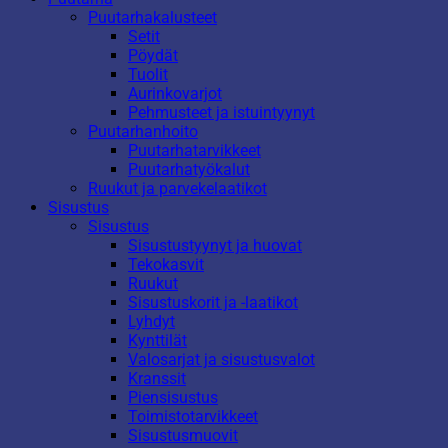
Puutarhakalusteet
Setit
Pöydät
Tuolit
Aurinkovarjot
Pehmusteet ja istuintyynyt
Puutarhanhoito
Puutarhatarvikkeet
Puutarhatyökalut
Ruukut ja parvekelaatikot
Sisustus
Sisustus
Sisustustyynyt ja huovat
Tekokasvit
Ruukut
Sisustuskorit ja -laatikot
Lyhdyt
Kynttilät
Valosarjat ja sisustusvalot
Kranssit
Piensisustus
Toimistotarvikkeet
Sisustusmuovit