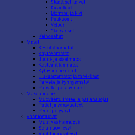
Staattiset kalvot
Kuviolliset
Marmori ja kivi
Puukuosit
Velour
Yksiväriset
Keinonahat
Matot
Keskilattiamatot
Käytävämatot
Juutti- ja sisalmatot
Kosteantilanmatot
Kylpyhuonematot
Liukuestematot ja tarvikkeet
Parveke ja kynnysmatot
Puuvilla- ja räsymatot
Makuuhuone
Muovitettu frotee ja patjansuojat
Patjat ja varavuoteet
Peitot ja tyynyt
Vaahtomuovit
Muut vaahtomuovit
Solumuovilevyt
Vaahtomuovilevyt