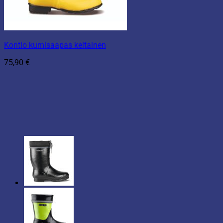
Kontio kumisaapas keltainen
75,90
€