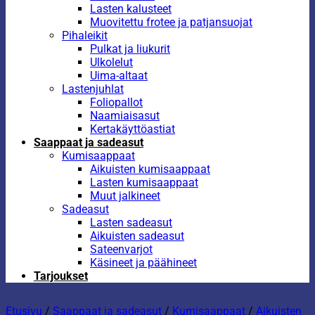
Lasten kalusteet
Muovitettu frotee ja patjansuojat
Pihaleikit
Pulkat ja liukurit
Ulkolelut
Uima-altaat
Lastenjuhlat
Foliopallot
Naamiaisasut
Kertakäyttöastiat
Saappaat ja sadeasut
Kumisaappaat
Aikuisten kumisaappaat
Lasten kumisaappaat
Muut jalkineet
Sadeasut
Lasten sadeasut
Aikuisten sadeasut
Sateenvarjot
Käsineet ja päähineet
Tarjoukset
Etusivu
/
Saappaat ja sadeasut
/
Kumisaappaat
/
Aikuisten