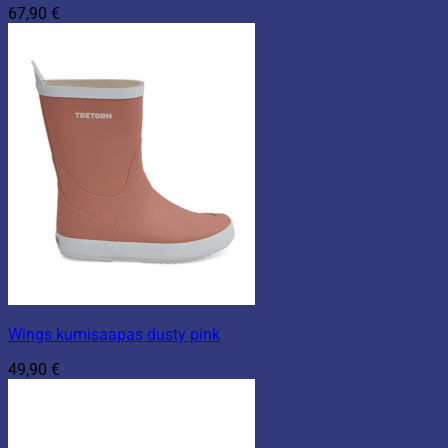
67,90
€
Wings kumisaapas dusty pink
49,90
€