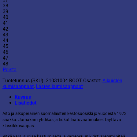
38
39
40
41
42
43
44
45
46
47
48
Poista
Tuotetunnus (SKU):
21031004 ROOT
Osastot:
Aikuisten
kumisaappaat
,
Lasten kumisaappaat
Kuvaus
Lisätiedot
Aito ja alkuperäinen suomalaisten kestosuosikki jo vuodesta 1973
saakka. Jämäkän ryhdikäs ja tiukat laatuvaatimukset täyttävä
klassikkosaapas.
Pitkä varsi suojaa kastumiselta ja varrensuun kiristysremmi pitää