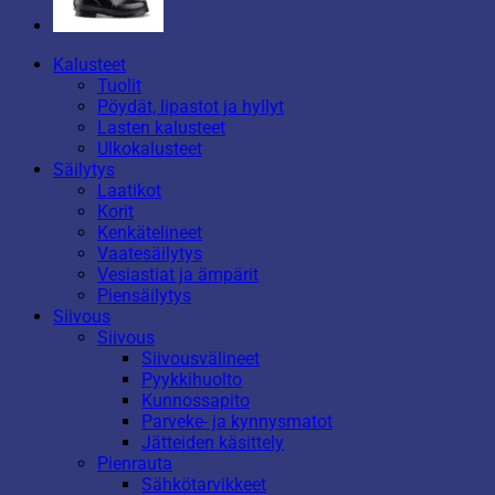
Kalusteet
Tuolit
Pöydät, lipastot ja hyllyt
Lasten kalusteet
Ulkokalusteet
Säilytys
Laatikot
Korit
Kenkätelineet
Vaatesäilytys
Vesiastiat ja ämpärit
Piensäilytys
Siivous
Siivous
Siivousvälineet
Pyykkihuolto
Kunnossapito
Parveke- ja kynnysmatot
Jätteiden käsittely
Pienrauta
Sähkötarvikkeet