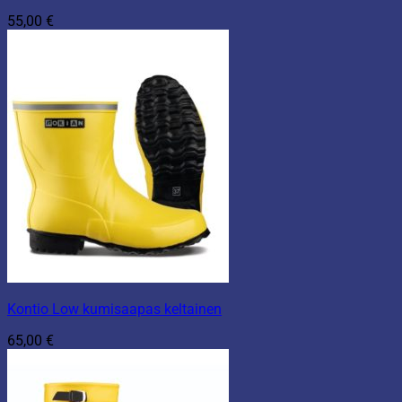
55,00
€
Kontio Low kumisaapas keltainen
65,00
€