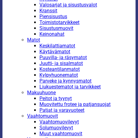
Valosarjat ja sisustusvalot
Kranssit
Piensisustus
Toimistotarvikkeet
Sisustusmuovit
Keinonahat
Matot
Keskilattiamatot
Käytävämatot
Puuvilla- ja räsymatot
Juutti- ja sisalmatot
Kosteantilanmatot
Kylpyhuonematot
Parveke ja kynnysmatot
Liukuestematot ja tarvikkeet
Makuuhuone
Peitot ja tyynyt
Muovitettu frotee ja patjansuojat
Patjat ja varavuoteet
Vaahtomuovit
Vaahtomuovilevyt
Solumuovilevyt
Muut vaahtomuovit