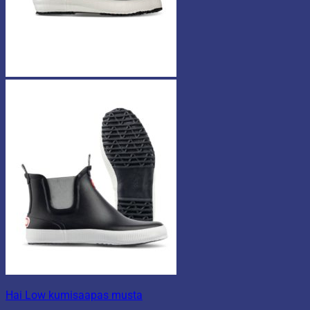
Hai Low kumisaapas musta