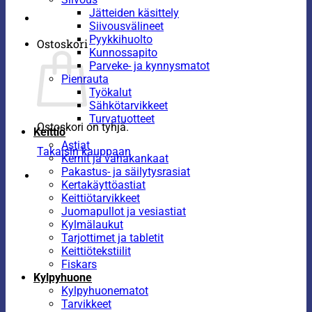
Jätteiden käsittely
Siivousvälineet
Pyykkihuolto
Ostoskori
Kunnossapito
Parveke- ja kynnysmatot
Pienrauta
Työkalut
Sähkötarvikkeet
Turvatuotteet
Ostoskori on tyhjä.
Keittiö
Astiat
Takaisin kauppaan
Kernit ja vahakankaat
Pakastus- ja säilytysrasiat
Kertakäyttöastiat
Keittiötarvikkeet
Juomapullot ja vesiastiat
Kylmälaukut
Tarjottimet ja tabletit
Keittiötekstiilit
Fiskars
Kylpyhuone
Kylpyhuonematot
Tarvikkeet