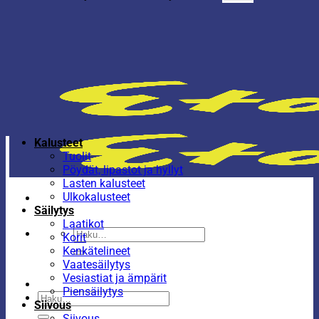
Kalusteet
Tuolit
Pöydät, lipastot ja hyllyt
Lasten kalusteet
Ulkokalusteet
Säilytys
Laatikot
Etsi:
Korit
Kenkätelineet
Vaatesäilytys
Vesiastiat ja ämpärit
Piensäilytys
Etsi:
Siivous
Siivous