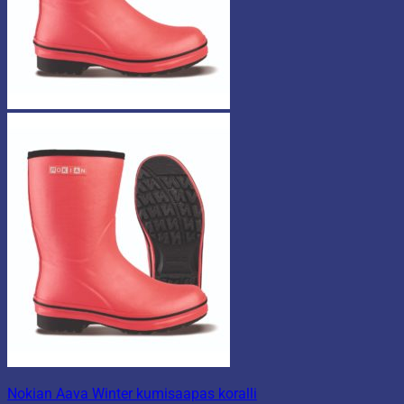
Nokian Aava Winter kumisaapas koralli