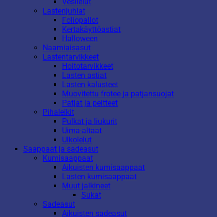
Vesilelut
Lastenjuhlat
Foliopallot
Kertakäyttöastiat
Halloween
Naamiaisasut
Lastentarvikkeet
Hoitotarvikkeet
Lasten astiat
Lasten kalusteet
Muovitettu frotee ja patjansuojat
Patjat ja peitteet
Pihaleikit
Pulkat ja liukurit
Uima-altaat
Ulkolelut
Saappaat ja sadeasut
Kumisaappaat
Aikuisten kumisaappaat
Lasten kumisaappaat
Muut jalkineet
Sukat
Sadeasut
Aikuisten sadeasut