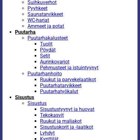
Suihkuverhot
Pyyhkeet
Saunatarvikkeet
WC-harjat
Ammeet ja potat
Puutarha
Puutarhakalusteet
Tuolit
Pöydät
Setit
Aurinkovarjot
Pehmusteet ja istuintyynyt
Puutarhanhoito
Ruukut ja parvekelaatikot
Puutarhatarvikkeet
Puutarhatyökalut
Sisustus
Sisustus
Sisustustyynyt ja huovat
Tekokasvit
Ruukut ja maljakot
Sisustuskorit ja -laatikot
Lyhdyt
Kynttilät