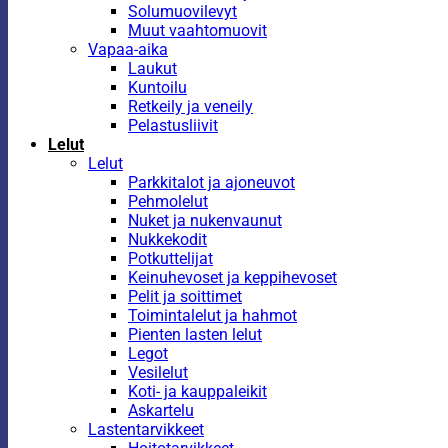
Solumuovilevyt
Muut vaahtomuovit
Vapaa-aika
Laukut
Kuntoilu
Retkeily ja veneily
Pelastusliivit
Lelut
Lelut
Parkkitalot ja ajoneuvot
Pehmolelut
Nuket ja nukenvaunut
Nukkekodit
Potkuttelijat
Keinuhevoset ja keppihevoset
Pelit ja soittimet
Toimintalelut ja hahmot
Pienten lasten lelut
Legot
Vesilelut
Koti- ja kauppaleikit
Askartelu
Lastentarvikkeet