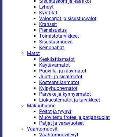
Sisustuskorit ja -laatikot
Lyhdyt
Kynttilät
Valosarjat ja sisustusvalot
Kranssit
Piensisustus
Toimistotarvikkeet
Sisustusmuovit
Keinonahat
Matot
Keskilattiamatot
Käytävämatot
Puuvilla- ja räsymatot
Juutti- ja sisalmatot
Kosteantilanmatot
Kylpyhuonematot
Parveke ja kynnysmatot
Liukuestematot ja tarvikkeet
Makuuhuone
Peitot ja tyynyt
Muovitettu frotee ja patjansuojat
Patjat ja varavuoteet
Vaahtomuovit
Vaahtomuovilevyt