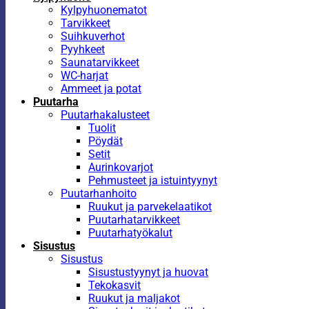
Kylpyhuonematot
Tarvikkeet
Suihkuverhot
Pyyhkeet
Saunatarvikkeet
WC-harjat
Ammeet ja potat
Puutarha
Puutarhakalusteet
Tuolit
Pöydät
Setit
Aurinkovarjot
Pehmusteet ja istuintyynyt
Puutarhanhoito
Ruukut ja parvekelaatikot
Puutarhatarvikkeet
Puutarhatyökalut
Sisustus
Sisustus
Sisustustyynyt ja huovat
Tekokasvit
Ruukut ja maljakot