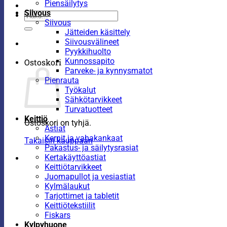
Piensäilytys
Siivous
Etsi:
Siivous
Jätteiden käsittely
Siivousvälineet
Pyykkihuolto
Kunnossapito
Ostoskori
Parveke- ja kynnysmatot
Pienrauta
Työkalut
Sähkötarvikkeet
Turvatuotteet
Keittiö
Ostoskori on tyhjä.
Astiat
Kernit ja vahakankaat
Takaisin kauppaan
Pakastus- ja säilytysrasiat
Kertakäyttöastiat
Keittiötarvikkeet
Juomapullot ja vesiastiat
Kylmälaukut
Tarjottimet ja tabletit
Keittiötekstiilit
Fiskars
Kylpyhuone