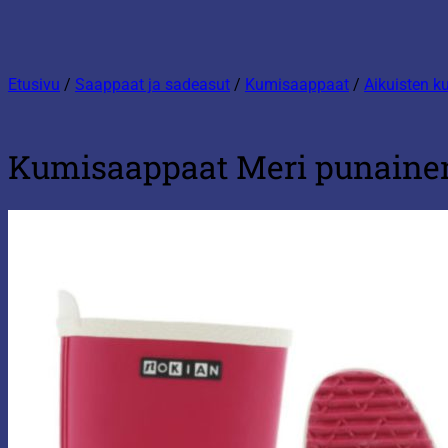
Etusivu
/
Saappaat ja sadeasut
/
Kumisaappaat
/
Aikuisten 
Kumisaappaat Meri punaine