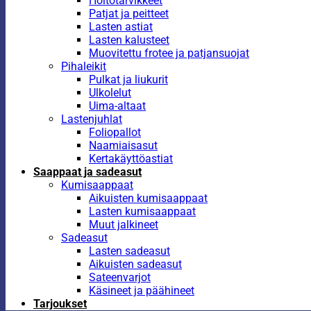
Hoitotarvikkeet
Patjat ja peitteet
Lasten astiat
Lasten kalusteet
Muovitettu frotee ja patjansuojat
Pihaleikit
Pulkat ja liukurit
Ulkolelut
Uima-altaat
Lastenjuhlat
Foliopallot
Naamiaisasut
Kertakäyttöastiat
Saappaat ja sadeasut
Kumisaappaat
Aikuisten kumisaappaat
Lasten kumisaappaat
Muut jalkineet
Sadeasut
Lasten sadeasut
Aikuisten sadeasut
Sateenvarjot
Käsineet ja päähineet
Tarjoukset