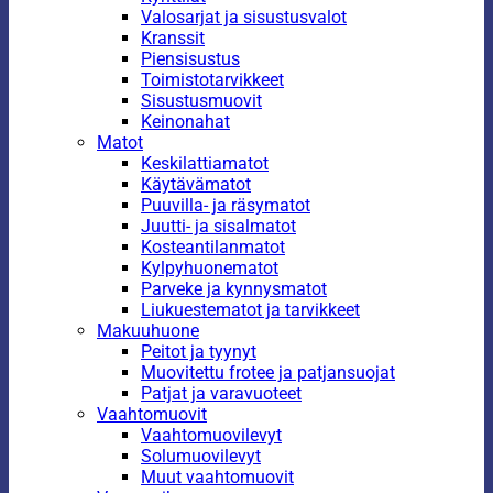
Valosarjat ja sisustusvalot
Kranssit
Piensisustus
Toimistotarvikkeet
Sisustusmuovit
Keinonahat
Matot
Keskilattiamatot
Käytävämatot
Puuvilla- ja räsymatot
Juutti- ja sisalmatot
Kosteantilanmatot
Kylpyhuonematot
Parveke ja kynnysmatot
Liukuestematot ja tarvikkeet
Makuuhuone
Peitot ja tyynyt
Muovitettu frotee ja patjansuojat
Patjat ja varavuoteet
Vaahtomuovit
Vaahtomuovilevyt
Solumuovilevyt
Muut vaahtomuovit