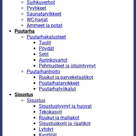
Suihkuverhot
Pyyhkeet
Saunatarvikkeet
WC-harjat
Ammeet ja potat
Puutarha
Puutarhakalusteet
Tuolit
Pöydät
Setit
Aurinkovarjot
Pehmusteet ja istuintyynyt
Puutarhanhoito
Ruukut ja parvekelaatikot
Puutarhatarvikkeet
Puutarhatyökalut
Sisustus
Sisustus
Sisustustyynyt ja huovat
Tekokasvit
Ruukut ja maljakot
Sisustuskorit ja -laatikot
Lyhdyt
Kynttilät