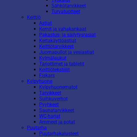
Sähkötarvikkeet
Turvatuotteet
Keittiö
Astiat
Kernit ja vahakankaat
Pakastus- ja säilytysrasiat
Kertakäyttöastiat
Keittiötarvikkeet
Juomapullot ja vesiastiat
Kylmälaukut
Tarjottimet ja tabletit
Keittiötekstiilit
Fiskars
Kylpyhuone
Kylpyhuonematot
Tarvikkeet
Suihkuverhot
Pyyhkeet
Saunatarvikkeet
WC-harjat
Ammeet ja potat
Puutarha
Puutarhakalusteet