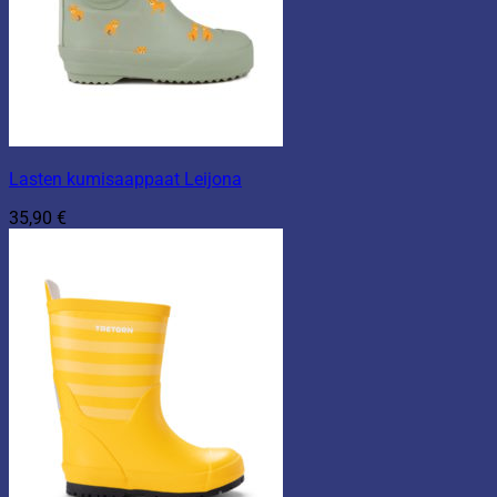
Lasten kumisaappaat Leijona
35,90
€