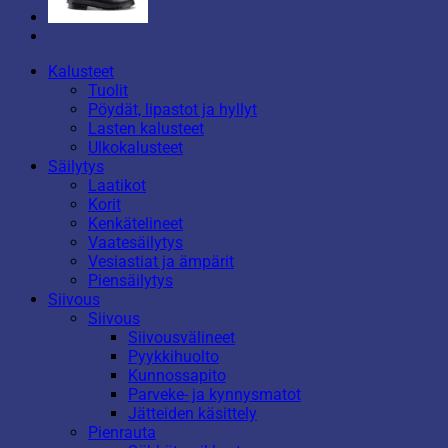
Kalusteet
Tuolit
Pöydät, lipastot ja hyllyt
Lasten kalusteet
Ulkokalusteet
Säilytys
Laatikot
Korit
Kenkätelineet
Vaatesäilytys
Vesiastiat ja ämpärit
Piensäilytys
Siivous
Siivous
Siivousvälineet
Pyykkihuolto
Kunnossapito
Parveke- ja kynnysmatot
Jätteiden käsittely
Pienrauta