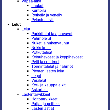
Vapaa-aika
Laukut
Kuntoilu
Retkeily ja veneily
Pelastusliivit
Lelut
Lelut
Parkkitalot ja ajoneuvot
Pehmolelut
Nuket ja nukenvaunut
Nukkekodit
Potkuttelijat
Keinuhevoset ja keppihevoset
Pelit ja soittimet
Toimintalelut ja hahmot
Pienten lasten lelut
Legot
Vesilelut
Koti- ja kauppaleikit
Askartelu
Lastentarvikkeet
Hoitotarvikkeet
Patjat ja peitteet
Lasten astiat