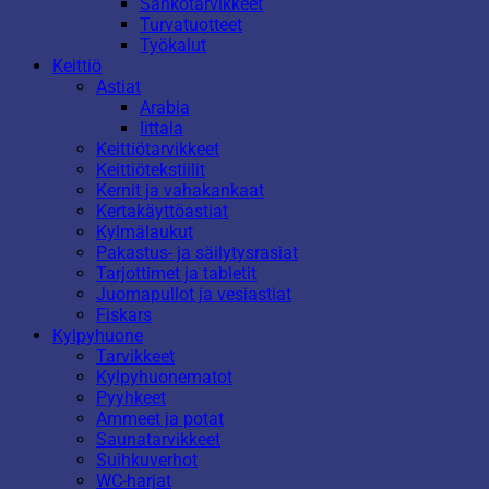
Sähkötarvikkeet
Turvatuotteet
Työkalut
Keittiö
Astiat
Arabia
Iittala
Keittiötarvikkeet
Keittiötekstiilit
Kernit ja vahakankaat
Kertakäyttöastiat
Kylmälaukut
Pakastus- ja säilytysrasiat
Tarjottimet ja tabletit
Juomapullot ja vesiastiat
Fiskars
Kylpyhuone
Tarvikkeet
Kylpyhuonematot
Pyyhkeet
Ammeet ja potat
Saunatarvikkeet
Suihkuverhot
WC-harjat