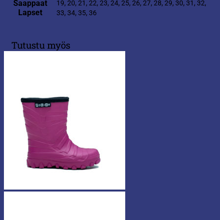
Saappaat
19, 20, 21, 22, 23, 24, 25, 26, 27, 28, 29, 30, 31, 32,
Lapset
33, 34, 35, 36
Tutustu myös