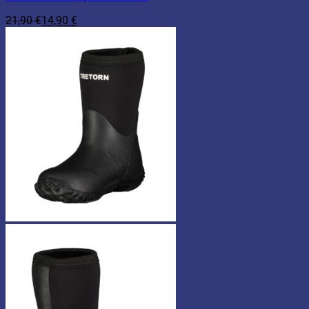
21,90
€
14,90
€