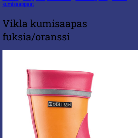
kumisaappaat
Vikla kumisaapas
fuksia/oranssi