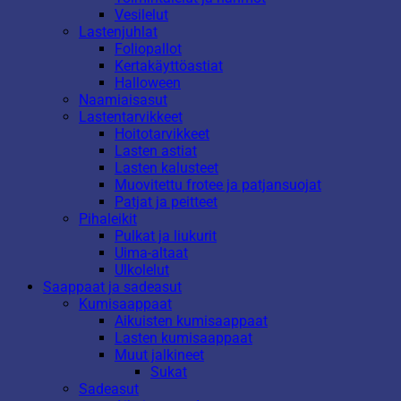
Vesilelut
Lastenjuhlat
Foliopallot
Kertakäyttöastiat
Halloween
Naamiaisasut
Lastentarvikkeet
Hoitotarvikkeet
Lasten astiat
Lasten kalusteet
Muovitettu frotee ja patjansuojat
Patjat ja peitteet
Pihaleikit
Pulkat ja liukurit
Uima-altaat
Ulkolelut
Saappaat ja sadeasut
Kumisaappaat
Aikuisten kumisaappaat
Lasten kumisaappaat
Muut jalkineet
Sukat
Sadeasut