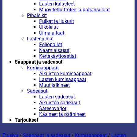
Lasten kalusteet
Muovitettu frotee ja patjansuojat
Pihaleikit
Pulkat ja liukurit
Ulkolelut
Uima-altaat
Lastenjuhlat
Foliopallot
Naamiaisasut
Kertakäyttöastiat
Saappaat ja sadeasut
Kumisaappaat
Aikuisten kumisaappaat
Lasten kumisaappaat
Muut jalkineet
Sadeasut
Lasten sadeasut
Aikuisten sadeasut
Sateenvarjot
Käsineet ja päähineet
Tarjoukset
Etusivu
/
Saappaat ja sadeasut
/
Kumisaappaat
/
Lasten