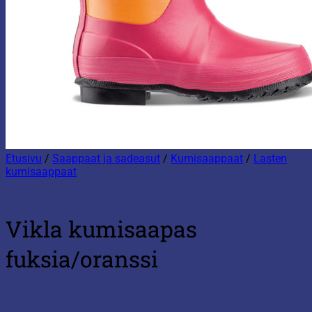
Etusivu
/
Saappaat ja sadeasut
/
Kumisaappaat
/
Lasten
kumisaappaat
Vikla kumisaapas
fuksia/oranssi