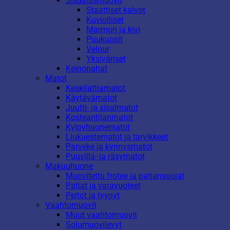
Sisustusmuovit
Staattiset kalvot
Kuviolliset
Marmori ja kivi
Puukuosit
Velour
Yksiväriset
Keinonahat
Matot
Keskilattiamatot
Käytävämatot
Juutti- ja sisalmatot
Kosteantilanmatot
Kylpyhuonematot
Liukuestematot ja tarvikkeet
Parveke ja kynnysmatot
Puuvilla- ja räsymatot
Makuuhuone
Muovitettu frotee ja patjansuojat
Patjat ja varavuoteet
Peitot ja tyynyt
Vaahtomuovit
Muut vaahtomuovit
Solumuovilevyt