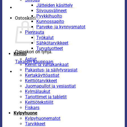
Jätteiden käsittely
Siivousvälineet
Pyykkihuolto
Ostoskori
Kunnossapito
Parveke- ja kynnysmatot
Pienrauta
Työkalut
Sähkötarvikkeet
Turvatuotteet
Ostoskori on tyhjä.
Keittiö
Astiat
Takaisin kauppaan
Kernit ja vahakankaat
Pakastus- ja säilytysrasiat
Kertakäyttöastiat
Keittiötarvikkeet
Juomapullot ja vesiastiat
Kylmälaukut
Tarjottimet ja tabletit
Keittiötekstiilit
Fiskars
Kylpyhuone
Kylpyhuonematot
Tarvikkeet