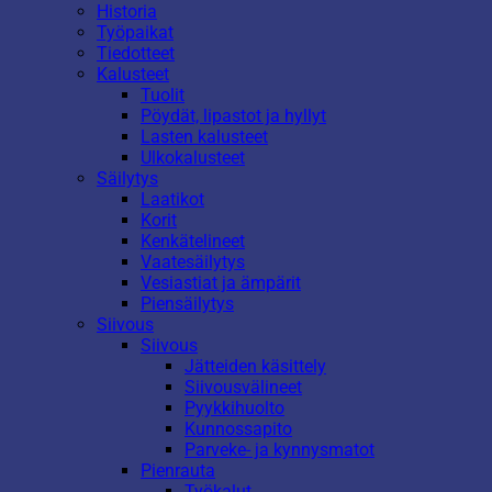
Historia
Työpaikat
Tiedotteet
Kalusteet
Tuolit
Pöydät, lipastot ja hyllyt
Lasten kalusteet
Ulkokalusteet
Säilytys
Laatikot
Korit
Kenkätelineet
Vaatesäilytys
Vesiastiat ja ämpärit
Piensäilytys
Siivous
Siivous
Jätteiden käsittely
Siivousvälineet
Pyykkihuolto
Kunnossapito
Parveke- ja kynnysmatot
Pienrauta
Työkalut