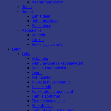
Vaahtomuovilevyt
Joulu
Juhlat
Lahjaideat
Juhlatarvikkeet
Pääsiäinen
Vapaa-aika
Kuntoilu
Laukut
Retkeily ja veneily
Lelut
Lelut
Askartelu
Keinuhevoset ja keppihevoset
Koti- ja kauppaleikit
Legot
Pehmolelut
Nuket ja nukenvaunut
Nukkekodit
Parkkitalot ja ajoneuvot
Pelit ja soittimet
Pienten lasten lelut
Potkuttelijat
Toimintalelut ja hahmot