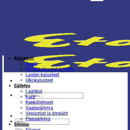
Kalusteet
Tuolit
Pöydät, lipastot ja hyllyt
Lasten kalusteet
Ulkokalusteet
Säilytys
Laatikot
Etsi:
Korit
Kenkätelineet
Vaatesäilytys
Vesiastiat ja ämpärit
Piensäilytys
Etsi:
Siivous
Siivous