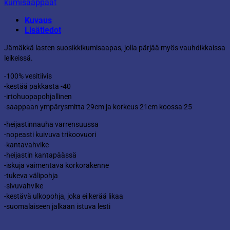
kumisaappaat
Kuvaus
Lisätiedot
Jämäkkä lasten suosikkikumisaapas, jolla pärjää myös vauhdikkaissa
leikeissä.
-100% vesitiivis
-kestää pakkasta -40
-irtohuopapohjallinen
-saappaan ympärysmitta 29cm ja korkeus 21cm koossa 25
-heijastinnauha varrensuussa
-nopeasti kuivuva trikoovuori
-kantavahvike
-heijastin kantapäässä
-iskuja vaimentava korkorakenne
-tukeva välipohja
-sivuvahvike
-kestävä ulkopohja, joka ei kerää likaa
-suomalaiseen jalkaan istuva lesti