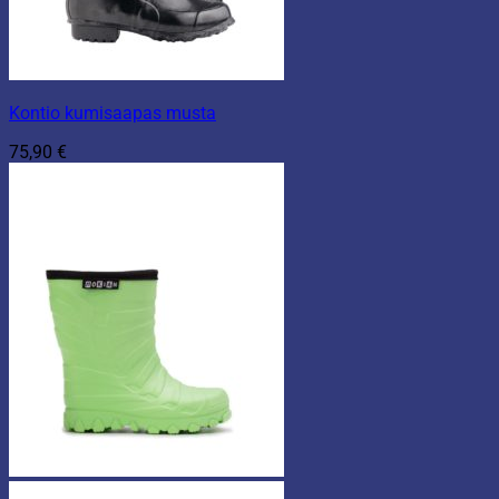
Kontio kumisaapas musta
75,90
€