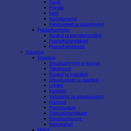
Tuolit
Pöydät
Setit
Aurinkovarjot
Pehmusteet ja istuintyynyt
Puutarhanhoito
Ruukut ja parvekelaatikot
Puutarhatarvikkeet
Puutarhatyökalut
Sisustus
Sisustus
Sisustustyynyt ja huovat
Tekokasvit
Ruukut ja maljakot
Sisustuskorit ja -laatikot
Lyhdyt
Kynttilät
Valosarjat ja sisustusvalot
Kranssit
Piensisustus
Toimistotarvikkeet
Sisustusmuovit
Keinonahat
Matot