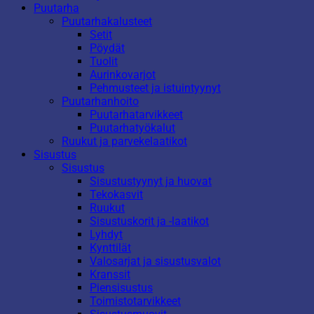
Puutarha
Puutarhakalusteet
Setit
Pöydät
Tuolit
Aurinkovarjot
Pehmusteet ja istuintyynyt
Puutarhanhoito
Puutarhatarvikkeet
Puutarhatyökalut
Ruukut ja parvekelaatikot
Sisustus
Sisustus
Sisustustyynyt ja huovat
Tekokasvit
Ruukut
Sisustuskorit ja -laatikot
Lyhdyt
Kynttilät
Valosarjat ja sisustusvalot
Kranssit
Piensisustus
Toimistotarvikkeet