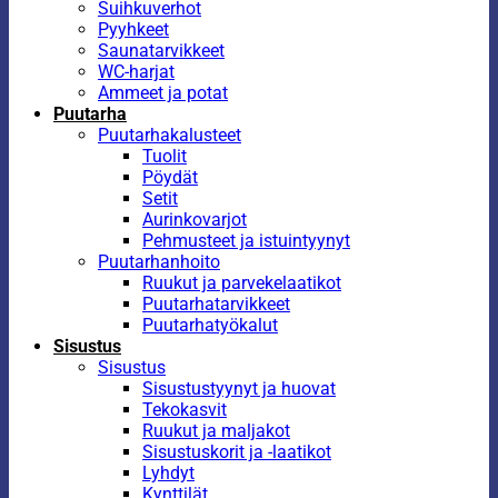
Suihkuverhot
Pyyhkeet
Saunatarvikkeet
WC-harjat
Ammeet ja potat
Puutarha
Puutarhakalusteet
Tuolit
Pöydät
Setit
Aurinkovarjot
Pehmusteet ja istuintyynyt
Puutarhanhoito
Ruukut ja parvekelaatikot
Puutarhatarvikkeet
Puutarhatyökalut
Sisustus
Sisustus
Sisustustyynyt ja huovat
Tekokasvit
Ruukut ja maljakot
Sisustuskorit ja -laatikot
Lyhdyt
Kynttilät