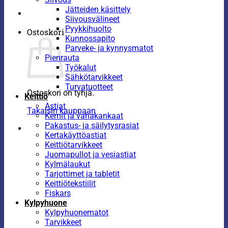
Jätteiden käsittely
Siivousvälineet
Pyykkihuolto
Ostoskori
Kunnossapito
Parveke- ja kynnysmatot
Pienrauta
Työkalut
Sähkötarvikkeet
Turvatuotteet
Ostoskori on tyhjä.
Keittiö
Astiat
Takaisin kauppaan
Kernit ja vahakankaat
Pakastus- ja säilytysrasiat
Kertakäyttöastiat
Keittiötarvikkeet
Juomapullot ja vesiastiat
Kylmälaukut
Tarjottimet ja tabletit
Keittiötekstiilit
Fiskars
Kylpyhuone
Kylpyhuonematot
Tarvikkeet