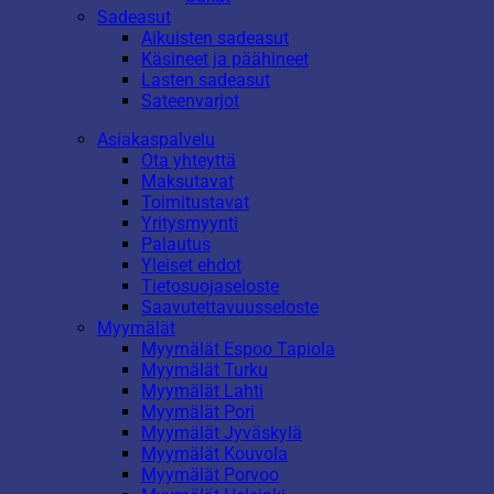
Sadeasut
Aikuisten sadeasut
Käsineet ja päähineet
Lasten sadeasut
Sateenvarjot
Asiakaspalvelu
Ota yhteyttä
Maksutavat
Toimitustavat
Yritysmyynti
Palautus
Yleiset ehdot
Tietosuojaseloste
Saavutettavuusseloste
Myymälät
Myymälät Espoo Tapiola
Myymälät Turku
Myymälät Lahti
Myymälät Pori
Myymälät Jyväskylä
Myymälät Kouvola
Myymälät Porvoo