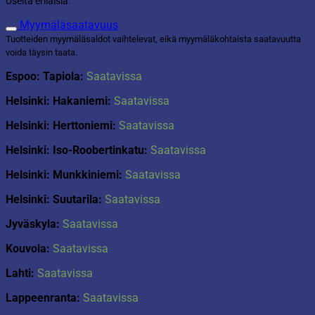
Useita erilaisia.
Myymäläsaatavuus
Tuotteiden myymäläsaldot vaihtelevat, eikä myymäläkohtaista saatavuutta
voida täysin taata.
Espoo: Tapiola:
Saatavissa
Helsinki: Hakaniemi:
Saatavissa
Helsinki: Herttoniemi:
Saatavissa
Helsinki: Iso-Roobertinkatu:
Saatavissa
Helsinki: Munkkiniemi:
Saatavissa
Helsinki: Suutarila:
Saatavissa
Jyväskyla:
Saatavissa
Kouvola:
Saatavissa
Lahti:
Saatavissa
Lappeenranta:
Saatavissa