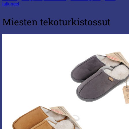
jalkineet
Miesten tekoturkistossut