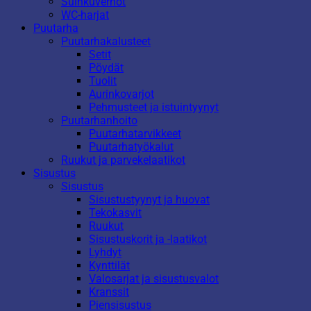
Suihkuverhot
WC-harjat
Puutarha
Puutarhakalusteet
Setit
Pöydät
Tuolit
Aurinkovarjot
Pehmusteet ja istuintyynyt
Puutarhanhoito
Puutarhatarvikkeet
Puutarhatyökalut
Ruukut ja parvekelaatikot
Sisustus
Sisustus
Sisustustyynyt ja huovat
Tekokasvit
Ruukut
Sisustuskorit ja -laatikot
Lyhdyt
Kynttilät
Valosarjat ja sisustusvalot
Kranssit
Piensisustus