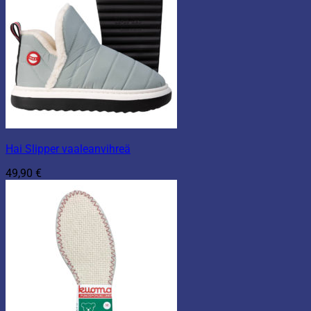
Hai Slipper vaaleanvihreä
49,90
€