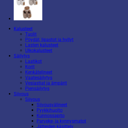
Kalusteet
Tuolit
Pöydät, lipastot ja hyllyt
Lasten kalusteet
Ulkokalusteet
Säilytys
Laatikot
Korit
Kenkätelineet
Vaatesäilytys
Vesiastiat ja ämpärit
Piensäilytys
Siivous
Siivous
Siivousvälineet
Pyykkihuolto
Kunnossapito
Parveke- ja kynnysmatot
Jätteiden käsittely