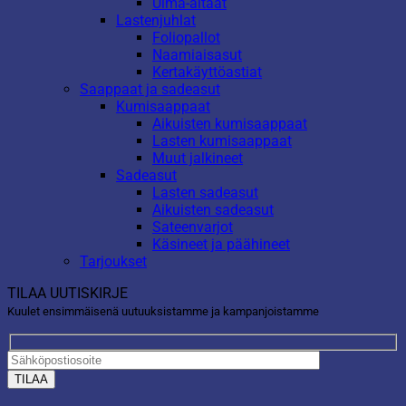
Uima-altaat
Lastenjuhlat
Foliopallot
Naamiaisasut
Kertakäyttöastiat
Saappaat ja sadeasut
Kumisaappaat
Aikuisten kumisaappaat
Lasten kumisaappaat
Muut jalkineet
Sadeasut
Lasten sadeasut
Aikuisten sadeasut
Sateenvarjot
Käsineet ja päähineet
Tarjoukset
TILAA UUTISKIRJE
Kuulet ensimmäisenä uutuuksistamme ja kampanjoistamme