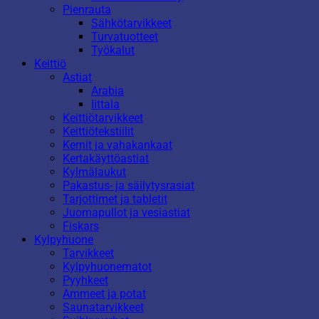
Pienrauta
Sähkötarvikkeet
Turvatuotteet
Työkalut
Keittiö
Astiat
Arabia
Iittala
Keittiötarvikkeet
Keittiötekstiilit
Kernit ja vahakankaat
Kertakäyttöastiat
Kylmälaukut
Pakastus- ja säilytysrasiat
Tarjottimet ja tabletit
Juomapullot ja vesiastiat
Fiskars
Kylpyhuone
Tarvikkeet
Kylpyhuonematot
Pyyhkeet
Ammeet ja potat
Saunatarvikkeet