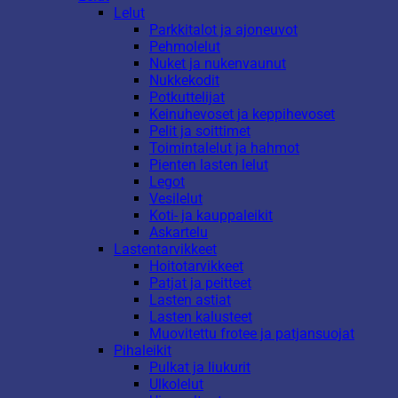
Lelut
Parkkitalot ja ajoneuvot
Pehmolelut
Nuket ja nukenvaunut
Nukkekodit
Potkuttelijat
Keinuhevoset ja keppihevoset
Pelit ja soittimet
Toimintalelut ja hahmot
Pienten lasten lelut
Legot
Vesilelut
Koti- ja kauppaleikit
Askartelu
Lastentarvikkeet
Hoitotarvikkeet
Patjat ja peitteet
Lasten astiat
Lasten kalusteet
Muovitettu frotee ja patjansuojat
Pihaleikit
Pulkat ja liukurit
Ulkolelut