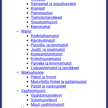
Valosarjat ja sisustusvalot
Kranssit
Piensisustus
Toimistotarvikkeet
Sisustusmuovit
Keinonahat
Matot
Keskilattiamatot
Käytävämatot
Puuvilla- ja räsymatot
Juutti- ja sisalmatot
Kosteantilanmatot
Kylpyhuonematot
Parveke ja kynnysmatot
Liukuestematot ja tarvikkeet
Makuuhuone
Peitot ja tyynyt
Muovitettu frotee ja patjansuojat
Patjat ja varavuoteet
Vaahtomuovit
Vaahtomuovilevyt
Solumuovilevyt
Muut vaahtomuovit