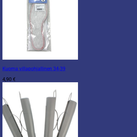
Kuoma villapohjallinen 34-39
4,90
€