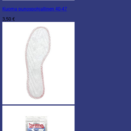
Kuoma punospohjallinen 40-47
3,50
€