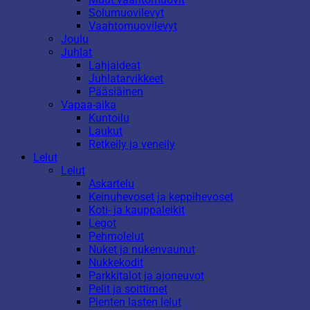
Solumuovilevyt
Vaahtomuovilevyt
Joulu
Juhlat
Lahjaideat
Juhlatarvikkeet
Pääsiäinen
Vapaa-aika
Kuntoilu
Laukut
Retkeily ja veneily
Lelut
Lelut
Askartelu
Keinuhevoset ja keppihevoset
Koti- ja kauppaleikit
Legot
Pehmolelut
Nuket ja nukenvaunut
Nukkekodit
Parkkitalot ja ajoneuvot
Pelit ja soittimet
Pienten lasten lelut