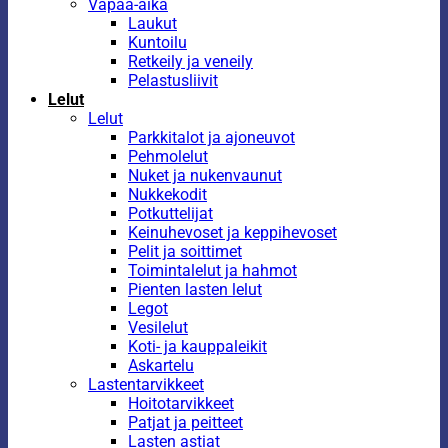
Vapaa-aika
Laukut
Kuntoilu
Retkeily ja veneily
Pelastusliivit
Lelut
Lelut
Parkkitalot ja ajoneuvot
Pehmolelut
Nuket ja nukenvaunut
Nukkekodit
Potkuttelijat
Keinuhevoset ja keppihevoset
Pelit ja soittimet
Toimintalelut ja hahmot
Pienten lasten lelut
Legot
Vesilelut
Koti- ja kauppaleikit
Askartelu
Lastentarvikkeet
Hoitotarvikkeet
Patjat ja peitteet
Lasten astiat