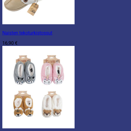
Naisten tekoturkistossut
16,90
€