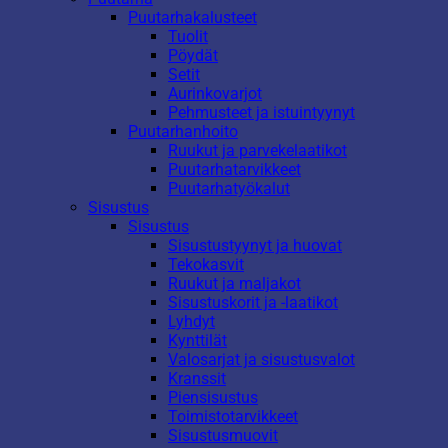
Puutarhakalusteet
Tuolit
Pöydät
Setit
Aurinkovarjot
Pehmusteet ja istuintyynyt
Puutarhanhoito
Ruukut ja parvekelaatikot
Puutarhatarvikkeet
Puutarhatyökalut
Sisustus
Sisustus
Sisustustyynyt ja huovat
Tekokasvit
Ruukut ja maljakot
Sisustuskorit ja -laatikot
Lyhdyt
Kynttilät
Valosarjat ja sisustusvalot
Kranssit
Piensisustus
Toimistotarvikkeet
Sisustusmuovit