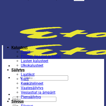
Kalusteet
Tuolit
Pöydät, lipastot ja hyllyt
Lasten kalusteet
Ulkokalusteet
Säilytys
Laatikot
Etsi:
Korit
Kenkätelineet
Vaatesäilytys
Vesiastiat ja ämpärit
Piensäilytys
Etsi:
Siivous
Siivous