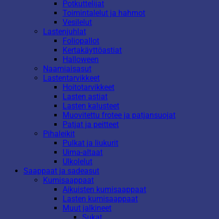
Potkuttelijat
Toimintalelut ja hahmot
Vesilelut
Lastenjuhlat
Foliopallot
Kertakäyttöastiat
Halloween
Naamiaisasut
Lastentarvikkeet
Hoitotarvikkeet
Lasten astiat
Lasten kalusteet
Muovitettu frotee ja patjansuojat
Patjat ja peitteet
Pihaleikit
Pulkat ja liukurit
Uima-altaat
Ulkolelut
Saappaat ja sadeasut
Kumisaappaat
Aikuisten kumisaappaat
Lasten kumisaappaat
Muut jalkineet
Sukat