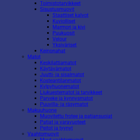
Toimistotarvikkeet
Sisustusmuovit
Staattiset kalvot
Kuviolliset
Marmori ja kivi
Puukuosit
Velour
Yksiväriset
Keinonahat
Matot
Keskilattiamatot
Käytävämatot
Juutti- ja sisalmatot
Kosteantilanmatot
Kylpyhuonematot
Liukuestematot ja tarvikkeet
Parveke ja kynnysmatot
Puuvilla- ja räsymatot
Makuuhuone
Muovitettu frotee ja patjansuojat
Patjat ja varavuoteet
Peitot ja tyynyt
Vaahtomuovit
Muut vaahtomuovit