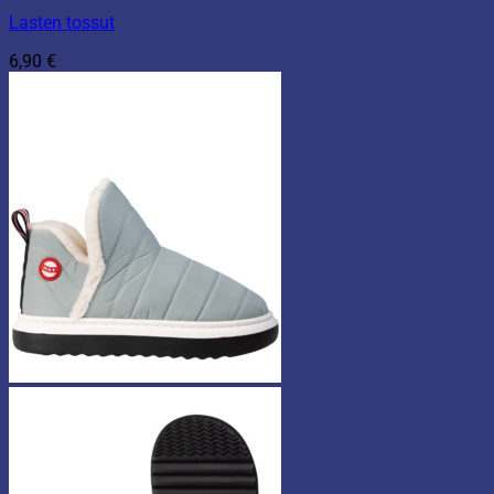
Lasten tossut
6,90
€