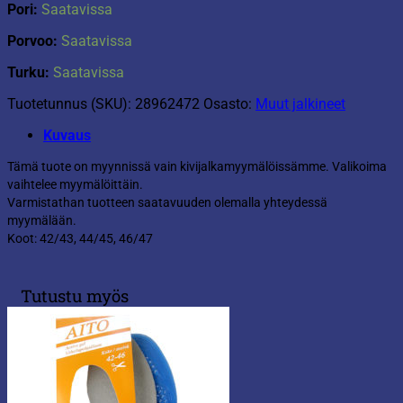
Pori:
Saatavissa
Porvoo:
Saatavissa
Turku:
Saatavissa
Tuotetunnus (SKU):
28962472
Osasto:
Muut jalkineet
Kuvaus
Tämä tuote on myynnissä vain kivijalkamyymälöissämme. Valikoima
vaihtelee myymälöittäin.
Varmistathan tuotteen saatavuuden olemalla yhteydessä
myymälään.
Koot: 42/43, 44/45, 46/47
Tutustu myös