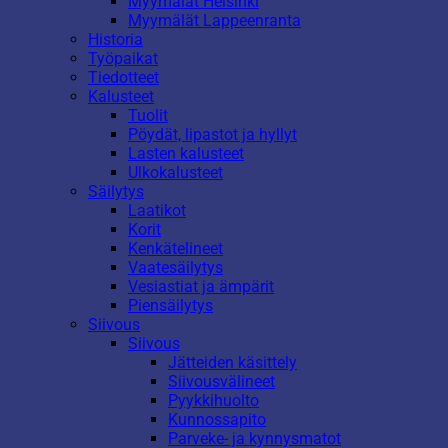
Myymälät Helsinki
Myymälät Lappeenranta
Historia
Työpaikat
Tiedotteet
Kalusteet
Tuolit
Pöydät, lipastot ja hyllyt
Lasten kalusteet
Ulkokalusteet
Säilytys
Laatikot
Korit
Kenkätelineet
Vaatesäilytys
Vesiastiat ja ämpärit
Piensäilytys
Siivous
Siivous
Jätteiden käsittely
Siivousvälineet
Pyykkihuolto
Kunnossapito
Parveke- ja kynnysmatot