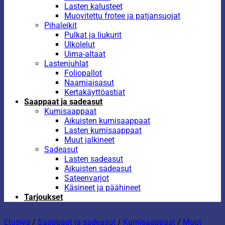
Lasten kalusteet
Muovitettu frotee ja patjansuojat
Pihaleikit
Pulkat ja liukurit
Ulkolelut
Uima-altaat
Lastenjuhlat
Foliopallot
Naamiaisasut
Kertakäyttöastiat
Saappaat ja sadeasut
Kumisaappaat
Aikuisten kumisaappaat
Lasten kumisaappaat
Muut jalkineet
Sadeasut
Lasten sadeasut
Aikuisten sadeasut
Sateenvarjot
Käsineet ja päähineet
Tarjoukset
Etusivu
/
Saappaat ja sadeasut
/
Kumisaappaat
/
Muut