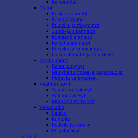
Keinonahat
Matot
Keskilattiamatot
Käytävämatot
Puuvilla- ja räsymatot
Juutti- ja sisalmatot
Kosteantilanmatot
Kylpyhuonematot
Parveke ja kynnysmatot
Liukuestematot ja tarvikkeet
Makuuhuone
Peitot ja tyynyt
Muovitettu frotee ja patjansuojat
Patjat ja varavuoteet
Vaahtomuovit
Vaahtomuovilevyt
Solumuovilevyt
Muut vaahtomuovit
Vapaa-aika
Laukut
Kuntoilu
Retkeily ja veneily
Pelastusliivit
Lelut