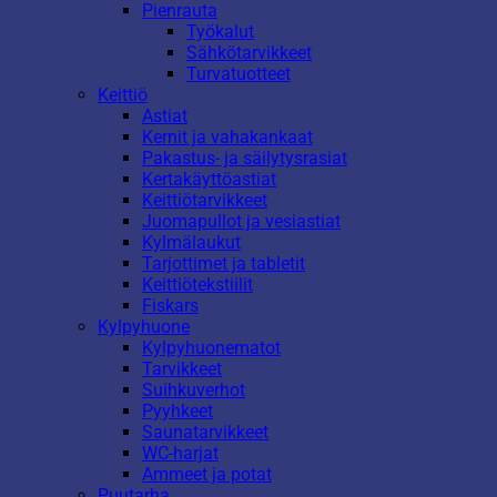
Pienrauta
Työkalut
Sähkötarvikkeet
Turvatuotteet
Keittiö
Astiat
Kernit ja vahakankaat
Pakastus- ja säilytysrasiat
Kertakäyttöastiat
Keittiötarvikkeet
Juomapullot ja vesiastiat
Kylmälaukut
Tarjottimet ja tabletit
Keittiötekstiilit
Fiskars
Kylpyhuone
Kylpyhuonematot
Tarvikkeet
Suihkuverhot
Pyyhkeet
Saunatarvikkeet
WC-harjat
Ammeet ja potat
Puutarha