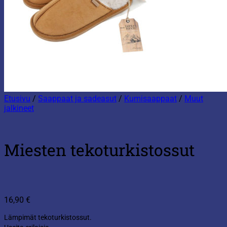
Etusivu
/
Saappaat ja sadeasut
/
Kumisaappaat
/
Muut
jalkineet
Miesten tekoturkistossut
16,90
€
Lämpimät tekoturkistossut.