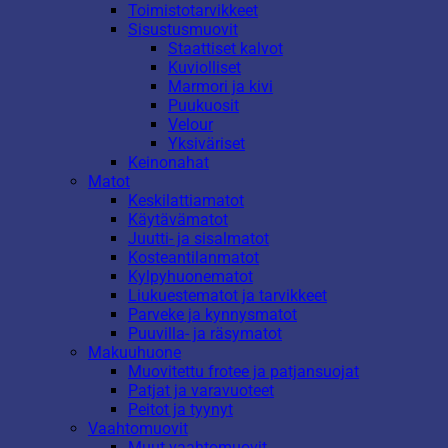
Toimistotarvikkeet
Sisustusmuovit
Staattiset kalvot
Kuviolliset
Marmori ja kivi
Puukuosit
Velour
Yksiväriset
Keinonahat
Matot
Keskilattiamatot
Käytävämatot
Juutti- ja sisalmatot
Kosteantilanmatot
Kylpyhuonematot
Liukuestematot ja tarvikkeet
Parveke ja kynnysmatot
Puuvilla- ja räsymatot
Makuuhuone
Muovitettu frotee ja patjansuojat
Patjat ja varavuoteet
Peitot ja tyynyt
Vaahtomuovit
Muut vaahtomuovit