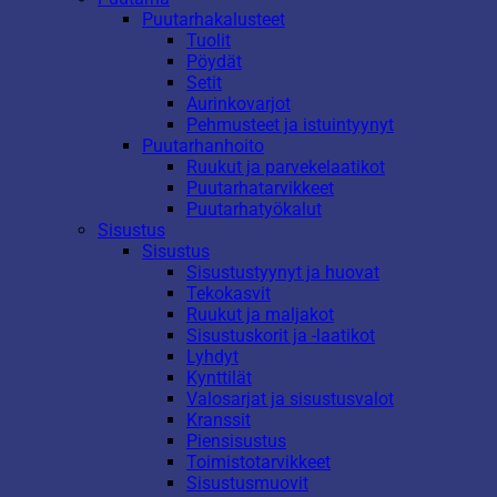
Puutarhakalusteet
Tuolit
Pöydät
Setit
Aurinkovarjot
Pehmusteet ja istuintyynyt
Puutarhanhoito
Ruukut ja parvekelaatikot
Puutarhatarvikkeet
Puutarhatyökalut
Sisustus
Sisustus
Sisustustyynyt ja huovat
Tekokasvit
Ruukut ja maljakot
Sisustuskorit ja -laatikot
Lyhdyt
Kynttilät
Valosarjat ja sisustusvalot
Kranssit
Piensisustus
Toimistotarvikkeet
Sisustusmuovit