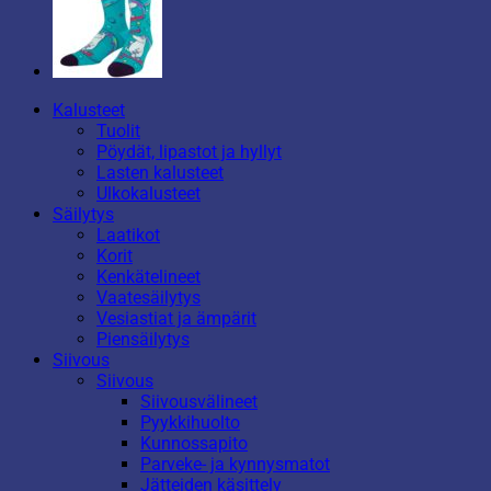
Kalusteet
Tuolit
Pöydät, lipastot ja hyllyt
Lasten kalusteet
Ulkokalusteet
Säilytys
Laatikot
Korit
Kenkätelineet
Vaatesäilytys
Vesiastiat ja ämpärit
Piensäilytys
Siivous
Siivous
Siivousvälineet
Pyykkihuolto
Kunnossapito
Parveke- ja kynnysmatot
Jätteiden käsittely