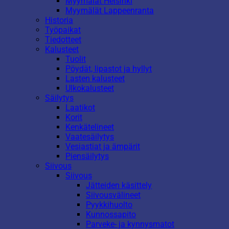
Myymälät Helsinki
Myymälät Lappeenranta
Historia
Työpaikat
Tiedotteet
Kalusteet
Tuolit
Pöydät, lipastot ja hyllyt
Lasten kalusteet
Ulkokalusteet
Säilytys
Laatikot
Korit
Kenkätelineet
Vaatesäilytys
Vesiastiat ja ämpärit
Piensäilytys
Siivous
Siivous
Jätteiden käsittely
Siivousvälineet
Pyykkihuolto
Kunnossapito
Parveke- ja kynnysmatot