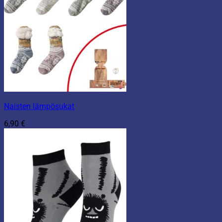
Naisten lämpösukat
6,90
€