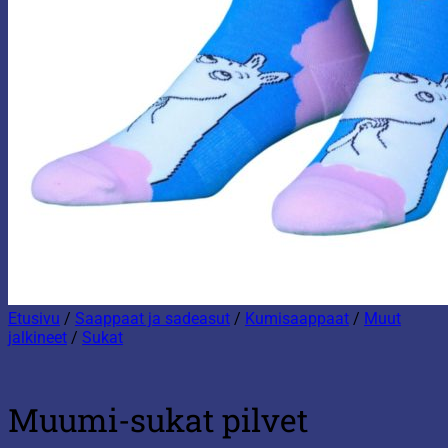
Etusivu
/
Saappaat ja sadeasut
/
Kumisaappaat
/
Muut
jalkineet
/
Sukat
Muumi-sukat pilvet