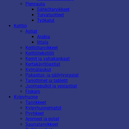
Pienrauta
Sähkötarvikkeet
Turvatuotteet
Työkalut
Keittiö
Astiat
Arabia
Iittala
Keittiötarvikkeet
Keittiötekstiilit
Kernit ja vahakankaat
Kertakäyttöastiat
Kylmälaukut
Pakastus- ja säilytysrasiat
Tarjottimet ja tabletit
Juomapullot ja vesiastiat
Fiskars
Kylpyhuone
Tarvikkeet
Kylpyhuonematot
Pyyhkeet
Ammeet ja potat
Saunatarvikkeet