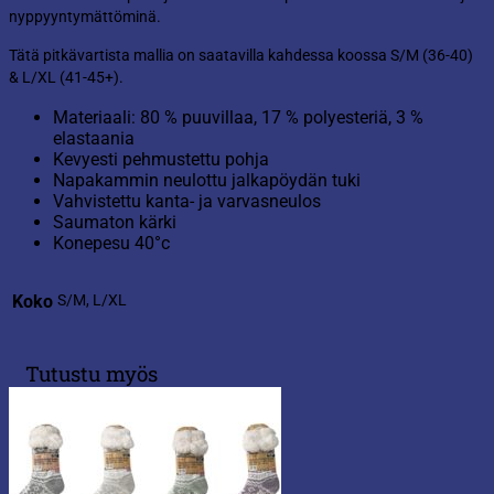
nyppyyntymättöminä.
Tätä pitkävartista mallia on saatavilla kahdessa koossa S/M (36-40)
& L/XL (41-45+).
Materiaali: 80 % puuvillaa, 17 % polyesteriä, 3 %
elastaania
Kevyesti pehmustettu pohja
Napakammin neulottu jalkapöydän tuki
Vahvistettu kanta- ja varvasneulos
Saumaton kärki
Konepesu 40°c
Koko
S/M, L/XL
Tutustu myös