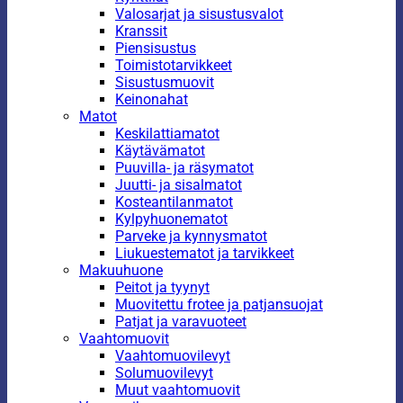
Valosarjat ja sisustusvalot
Kranssit
Piensisustus
Toimistotarvikkeet
Sisustusmuovit
Keinonahat
Matot
Keskilattiamatot
Käytävämatot
Puuvilla- ja räsymatot
Juutti- ja sisalmatot
Kosteantilanmatot
Kylpyhuonematot
Parveke ja kynnysmatot
Liukuestematot ja tarvikkeet
Makuuhuone
Peitot ja tyynyt
Muovitettu frotee ja patjansuojat
Patjat ja varavuoteet
Vaahtomuovit
Vaahtomuovilevyt
Solumuovilevyt
Muut vaahtomuovit