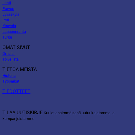
Lahti
Porvoo
Jyväskylä
Pori
Kouvola
Lappeenranta
Turku
OMAT SIVUT
Oma tili
Toivelista
TIETOA MEISTÄ
Historia
Työpaikat
TIEDOTTEET
TILAA UUTISKIRJE
Kuulet ensimmäisenä uutuuksistamme ja
kampanjoistamme