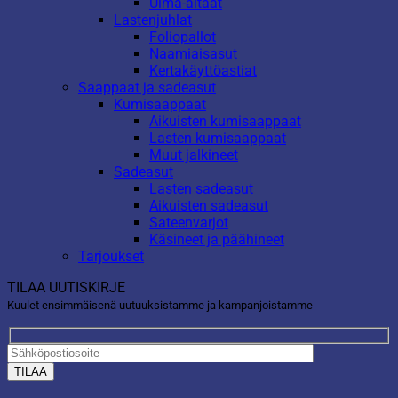
Uima-altaat
Lastenjuhlat
Foliopallot
Naamiaisasut
Kertakäyttöastiat
Saappaat ja sadeasut
Kumisaappaat
Aikuisten kumisaappaat
Lasten kumisaappaat
Muut jalkineet
Sadeasut
Lasten sadeasut
Aikuisten sadeasut
Sateenvarjot
Käsineet ja päähineet
Tarjoukset
TILAA UUTISKIRJE
Kuulet ensimmäisenä uutuuksistamme ja kampanjoistamme