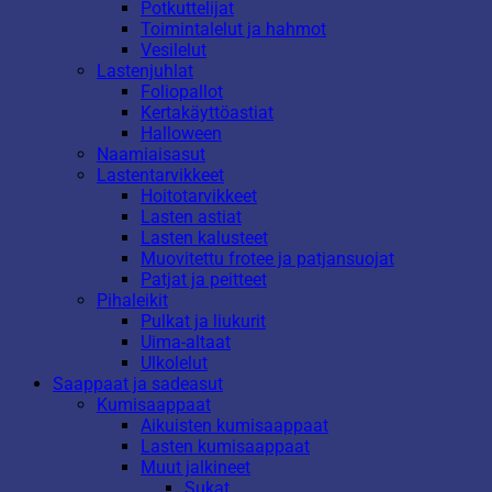
Potkuttelijat
Toimintalelut ja hahmot
Vesilelut
Lastenjuhlat
Foliopallot
Kertakäyttöastiat
Halloween
Naamiaisasut
Lastentarvikkeet
Hoitotarvikkeet
Lasten astiat
Lasten kalusteet
Muovitettu frotee ja patjansuojat
Patjat ja peitteet
Pihaleikit
Pulkat ja liukurit
Uima-altaat
Ulkolelut
Saappaat ja sadeasut
Kumisaappaat
Aikuisten kumisaappaat
Lasten kumisaappaat
Muut jalkineet
Sukat