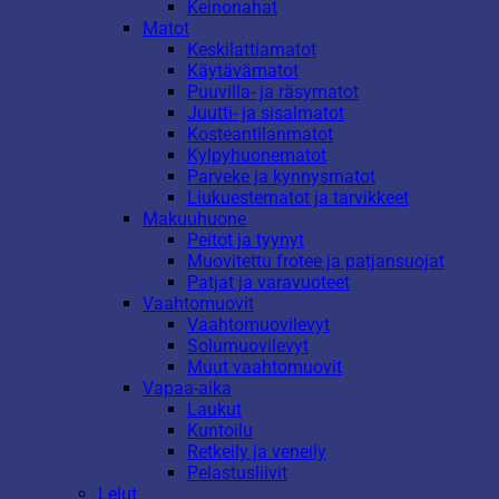
Keinonahat
Matot
Keskilattiamatot
Käytävämatot
Puuvilla- ja räsymatot
Juutti- ja sisalmatot
Kosteantilanmatot
Kylpyhuonematot
Parveke ja kynnysmatot
Liukuestematot ja tarvikkeet
Makuuhuone
Peitot ja tyynyt
Muovitettu frotee ja patjansuojat
Patjat ja varavuoteet
Vaahtomuovit
Vaahtomuovilevyt
Solumuovilevyt
Muut vaahtomuovit
Vapaa-aika
Laukut
Kuntoilu
Retkeily ja veneily
Pelastusliivit
Lelut