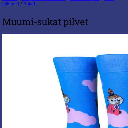
jalkineet
/
Sukat
Muumi-sukat pilvet