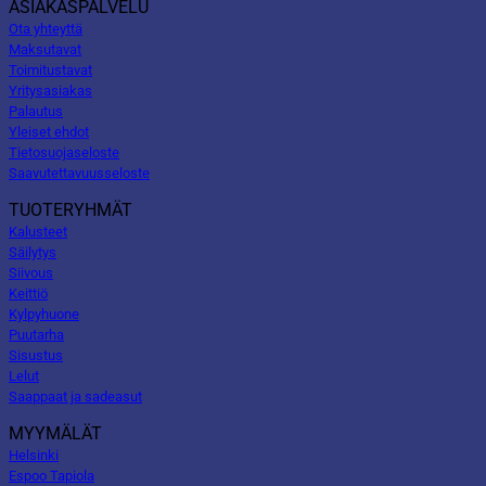
ASIAKASPALVELU
Ota yhteyttä
Maksutavat
Toimitustavat
Yritysasiakas
Palautus
Yleiset ehdot
Tietosuojaseloste
Saavutettavuusseloste
TUOTERYHMÄT
Kalusteet
Säilytys
Siivous
Keittiö
Kylpyhuone
Puutarha
Sisustus
Lelut
Saappaat ja sadeasut
MYYMÄLÄT
Helsinki
Espoo Tapiola