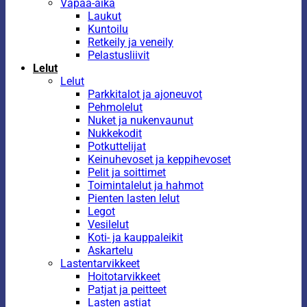
Vapaa-aika
Laukut
Kuntoilu
Retkeily ja veneily
Pelastusliivit
Lelut
Lelut
Parkkitalot ja ajoneuvot
Pehmolelut
Nuket ja nukenvaunut
Nukkekodit
Potkuttelijat
Keinuhevoset ja keppihevoset
Pelit ja soittimet
Toimintalelut ja hahmot
Pienten lasten lelut
Legot
Vesilelut
Koti- ja kauppaleikit
Askartelu
Lastentarvikkeet
Hoitotarvikkeet
Patjat ja peitteet
Lasten astiat