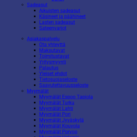
Sadeasut
Aikuisten sadeasut
Käsineet ja päähineet
Lasten sadeasut
Sateenvarjot
Asiakaspalvelu
Ota yhteyttä
Maksutavat
Toimitustavat
Yritysmyynti
Palautus
Yleiset ehdot
Tietosuojaseloste
Saavutettavuusseloste
Myymälät
Myymälät Espoo Tapiola
Myymälät Turku
Myymälät Lahti
Myymälät Pori
Myymälät Jyväskylä
Myymälät Kouvola
Myymälät Porvoo