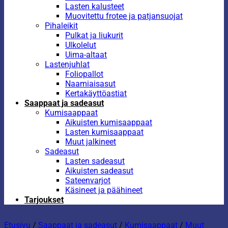
Lasten kalusteet
Muovitettu frotee ja patjansuojat
Pihaleikit
Pulkat ja liukurit
Ulkolelut
Uima-altaat
Lastenjuhlat
Foliopallot
Naamiaisasut
Kertakäyttöastiat
Saappaat ja sadeasut
Kumisaappaat
Aikuisten kumisaappaat
Lasten kumisaappaat
Muut jalkineet
Sadeasut
Lasten sadeasut
Aikuisten sadeasut
Sateenvarjot
Käsineet ja päähineet
Tarjoukset
Etusivu
/
Saappaat ja sadeasut
/
Kumisaappaat
/
Muut