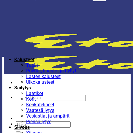
Kalusteet
Tuolit
Pöydät, lipastot ja hyllyt
Lasten kalusteet
Ulkokalusteet
Säilytys
Laatikot
Etsi:
Korit
Kenkätelineet
Vaatesäilytys
Vesiastiat ja ämpärit
Piensäilytys
Etsi:
Siivous
Siivous