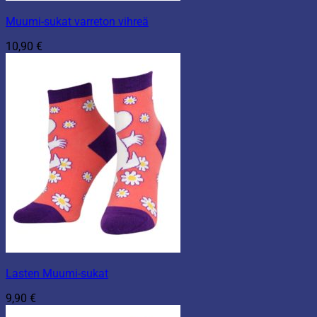
Muumi-sukat varreton vihreä
10,90
€
Lasten Muumi-sukat
9,90
€