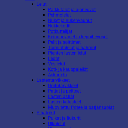
Lelut
Parkkitalot ja ajoneuvot
Pehmolelut
Nuket ja nukenvaunut
Nukkekodit
Potkuttelijat
Keinuhevoset ja keppihevoset
Pelit ja soittimet
Toimintalelut ja hahmot
Pienten lasten lelut
Legot
Vesilelut
Koti- ja kauppaleikit
Askartelu
Lastentarvikkeet
Hoitotarvikkeet
Patjat ja peitteet
Lasten astiat
Lasten kalusteet
Muovitettu frotee ja patjansuojat
Pihaleikit
Pulkat ja liukurit
Ulkolelut