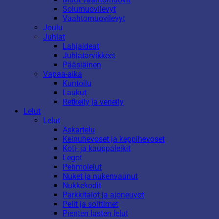
Solumuovilevyt
Vaahtomuovilevyt
Joulu
Juhlat
Lahjaideat
Juhlatarvikkeet
Pääsiäinen
Vapaa-aika
Kuntoilu
Laukut
Retkeily ja veneily
Lelut
Lelut
Askartelu
Keinuhevoset ja keppihevoset
Koti- ja kauppaleikit
Legot
Pehmolelut
Nuket ja nukenvaunut
Nukkekodit
Parkkitalot ja ajoneuvot
Pelit ja soittimet
Pienten lasten lelut