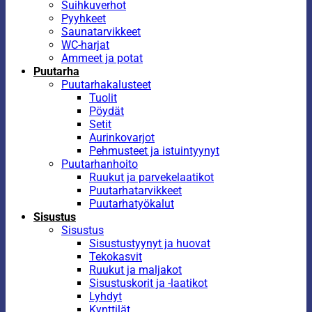
Suihkuverhot
Pyyhkeet
Saunatarvikkeet
WC-harjat
Ammeet ja potat
Puutarha
Puutarhakalusteet
Tuolit
Pöydät
Setit
Aurinkovarjot
Pehmusteet ja istuintyynyt
Puutarhanhoito
Ruukut ja parvekelaatikot
Puutarhatarvikkeet
Puutarhatyökalut
Sisustus
Sisustus
Sisustustyynyt ja huovat
Tekokasvit
Ruukut ja maljakot
Sisustuskorit ja -laatikot
Lyhdyt
Kynttilät