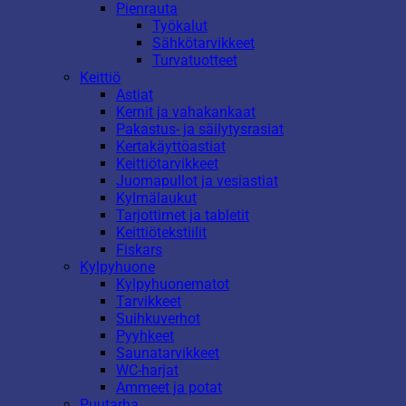
Pienrauta
Työkalut
Sähkötarvikkeet
Turvatuotteet
Keittiö
Astiat
Kernit ja vahakankaat
Pakastus- ja säilytysrasiat
Kertakäyttöastiat
Keittiötarvikkeet
Juomapullot ja vesiastiat
Kylmälaukut
Tarjottimet ja tabletit
Keittiötekstiilit
Fiskars
Kylpyhuone
Kylpyhuonematot
Tarvikkeet
Suihkuverhot
Pyyhkeet
Saunatarvikkeet
WC-harjat
Ammeet ja potat
Puutarha