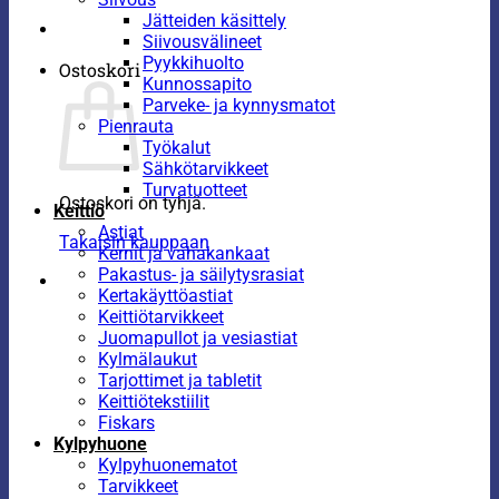
Jätteiden käsittely
Siivousvälineet
Pyykkihuolto
Ostoskori
Kunnossapito
Parveke- ja kynnysmatot
Pienrauta
Työkalut
Sähkötarvikkeet
Turvatuotteet
Ostoskori on tyhjä.
Keittiö
Astiat
Takaisin kauppaan
Kernit ja vahakankaat
Pakastus- ja säilytysrasiat
Kertakäyttöastiat
Keittiötarvikkeet
Juomapullot ja vesiastiat
Kylmälaukut
Tarjottimet ja tabletit
Keittiötekstiilit
Fiskars
Kylpyhuone
Kylpyhuonematot
Tarvikkeet