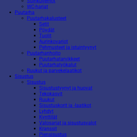
Suihkuverhot
WC-harjat
Puutarha
Puutarhakalusteet
Setit
Pöydät
Tuolit
Aurinkovarjot
Pehmusteet ja istuintyynyt
Puutarhanhoito
Puutarhatarvikkeet
Puutarhatyökalut
Ruukut ja parvekelaatikot
Sisustus
Sisustus
Sisustustyynyt ja huovat
Tekokasvit
Ruukut
Sisustuskorit ja -laatikot
Lyhdyt
Kynttilät
Valosarjat ja sisustusvalot
Kranssit
Piensisustus