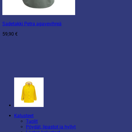
Sadetakki Petra agavevihreä
59,90
€
Kalusteet
Tuolit
Pöydät, lipastot ja hyllyt