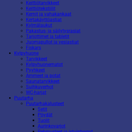
Keittiötarvikkeet
Keittiötekstiilit
Kernit ja vahakankaat
Kertakäyttöastiat
Kylmälaukut
Pakastus- ja säilytysrasiat
Tarjottimet ja tabletit
Juomapullot ja vesiastiat
Fiskars
Kylpyhuone
Tarvikkeet
Kylpyhuonematot
Pyyhkeet
Ammeet ja potat
Saunatarvikkeet
Suihkuverhot
WC-harjat
Puutarha
Puutarhakalusteet
Setit
Pöydät
Tuolit
Aurinkovarjot
Pehmusteet ja istuintyynyt