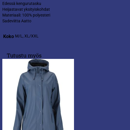
Edessä kengurutasku
Heijastavat yksityiskohdat
Materiaali: 100% polyesteri
Sadeviitta Aatto
Koko
M/L, XL/XXL
Tutustu myös