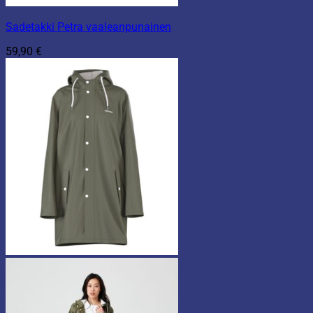
Sadetakki Petra vaaleanpunainen
59,90
€