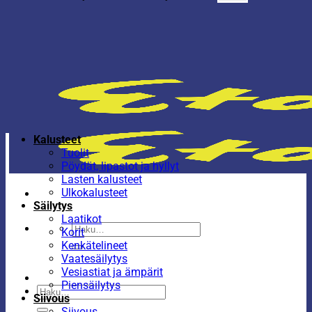
Kalusteet
Tuolit
Pöydät, lipastot ja hyllyt
Lasten kalusteet
Ulkokalusteet
Säilytys
Laatikot
Etsi:
Korit
Kenkätelineet
Vaatesäilytys
Vesiastiat ja ämpärit
Piensäilytys
Etsi:
Siivous
Siivous