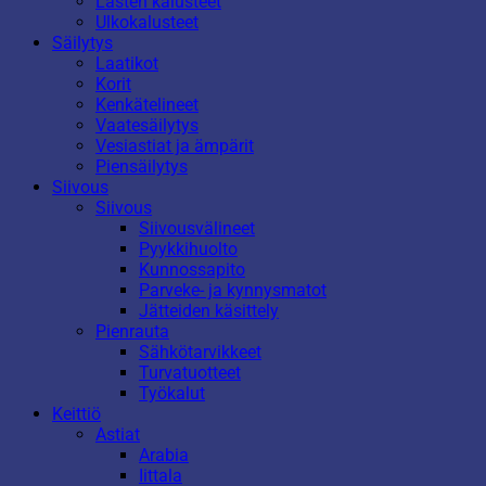
Lasten kalusteet
Ulkokalusteet
Säilytys
Laatikot
Korit
Kenkätelineet
Vaatesäilytys
Vesiastiat ja ämpärit
Piensäilytys
Siivous
Siivous
Siivousvälineet
Pyykkihuolto
Kunnossapito
Parveke- ja kynnysmatot
Jätteiden käsittely
Pienrauta
Sähkötarvikkeet
Turvatuotteet
Työkalut
Keittiö
Astiat
Arabia
Iittala