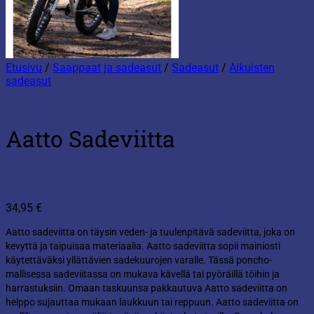
Etusivu
/
Saappaat ja sadeasut
/
Sadeasut
/
Aikuisten
sadeasut
Aatto Sadeviitta
34,95
€
Aatto sadeviitta on täysin veden- ja tuulenpitävä sadeviitta, joka on
kevyttä ja taipuisaa materiaalia. Aatto sadeviitta sopii mainiosti
käytettäväksi yllättävien sadekuurojen varalle. Tässä poncho-
mallisessa sadeviitassa on mukava kävellä tai pyöräillä töihin ja
harrastuksiin. Omaan taskuunsa pakkautuva Aatto sadeviitta on
helppo sujauttaa mukaan laukkuun tai reppuun. Aatto sadeviitta on