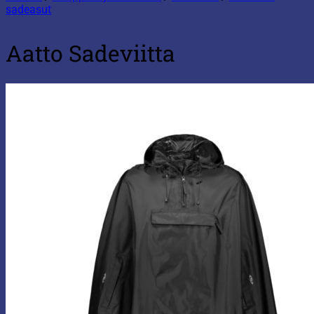
sadeasut
Aatto Sadeviitta