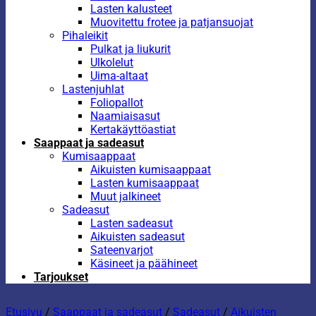
Lasten kalusteet
Muovitettu frotee ja patjansuojat
Pihaleikit
Pulkat ja liukurit
Ulkolelut
Uima-altaat
Lastenjuhlat
Foliopallot
Naamiaisasut
Kertakäyttöastiat
Saappaat ja sadeasut
Kumisaappaat
Aikuisten kumisaappaat
Lasten kumisaappaat
Muut jalkineet
Sadeasut
Lasten sadeasut
Aikuisten sadeasut
Sateenvarjot
Käsineet ja päähineet
Tarjoukset
Etusivu
/
Saappaat ja sadeasut
/
Sadeasut
/
Aikuisten