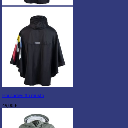
Hai sadeviitta musta
49,00
€