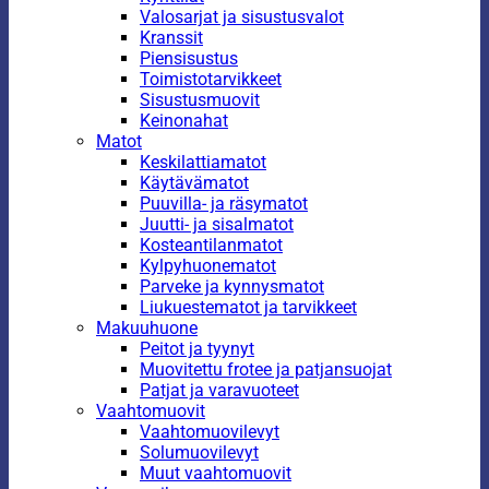
Valosarjat ja sisustusvalot
Kranssit
Piensisustus
Toimistotarvikkeet
Sisustusmuovit
Keinonahat
Matot
Keskilattiamatot
Käytävämatot
Puuvilla- ja räsymatot
Juutti- ja sisalmatot
Kosteantilanmatot
Kylpyhuonematot
Parveke ja kynnysmatot
Liukuestematot ja tarvikkeet
Makuuhuone
Peitot ja tyynyt
Muovitettu frotee ja patjansuojat
Patjat ja varavuoteet
Vaahtomuovit
Vaahtomuovilevyt
Solumuovilevyt
Muut vaahtomuovit