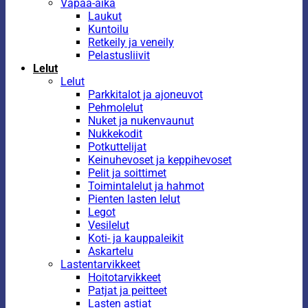
Vapaa-aika
Laukut
Kuntoilu
Retkeily ja veneily
Pelastusliivit
Lelut
Lelut
Parkkitalot ja ajoneuvot
Pehmolelut
Nuket ja nukenvaunut
Nukkekodit
Potkuttelijat
Keinuhevoset ja keppihevoset
Pelit ja soittimet
Toimintalelut ja hahmot
Pienten lasten lelut
Legot
Vesilelut
Koti- ja kauppaleikit
Askartelu
Lastentarvikkeet
Hoitotarvikkeet
Patjat ja peitteet
Lasten astiat