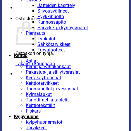
Jätteiden käsittely
Siivousvälineet
Pyykkihuolto
Ostoskori
Kunnossapito
Parveke- ja kynnysmatot
Pienrauta
Työkalut
Sähkötarvikkeet
Turvatuotteet
Ostoskori on tyhjä.
Keittiö
Astiat
Takaisin kauppaan
Kernit ja vahakankaat
Pakastus- ja säilytysrasiat
Kertakäyttöastiat
Keittiötarvikkeet
Juomapullot ja vesiastiat
Kylmälaukut
Tarjottimet ja tabletit
Keittiötekstiilit
Fiskars
Kylpyhuone
Kylpyhuonematot
Tarvikkeet