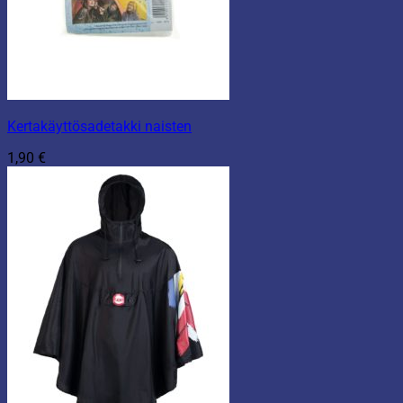
Kertakäyttösadetakki naisten
1,90
€