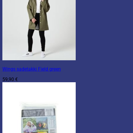
Wings sadetakki Field green
59,90
€