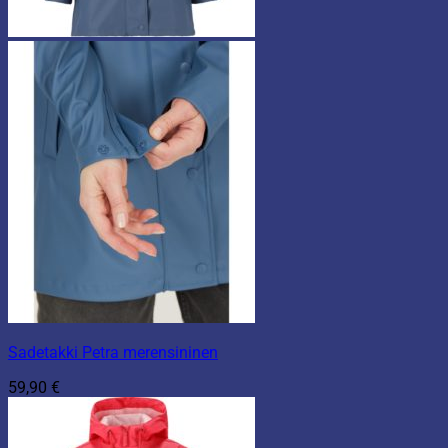
Sadetakki Petra merensininen
59,90
€