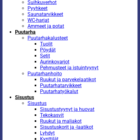
Suihkuverhot
Pyyhkeet
Saunatarvikkeet
WC-harjat
Ammeet ja potat
Puutarha
Puutarhakalusteet
Tuolit
Pöydät
Setit
Aurinkovarjot
Pehmusteet ja istuintyynyt
Puutarhanhoito
Ruukut ja parvekelaatikot
Puutarhatarvikkeet
Puutarhatyökalut
Sisustus
Sisustus
Sisustustyynyt ja huovat
Tekokasvit
Ruukut ja maljakot
Sisustuskorit ja -laatikot
Lyhdyt
Kynttilät