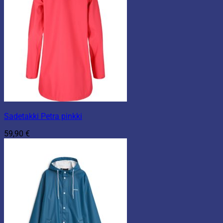
Sadetakki Petra pinkki
59,90
€