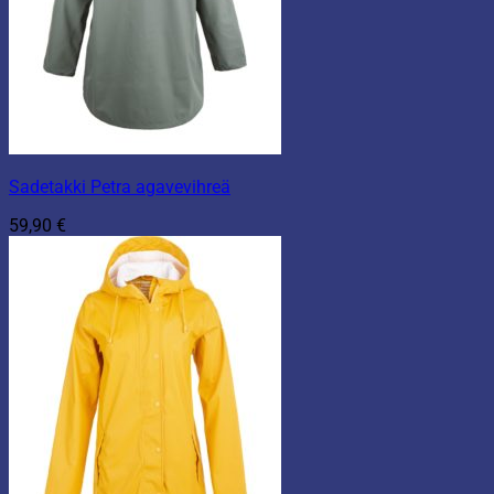
Sadetakki Petra agavevihreä
59,90
€