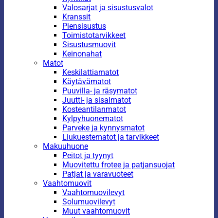
Valosarjat ja sisustusvalot
Kranssit
Piensisustus
Toimistotarvikkeet
Sisustusmuovit
Keinonahat
Matot
Keskilattiamatot
Käytävämatot
Puuvilla- ja räsymatot
Juutti- ja sisalmatot
Kosteantilanmatot
Kylpyhuonematot
Parveke ja kynnysmatot
Liukuestematot ja tarvikkeet
Makuuhuone
Peitot ja tyynyt
Muovitettu frotee ja patjansuojat
Patjat ja varavuoteet
Vaahtomuovit
Vaahtomuovilevyt
Solumuovilevyt
Muut vaahtomuovit