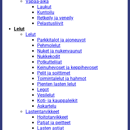
Vapaa-aika
Laukut
Kuntoilu
Retkeily ja veneily
Pelastusliivit
Lelut
Lelut
Parkkitalot ja ajoneuvot
Pehmolelut
Nuket ja nukenvaunut
Nukkekodit
Potkuttelijat
Keinuhevoset ja keppihevoset
Pelit ja soittimet
Toimintalelut ja hahmot
Pienten lasten lelut
Legot
Vesilelut
Koti- ja kauppaleikit
Askartelu
Lastentarvikkeet
Hoitotarvikkeet
Patjat ja peitteet
Lasten astiat