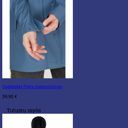
Sadetakki Petra merensininen
59,90
€
Tutustu myös