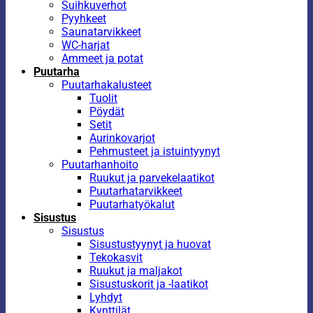
Suihkuverhot
Pyyhkeet
Saunatarvikkeet
WC-harjat
Ammeet ja potat
Puutarha
Puutarhakalusteet
Tuolit
Pöydät
Setit
Aurinkovarjot
Pehmusteet ja istuintyynyt
Puutarhanhoito
Ruukut ja parvekelaatikot
Puutarhatarvikkeet
Puutarhatyökalut
Sisustus
Sisustus
Sisustustyynyt ja huovat
Tekokasvit
Ruukut ja maljakot
Sisustuskorit ja -laatikot
Lyhdyt
Kynttilät