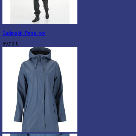
Sadetakki Petra iron
59,90
€