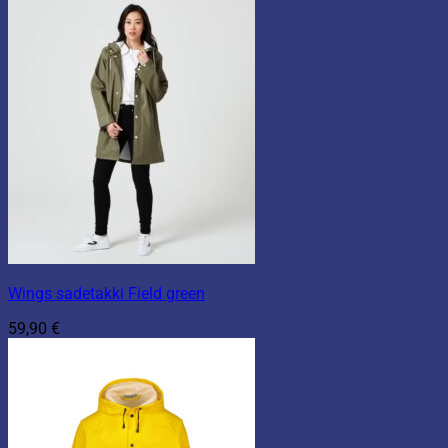
Wings sadetakki Field green
59,90
€