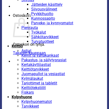
Jätteiden käsittely
Siivousvälineet
Pyykkihuolto
Ostoskori
Kunnossapito
Parveke- ja kynnysmatot
Pienrauta
Työkalut
Sähkötarvikkeet
Turvatuotteet
Ostoskori on tyhjä.
Keittiö
Astiat
Takaisin kauppaan
Kernit ja vahakankaat
Pakastus- ja säilytysrasiat
Kertakäyttöastiat
Keittiötarvikkeet
Juomapullot ja vesiastiat
Kylmälaukut
Tarjottimet ja tabletit
Keittiötekstiilit
Fiskars
Kylpyhuone
Kylpyhuonematot
Tarvikkeet