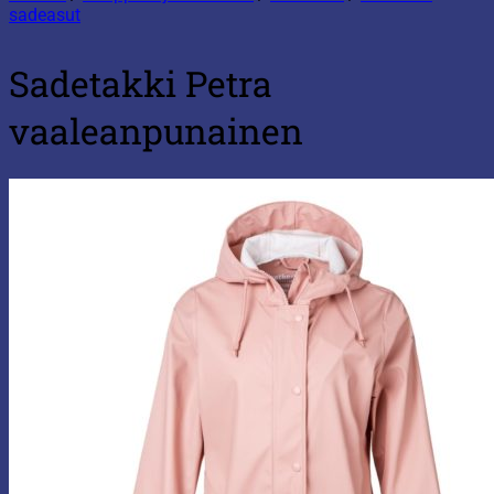
sadeasut
Sadetakki Petra
vaaleanpunainen