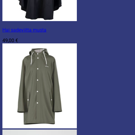
Hai sadeviitta musta
49,00
€