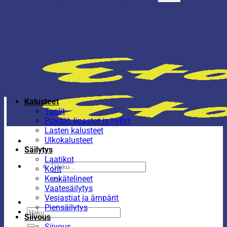
Kalusteet
Tuolit
Pöydät, lipastot ja hyllyt
Lasten kalusteet
Ulkokalusteet
Säilytys
Laatikot
Etsi:
Korit
Kenkätelineet
Vaatesäilytys
Vesiastiat ja ämpärit
Piensäilytys
Etsi:
Siivous
Siivous