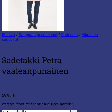
Etusivu
/
Saappaat ja sadeasut
/
Sadeasut
/
Aikuisten
sadeasut
Sadetakki Petra
vaaleanpunainen
59,90
€
Weather Report Petra naisten hupullinen sadetakki.
Sadetakki