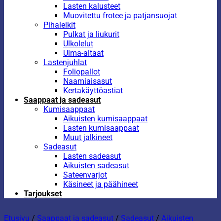
Lasten kalusteet
Muovitettu frotee ja patjansuojat
Pihaleikit
Pulkat ja liukurit
Ulkolelut
Uima-altaat
Lastenjuhlat
Foliopallot
Naamiaisasut
Kertakäyttöastiat
Saappaat ja sadeasut
Kumisaappaat
Aikuisten kumisaappaat
Lasten kumisaappaat
Muut jalkineet
Sadeasut
Lasten sadeasut
Aikuisten sadeasut
Sateenvarjot
Käsineet ja päähineet
Tarjoukset
Etusivu
/
Saappaat ja sadeasut
/
Sadeasut
/
Aikuisten