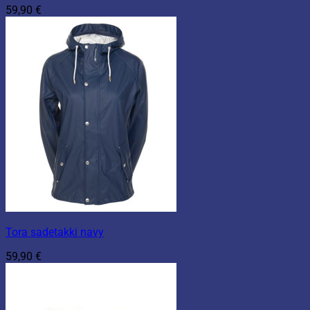
59,90
€
Tora sadetakki navy
59,90
€