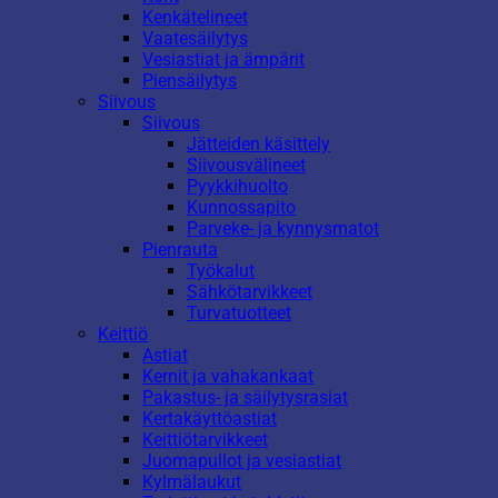
Kenkätelineet
Vaatesäilytys
Vesiastiat ja ämpärit
Piensäilytys
Siivous
Siivous
Jätteiden käsittely
Siivousvälineet
Pyykkihuolto
Kunnossapito
Parveke- ja kynnysmatot
Pienrauta
Työkalut
Sähkötarvikkeet
Turvatuotteet
Keittiö
Astiat
Kernit ja vahakankaat
Pakastus- ja säilytysrasiat
Kertakäyttöastiat
Keittiötarvikkeet
Juomapullot ja vesiastiat
Kylmälaukut