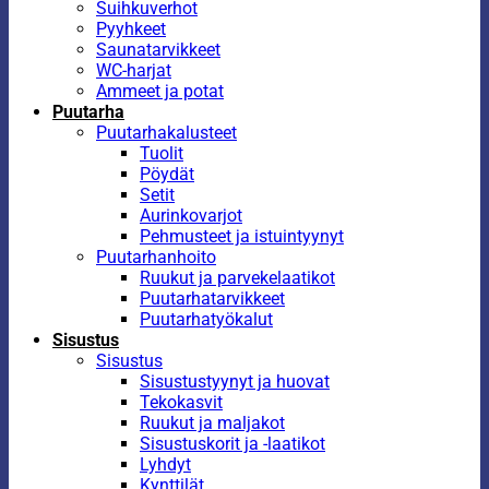
Suihkuverhot
Pyyhkeet
Saunatarvikkeet
WC-harjat
Ammeet ja potat
Puutarha
Puutarhakalusteet
Tuolit
Pöydät
Setit
Aurinkovarjot
Pehmusteet ja istuintyynyt
Puutarhanhoito
Ruukut ja parvekelaatikot
Puutarhatarvikkeet
Puutarhatyökalut
Sisustus
Sisustus
Sisustustyynyt ja huovat
Tekokasvit
Ruukut ja maljakot
Sisustuskorit ja -laatikot
Lyhdyt
Kynttilät