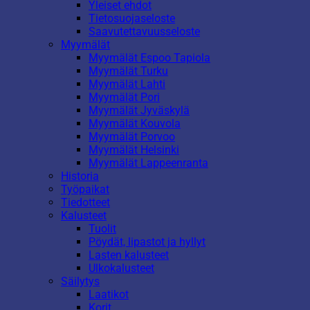
Yleiset ehdot
Tietosuojaseloste
Saavutettavuusseloste
Myymälät
Myymälät Espoo Tapiola
Myymälät Turku
Myymälät Lahti
Myymälät Pori
Myymälät Jyväskylä
Myymälät Kouvola
Myymälät Porvoo
Myymälät Helsinki
Myymälät Lappeenranta
Historia
Työpaikat
Tiedotteet
Kalusteet
Tuolit
Pöydät, lipastot ja hyllyt
Lasten kalusteet
Ulkokalusteet
Säilytys
Laatikot
Korit