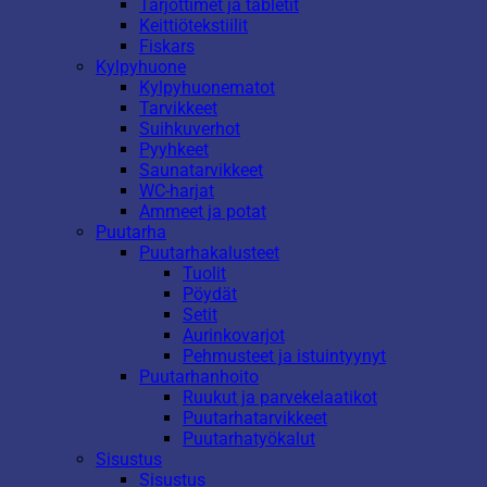
Tarjottimet ja tabletit
Keittiötekstiilit
Fiskars
Kylpyhuone
Kylpyhuonematot
Tarvikkeet
Suihkuverhot
Pyyhkeet
Saunatarvikkeet
WC-harjat
Ammeet ja potat
Puutarha
Puutarhakalusteet
Tuolit
Pöydät
Setit
Aurinkovarjot
Pehmusteet ja istuintyynyt
Puutarhanhoito
Ruukut ja parvekelaatikot
Puutarhatarvikkeet
Puutarhatyökalut
Sisustus
Sisustus