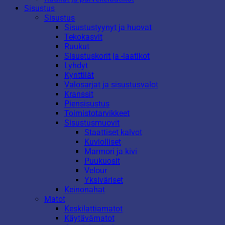
Sisustus
Sisustus
Sisustustyynyt ja huovat
Tekokasvit
Ruukut
Sisustuskorit ja -laatikot
Lyhdyt
Kynttilät
Valosarjat ja sisustusvalot
Kranssit
Piensisustus
Toimistotarvikkeet
Sisustusmuovit
Staattiset kalvot
Kuviolliset
Marmori ja kivi
Puukuosit
Velour
Yksiväriset
Keinonahat
Matot
Keskilattiamatot
Käytävämatot