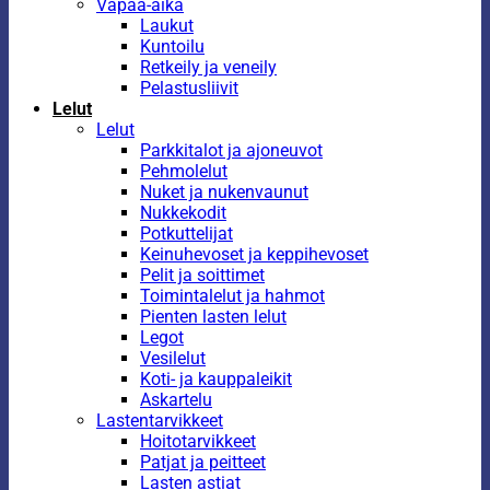
Vapaa-aika
Laukut
Kuntoilu
Retkeily ja veneily
Pelastusliivit
Lelut
Lelut
Parkkitalot ja ajoneuvot
Pehmolelut
Nuket ja nukenvaunut
Nukkekodit
Potkuttelijat
Keinuhevoset ja keppihevoset
Pelit ja soittimet
Toimintalelut ja hahmot
Pienten lasten lelut
Legot
Vesilelut
Koti- ja kauppaleikit
Askartelu
Lastentarvikkeet
Hoitotarvikkeet
Patjat ja peitteet
Lasten astiat