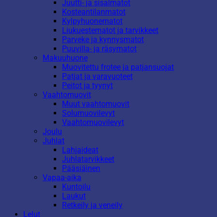
Juutti- ja sisalmatot
Kosteantilanmatot
Kylpyhuonematot
Liukuestematot ja tarvikkeet
Parveke ja kynnysmatot
Puuvilla- ja räsymatot
Makuuhuone
Muovitettu frotee ja patjansuojat
Patjat ja varavuoteet
Peitot ja tyynyt
Vaahtomuovit
Muut vaahtomuovit
Solumuovilevyt
Vaahtomuovilevyt
Joulu
Juhlat
Lahjaideat
Juhlatarvikkeet
Pääsiäinen
Vapaa-aika
Kuntoilu
Laukut
Retkeily ja veneily
Lelut