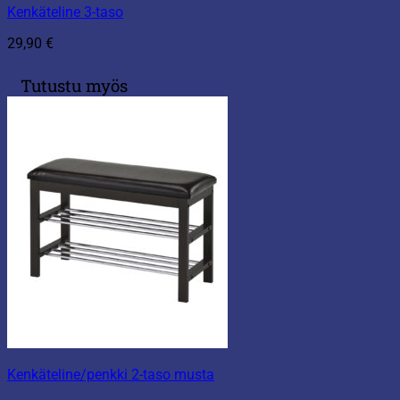
Kenkäteline 3-taso
29,90
€
Tutustu myös
Kenkäteline/penkki 2-taso musta