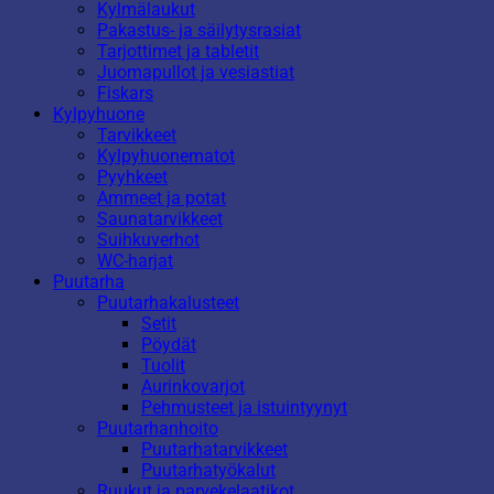
Kylmälaukut
Pakastus- ja säilytysrasiat
Tarjottimet ja tabletit
Juomapullot ja vesiastiat
Fiskars
Kylpyhuone
Tarvikkeet
Kylpyhuonematot
Pyyhkeet
Ammeet ja potat
Saunatarvikkeet
Suihkuverhot
WC-harjat
Puutarha
Puutarhakalusteet
Setit
Pöydät
Tuolit
Aurinkovarjot
Pehmusteet ja istuintyynyt
Puutarhanhoito
Puutarhatarvikkeet
Puutarhatyökalut
Ruukut ja parvekelaatikot