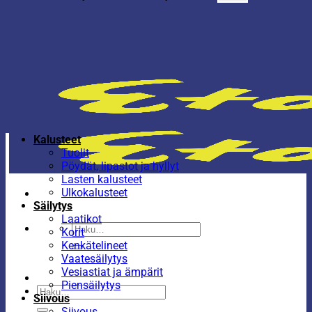
Kalusteet
Tuolit
Pöydät, lipastot ja hyllyt
Lasten kalusteet
Ulkokalusteet
Säilytys
Laatikot
Etsi:
Korit
Kenkätelineet
Vaatesäilytys
Vesiastiat ja ämpärit
Piensäilytys
Etsi:
Siivous
Siivous