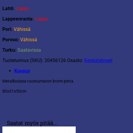
Lahti:
Loppu
Lappeenranta:
Loppu
Pori:
Vähissä
Porvoo:
Vähissä
Turku:
Saatavissa
Tuotetunnus (SKU):
20456126
Osasto:
Kenkätelineet
Kuvaus
Metalliosissa ruostumaton kromi pinta.
80x31x50cm
Saatat myös pitää...