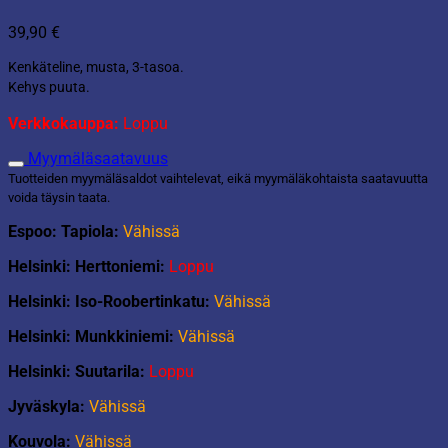
39,90
€
Kenkäteline, musta, 3-tasoa.
Kehys puuta.
Verkkokauppa:
Loppu
Myymäläsaatavuus
Tuotteiden myymäläsaldot vaihtelevat, eikä myymäläkohtaista saatavuutta
voida täysin taata.
Espoo: Tapiola:
Vähissä
Helsinki: Herttoniemi:
Loppu
Helsinki: Iso-Roobertinkatu:
Vähissä
Helsinki: Munkkiniemi:
Vähissä
Helsinki: Suutarila:
Loppu
Jyväskyla:
Vähissä
Kouvola:
Vähissä