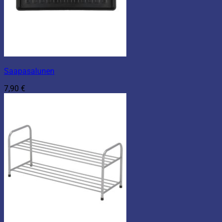
Saapasalunen
7,90
€