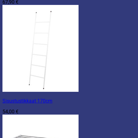
67,90
€
Sisustustikkaat 170cm
54,00
€