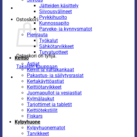
Jätteiden käsittely
Siivousvälineet
Pyykkihuolto
Ostoskori
Kunnossapito
Parveke- ja kynnysmatot
Pienrauta
Työkalut
Sähkötarvikkeet
Turvatuotteet
Ostoskori on tyhjä.
Keittiö
Astiat
Takaisin kauppaan
Kernit ja vahakankaat
Pakastus- ja säilytysrasiat
Kertakäyttöastiat
Keittiötarvikkeet
Juomapullot ja vesiastiat
Kylmälaukut
Tarjottimet ja tabletit
Keittiötekstiilit
Fiskars
Kylpyhuone
Kylpyhuonematot
Tarvikkeet