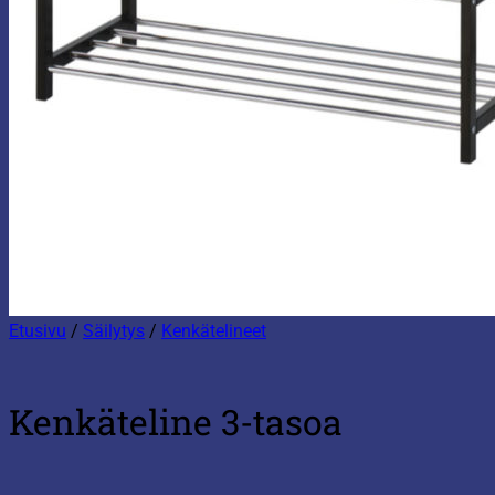
Etusivu
/
Säilytys
/
Kenkätelineet
Kenkäteline 3-tasoa