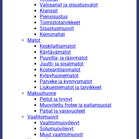
Valosarjat ja sisustusvalot
Kranssit
Piensisustus
Toimistotarvikkeet
Sisustusmuovit
Keinonahat
Matot
Keskilattiamatot
Käytävämatot
Puuvilla- ja räsymatot
Juutti- ja sisalmatot
Kosteantilanmatot
Kylpyhuonematot
Parveke ja kynnysmatot
Liukuestematot ja tarvikkeet
Makuuhuone
Peitot ja tyynyt
Muovitettu frotee ja patjansuojat
Patjat ja varavuoteet
Vaahtomuovit
Vaahtomuovilevyt
Solumuovilevyt
Muut vaahtomuovit