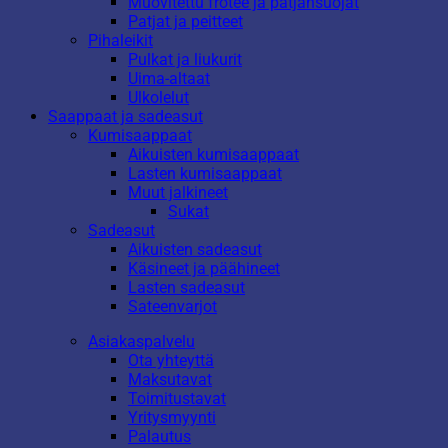
Muovitettu frotee ja patjansuojat
Patjat ja peitteet
Pihaleikit
Pulkat ja liukurit
Uima-altaat
Ulkolelut
Saappaat ja sadeasut
Kumisaappaat
Aikuisten kumisaappaat
Lasten kumisaappaat
Muut jalkineet
Sukat
Sadeasut
Aikuisten sadeasut
Käsineet ja päähineet
Lasten sadeasut
Sateenvarjot
Asiakaspalvelu
Ota yhteyttä
Maksutavat
Toimitustavat
Yritysmyynti
Palautus