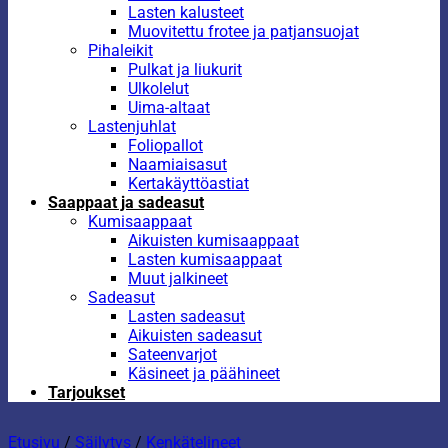
Lasten kalusteet
Muovitettu frotee ja patjansuojat
Pihaleikit
Pulkat ja liukurit
Ulkolelut
Uima-altaat
Lastenjuhlat
Foliopallot
Naamiaisasut
Kertakäyttöastiat
Saappaat ja sadeasut
Kumisaappaat
Aikuisten kumisaappaat
Lasten kumisaappaat
Muut jalkineet
Sadeasut
Lasten sadeasut
Aikuisten sadeasut
Sateenvarjot
Käsineet ja päähineet
Tarjoukset
Etusivu
/
Säilytys
/
Kenkätelineet