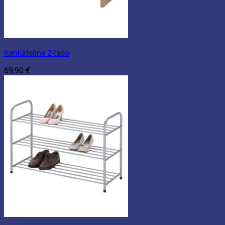
Kenkäteline 2-taso
69,90
€