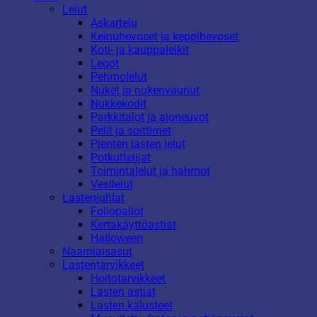
Lelut
Askartelu
Keinuhevoset ja keppihevoset
Koti- ja kauppaleikit
Legot
Pehmolelut
Nuket ja nukenvaunut
Nukkekodit
Parkkitalot ja ajoneuvot
Pelit ja soittimet
Pienten lasten lelut
Potkuttelijat
Toimintalelut ja hahmot
Vesilelut
Lastenjuhlat
Foliopallot
Kertakäyttöastiat
Halloween
Naamiaisasut
Lastentarvikkeet
Hoitotarvikkeet
Lasten astiat
Lasten kalusteet