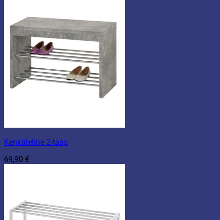
Kenkäteline 2-taso
69,90
€