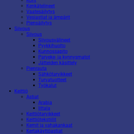
Korit
Kenkätelineet
Vaatesäilytys
Vesiastiat ja ämpärit
Piensäilytys
Siivous
Siivous
Siivousvälineet
Pyykkihuolto
Kunnossapito
Parveke- ja kynnysmatot
Jätteiden käsittely
Pienrauta
Sähkötarvikkeet
Turvatuotteet
Työkalut
Keittiö
Astiat
Arabia
Iittala
Keittiötarvikkeet
Keittiötekstiilit
Kernit ja vahakankaat
Kertakäyttöastiat