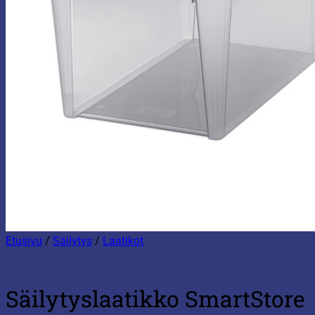
Etusivu
/
Säilytys
/
Laatikot
Säilytyslaatikko SmartStore