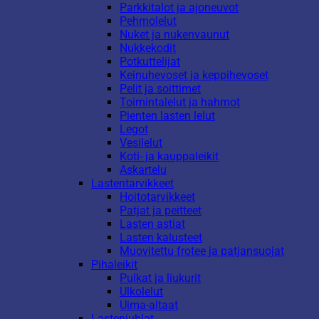
Parkkitalot ja ajoneuvot
Pehmolelut
Nuket ja nukenvaunut
Nukkekodit
Potkuttelijat
Keinuhevoset ja keppihevoset
Pelit ja soittimet
Toimintalelut ja hahmot
Pienten lasten lelut
Legot
Vesilelut
Koti- ja kauppaleikit
Askartelu
Lastentarvikkeet
Hoitotarvikkeet
Patjat ja peitteet
Lasten astiat
Lasten kalusteet
Muovitettu frotee ja patjansuojat
Pihaleikit
Pulkat ja liukurit
Ulkolelut
Uima-altaat
Lastenjuhlat