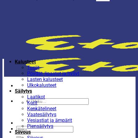
Kalusteet
Tuolit
Pöydät, lipastot ja hyllyt
Lasten kalusteet
Ulkokalusteet
Säilytys
Laatikot
Etsi:
Korit
Kenkätelineet
Vaatesäilytys
Vesiastiat ja ämpärit
Piensäilytys
Etsi:
Siivous
Siivous