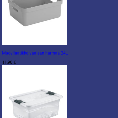
Muovilaatikko vaalean harmaa 24L
11,90
€