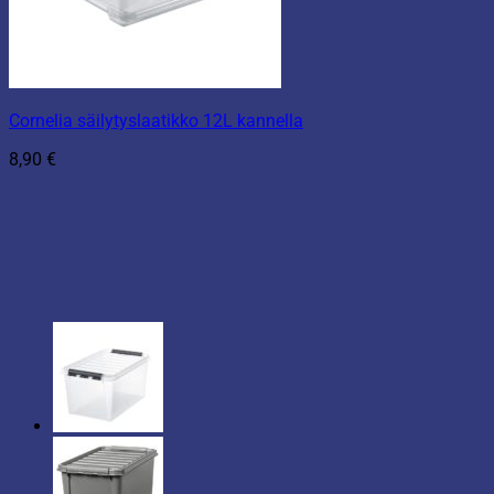
Cornelia säilytyslaatikko 12L kannella
8,90
€