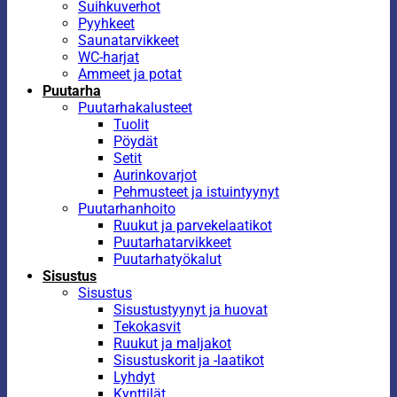
Suihkuverhot
Pyyhkeet
Saunatarvikkeet
WC-harjat
Ammeet ja potat
Puutarha
Puutarhakalusteet
Tuolit
Pöydät
Setit
Aurinkovarjot
Pehmusteet ja istuintyynyt
Puutarhanhoito
Ruukut ja parvekelaatikot
Puutarhatarvikkeet
Puutarhatyökalut
Sisustus
Sisustus
Sisustustyynyt ja huovat
Tekokasvit
Ruukut ja maljakot
Sisustuskorit ja -laatikot
Lyhdyt
Kynttilät