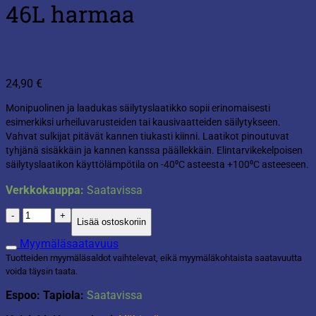
46L harmaa
24,90
€
Monipuolinen ja laadukas säilytyslaatikko sopii erinomaisesti
esimerkiksi urheiluvarusteiden tai kausivaatteiden säilytykseen.
Vahvat sulkijat pitävät kannen tiukasti kiinni. Laatikot pinoutuvat
tyhjänä sisäkkäin ja kannen kanssa päällekkäin. Elintarvikekelpoisen
säilytyslaatikon käyttölämpötila on -40⁰C asteesta +100⁰C asteeseen.
Verkkokauppa:
Saatavissa
Säilytyslaatikko
Lisää ostoskoriin
SmartStore
46L
Myymäläsaatavuus
harmaa
Tuotteiden myymäläsaldot vaihtelevat, eikä myymäläkohtaista saatavuutta
määrä
voida täysin taata.
Espoo: Tapiola:
Saatavissa