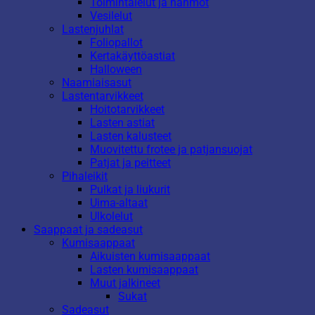
Toimintalelut ja hahmot
Vesilelut
Lastenjuhlat
Foliopallot
Kertakäyttöastiat
Halloween
Naamiaisasut
Lastentarvikkeet
Hoitotarvikkeet
Lasten astiat
Lasten kalusteet
Muovitettu frotee ja patjansuojat
Patjat ja peitteet
Pihaleikit
Pulkat ja liukurit
Uima-altaat
Ulkolelut
Saappaat ja sadeasut
Kumisaappaat
Aikuisten kumisaappaat
Lasten kumisaappaat
Muut jalkineet
Sukat
Sadeasut