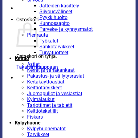
Jätteiden käsittely
Siivousvälineet
Pyykkihuolto
Ostoskori
Kunnossapito
Parveke- ja kynnysmatot
Pienrauta
Työkalut
Sähkötarvikkeet
Turvatuotteet
Ostoskori on tyhjä.
Keittiö
Astiat
Takaisin kauppaan
Kernit ja vahakankaat
Pakastus- ja säilytysrasiat
Kertakäyttöastiat
Keittiötarvikkeet
Juomapullot ja vesiastiat
Kylmälaukut
Tarjottimet ja tabletit
Keittiötekstiilit
Fiskars
Kylpyhuone
Kylpyhuonematot
Tarvikkeet