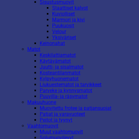
Sisustusmuovit
Staattiset kalvot
Kuviolliset
Marmori ja kivi
Puukuosit
Velour
Yksiväriset
Keinonahat
Matot
Keskilattiamatot
Käytävämatot
Juutti- ja sisalmatot
Kosteantilanmatot
Kylpyhuonematot
Liukuestematot ja tarvikkeet
Parveke ja kynnysmatot
Puuvilla- ja räsymatot
Makuuhuone
Muovitettu frotee ja patjansuojat
Patjat ja varavuoteet
Peitot ja tyynyt
Vaahtomuovit
Muut vaahtomuovit
Solumuovilevyt