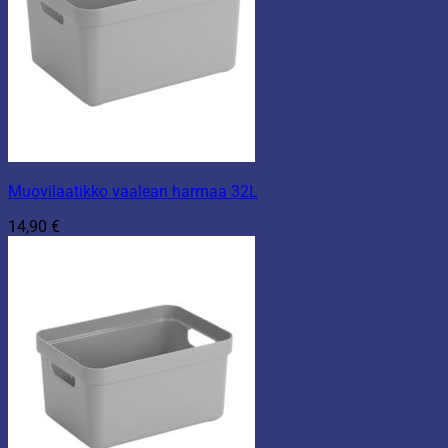
Muovilaatikko vaalean harmaa 32L
14,90
€