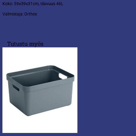
Koko: 59x39x31cm, tilavuus 46L
Valmistaja: Orthex
Tutustu myös