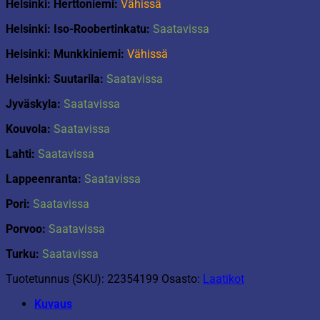
Helsinki: Herttoniemi:
Vähissä
Helsinki: Iso-Roobertinkatu:
Saatavissa
Helsinki: Munkkiniemi:
Vähissä
Helsinki: Suutarila:
Saatavissa
Jyväskyla:
Saatavissa
Kouvola:
Saatavissa
Lahti:
Saatavissa
Lappeenranta:
Saatavissa
Pori:
Saatavissa
Porvoo:
Saatavissa
Turku:
Saatavissa
Tuotetunnus (SKU):
22354199
Osasto:
Laatikot
Kuvaus