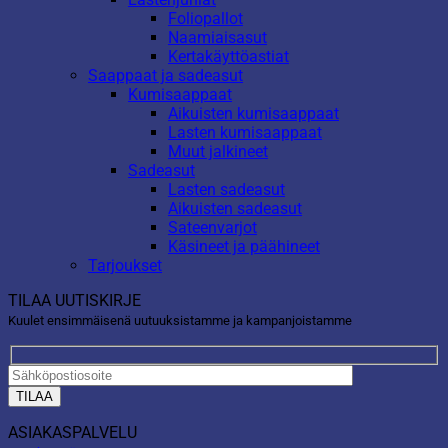
Foliopallot
Naamiaisasut
Kertakäyttöastiat
Saappaat ja sadeasut
Kumisaappaat
Aikuisten kumisaappaat
Lasten kumisaappaat
Muut jalkineet
Sadeasut
Lasten sadeasut
Aikuisten sadeasut
Sateenvarjot
Käsineet ja päähineet
Tarjoukset
TILAA UUTISKIRJE
Kuulet ensimmäisenä uutuuksistamme ja kampanjoistamme
ASIAKASPALVELU