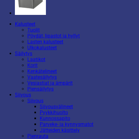
Kalusteet
Tuolit
Pöydät, lipastot ja hyllyt
Lasten kalusteet
Ulkokalusteet
Säilytys
Laatikot
Korit
Kenkätelineet
Vaatesäilytys
Vesiastiat ja ämpärit
Piensäilytys
Siivous
Siivous
Siivousvälineet
Pyykkihuolto
Kunnossapito
Parveke- ja kynnysmatot
Jätteiden käsittely
Pienrauta