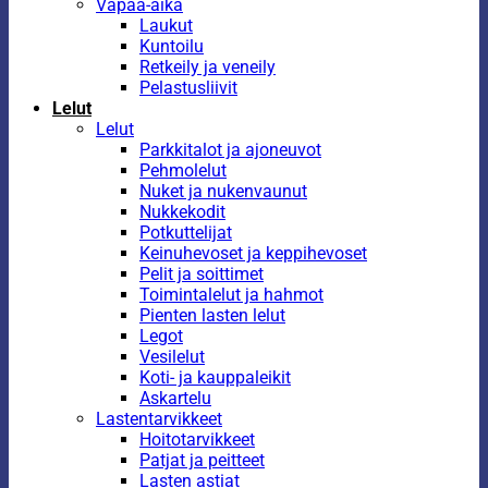
Vapaa-aika
Laukut
Kuntoilu
Retkeily ja veneily
Pelastusliivit
Lelut
Lelut
Parkkitalot ja ajoneuvot
Pehmolelut
Nuket ja nukenvaunut
Nukkekodit
Potkuttelijat
Keinuhevoset ja keppihevoset
Pelit ja soittimet
Toimintalelut ja hahmot
Pienten lasten lelut
Legot
Vesilelut
Koti- ja kauppaleikit
Askartelu
Lastentarvikkeet
Hoitotarvikkeet
Patjat ja peitteet
Lasten astiat