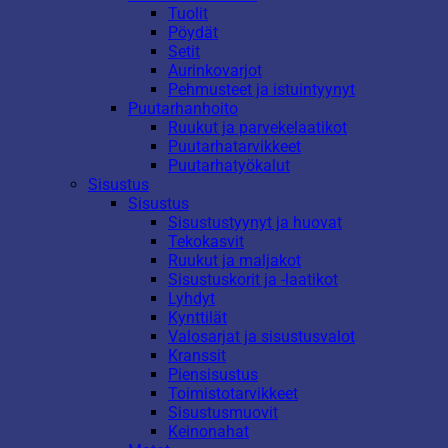
Tuolit
Pöydät
Setit
Aurinkovarjot
Pehmusteet ja istuintyynyt
Puutarhanhoito
Ruukut ja parvekelaatikot
Puutarhatarvikkeet
Puutarhatyökalut
Sisustus
Sisustus
Sisustustyynyt ja huovat
Tekokasvit
Ruukut ja maljakot
Sisustuskorit ja -laatikot
Lyhdyt
Kynttilät
Valosarjat ja sisustusvalot
Kranssit
Piensisustus
Toimistotarvikkeet
Sisustusmuovit
Keinonahat