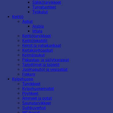
Sähkötarvikkeet
Turvatuotteet
Työkalut
Keittiö
Astiat
Arabia
Iittala
Keittiötarvikkeet
Keittiötekstiilit
Kernit ja vahakankaat
Kertakäyttöastiat
Kylmälaukut
Pakastus- ja säilytysrasiat
Tarjottimet ja tabletit
Juomapullot ja vesiastiat
Fiskars
Kylpyhuone
Tarvikkeet
Kylpyhuonematot
Pyyhkeet
Ammeet ja potat
Saunatarvikkeet
Suihkuverhot
WC-harjat