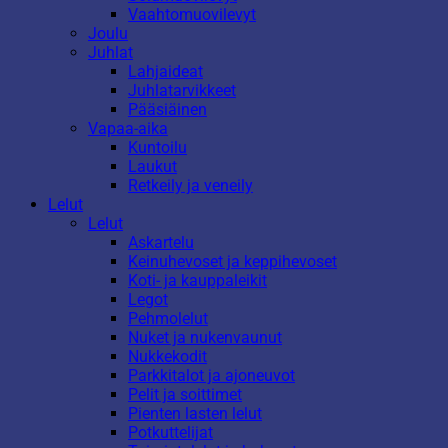
Vaahtomuovilevyt
Joulu
Juhlat
Lahjaideat
Juhlatarvikkeet
Pääsiäinen
Vapaa-aika
Kuntoilu
Laukut
Retkeily ja veneily
Lelut
Lelut
Askartelu
Keinuhevoset ja keppihevoset
Koti- ja kauppaleikit
Legot
Pehmolelut
Nuket ja nukenvaunut
Nukkekodit
Parkkitalot ja ajoneuvot
Pelit ja soittimet
Pienten lasten lelut
Potkuttelijat