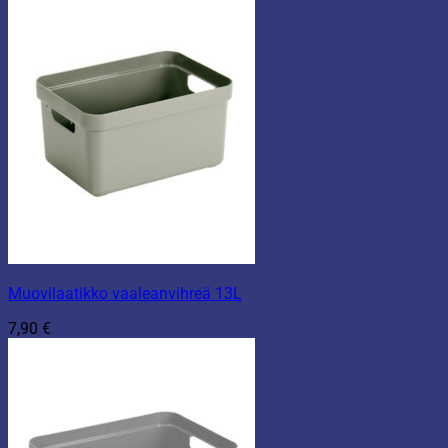
Muovilaatikko vaaleanvihreä 13L
7,90
€