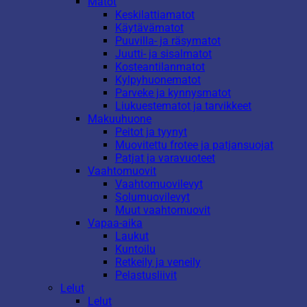
Matot
Keskilattiamatot
Käytävämatot
Puuvilla- ja räsymatot
Juutti- ja sisalmatot
Kosteantilanmatot
Kylpyhuonematot
Parveke ja kynnysmatot
Liukuestematot ja tarvikkeet
Makuuhuone
Peitot ja tyynyt
Muovitettu frotee ja patjansuojat
Patjat ja varavuoteet
Vaahtomuovit
Vaahtomuovilevyt
Solumuovilevyt
Muut vaahtomuovit
Vapaa-aika
Laukut
Kuntoilu
Retkeily ja veneily
Pelastusliivit
Lelut
Lelut