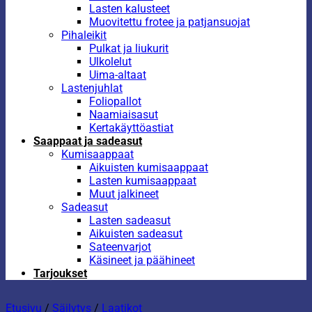
Lasten kalusteet
Muovitettu frotee ja patjansuojat
Pihaleikit
Pulkat ja liukurit
Ulkolelut
Uima-altaat
Lastenjuhlat
Foliopallot
Naamiaisasut
Kertakäyttöastiat
Saappaat ja sadeasut
Kumisaappaat
Aikuisten kumisaappaat
Lasten kumisaappaat
Muut jalkineet
Sadeasut
Lasten sadeasut
Aikuisten sadeasut
Sateenvarjot
Käsineet ja päähineet
Tarjoukset
Etusivu
/
Säilytys
/
Laatikot