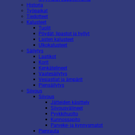
Historia
Työpaikat
Tiedotteet
Kalusteet
Tuolit
Pöydät, lipastot ja hyllyt
Lasten kalusteet
Ulkokalusteet
Säilytys
Laatikot
Korit
Kenkätelineet
Vaatesäilytys
Vesiastiat ja ämpärit
Piensäilytys
Siivous
Siivous
Jätteiden käsittely
Siivousvälineet
Pyykkihuolto
Kunnossapito
Parveke- ja kynnysmatot
Pienrauta