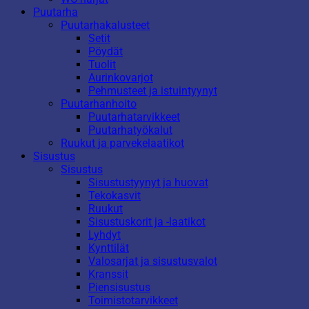
Puutarha
Puutarhakalusteet
Setit
Pöydät
Tuolit
Aurinkovarjot
Pehmusteet ja istuintyynyt
Puutarhanhoito
Puutarhatarvikkeet
Puutarhatyökalut
Ruukut ja parvekelaatikot
Sisustus
Sisustus
Sisustustyynyt ja huovat
Tekokasvit
Ruukut
Sisustuskorit ja -laatikot
Lyhdyt
Kynttilät
Valosarjat ja sisustusvalot
Kranssit
Piensisustus
Toimistotarvikkeet