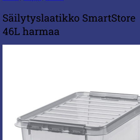
Säilytyslaatikko SmartStore
46L harmaa