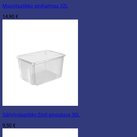
Muovilaatikko siniharmaa 32L
14,90
€
Säilytyslaatikko Emil pinoutuva 30L
9,50
€