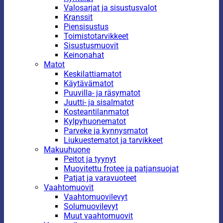
Valosarjat ja sisustusvalot
Kranssit
Piensisustus
Toimistotarvikkeet
Sisustusmuovit
Keinonahat
Matot
Keskilattiamatot
Käytävämatot
Puuvilla- ja räsymatot
Juutti- ja sisalmatot
Kosteantilanmatot
Kylpyhuonematot
Parveke ja kynnysmatot
Liukuestematot ja tarvikkeet
Makuuhuone
Peitot ja tyynyt
Muovitettu frotee ja patjansuojat
Patjat ja varavuoteet
Vaahtomuovit
Vaahtomuovilevyt
Solumuovilevyt
Muut vaahtomuovit