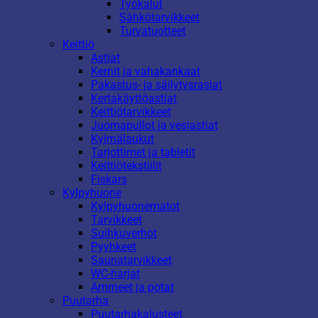
Työkalut
Sähkötarvikkeet
Turvatuotteet
Keittiö
Astiat
Kernit ja vahakankaat
Pakastus- ja säilytysrasiat
Kertakäyttöastiat
Keittiötarvikkeet
Juomapullot ja vesiastiat
Kylmälaukut
Tarjottimet ja tabletit
Keittiötekstiilit
Fiskars
Kylpyhuone
Kylpyhuonematot
Tarvikkeet
Suihkuverhot
Pyyhkeet
Saunatarvikkeet
WC-harjat
Ammeet ja potat
Puutarha
Puutarhakalusteet