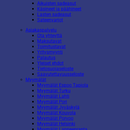
Aikuisten sadeasut
Käsineet ja päähineet
Lasten sadeasut
Sateenvarjot
Asiakaspalvelu
Ota yhteyttä
Maksutavat
Toimitustavat
Yritysmyynti
Palautus
Yleiset ehdot
Tietosuojaseloste
Saavutettavuusseloste
Myymälät
Myymälät Espoo Tapiola
Myymälät Turku
Myymälät Lahti
Myymälät Pori
Myymälät Jyväskylä
Myymälät Kouvola
Myymälät Porvoo
Myymälät Helsinki
Myymälät Lappeenranta