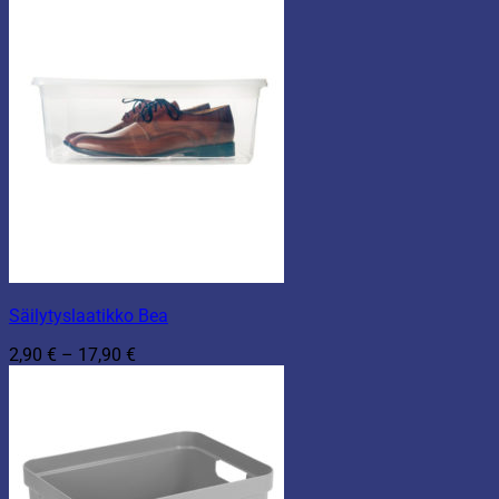
Säilytyslaatikko Bea
Hintaluokka:
2,90
€
–
17,90
€
2,90 €
-
17,90 €