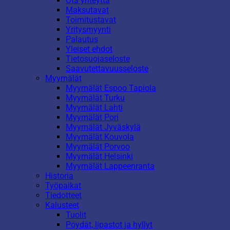
Ota yhteyttä
Maksutavat
Toimitustavat
Yritysmyynti
Palautus
Yleiset ehdot
Tietosuojaseloste
Saavutettavuusseloste
Myymälät
Myymälät Espoo Tapiola
Myymälät Turku
Myymälät Lahti
Myymälät Pori
Myymälät Jyväskylä
Myymälät Kouvola
Myymälät Porvoo
Myymälät Helsinki
Myymälät Lappeenranta
Historia
Työpaikat
Tiedotteet
Kalusteet
Tuolit
Pöydät, lipastot ja hyllyt