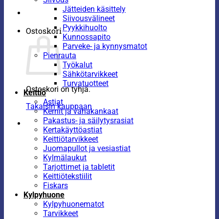
Jätteiden käsittely
Siivousvälineet
Pyykkihuolto
Ostoskori
Kunnossapito
Parveke- ja kynnysmatot
Pienrauta
Työkalut
Sähkötarvikkeet
Turvatuotteet
Ostoskori on tyhjä.
Keittiö
Astiat
Takaisin kauppaan
Kernit ja vahakankaat
Pakastus- ja säilytysrasiat
Kertakäyttöastiat
Keittiötarvikkeet
Juomapullot ja vesiastiat
Kylmälaukut
Tarjottimet ja tabletit
Keittiötekstiilit
Fiskars
Kylpyhuone
Kylpyhuonematot
Tarvikkeet