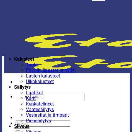
Kalusteet
Tuolit
Pöydät, lipastot ja hyllyt
Lasten kalusteet
Ulkokalusteet
Säilytys
Laatikot
Etsi:
Korit
Kenkätelineet
Vaatesäilytys
Vesiastiat ja ämpärit
Piensäilytys
Etsi:
Siivous
Siivous