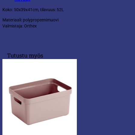
Koko: 50x39x41cm, tilavuus: 52L
Materiaali: polypropeenimuovi
Valmistaja: Orthex
Tutustu myös