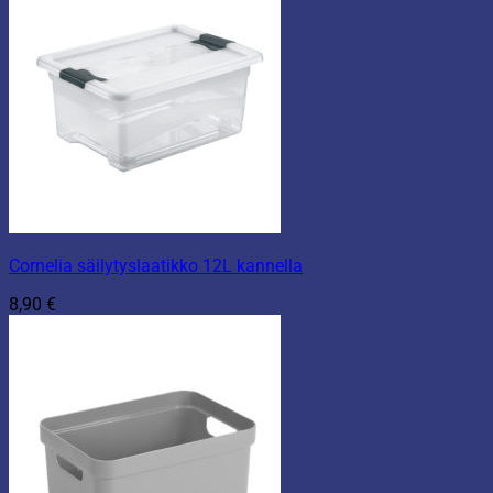
Cornelia säilytyslaatikko 12L kannella
8,90
€