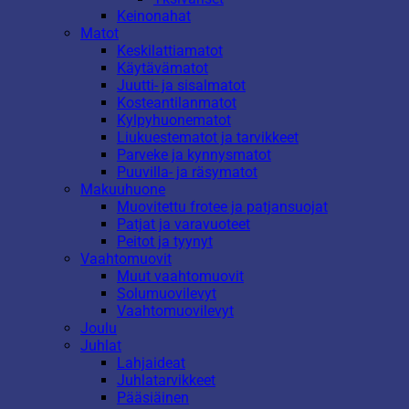
Keinonahat
Matot
Keskilattiamatot
Käytävämatot
Juutti- ja sisalmatot
Kosteantilanmatot
Kylpyhuonematot
Liukuestematot ja tarvikkeet
Parveke ja kynnysmatot
Puuvilla- ja räsymatot
Makuuhuone
Muovitettu frotee ja patjansuojat
Patjat ja varavuoteet
Peitot ja tyynyt
Vaahtomuovit
Muut vaahtomuovit
Solumuovilevyt
Vaahtomuovilevyt
Joulu
Juhlat
Lahjaideat
Juhlatarvikkeet
Pääsiäinen