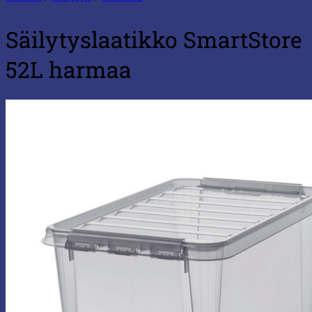
Säilytyslaatikko SmartStore
52L harmaa