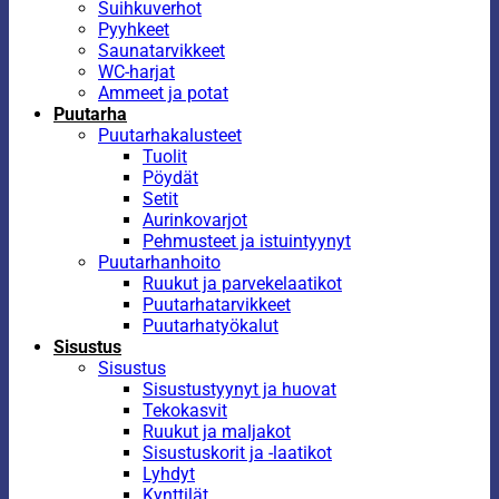
Suihkuverhot
Pyyhkeet
Saunatarvikkeet
WC-harjat
Ammeet ja potat
Puutarha
Puutarhakalusteet
Tuolit
Pöydät
Setit
Aurinkovarjot
Pehmusteet ja istuintyynyt
Puutarhanhoito
Ruukut ja parvekelaatikot
Puutarhatarvikkeet
Puutarhatyökalut
Sisustus
Sisustus
Sisustustyynyt ja huovat
Tekokasvit
Ruukut ja maljakot
Sisustuskorit ja -laatikot
Lyhdyt
Kynttilät