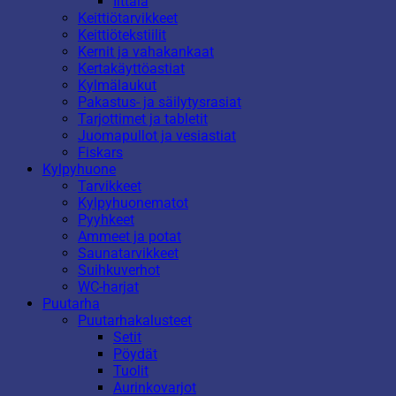
Iittala
Keittiötarvikkeet
Keittiötekstiilit
Kernit ja vahakankaat
Kertakäyttöastiat
Kylmälaukut
Pakastus- ja säilytysrasiat
Tarjottimet ja tabletit
Juomapullot ja vesiastiat
Fiskars
Kylpyhuone
Tarvikkeet
Kylpyhuonematot
Pyyhkeet
Ammeet ja potat
Saunatarvikkeet
Suihkuverhot
WC-harjat
Puutarha
Puutarhakalusteet
Setit
Pöydät
Tuolit
Aurinkovarjot