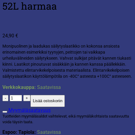
52L harmaa
24,90
€
Monipuolinen ja laadukas säilytyslaatikko on kokonsa ansiosta
erinomainen esimerkiksi tyynyjen, peittojen tai vaikkapa
urheiluvälineiden säilytykseen. Vahvat sulkijat pitävät kannen tiukasti
kiinni. Laatikot pinoutuvat sisäkkäin ja kannen kanssa päällekkäin.
Valmistettu elintarvikekelpoisesta materiaalista. Elintarvikekelpoisen
säilytyslaatikon käyttölämpötila on -40C° asteesta +100C° asteeseen.
Verkkokauppa:
Saatavissa
Säilytyslaatikko
Lisää ostoskoriin
SmartStore
52L
Myymäläsaatavuus
harmaa
Tuotteiden myymäläsaldot vaihtelevat, eikä myymäläkohtaista saatavuutta
määrä
voida täysin taata.
Espoo: Tapiola:
Saatavissa