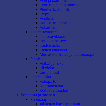
Pelit ja soittimet
Toimintalelut ja hahmot
Pienten lasten lelut
Legot
Vesilelut
Koti- ja kauppaleikit
Askartelu
Lastentarvikkeet
Hoitotarvikkeet
Patjat ja peitteet
Lasten astiat
Lasten kalusteet
Muovitettu frotee ja patjansuojat
Pihaleikit
Pulkat ja liukurit
Ulkolelut
Uima-altaat
Lastenjuhlat
Foliopallot
Naamiaisasut
Kertakäyttöastiat
Saappaat ja sadeasut
Kumisaappaat
Aikuisten kumisaappaat