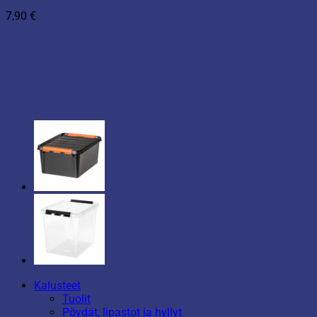
7,90
€
Kalusteet
Tuolit
Pöydät, lipastot ja hyllyt