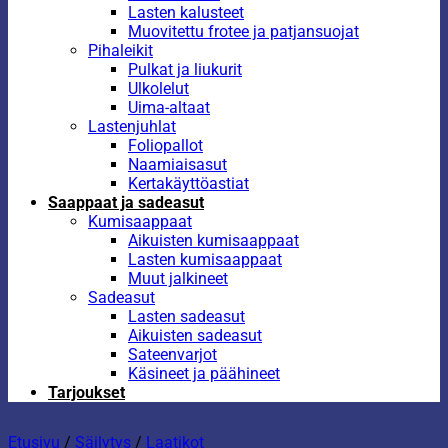
Lasten kalusteet
Muovitettu frotee ja patjansuojat
Pihaleikit
Pulkat ja liukurit
Ulkolelut
Uima-altaat
Lastenjuhlat
Foliopallot
Naamiaisasut
Kertakäyttöastiat
Saappaat ja sadeasut
Kumisaappaat
Aikuisten kumisaappaat
Lasten kumisaappaat
Muut jalkineet
Sadeasut
Lasten sadeasut
Aikuisten sadeasut
Sateenvarjot
Käsineet ja päähineet
Tarjoukset
Etusivu
/
Säilytys
/
Laatikot