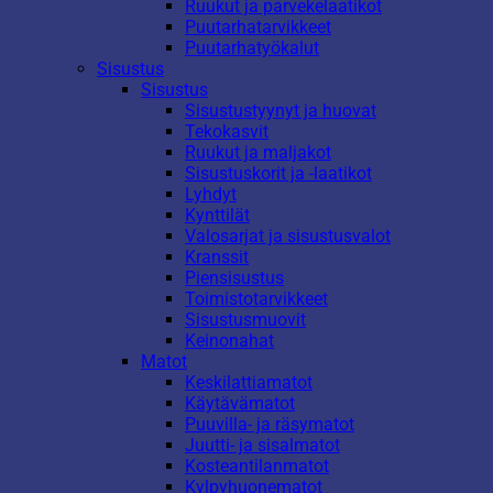
Ruukut ja parvekelaatikot
Puutarhatarvikkeet
Puutarhatyökalut
Sisustus
Sisustus
Sisustustyynyt ja huovat
Tekokasvit
Ruukut ja maljakot
Sisustuskorit ja -laatikot
Lyhdyt
Kynttilät
Valosarjat ja sisustusvalot
Kranssit
Piensisustus
Toimistotarvikkeet
Sisustusmuovit
Keinonahat
Matot
Keskilattiamatot
Käytävämatot
Puuvilla- ja räsymatot
Juutti- ja sisalmatot
Kosteantilanmatot
Kylpyhuonematot