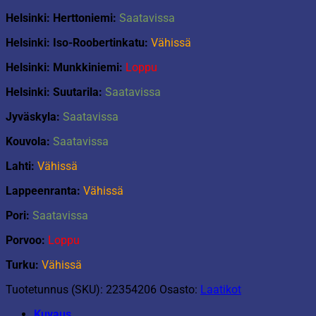
Helsinki: Herttoniemi:
Saatavissa
Helsinki: Iso-Roobertinkatu:
Vähissä
Helsinki: Munkkiniemi:
Loppu
Helsinki: Suutarila:
Saatavissa
Jyväskyla:
Saatavissa
Kouvola:
Saatavissa
Lahti:
Vähissä
Lappeenranta:
Vähissä
Pori:
Saatavissa
Porvoo:
Loppu
Turku:
Vähissä
Tuotetunnus (SKU):
22354206
Osasto:
Laatikot
Kuvaus