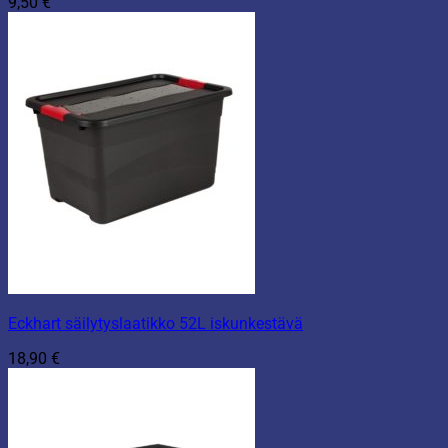
9,50
€
Eckhart säilytyslaatikko 52L iskunkestävä
18,90
€