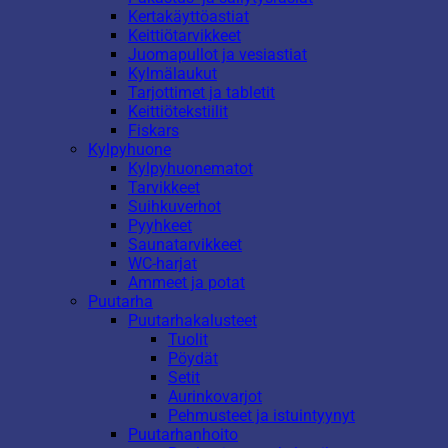
Kertakäyttöastiat
Keittiötarvikkeet
Juomapullot ja vesiastiat
Kylmälaukut
Tarjottimet ja tabletit
Keittiötekstiilit
Fiskars
Kylpyhuone
Kylpyhuonematot
Tarvikkeet
Suihkuverhot
Pyyhkeet
Saunatarvikkeet
WC-harjat
Ammeet ja potat
Puutarha
Puutarhakalusteet
Tuolit
Pöydät
Setit
Aurinkovarjot
Pehmusteet ja istuintyynyt
Puutarhanhoito