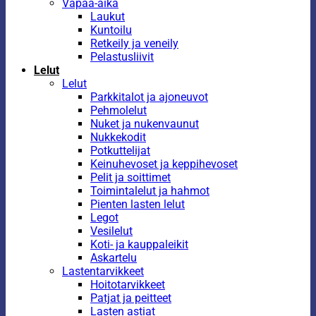
Vapaa-aika
Laukut
Kuntoilu
Retkeily ja veneily
Pelastusliivit
Lelut
Lelut
Parkkitalot ja ajoneuvot
Pehmolelut
Nuket ja nukenvaunut
Nukkekodit
Potkuttelijat
Keinuhevoset ja keppihevoset
Pelit ja soittimet
Toimintalelut ja hahmot
Pienten lasten lelut
Legot
Vesilelut
Koti- ja kauppaleikit
Askartelu
Lastentarvikkeet
Hoitotarvikkeet
Patjat ja peitteet
Lasten astiat