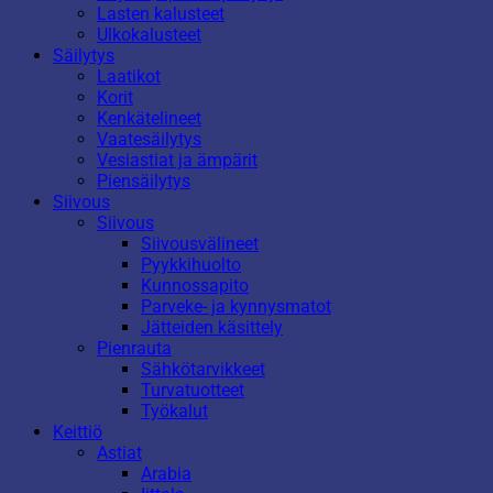
Lasten kalusteet
Ulkokalusteet
Säilytys
Laatikot
Korit
Kenkätelineet
Vaatesäilytys
Vesiastiat ja ämpärit
Piensäilytys
Siivous
Siivous
Siivousvälineet
Pyykkihuolto
Kunnossapito
Parveke- ja kynnysmatot
Jätteiden käsittely
Pienrauta
Sähkötarvikkeet
Turvatuotteet
Työkalut
Keittiö
Astiat
Arabia