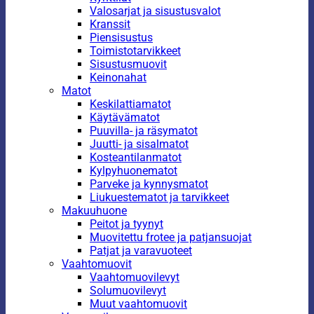
Valosarjat ja sisustusvalot
Kranssit
Piensisustus
Toimistotarvikkeet
Sisustusmuovit
Keinonahat
Matot
Keskilattiamatot
Käytävämatot
Puuvilla- ja räsymatot
Juutti- ja sisalmatot
Kosteantilanmatot
Kylpyhuonematot
Parveke ja kynnysmatot
Liukuestematot ja tarvikkeet
Makuuhuone
Peitot ja tyynyt
Muovitettu frotee ja patjansuojat
Patjat ja varavuoteet
Vaahtomuovit
Vaahtomuovilevyt
Solumuovilevyt
Muut vaahtomuovit