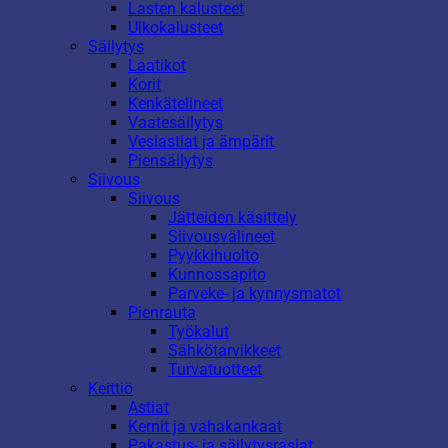
Lasten kalusteet
Ulkokalusteet
Säilytys
Laatikot
Korit
Kenkätelineet
Vaatesäilytys
Vesiastiat ja ämpärit
Piensäilytys
Siivous
Siivous
Jätteiden käsittely
Siivousvälineet
Pyykkihuolto
Kunnossapito
Parveke- ja kynnysmatot
Pienrauta
Työkalut
Sähkötarvikkeet
Turvatuotteet
Keittiö
Astiat
Kernit ja vahakankaat
Pakastus- ja säilytysrasiat