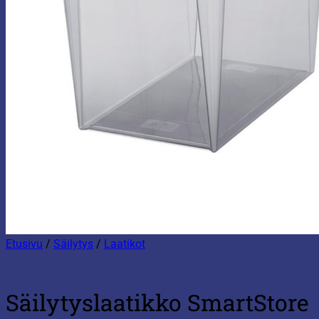
Etusivu
/
Säilytys
/
Laatikot
Säilytyslaatikko SmartStore