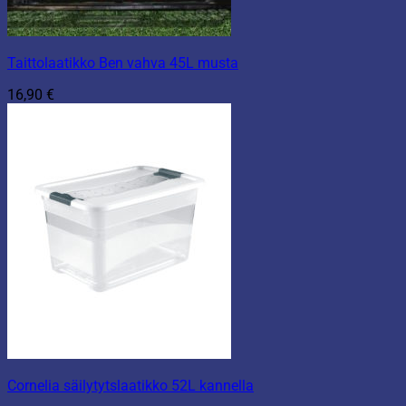
Taittolaatikko Ben vahva 45L musta
16,90
€
Cornelia säilytytslaatikko 52L kannella