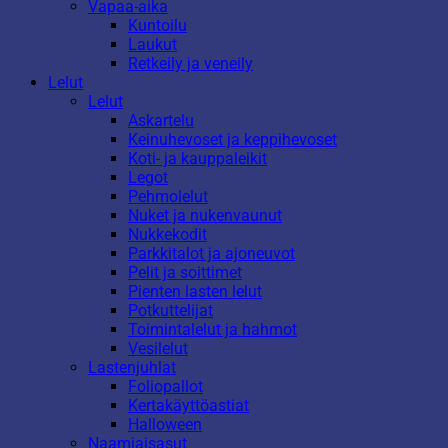
Vapaa-aika
Kuntoilu
Laukut
Retkeily ja veneily
Lelut
Lelut
Askartelu
Keinuhevoset ja keppihevoset
Koti- ja kauppaleikit
Legot
Pehmolelut
Nuket ja nukenvaunut
Nukkekodit
Parkkitalot ja ajoneuvot
Pelit ja soittimet
Pienten lasten lelut
Potkuttelijat
Toimintalelut ja hahmot
Vesilelut
Lastenjuhlat
Foliopallot
Kertakäyttöastiat
Halloween
Naamiaisasut