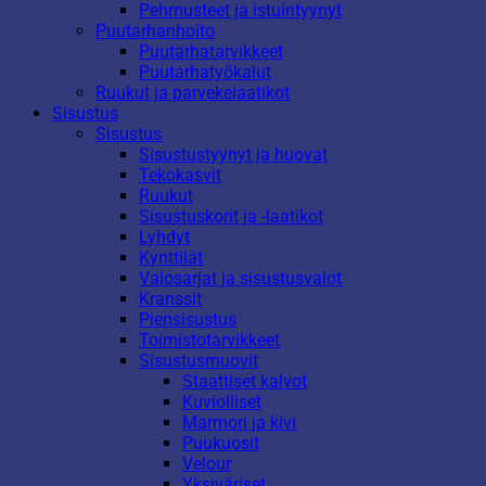
Pehmusteet ja istuintyynyt
Puutarhanhoito
Puutarhatarvikkeet
Puutarhatyökalut
Ruukut ja parvekelaatikot
Sisustus
Sisustus
Sisustustyynyt ja huovat
Tekokasvit
Ruukut
Sisustuskorit ja -laatikot
Lyhdyt
Kynttilät
Valosarjat ja sisustusvalot
Kranssit
Piensisustus
Toimistotarvikkeet
Sisustusmuovit
Staattiset kalvot
Kuviolliset
Marmori ja kivi
Puukuosit
Velour
Yksiväriset