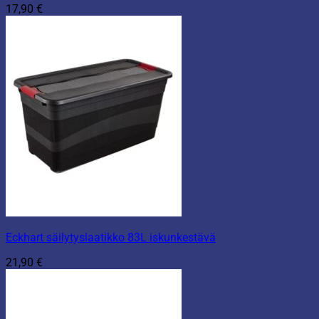
17,90
€
Eckhart säilytyslaatikko 83L iskunkestävä
21,90
€