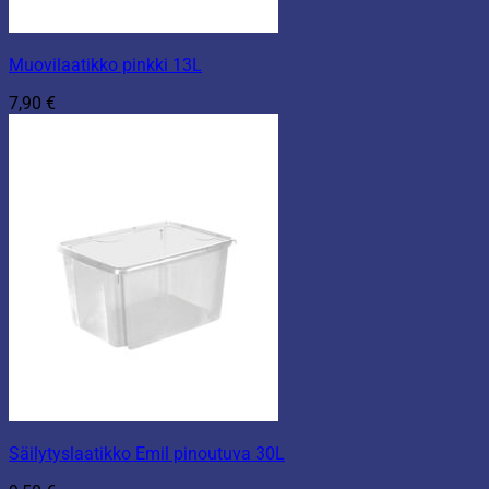
Muovilaatikko pinkki 13L
7,90
€
Säilytyslaatikko Emil pinoutuva 30L