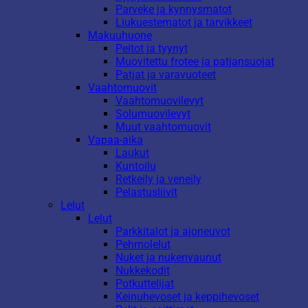
Parveke ja kynnysmatot
Liukuestematot ja tarvikkeet
Makuuhuone
Peitot ja tyynyt
Muovitettu frotee ja patjansuojat
Patjat ja varavuoteet
Vaahtomuovit
Vaahtomuovilevyt
Solumuovilevyt
Muut vaahtomuovit
Vapaa-aika
Laukut
Kuntoilu
Retkeily ja veneily
Pelastusliivit
Lelut
Lelut
Parkkitalot ja ajoneuvot
Pehmolelut
Nuket ja nukenvaunut
Nukkekodit
Potkuttelijat
Keinuhevoset ja keppihevoset