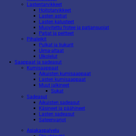
Lastentarvikkeet
Hoitotarvikkeet
Lasten astiat
Lasten kalusteet
Muovitettu frotee ja patjansuojat
Patjat ja peitteet
Pihaleikit
Pulkat ja liukurit
Uima-altaat
Ulkolelut
Saappaat ja sadeasut
Kumisaappaat
Aikuisten kumisaappaat
Lasten kumisaappaat
Muut jalkineet
Sukat
Sadeasut
Aikuisten sadeasut
Käsineet ja päähineet
Lasten sadeasut
Sateenvarjot
Asiakaspalvelu