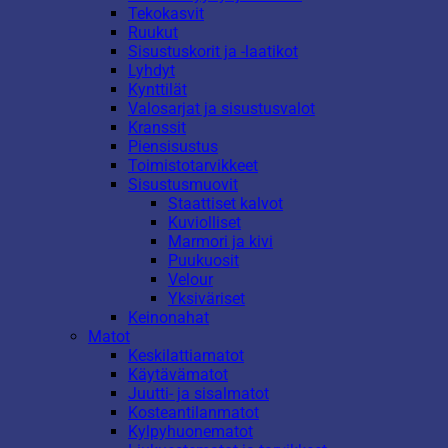
Tekokasvit
Ruukut
Sisustuskorit ja -laatikot
Lyhdyt
Kynttilät
Valosarjat ja sisustusvalot
Kranssit
Piensisustus
Toimistotarvikkeet
Sisustusmuovit
Staattiset kalvot
Kuviolliset
Marmori ja kivi
Puukuosit
Velour
Yksiväriset
Keinonahat
Matot
Keskilattiamatot
Käytävämatot
Juutti- ja sisalmatot
Kosteantilanmatot
Kylpyhuonematot