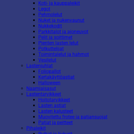
Koti- ja kauppaleikit
Legot
Pehmolelut
Nuket ja nukenvaunut
Nukkekodit
Parkkitalot ja ajoneuvot
Pelit ja soittimet
Pienten lasten lelut
Potkuttelijat
Toimintalelut ja hahmot
Vesilelut
Lastenjuhlat
Foliopallot
Kertakäyttöastiat
Halloween
Naamiaisasut
Lastentarvikkeet
Hoitotarvikkeet
Lasten astiat
Lasten kalusteet
Muovitettu frotee ja patjansuojat
Patjat ja peitteet
Pihaleikit
Pulkat ja liukurit