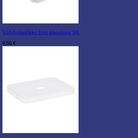
Säilytyslaatikko Emil pinoutuva 30L
9,50
€