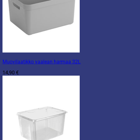
Muovilaatikko vaalean harmaa 32L
14,90
€