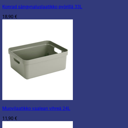
Konrad sängynaluslaatikko pyörillä 33L
18,90
€
Muovilaatikko vaalean vihreä 24L
11,90
€