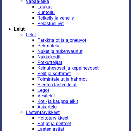
Vapaa-aika
Laukut
Kuntoilu
Retkeily ja veneily
Pelastusliivit
Lelut
Lelut
Parkkitalot ja ajoneuvot
Pehmolelut
Nuket ja nukenvaunut
Nukkekodit
Potkuttelijat
Keinuhevoset ja keppihevoset
Pelit ja soittimet
Toimintalelut ja hahmot
Pienten lasten lelut
Legot
Vesilelut
Koti- ja kauppaleikit
Askartelu
Lastentarvikkeet
Hoitotarvikkeet
Patjat ja peitteet
Lasten astiat