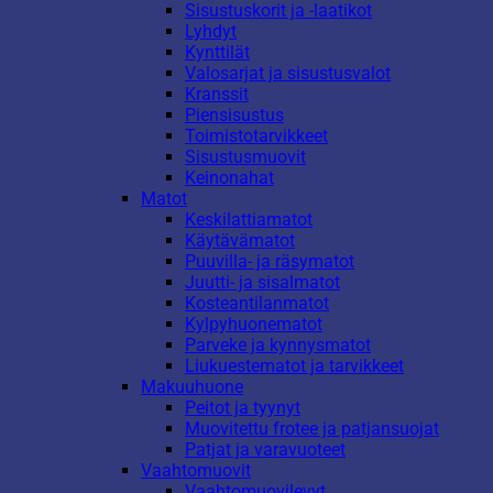
Sisustuskorit ja -laatikot
Lyhdyt
Kynttilät
Valosarjat ja sisustusvalot
Kranssit
Piensisustus
Toimistotarvikkeet
Sisustusmuovit
Keinonahat
Matot
Keskilattiamatot
Käytävämatot
Puuvilla- ja räsymatot
Juutti- ja sisalmatot
Kosteantilanmatot
Kylpyhuonematot
Parveke ja kynnysmatot
Liukuestematot ja tarvikkeet
Makuuhuone
Peitot ja tyynyt
Muovitettu frotee ja patjansuojat
Patjat ja varavuoteet
Vaahtomuovit
Vaahtomuovilevyt