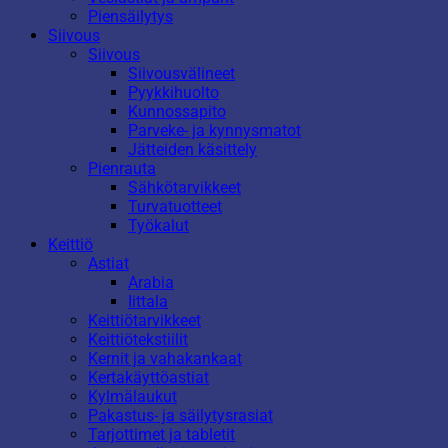
Piensäilytys
Siivous
Siivous
Siivousvälineet
Pyykkihuolto
Kunnossapito
Parveke- ja kynnysmatot
Jätteiden käsittely
Pienrauta
Sähkötarvikkeet
Turvatuotteet
Työkalut
Keittiö
Astiat
Arabia
Iittala
Keittiötarvikkeet
Keittiötekstiilit
Kernit ja vahakankaat
Kertakäyttöastiat
Kylmälaukut
Pakastus- ja säilytysrasiat
Tarjottimet ja tabletit