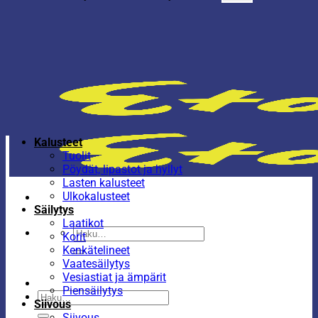
Kalusteet
Tuolit
Pöydät, lipastot ja hyllyt
Lasten kalusteet
Ulkokalusteet
Säilytys
Laatikot
Etsi:
Korit
Kenkätelineet
Vaatesäilytys
Vesiastiat ja ämpärit
Piensäilytys
Etsi:
Siivous
Siivous