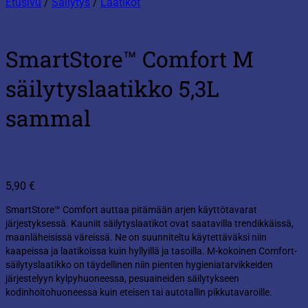
Etusivu
/
Säilytys
/
Laatikot
SmartStore™ Comfort M
säilytyslaatikko 5,3L
sammal
5,90
€
SmartStore™ Comfort auttaa pitämään arjen käyttötavarat
järjestyksessä. Kauniit säilytyslaatikot ovat saatavilla trendikkäissä,
maanläheisissä väreissä. Ne on suunniteltu käytettäväksi niin
kaapeissa ja laatikoissa kuin hyllyillä ja tasoilla. M-kokoinen Comfort-
säilytyslaatikko on täydellinen niin pienten hygieniatarvikkeiden
järjestelyyn kylpyhuoneessa, pesuaineiden säilytykseen
kodinhoitohuoneessa kuin eteisen tai autotallin pikkutavaroille.