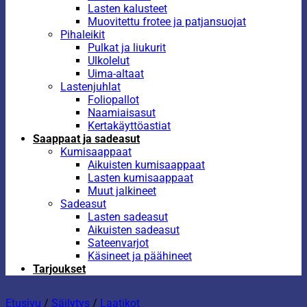
Lasten kalusteet
Muovitettu frotee ja patjansuojat
Pihaleikit
Pulkat ja liukurit
Ulkolelut
Uima-altaat
Lastenjuhlat
Foliopallot
Naamiaisasut
Kertakäyttöastiat
Saappaat ja sadeasut
Kumisaappaat
Aikuisten kumisaappaat
Lasten kumisaappaat
Muut jalkineet
Sadeasut
Lasten sadeasut
Aikuisten sadeasut
Sateenvarjot
Käsineet ja päähineet
Tarjoukset
Etusivu
/
Säilytys
/
Laatikot