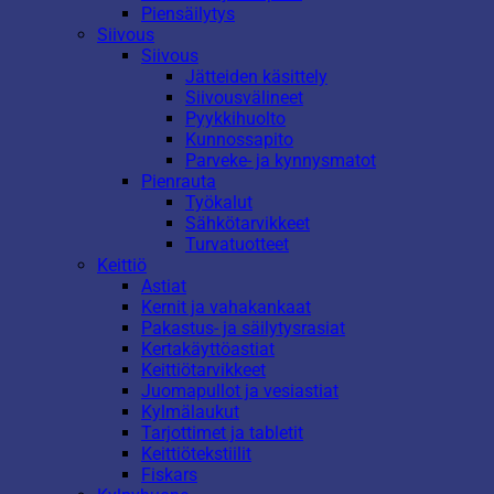
Piensäilytys
Siivous
Siivous
Jätteiden käsittely
Siivousvälineet
Pyykkihuolto
Kunnossapito
Parveke- ja kynnysmatot
Pienrauta
Työkalut
Sähkötarvikkeet
Turvatuotteet
Keittiö
Astiat
Kernit ja vahakankaat
Pakastus- ja säilytysrasiat
Kertakäyttöastiat
Keittiötarvikkeet
Juomapullot ja vesiastiat
Kylmälaukut
Tarjottimet ja tabletit
Keittiötekstiilit
Fiskars