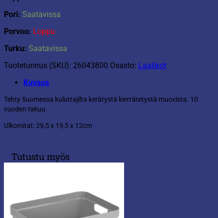
Pori:
Saatavissa
Porvoo:
Loppu
Turku:
Saatavissa
Tuotetunnus (SKU):
26043800
Osasto:
Laatikot
Kuvaus
Tehty Suomessa kuluttajilta kerätystä kierrätetystä muovista. 10
vuoden takuu.
Ulkomitat: 29,5 x 19,5 x 12cm
Tutustu myös