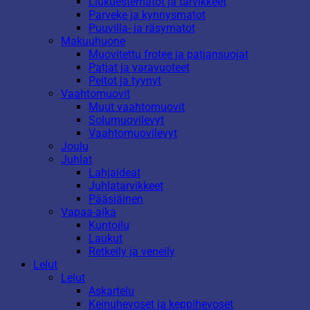
Liukuestematot ja tarvikkeet
Parveke ja kynnysmatot
Puuvilla- ja räsymatot
Makuuhuone
Muovitettu frotee ja patjansuojat
Patjat ja varavuoteet
Peitot ja tyynyt
Vaahtomuovit
Muut vaahtomuovit
Solumuovilevyt
Vaahtomuovilevyt
Joulu
Juhlat
Lahjaideat
Juhlatarvikkeet
Pääsiäinen
Vapaa-aika
Kuntoilu
Laukut
Retkeily ja veneily
Lelut
Lelut
Askartelu
Keinuhevoset ja keppihevoset