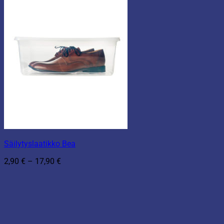
Säilytyslaatikko Bea
Hintaluokka:
2,90
€
–
17,90
€
2,90 €
-
17,90 €