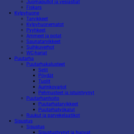
Juomapullot ja vesiastiat
Fiskars
Kylpyhuone
Tarvikkeet
Kylpyhuonematot
Pyyhkeet
Ammeet ja potat
Saunatarvikkeet
Suihkuverhot
WC-harjat
Puutarha
Puutarhakalusteet
Setit
Pöydät
Tuolit
Aurinkovarjot
Pehmusteet ja istuintyynyt
Puutarhanhoito
Puutarhatarvikkeet
Puutarhatyökalut
Ruukut ja parvekelaatikot
Sisustus
Sisustus
Sisustustyynyt ja huovat