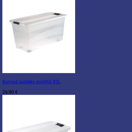
Konrad laatikko pyörillä 83L
26,90
€