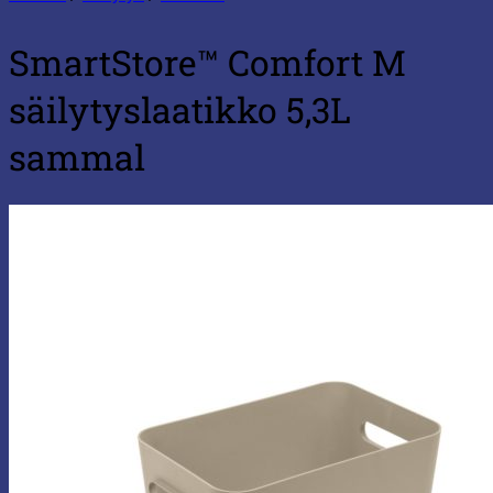
SmartStore™ Comfort M
säilytyslaatikko 5,3L
sammal