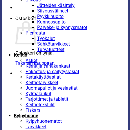
Jätteiden käsittely
Siivousvälineet
Pyykkihuolto
Ostoskori
Kunnossapito
Parveke- ja kynnysmatot
Pienrauta
Työkalut
Sähkötarvikkeet
Turvatuotteet
Ostoskori on tyhjä.
Keittiö
Astiat
Takaisin kauppaan
Kernit ja vahakankaat
Pakastus- ja säilytysrasiat
Kertakäyttöastiat
Keittiötarvikkeet
Juomapullot ja vesiastiat
Kylmälaukut
Tarjottimet ja tabletit
Keittiötekstiilit
Fiskars
Kylpyhuone
Kylpyhuonematot
Tarvikkeet