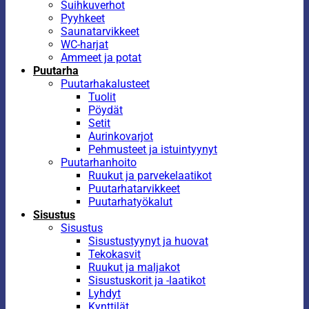
Suihkuverhot
Pyyhkeet
Saunatarvikkeet
WC-harjat
Ammeet ja potat
Puutarha
Puutarhakalusteet
Tuolit
Pöydät
Setit
Aurinkovarjot
Pehmusteet ja istuintyynyt
Puutarhanhoito
Ruukut ja parvekelaatikot
Puutarhatarvikkeet
Puutarhatyökalut
Sisustus
Sisustus
Sisustustyynyt ja huovat
Tekokasvit
Ruukut ja maljakot
Sisustuskorit ja -laatikot
Lyhdyt
Kynttilät