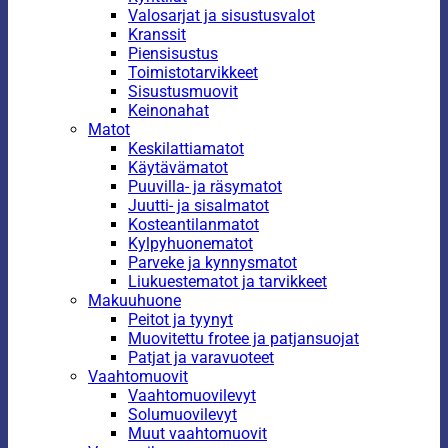
Valosarjat ja sisustusvalot
Kranssit
Piensisustus
Toimistotarvikkeet
Sisustusmuovit
Keinonahat
Matot
Keskilattiamatot
Käytävämatot
Puuvilla- ja räsymatot
Juutti- ja sisalmatot
Kosteantilanmatot
Kylpyhuonematot
Parveke ja kynnysmatot
Liukuestematot ja tarvikkeet
Makuuhuone
Peitot ja tyynyt
Muovitettu frotee ja patjansuojat
Patjat ja varavuoteet
Vaahtomuovit
Vaahtomuovilevyt
Solumuovilevyt
Muut vaahtomuovit