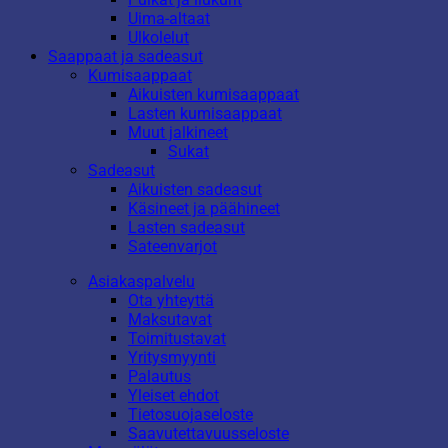
Uima-altaat
Ulkolelut
Saappaat ja sadeasut
Kumisaappaat
Aikuisten kumisaappaat
Lasten kumisaappaat
Muut jalkineet
Sukat
Sadeasut
Aikuisten sadeasut
Käsineet ja päähineet
Lasten sadeasut
Sateenvarjot
Asiakaspalvelu
Ota yhteyttä
Maksutavat
Toimitustavat
Yritysmyynti
Palautus
Yleiset ehdot
Tietosuojaseloste
Saavutettavuusseloste