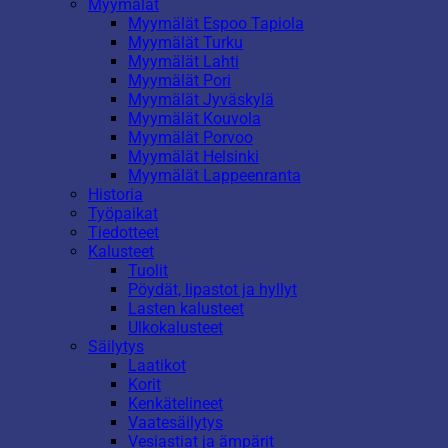
Myymälät
Myymälät Espoo Tapiola
Myymälät Turku
Myymälät Lahti
Myymälät Pori
Myymälät Jyväskylä
Myymälät Kouvola
Myymälät Porvoo
Myymälät Helsinki
Myymälät Lappeenranta
Historia
Työpaikat
Tiedotteet
Kalusteet
Tuolit
Pöydät, lipastot ja hyllyt
Lasten kalusteet
Ulkokalusteet
Säilytys
Laatikot
Korit
Kenkätelineet
Vaatesäilytys
Vesiastiat ja ämpärit