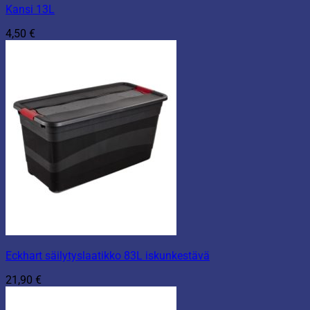
Kansi 13L
4,50
€
Eckhart säilytyslaatikko 83L iskunkestävä
21,90
€