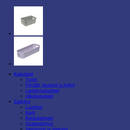
Kalusteet
Tuolit
Pöydät, lipastot ja hyllyt
Lasten kalusteet
Ulkokalusteet
Säilytys
Laatikot
Korit
Kenkätelineet
Vaatesäilytys
Vesiastiat ja ämpärit