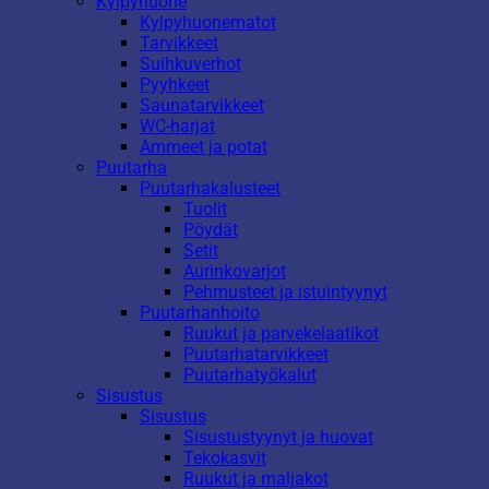
Kylpyhuone
Kylpyhuonematot
Tarvikkeet
Suihkuverhot
Pyyhkeet
Saunatarvikkeet
WC-harjat
Ammeet ja potat
Puutarha
Puutarhakalusteet
Tuolit
Pöydät
Setit
Aurinkovarjot
Pehmusteet ja istuintyynyt
Puutarhanhoito
Ruukut ja parvekelaatikot
Puutarhatarvikkeet
Puutarhatyökalut
Sisustus
Sisustus
Sisustustyynyt ja huovat
Tekokasvit
Ruukut ja maljakot