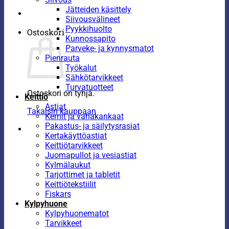
Jätteiden käsittely
Siivousvälineet
Pyykkihuolto
Ostoskori
Kunnossapito
Parveke- ja kynnysmatot
Pienrauta
Työkalut
Sähkötarvikkeet
Turvatuotteet
Ostoskori on tyhjä.
Keittiö
Astiat
Takaisin kauppaan
Kernit ja vahakankaat
Pakastus- ja säilytysrasiat
Kertakäyttöastiat
Keittiötarvikkeet
Juomapullot ja vesiastiat
Kylmälaukut
Tarjottimet ja tabletit
Keittiötekstiilit
Fiskars
Kylpyhuone
Kylpyhuonematot
Tarvikkeet