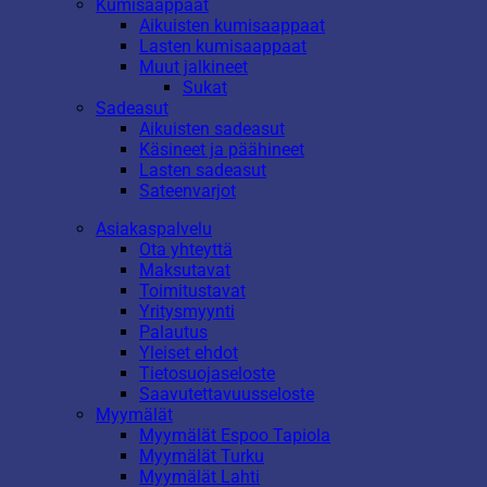
Kumisaappaat
Aikuisten kumisaappaat
Lasten kumisaappaat
Muut jalkineet
Sukat
Sadeasut
Aikuisten sadeasut
Käsineet ja päähineet
Lasten sadeasut
Sateenvarjot
Asiakaspalvelu
Ota yhteyttä
Maksutavat
Toimitustavat
Yritysmyynti
Palautus
Yleiset ehdot
Tietosuojaseloste
Saavutettavuusseloste
Myymälät
Myymälät Espoo Tapiola
Myymälät Turku
Myymälät Lahti