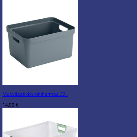
2,90 €
-
17,90 €
Muovilaatikko siniharmaa 32L
14,90
€