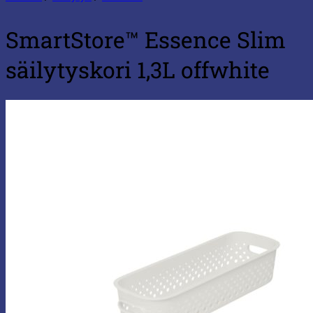
SmartStore™ Essence Slim
säilytyskori 1,3L offwhite