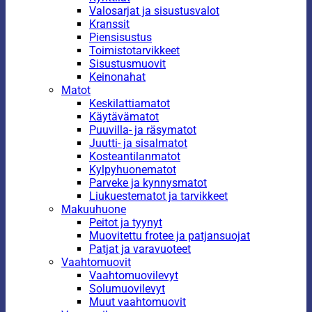
Valosarjat ja sisustusvalot
Kranssit
Piensisustus
Toimistotarvikkeet
Sisustusmuovit
Keinonahat
Matot
Keskilattiamatot
Käytävämatot
Puuvilla- ja räsymatot
Juutti- ja sisalmatot
Kosteantilanmatot
Kylpyhuonematot
Parveke ja kynnysmatot
Liukuestematot ja tarvikkeet
Makuuhuone
Peitot ja tyynyt
Muovitettu frotee ja patjansuojat
Patjat ja varavuoteet
Vaahtomuovit
Vaahtomuovilevyt
Solumuovilevyt
Muut vaahtomuovit