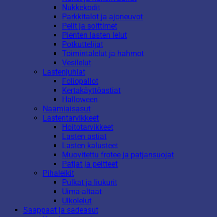
Nukkekodit
Parkkitalot ja ajoneuvot
Pelit ja soittimet
Pienten lasten lelut
Potkuttelijat
Toimintalelut ja hahmot
Vesilelut
Lastenjuhlat
Foliopallot
Kertakäyttöastiat
Halloween
Naamiaisasut
Lastentarvikkeet
Hoitotarvikkeet
Lasten astiat
Lasten kalusteet
Muovitettu frotee ja patjansuojat
Patjat ja peitteet
Pihaleikit
Pulkat ja liukurit
Uima-altaat
Ulkolelut
Saappaat ja sadeasut