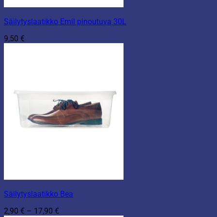
Säilytyslaatikko Emil pinoutuva 30L
9,50
€
Säilytyslaatikko Bea
Hintaluokka:
2,90
€
–
17,90
€