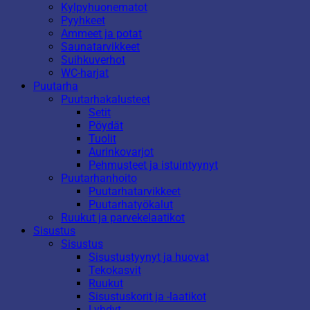
Kylpyhuonematot
Pyyhkeet
Ammeet ja potat
Saunatarvikkeet
Suihkuverhot
WC-harjat
Puutarha
Puutarhakalusteet
Setit
Pöydät
Tuolit
Aurinkovarjot
Pehmusteet ja istuintyynyt
Puutarhanhoito
Puutarhatarvikkeet
Puutarhatyökalut
Ruukut ja parvekelaatikot
Sisustus
Sisustus
Sisustustyynyt ja huovat
Tekokasvit
Ruukut
Sisustuskorit ja -laatikot
Lyhdyt