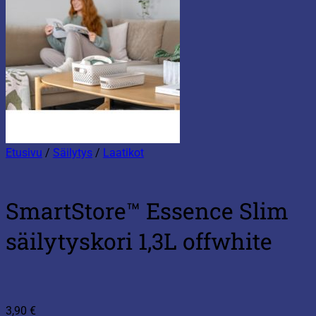
Etusivu
/
Säilytys
/
Laatikot
SmartStore™ Essence Slim
säilytyskori 1,3L offwhite
3,90
€