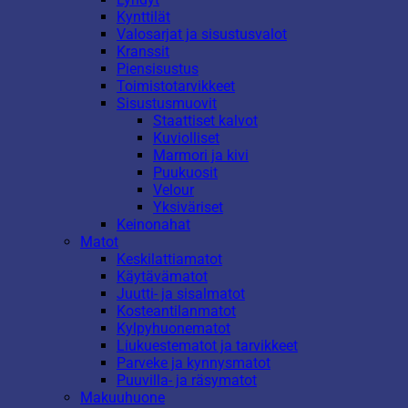
Kynttilät
Valosarjat ja sisustusvalot
Kranssit
Piensisustus
Toimistotarvikkeet
Sisustusmuovit
Staattiset kalvot
Kuviolliset
Marmori ja kivi
Puukuosit
Velour
Yksiväriset
Keinonahat
Matot
Keskilattiamatot
Käytävämatot
Juutti- ja sisalmatot
Kosteantilanmatot
Kylpyhuonematot
Liukuestematot ja tarvikkeet
Parveke ja kynnysmatot
Puuvilla- ja räsymatot
Makuuhuone