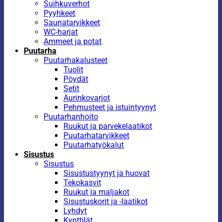
Suihkuverhot
Pyyhkeet
Saunatarvikkeet
WC-harjat
Ammeet ja potat
Puutarha
Puutarhakalusteet
Tuolit
Pöydät
Setit
Aurinkovarjot
Pehmusteet ja istuintyynyt
Puutarhanhoito
Ruukut ja parvekelaatikot
Puutarhatarvikkeet
Puutarhatyökalut
Sisustus
Sisustus
Sisustustyynyt ja huovat
Tekokasvit
Ruukut ja maljakot
Sisustuskorit ja -laatikot
Lyhdyt
Kynttilät