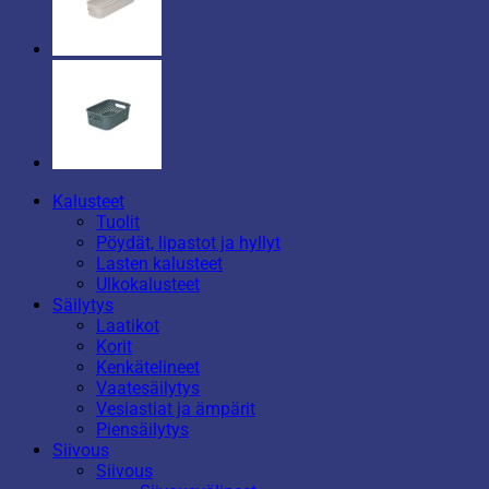
Kalusteet
Tuolit
Pöydät, lipastot ja hyllyt
Lasten kalusteet
Ulkokalusteet
Säilytys
Laatikot
Korit
Kenkätelineet
Vaatesäilytys
Vesiastiat ja ämpärit
Piensäilytys
Siivous
Siivous