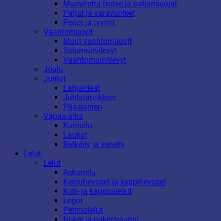
Muovitettu frotee ja patjansuojat
Patjat ja varavuoteet
Peitot ja tyynyt
Vaahtomuovit
Muut vaahtomuovit
Solumuovilevyt
Vaahtomuovilevyt
Joulu
Juhlat
Lahjaideat
Juhlatarvikkeet
Pääsiäinen
Vapaa-aika
Kuntoilu
Laukut
Retkeily ja veneily
Lelut
Lelut
Askartelu
Keinuhevoset ja keppihevoset
Koti- ja kauppaleikit
Legot
Pehmolelut
Nuket ja nukenvaunut