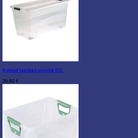
Konrad laatikko pyörillä 83L
26,90
€