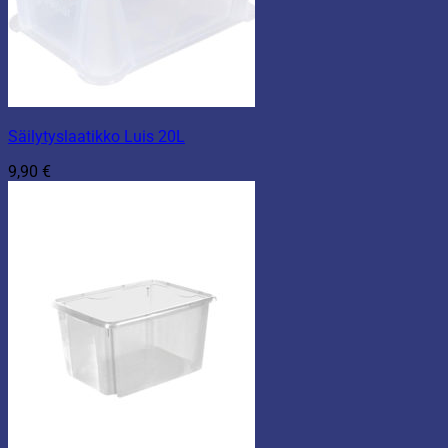
Säilytyslaatikko Luis 20L
9,90
€