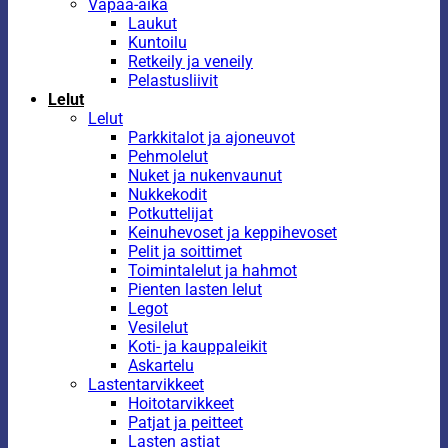
Vapaa-aika
Laukut
Kuntoilu
Retkeily ja veneily
Pelastusliivit
Lelut
Lelut
Parkkitalot ja ajoneuvot
Pehmolelut
Nuket ja nukenvaunut
Nukkekodit
Potkuttelijat
Keinuhevoset ja keppihevoset
Pelit ja soittimet
Toimintalelut ja hahmot
Pienten lasten lelut
Legot
Vesilelut
Koti- ja kauppaleikit
Askartelu
Lastentarvikkeet
Hoitotarvikkeet
Patjat ja peitteet
Lasten astiat