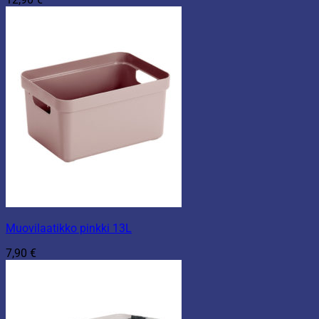
Muovilaatikko pinkki 13L
7,90
€