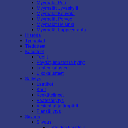
Myymälät Pori
Myymälät Jyväskylä
Myymälät Kouvola
Myymälät Porvoo
Myymälät Helsinki
Myymälät Lappeenranta
Historia
Työpaikat
Tiedotteet
Kalusteet
Tuolit
Pöydät, lipastot ja hyllyt
Lasten kalusteet
Ulkokalusteet
Säilytys
Laatikot
Korit
Kenkätelineet
Vaatesäilytys
Vesiastiat ja ämpärit
Piensäilytys
Siivous
Siivous
Jätteiden käsittely