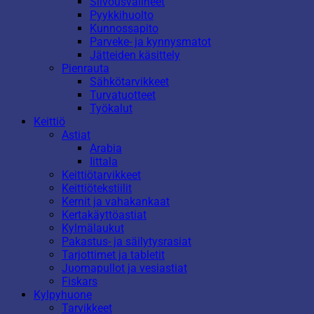
Siivousvälineet
Pyykkihuolto
Kunnossapito
Parveke- ja kynnysmatot
Jätteiden käsittely
Pienrauta
Sähkötarvikkeet
Turvatuotteet
Työkalut
Keittiö
Astiat
Arabia
Iittala
Keittiötarvikkeet
Keittiötekstiilit
Kernit ja vahakankaat
Kertakäyttöastiat
Kylmälaukut
Pakastus- ja säilytysrasiat
Tarjottimet ja tabletit
Juomapullot ja vesiastiat
Fiskars
Kylpyhuone
Tarvikkeet