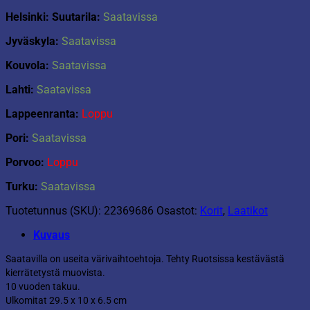
Helsinki: Suutarila:
Saatavissa
Jyväskyla:
Saatavissa
Kouvola:
Saatavissa
Lahti:
Saatavissa
Lappeenranta:
Loppu
Pori:
Saatavissa
Porvoo:
Loppu
Turku:
Saatavissa
Tuotetunnus (SKU):
22369686
Osastot:
Korit
,
Laatikot
Kuvaus
Saatavilla on useita värivaihtoehtoja. Tehty Ruotsissa kestävästä
kierrätetystä muovista.
10 vuoden takuu.
Ulkomitat 29.5 x 10 x 6.5 cm