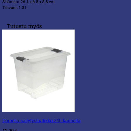
Sisämitat 26.1 x 6.8 x 5.8 cm
Tilavuus 1.3 L
Tutustu myös
Cornelia säilytyslaatikko 24L kannella
12,90
€