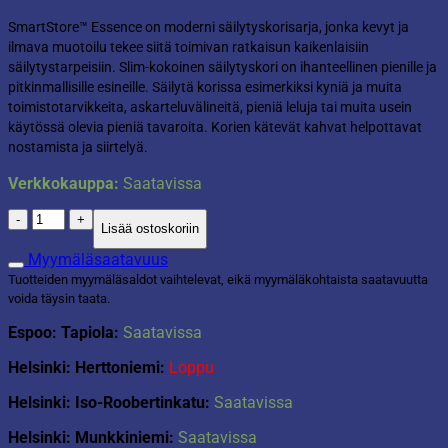
SmartStore™ Essence on moderni säilytyskorisarja, jonka kevyt ja
ilmava muotoilu tekee siitä toimivan ratkaisun kaikenlaisiin
säilytystarpeisiin. Slim-kokoinen säilytyskori on ihanteellinen pienille ja
pitkinmallisille esineille. Säilytä korissa esimerkiksi kyniä ja muita
toimistotarvikkeita, askarteluvälineitä, pieniä leluja tai muita usein
käytössä olevia pieniä tavaroita. Korien kätevät kahvat helpottavat
nostamista ja siirtelyä.
Verkkokauppa:
Saatavissa
SmartStore™
Lisää ostoskoriin
Essence
Slim
Myymäläsaatavuus
säilytyskori
Tuotteiden myymäläsaldot vaihtelevat, eikä myymäläkohtaista saatavuutta
1,3L
voida täysin taata.
offwhite
määrä
Espoo: Tapiola:
Saatavissa
Helsinki: Herttoniemi:
Loppu
Helsinki: Iso-Roobertinkatu:
Saatavissa
Helsinki: Munkkiniemi:
Saatavissa