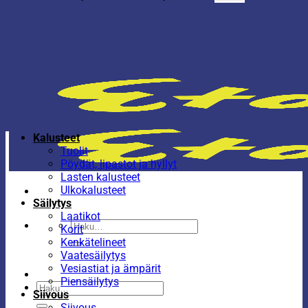
Kalusteet
Tuolit
Pöydät, lipastot ja hyllyt
Lasten kalusteet
Ulkokalusteet
Säilytys
Laatikot
Etsi:
Korit
Kenkätelineet
Vaatesäilytys
Vesiastiat ja ämpärit
Piensäilytys
Etsi:
Siivous
Siivous