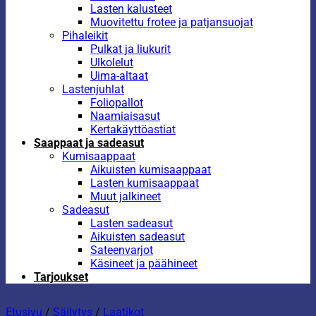
Lasten kalusteet
Muovitettu frotee ja patjansuojat
Pihaleikit
Pulkat ja liukurit
Ulkolelut
Uima-altaat
Lastenjuhlat
Foliopallot
Naamiaisasut
Kertakäyttöastiat
Saappaat ja sadeasut
Kumisaappaat
Aikuisten kumisaappaat
Lasten kumisaappaat
Muut jalkineet
Sadeasut
Lasten sadeasut
Aikuisten sadeasut
Sateenvarjot
Käsineet ja päähineet
Tarjoukset
Etusivu
/
Säilytys
/
Laatikot