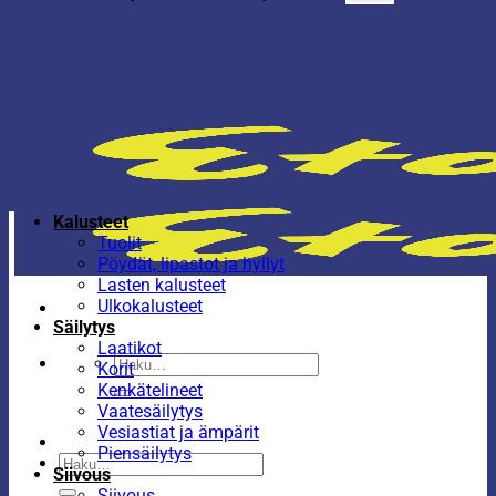
Kalusteet
Tuolit
Pöydät, lipastot ja hyllyt
Lasten kalusteet
Ulkokalusteet
Säilytys
Laatikot
Etsi:
Korit
Kenkätelineet
Vaatesäilytys
Vesiastiat ja ämpärit
Piensäilytys
Etsi:
Siivous
Siivous