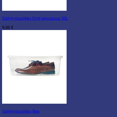
Säilytyslaatikko Emil pinoutuva 30L
9,50
€
Säilytyslaatikko Bea