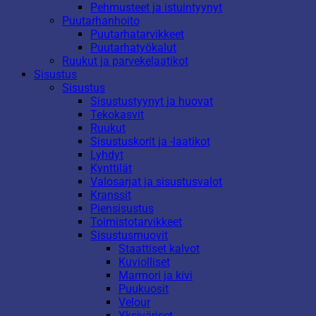
Pehmusteet ja istuintyynyt
Puutarhanhoito
Puutarhatarvikkeet
Puutarhatyökalut
Ruukut ja parvekelaatikot
Sisustus
Sisustus
Sisustustyynyt ja huovat
Tekokasvit
Ruukut
Sisustuskorit ja -laatikot
Lyhdyt
Kynttilät
Valosarjat ja sisustusvalot
Kranssit
Piensisustus
Toimistotarvikkeet
Sisustusmuovit
Staattiset kalvot
Kuviolliset
Marmori ja kivi
Puukuosit
Velour
Yksiväriset