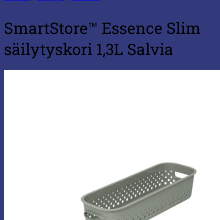
SmartStore™ Essence Slim
säilytyskori 1,3L Salvia