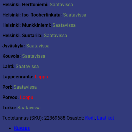
Helsinki: Herttoniemi:
Saatavissa
Helsinki: Iso-Roobertinkatu:
Saatavissa
Helsinki: Munkkiniemi:
Saatavissa
Helsinki: Suutarila:
Saatavissa
Jyväskyla:
Saatavissa
Kouvola:
Saatavissa
Lahti:
Saatavissa
Lappeenranta:
Loppu
Pori:
Saatavissa
Porvoo:
Loppu
Turku:
Saatavissa
Tuotetunnus (SKU):
22369688
Osastot:
Korit
,
Laatikot
Kuvaus