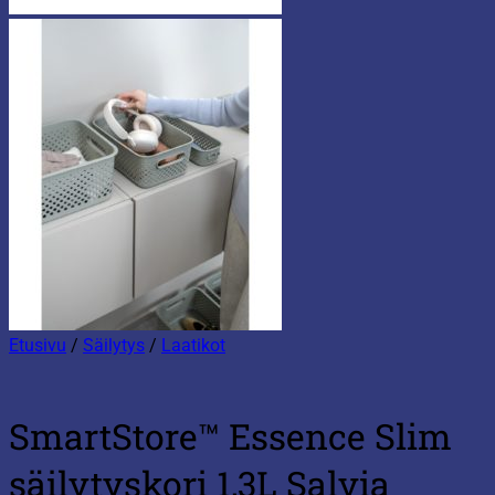
Etusivu
/
Säilytys
/
Laatikot
SmartStore™ Essence Slim
säilytyskori 1,3L Salvia