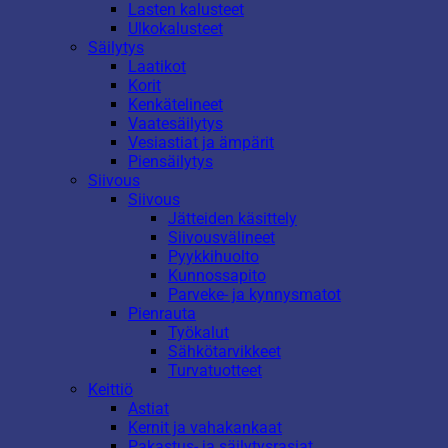
Lasten kalusteet
Ulkokalusteet
Säilytys
Laatikot
Korit
Kenkätelineet
Vaatesäilytys
Vesiastiat ja ämpärit
Piensäilytys
Siivous
Siivous
Jätteiden käsittely
Siivousvälineet
Pyykkihuolto
Kunnossapito
Parveke- ja kynnysmatot
Pienrauta
Työkalut
Sähkötarvikkeet
Turvatuotteet
Keittiö
Astiat
Kernit ja vahakankaat
Pakastus- ja säilytysrasiat