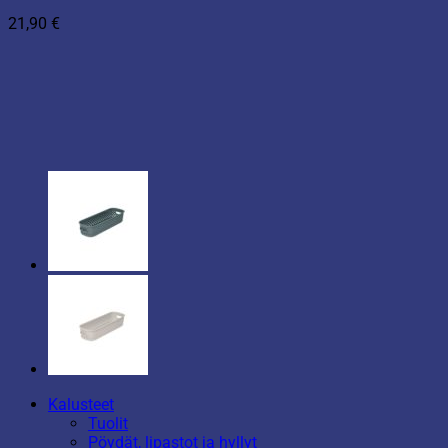
21,90
€
Kalusteet
Tuolit
Pöydät, lipastot ja hyllyt