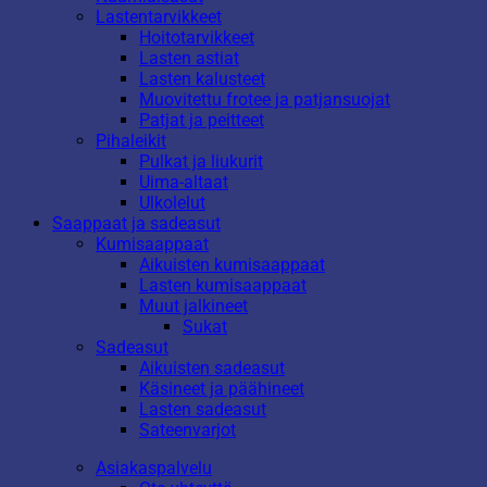
Lastentarvikkeet
Hoitotarvikkeet
Lasten astiat
Lasten kalusteet
Muovitettu frotee ja patjansuojat
Patjat ja peitteet
Pihaleikit
Pulkat ja liukurit
Uima-altaat
Ulkolelut
Saappaat ja sadeasut
Kumisaappaat
Aikuisten kumisaappaat
Lasten kumisaappaat
Muut jalkineet
Sukat
Sadeasut
Aikuisten sadeasut
Käsineet ja päähineet
Lasten sadeasut
Sateenvarjot
Asiakaspalvelu