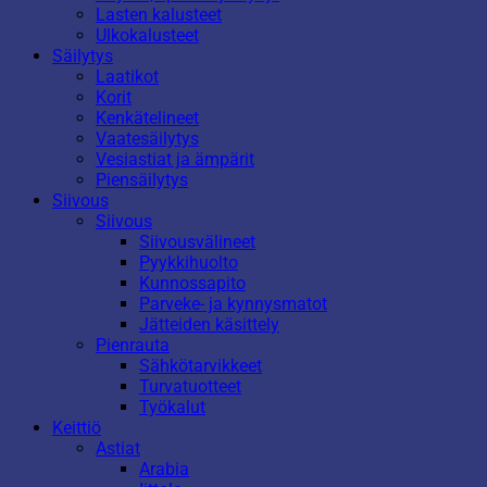
Lasten kalusteet
Ulkokalusteet
Säilytys
Laatikot
Korit
Kenkätelineet
Vaatesäilytys
Vesiastiat ja ämpärit
Piensäilytys
Siivous
Siivous
Siivousvälineet
Pyykkihuolto
Kunnossapito
Parveke- ja kynnysmatot
Jätteiden käsittely
Pienrauta
Sähkötarvikkeet
Turvatuotteet
Työkalut
Keittiö
Astiat
Arabia