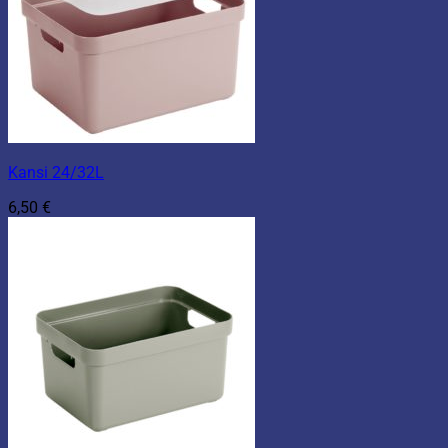
Kansi 24/32L
6,50
€