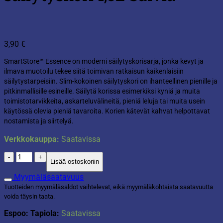
3,90
€
SmartStore™ Essence on moderni säilytyskorisarja, jonka kevyt ja
ilmava muotoilu tekee siitä toimivan ratkaisun kaikenlaisiin
säilytystarpeisiin. Slim-kokoinen säilytyskori on ihanteellinen pienille ja
pitkinmallisille esineille. Säilytä korissa esimerkiksi kyniä ja muita
toimistotarvikkeita, askarteluvälineitä, pieniä leluja tai muita usein
käytössä olevia pieniä tavaroita. Korien kätevät kahvat helpottavat
nostamista ja siirtelyä.
Verkkokauppa:
Saatavissa
SmartStore™
Lisää ostoskoriin
Essence
Slim
Myymäläsaatavuus
säilytyskori
Tuotteiden myymäläsaldot vaihtelevat, eikä myymäläkohtaista saatavuutta
1,3L
voida täysin taata.
Salvia
määrä
Espoo: Tapiola:
Saatavissa