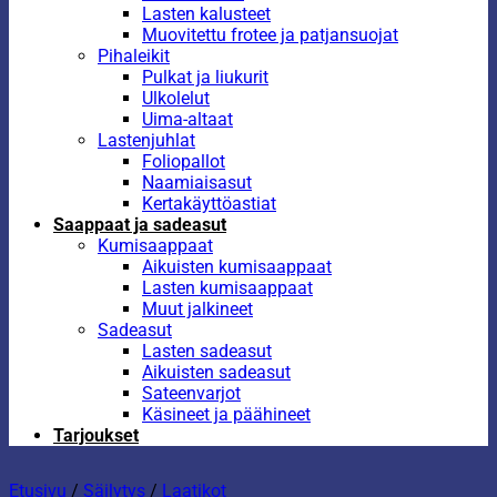
Lasten kalusteet
Muovitettu frotee ja patjansuojat
Pihaleikit
Pulkat ja liukurit
Ulkolelut
Uima-altaat
Lastenjuhlat
Foliopallot
Naamiaisasut
Kertakäyttöastiat
Saappaat ja sadeasut
Kumisaappaat
Aikuisten kumisaappaat
Lasten kumisaappaat
Muut jalkineet
Sadeasut
Lasten sadeasut
Aikuisten sadeasut
Sateenvarjot
Käsineet ja päähineet
Tarjoukset
Etusivu
/
Säilytys
/
Laatikot