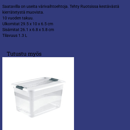
Saatavilla on useita värivaihtoehtoja. Tehty Ruotsissa kestävästä
kierrätetystä muovista.
10 vuoden takuu.
Ulkomitat 29.5 x 10 x 6.5 cm
Sisämitat 26.1 x 6.8 x 5.8 cm
Tilavuus 1.3 L
Tutustu myös