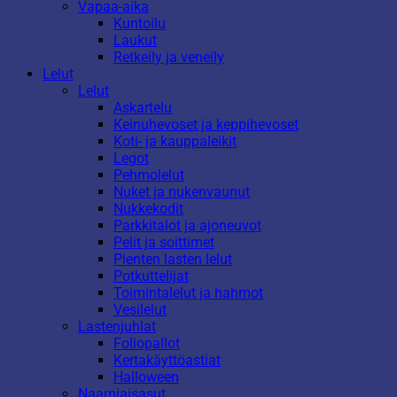
Vapaa-aika
Kuntoilu
Laukut
Retkeily ja veneily
Lelut
Lelut
Askartelu
Keinuhevoset ja keppihevoset
Koti- ja kauppaleikit
Legot
Pehmolelut
Nuket ja nukenvaunut
Nukkekodit
Parkkitalot ja ajoneuvot
Pelit ja soittimet
Pienten lasten lelut
Potkuttelijat
Toimintalelut ja hahmot
Vesilelut
Lastenjuhlat
Foliopallot
Kertakäyttöastiat
Halloween
Naamiaisasut