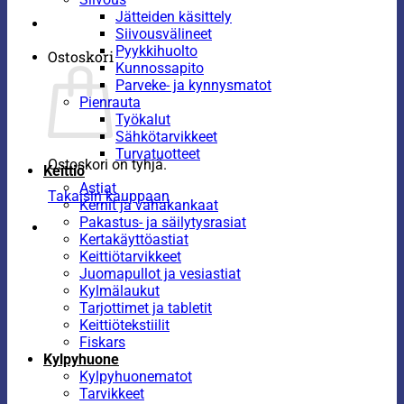
Jätteiden käsittely
Siivousvälineet
Pyykkihuolto
Ostoskori
Kunnossapito
Parveke- ja kynnysmatot
Pienrauta
Työkalut
Sähkötarvikkeet
Turvatuotteet
Ostoskori on tyhjä.
Keittiö
Astiat
Takaisin kauppaan
Kernit ja vahakankaat
Pakastus- ja säilytysrasiat
Kertakäyttöastiat
Keittiötarvikkeet
Juomapullot ja vesiastiat
Kylmälaukut
Tarjottimet ja tabletit
Keittiötekstiilit
Fiskars
Kylpyhuone
Kylpyhuonematot
Tarvikkeet