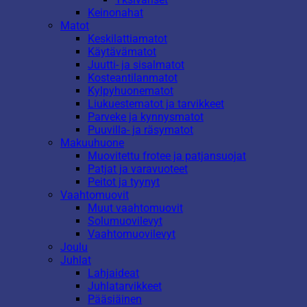
Keinonahat
Matot
Keskilattiamatot
Käytävämatot
Juutti- ja sisalmatot
Kosteantilanmatot
Kylpyhuonematot
Liukuestematot ja tarvikkeet
Parveke ja kynnysmatot
Puuvilla- ja räsymatot
Makuuhuone
Muovitettu frotee ja patjansuojat
Patjat ja varavuoteet
Peitot ja tyynyt
Vaahtomuovit
Muut vaahtomuovit
Solumuovilevyt
Vaahtomuovilevyt
Joulu
Juhlat
Lahjaideat
Juhlatarvikkeet
Pääsiäinen