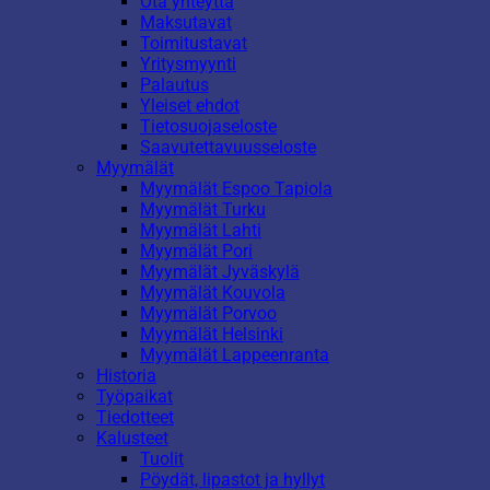
Ota yhteyttä
Maksutavat
Toimitustavat
Yritysmyynti
Palautus
Yleiset ehdot
Tietosuojaseloste
Saavutettavuusseloste
Myymälät
Myymälät Espoo Tapiola
Myymälät Turku
Myymälät Lahti
Myymälät Pori
Myymälät Jyväskylä
Myymälät Kouvola
Myymälät Porvoo
Myymälät Helsinki
Myymälät Lappeenranta
Historia
Työpaikat
Tiedotteet
Kalusteet
Tuolit
Pöydät, lipastot ja hyllyt