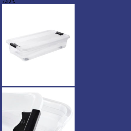
7,90
€