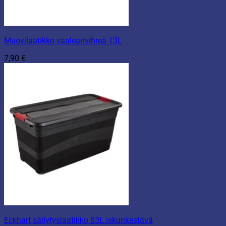
Muovilaatikko vaaleanvihreä 13L
7,90
€
Eckhart säilytyslaatikko 83L iskunkestävä