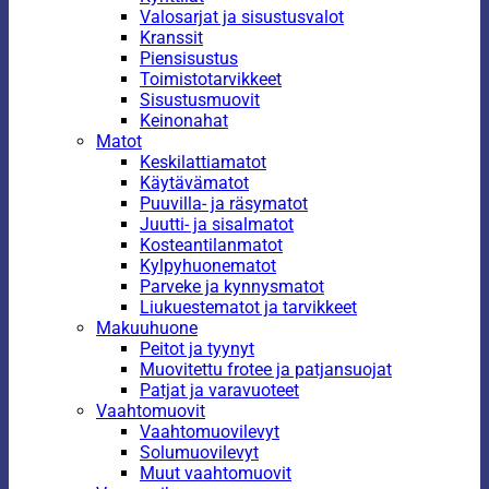
Valosarjat ja sisustusvalot
Kranssit
Piensisustus
Toimistotarvikkeet
Sisustusmuovit
Keinonahat
Matot
Keskilattiamatot
Käytävämatot
Puuvilla- ja räsymatot
Juutti- ja sisalmatot
Kosteantilanmatot
Kylpyhuonematot
Parveke ja kynnysmatot
Liukuestematot ja tarvikkeet
Makuuhuone
Peitot ja tyynyt
Muovitettu frotee ja patjansuojat
Patjat ja varavuoteet
Vaahtomuovit
Vaahtomuovilevyt
Solumuovilevyt
Muut vaahtomuovit