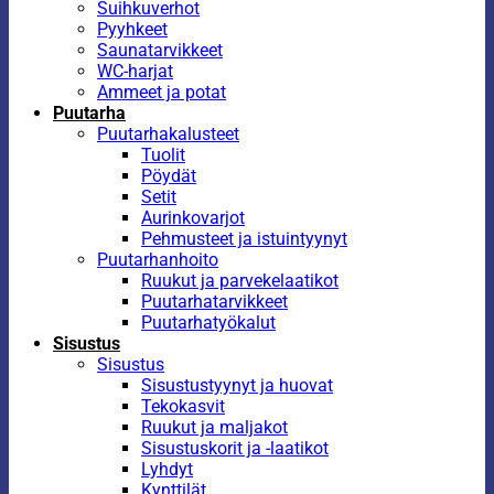
Suihkuverhot
Pyyhkeet
Saunatarvikkeet
WC-harjat
Ammeet ja potat
Puutarha
Puutarhakalusteet
Tuolit
Pöydät
Setit
Aurinkovarjot
Pehmusteet ja istuintyynyt
Puutarhanhoito
Ruukut ja parvekelaatikot
Puutarhatarvikkeet
Puutarhatyökalut
Sisustus
Sisustus
Sisustustyynyt ja huovat
Tekokasvit
Ruukut ja maljakot
Sisustuskorit ja -laatikot
Lyhdyt
Kynttilät