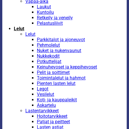
Vapaa-aika
Laukut
Kuntoilu
Retkeily ja veneily
Pelastusliivit
Lelut
Lelut
Parkkitalot ja ajoneuvot
Pehmolelut
Nuket ja nukenvaunut
Nukkekodit
Potkuttelijat
Keinuhevoset ja keppihevoset
Pelit ja soittimet
Toimintalelut ja hahmot
Pienten lasten lelut
Legot
Vesilelut
Koti- ja kauppaleikit
Askartelu
Lastentarvikkeet
Hoitotarvikkeet
Patjat ja peitteet
Lasten astiat