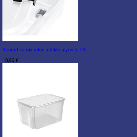
Konrad sängynaluslaatikko pyörillä 33L
18,90
€