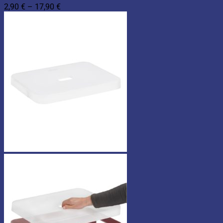
Hintaluokka:
2,90
€
–
17,90
€
2,90 €
-
17,90 €