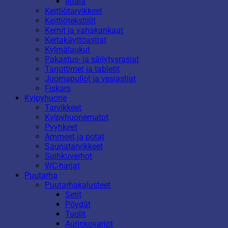
Iittala
Keittiötarvikkeet
Keittiötekstiilit
Kernit ja vahakankaat
Kertakäyttöastiat
Kylmälaukut
Pakastus- ja säilytysrasiat
Tarjottimet ja tabletit
Juomapullot ja vesiastiat
Fiskars
Kylpyhuone
Tarvikkeet
Kylpyhuonematot
Pyyhkeet
Ammeet ja potat
Saunatarvikkeet
Suihkuverhot
WC-harjat
Puutarha
Puutarhakalusteet
Setit
Pöydät
Tuolit
Aurinkovarjot