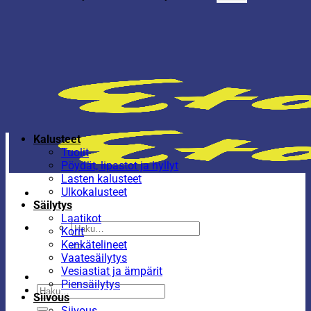
Kalusteet
Tuolit
Pöydät, lipastot ja hyllyt
Lasten kalusteet
Ulkokalusteet
Säilytys
Laatikot
Etsi:
Korit
Kenkätelineet
Vaatesäilytys
Vesiastiat ja ämpärit
Piensäilytys
Etsi:
Siivous
Siivous