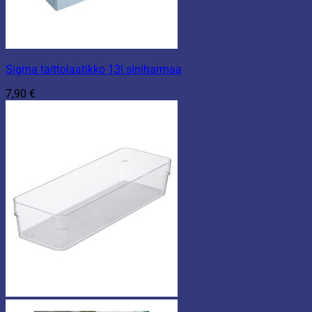
Sigma taittolaatikko 13l siniharmaa
7,90
€