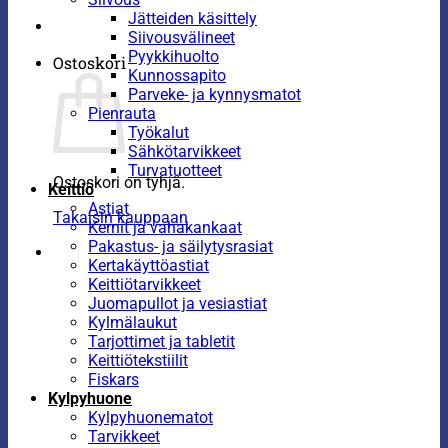
Jätteiden käsittely
Siivousvälineet
Pyykkihuolto
Ostoskori
Kunnossapito
Parveke- ja kynnysmatot
Pienrauta
Työkalut
Sähkötarvikkeet
Turvatuotteet
Ostoskori on tyhjä.
Keittiö
Astiat
Takaisin kauppaan
Kernit ja vahakankaat
Pakastus- ja säilytysrasiat
Kertakäyttöastiat
Keittiötarvikkeet
Juomapullot ja vesiastiat
Kylmälaukut
Tarjottimet ja tabletit
Keittiötekstiilit
Fiskars
Kylpyhuone
Kylpyhuonematot
Tarvikkeet