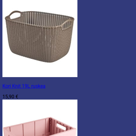
Kori Knit 19L ruskea
15,90
€