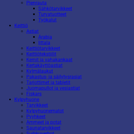
Pienrauta
Sähkötarvikkeet
Turvatuotteet
Työkalut
Keittiö
Astiat
Arabia
Iittala
Keittiötarvikkeet
Keittiötekstiilit
Kernit ja vahakankaat
Kertakäyttöastiat
Kylmälaukut
Pakastus- ja säilytysrasiat
Tarjottimet ja tabletit
Juomapullot ja vesiastiat
Fiskars
Kylpyhuone
Tarvikkeet
Kylpyhuonematot
Pyyhkeet
Ammeet ja potat
Saunatarvikkeet
Suihkuverhot