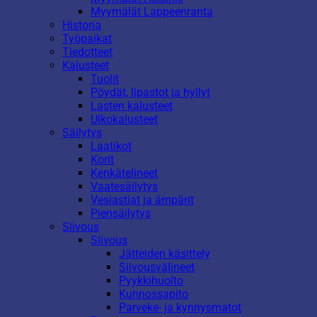
Myymälät Lappeenranta
Historia
Työpaikat
Tiedotteet
Kalusteet
Tuolit
Pöydät, lipastot ja hyllyt
Lasten kalusteet
Ulkokalusteet
Säilytys
Laatikot
Korit
Kenkätelineet
Vaatesäilytys
Vesiastiat ja ämpärit
Piensäilytys
Siivous
Siivous
Jätteiden käsittely
Siivousvälineet
Pyykkihuolto
Kunnossapito
Parveke- ja kynnysmatot