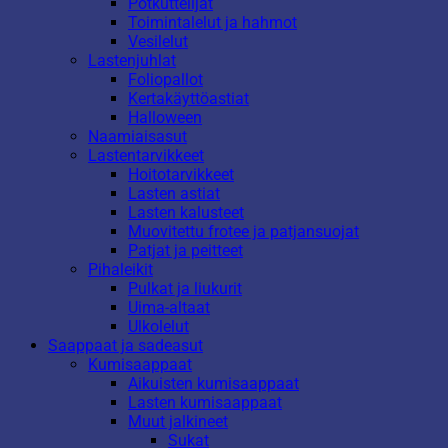
Potkuttelijat
Toimintalelut ja hahmot
Vesilelut
Lastenjuhlat
Foliopallot
Kertakäyttöastiat
Halloween
Naamiaisasut
Lastentarvikkeet
Hoitotarvikkeet
Lasten astiat
Lasten kalusteet
Muovitettu frotee ja patjansuojat
Patjat ja peitteet
Pihaleikit
Pulkat ja liukurit
Uima-altaat
Ulkolelut
Saappaat ja sadeasut
Kumisaappaat
Aikuisten kumisaappaat
Lasten kumisaappaat
Muut jalkineet
Sukat