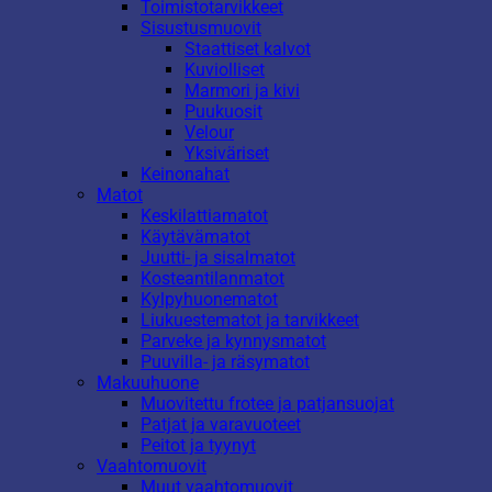
Toimistotarvikkeet
Sisustusmuovit
Staattiset kalvot
Kuviolliset
Marmori ja kivi
Puukuosit
Velour
Yksiväriset
Keinonahat
Matot
Keskilattiamatot
Käytävämatot
Juutti- ja sisalmatot
Kosteantilanmatot
Kylpyhuonematot
Liukuestematot ja tarvikkeet
Parveke ja kynnysmatot
Puuvilla- ja räsymatot
Makuuhuone
Muovitettu frotee ja patjansuojat
Patjat ja varavuoteet
Peitot ja tyynyt
Vaahtomuovit
Muut vaahtomuovit