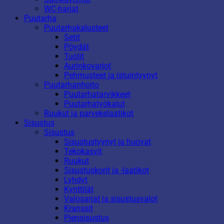
WC-harjat
Puutarha
Puutarhakalusteet
Setit
Pöydät
Tuolit
Aurinkovarjot
Pehmusteet ja istuintyynyt
Puutarhanhoito
Puutarhatarvikkeet
Puutarhatyökalut
Ruukut ja parvekelaatikot
Sisustus
Sisustus
Sisustustyynyt ja huovat
Tekokasvit
Ruukut
Sisustuskorit ja -laatikot
Lyhdyt
Kynttilät
Valosarjat ja sisustusvalot
Kranssit
Piensisustus