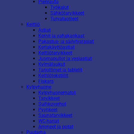
Pienrauta
Työkalut
Sähkötarvikkeet
Turvatuotteet
Keittiö
Astiat
Kernit ja vahakankaat
Pakastus- ja säilytysrasiat
Kertakäyttöastiat
Keittiötarvikkeet
Juomapullot ja vesiastiat
Kylmälaukut
Tarjottimet ja tabletit
Keittiötekstiilit
Fiskars
Kylpyhuone
Kylpyhuonematot
Tarvikkeet
Suihkuverhot
Pyyhkeet
Saunatarvikkeet
WC-harjat
Ammeet ja potat
Puutarha