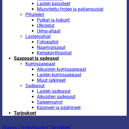
Lasten kalusteet
Muovitettu frotee ja patjansuojat
Pihaleikit
Pulkat ja liukurit
Ulkolelut
Uima-altaat
Lastenjuhlat
Foliopallot
Naamiaisasut
Kertakäyttöastiat
Saappaat ja sadeasut
Kumisaappaat
Aikuisten kumisaappaat
Lasten kumisaappaat
Muut jalkineet
Sadeasut
Lasten sadeasut
Aikuisten sadeasut
Sateenvarjot
Käsineet ja päähineet
Tarjoukset
Etusivu
/
Kylpyhuone
/
Tarvikkeet