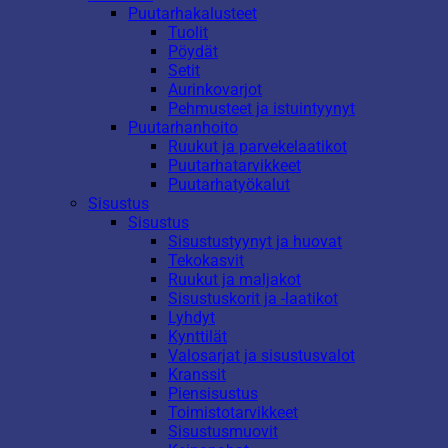
Puutarhakalusteet
Tuolit
Pöydät
Setit
Aurinkovarjot
Pehmusteet ja istuintyynyt
Puutarhanhoito
Ruukut ja parvekelaatikot
Puutarhatarvikkeet
Puutarhatyökalut
Sisustus
Sisustus
Sisustustyynyt ja huovat
Tekokasvit
Ruukut ja maljakot
Sisustuskorit ja -laatikot
Lyhdyt
Kynttilät
Valosarjat ja sisustusvalot
Kranssit
Piensisustus
Toimistotarvikkeet
Sisustusmuovit