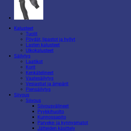
Kalusteet
Tuolit
Pöydät, lipastot ja hyllyt
Lasten kalusteet
Ulkokalusteet
Säilytys
Laatikot
Korit
Kenkätelineet
Vaatesäilytys
Vesiastiat ja ämpärit
Piensäilytys
Siivous
Siivous
Siivousvälineet
Pyykkihuolto
Kunnossapito
Parveke- ja kynnysmatot
Jätteiden käsittely