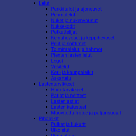
Lelut
Parkkitalot ja ajoneuvot
Pehmolelut
Nuket ja nukenvaunut
Nukkekodit
Potkuttelijat
Keinuhevoset ja keppihevoset
Pelit ja soittimet
Toimintalelut ja hahmot
Pienten lasten lelut
Legot
Vesilelut
Koti- ja kauppaleikit
Askartelu
Lastentarvikkeet
Hoitotarvikkeet
Patjat ja peitteet
Lasten astiat
Lasten kalusteet
Muovitettu frotee ja patjansuojat
Pihaleikit
Pulkat ja liukurit
Ulkolelut
Uima-altaat