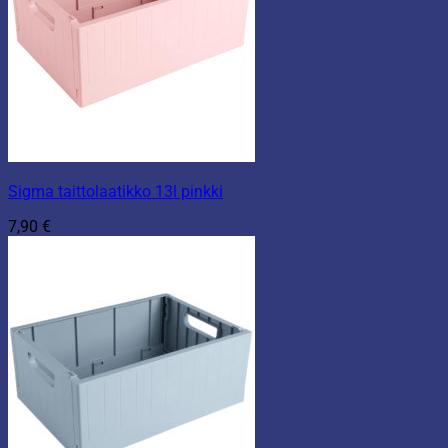
Sigma taittolaatikko 13l pinkki
7,90
€