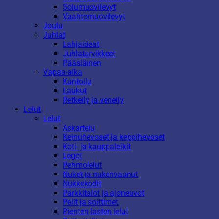
Solumuovilevyt
Vaahtomuovilevyt
Joulu
Juhlat
Lahjaideat
Juhlatarvikkeet
Pääsiäinen
Vapaa-aika
Kuntoilu
Laukut
Retkeily ja veneily
Lelut
Lelut
Askartelu
Keinuhevoset ja keppihevoset
Koti- ja kauppaleikit
Legot
Pehmolelut
Nuket ja nukenvaunut
Nukkekodit
Parkkitalot ja ajoneuvot
Pelit ja soittimet
Pienten lasten lelut