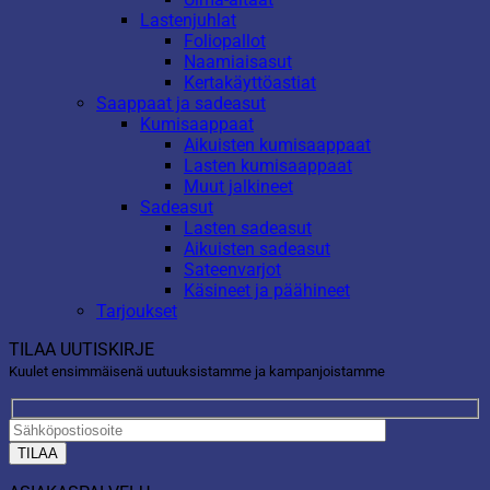
Lastenjuhlat
Foliopallot
Naamiaisasut
Kertakäyttöastiat
Saappaat ja sadeasut
Kumisaappaat
Aikuisten kumisaappaat
Lasten kumisaappaat
Muut jalkineet
Sadeasut
Lasten sadeasut
Aikuisten sadeasut
Sateenvarjot
Käsineet ja päähineet
Tarjoukset
TILAA UUTISKIRJE
Kuulet ensimmäisenä uutuuksistamme ja kampanjoistamme