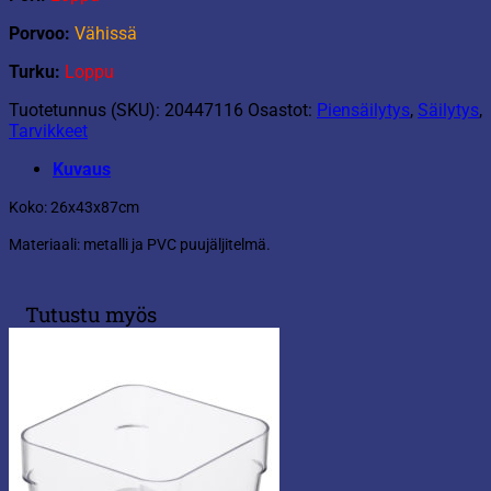
Porvoo:
Vähissä
Turku:
Loppu
Tuotetunnus (SKU):
20447116
Osastot:
Piensäilytys
,
Säilytys
,
Tarvikkeet
Kuvaus
Koko: 26x43x87cm
Materiaali: metalli ja PVC puujäljitelmä.
Tutustu myös