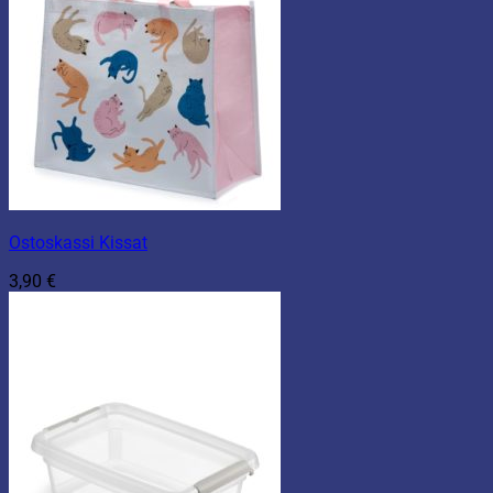
Ostoskassi Kissat
3,90
€