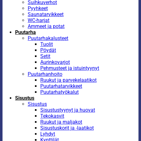
Suihkuverhot
Pyyhkeet
Saunatarvikkeet
WC-harjat
Ammeet ja potat
Puutarha
Puutarhakalusteet
Tuolit
Pöydät
Setit
Aurinkovarjot
Pehmusteet ja istuintyynyt
Puutarhanhoito
Ruukut ja parvekelaatikot
Puutarhatarvikkeet
Puutarhatyökalut
Sisustus
Sisustus
Sisustustyynyt ja huovat
Tekokasvit
Ruukut ja maljakot
Sisustuskorit ja -laatikot
Lyhdyt
Kynttilät