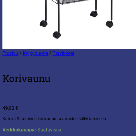
Etusivu
/
Kylpyhuone
/
Tarvikkeet
Korivaunu
49,90
€
Kätevä 3-tasoinen korivaunu tavaroiden säilyttämiseen.
Verkkokauppa:
Saatavissa