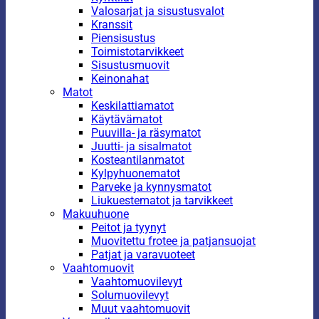
Valosarjat ja sisustusvalot
Kranssit
Piensisustus
Toimistotarvikkeet
Sisustusmuovit
Keinonahat
Matot
Keskilattiamatot
Käytävämatot
Puuvilla- ja räsymatot
Juutti- ja sisalmatot
Kosteantilanmatot
Kylpyhuonematot
Parveke ja kynnysmatot
Liukuestematot ja tarvikkeet
Makuuhuone
Peitot ja tyynyt
Muovitettu frotee ja patjansuojat
Patjat ja varavuoteet
Vaahtomuovit
Vaahtomuovilevyt
Solumuovilevyt
Muut vaahtomuovit