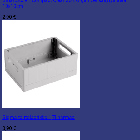
SmartStore™ Compact Clear Sort Organizer säilytysrasia
10x10cm
2,90
€
Sigma taittolaatikko 1,7l harmaa
3,90
€