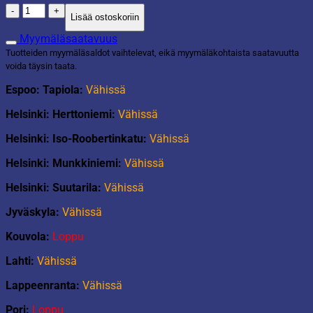
Korivaunu
Lisää ostoskoriin
määrä
Myymäläsaatavuus
Tuotteiden myymäläsaldot vaihtelevat, eikä myymäläkohtaista saatavuutta
voida täysin taata.
Espoo: Tapiola:
Vähissä
Helsinki: Herttoniemi:
Vähissä
Helsinki: Iso-Roobertinkatu:
Vähissä
Helsinki: Munkkiniemi:
Vähissä
Helsinki: Suutarila:
Vähissä
Jyväskyla:
Vähissä
Kouvola:
Loppu
Lahti:
Vähissä
Lappeenranta:
Vähissä
Pori:
Loppu