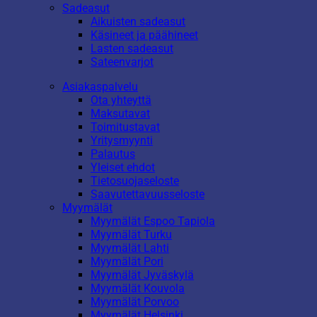
Sadeasut
Aikuisten sadeasut
Käsineet ja päähineet
Lasten sadeasut
Sateenvarjot
Asiakaspalvelu
Ota yhteyttä
Maksutavat
Toimitustavat
Yritysmyynti
Palautus
Yleiset ehdot
Tietosuojaseloste
Saavutettavuusseloste
Myymälät
Myymälät Espoo Tapiola
Myymälät Turku
Myymälät Lahti
Myymälät Pori
Myymälät Jyväskylä
Myymälät Kouvola
Myymälät Porvoo
Myymälät Helsinki