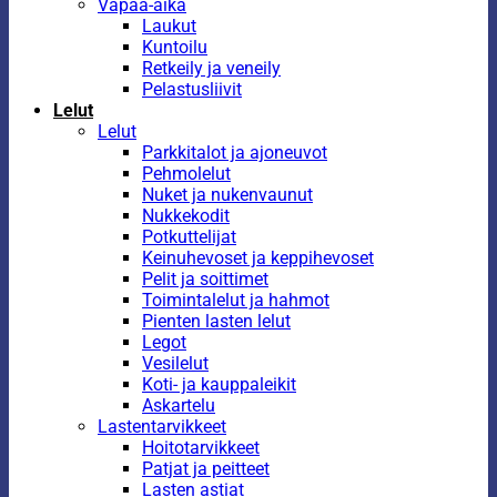
Vapaa-aika
Laukut
Kuntoilu
Retkeily ja veneily
Pelastusliivit
Lelut
Lelut
Parkkitalot ja ajoneuvot
Pehmolelut
Nuket ja nukenvaunut
Nukkekodit
Potkuttelijat
Keinuhevoset ja keppihevoset
Pelit ja soittimet
Toimintalelut ja hahmot
Pienten lasten lelut
Legot
Vesilelut
Koti- ja kauppaleikit
Askartelu
Lastentarvikkeet
Hoitotarvikkeet
Patjat ja peitteet
Lasten astiat