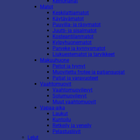
Keinonahat
Matot
Keskilattiamatot
Käytävämatot
Puuvilla- ja räsymatot
Juutti- ja sisalmatot
Kosteantilanmatot
Kylpyhuonematot
Parveke ja kynnysmatot
Liukuestematot ja tarvikkeet
Makuuhuone
Peitot ja tyynyt
Muovitettu frotee ja patjansuojat
Patjat ja varavuoteet
Vaahtomuovit
Vaahtomuovilevyt
Solumuovilevyt
Muut vaahtomuovit
Vapaa-aika
Laukut
Kuntoilu
Retkeily ja veneily
Pelastusliivit
Lelut