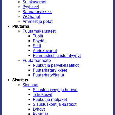
Suihkuverhot
Pyyhkeet
Saunatarvikkeet
WC-harjat
Ammeet ja potat
Puutarha
Puutarhakalusteet
Tuolit
Pöydät
Setit
Aurinkovarjot
Pehmusteet ja istuintyynyt
Puutarhanhoito
Ruukut ja parvekelaatikot
Puutarhatarvikkeet
Puutarhatyökalut
Sisustus
Sisustus
Sisustustyynyt ja huovat
Tekokasvit
Ruukut ja maljakot
Sisustuskorit ja -laatikot
Lyhdyt
Kynttilät