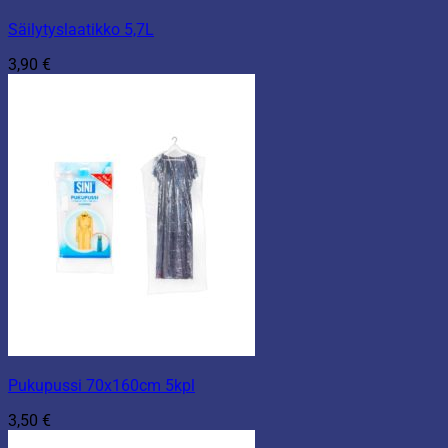
Säilytyslaatikko 5,7L
3,90
€
Pukupussi 70x160cm 5kpl
3,50
€