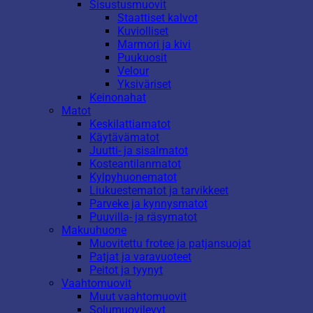
Sisustusmuovit
Staattiset kalvot
Kuviolliset
Marmori ja kivi
Puukuosit
Velour
Yksiväriset
Keinonahat
Matot
Keskilattiamatot
Käytävämatot
Juutti- ja sisalmatot
Kosteantilanmatot
Kylpyhuonematot
Liukuestematot ja tarvikkeet
Parveke ja kynnysmatot
Puuvilla- ja räsymatot
Makuuhuone
Muovitettu frotee ja patjansuojat
Patjat ja varavuoteet
Peitot ja tyynyt
Vaahtomuovit
Muut vaahtomuovit
Solumuovilevyt