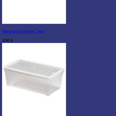
Ripustin hameille 2 kpl
3,90
€