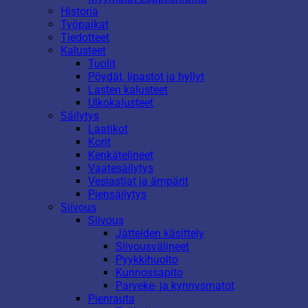
Historia
Työpaikat
Tiedotteet
Kalusteet
Tuolit
Pöydät, lipastot ja hyllyt
Lasten kalusteet
Ulkokalusteet
Säilytys
Laatikot
Korit
Kenkätelineet
Vaatesäilytys
Vesiastiat ja ämpärit
Piensäilytys
Siivous
Siivous
Jätteiden käsittely
Siivousvälineet
Pyykkihuolto
Kunnossapito
Parveke- ja kynnysmatot
Pienrauta