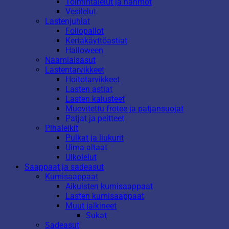
Toimintalelut ja hahmot
Vesilelut
Lastenjuhlat
Foliopallot
Kertakäyttöastiat
Halloween
Naamiaisasut
Lastentarvikkeet
Hoitotarvikkeet
Lasten astiat
Lasten kalusteet
Muovitettu frotee ja patjansuojat
Patjat ja peitteet
Pihaleikit
Pulkat ja liukurit
Uima-altaat
Ulkolelut
Saappaat ja sadeasut
Kumisaappaat
Aikuisten kumisaappaat
Lasten kumisaappaat
Muut jalkineet
Sukat
Sadeasut