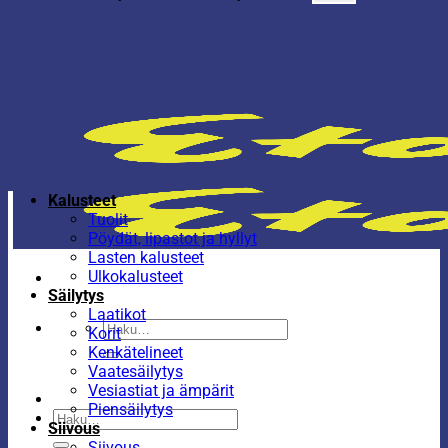
Kalusteet
Tuolit
Pöydät, lipastot ja hyllyt
Lasten kalusteet
Ulkokalusteet
Säilytys
Laatikot
Etsi:
Korit
Kenkätelineet
Vaatesäilytys
Vesiastiat ja ämpärit
Piensäilytys
Etsi:
Siivous
Siivous