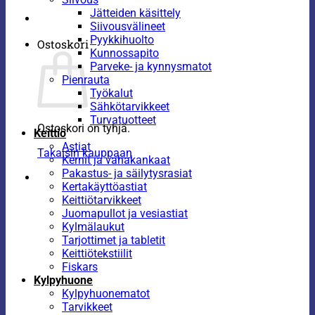
Jätteiden käsittely
Siivousvälineet
Pyykkihuolto
Ostoskori
Kunnossapito
Parveke- ja kynnysmatot
Pienrauta
Työkalut
Sähkötarvikkeet
Turvatuotteet
Ostoskori on tyhjä.
Keittiö
Astiat
Takaisin kauppaan
Kernit ja vahakankaat
Pakastus- ja säilytysrasiat
Kertakäyttöastiat
Keittiötarvikkeet
Juomapullot ja vesiastiat
Kylmälaukut
Tarjottimet ja tabletit
Keittiötekstiilit
Fiskars
Kylpyhuone
Kylpyhuonematot
Tarvikkeet