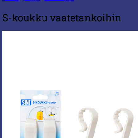
S-koukku vaatetankoihin