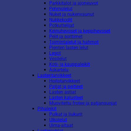
Parkkitalot ja ajoneuvot
Pehmolelut
Nuket ja nukenvaunut
Nukkekodit
Potkuttelijat
Keinuhevoset ja keppihevoset
Pelit ja soittimet
Toimintalelut ja hahmot
Pienten lasten lelut
Legot
Vesilelut
Koti- ja kauppaleikit
Askartelu
Lastentarvikkeet
Hoitotarvikkeet
Patjat ja peitteet
Lasten astiat
Lasten kalusteet
Muovitettu frotee ja patjansuojat
Pihaleikit
Pulkat ja liukurit
Ulkolelut
Uima-altaat
Lastenjuhlat