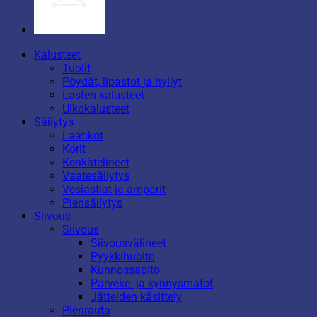
Kalusteet
Tuolit
Pöydät, lipastot ja hyllyt
Lasten kalusteet
Ulkokalusteet
Säilytys
Laatikot
Korit
Kenkätelineet
Vaatesäilytys
Vesiastiat ja ämpärit
Piensäilytys
Siivous
Siivous
Siivousvälineet
Pyykkihuolto
Kunnossapito
Parveke- ja kynnysmatot
Jätteiden käsittely
Pienrauta