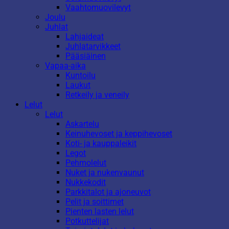
Vaahtomuovilevyt
Joulu
Juhlat
Lahjaideat
Juhlatarvikkeet
Pääsiäinen
Vapaa-aika
Kuntoilu
Laukut
Retkeily ja veneily
Lelut
Lelut
Askartelu
Keinuhevoset ja keppihevoset
Koti- ja kauppaleikit
Legot
Pehmolelut
Nuket ja nukenvaunut
Nukkekodit
Parkkitalot ja ajoneuvot
Pelit ja soittimet
Pienten lasten lelut
Potkuttelijat