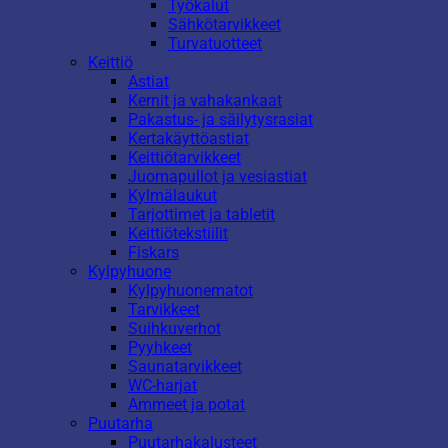
Työkalut
Sähkötarvikkeet
Turvatuotteet
Keittiö
Astiat
Kernit ja vahakankaat
Pakastus- ja säilytysrasiat
Kertakäyttöastiat
Keittiötarvikkeet
Juomapullot ja vesiastiat
Kylmälaukut
Tarjottimet ja tabletit
Keittiötekstiilit
Fiskars
Kylpyhuone
Kylpyhuonematot
Tarvikkeet
Suihkuverhot
Pyyhkeet
Saunatarvikkeet
WC-harjat
Ammeet ja potat
Puutarha
Puutarhakalusteet