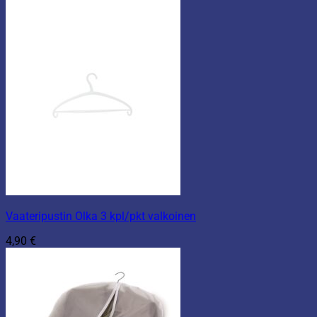
Vaateripustin Olka 3 kpl/pkt valkoinen
4,90
€