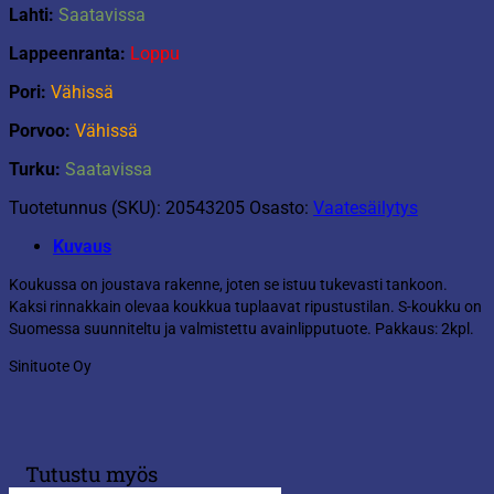
Lahti:
Saatavissa
Lappeenranta:
Loppu
Pori:
Vähissä
Porvoo:
Vähissä
Turku:
Saatavissa
Tuotetunnus (SKU):
20543205
Osasto:
Vaatesäilytys
Kuvaus
Koukussa on joustava rakenne, joten se istuu tukevasti tankoon.
Kaksi rinnakkain olevaa koukkua tuplaavat ripustustilan. S-koukku on
Suomessa suunniteltu ja valmistettu avainlipputuote. Pakkaus: 2kpl.
Sinituote Oy
Tutustu myös