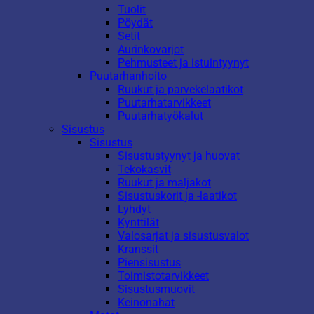
Tuolit
Pöydät
Setit
Aurinkovarjot
Pehmusteet ja istuintyynyt
Puutarhanhoito
Ruukut ja parvekelaatikot
Puutarhatarvikkeet
Puutarhatyökalut
Sisustus
Sisustus
Sisustustyynyt ja huovat
Tekokasvit
Ruukut ja maljakot
Sisustuskorit ja -laatikot
Lyhdyt
Kynttilät
Valosarjat ja sisustusvalot
Kranssit
Piensisustus
Toimistotarvikkeet
Sisustusmuovit
Keinonahat