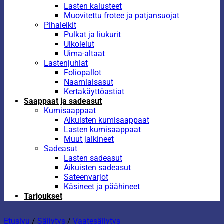
Lasten kalusteet
Muovitettu frotee ja patjansuojat
Pihaleikit
Pulkat ja liukurit
Ulkolelut
Uima-altaat
Lastenjuhlat
Foliopallot
Naamiaisasut
Kertakäyttöastiat
Saappaat ja sadeasut
Kumisaappaat
Aikuisten kumisaappaat
Lasten kumisaappaat
Muut jalkineet
Sadeasut
Lasten sadeasut
Aikuisten sadeasut
Sateenvarjot
Käsineet ja päähineet
Tarjoukset
Etusivu
/
Säilytys
/
Vaatesäilytys