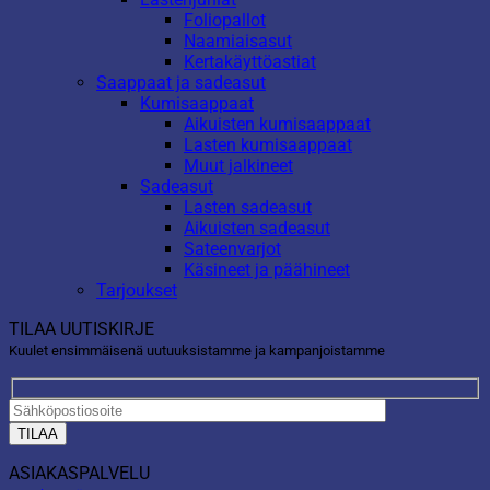
Foliopallot
Naamiaisasut
Kertakäyttöastiat
Saappaat ja sadeasut
Kumisaappaat
Aikuisten kumisaappaat
Lasten kumisaappaat
Muut jalkineet
Sadeasut
Lasten sadeasut
Aikuisten sadeasut
Sateenvarjot
Käsineet ja päähineet
Tarjoukset
TILAA UUTISKIRJE
Kuulet ensimmäisenä uutuuksistamme ja kampanjoistamme
ASIAKASPALVELU