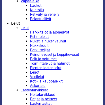
Vapaa-aika
Laukut
Kuntoilu
Retkeily ja veneily
Pelastusliivit
Lelut
Lelut
Parkkitalot ja ajoneuvot
Pehmolelut
Nuket ja nukenvaunut
Nukkekodit
Potkuttelijat
Keinuhevoset ja keppihevoset
Pelit ja soittimet
Toimintalelut ja hahmot
Pienten lasten lelut
Legot
Vesilelut
Koti- ja kauppaleikit
Askartelu
Lastentarvikkeet
Hoitotarvikkeet
Patjat ja peitteet
Lasten astiat