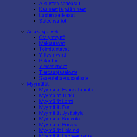
Aikuisten sadeasut
Käsineet ja päähineet
Lasten sadeasut
Sateenvarjot
Asiakaspalvelu
Ota yhteyttä
Maksutavat
Toimitustavat
Yritysmyynti
Palautus
Yleiset ehdot
Tietosuojaseloste
Saavutettavuusseloste
Myymälät
Myymälät Espoo Tapiola
Myymälät Turku
Myymälät Lahti
Myymälät Pori
Myymälät Jyväskylä
Myymälät Kouvola
Myymälät Porvoo
Myymälät Helsinki
Myymälät Lappeenranta