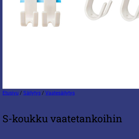
Etusivu
/
Säilytys
/
Vaatesäilytys
S-koukku vaatetankoihin