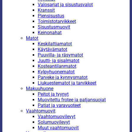
Valosarjat ja sisustusvalot
Kranssit
Piensisustus
Toimistotarvikkeet
Sisustusmuovit
Keinonahat
Matot
Keskilattiamatot
Käytävämatot
Puuvilla- ja räsymatot
Juutti- ja sisalmatot
Kosteantilanmatot
Kylpyhuonematot
Parveke ja kynnysmatot
Liukuestematot ja tarvikkeet
Makuuhuone
Peitot ja tyynyt
Muovitettu frotee ja patjansuojat
Patjat ja varavuoteet
Vaahtomuovit
Vaahtomuovilevyt
Solumuovilevyt
Muut vaahtomuovit