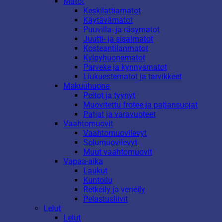
Matot
Keskilattiamatot
Käytävämatot
Puuvilla- ja räsymatot
Juutti- ja sisalmatot
Kosteantilanmatot
Kylpyhuonematot
Parveke ja kynnysmatot
Liukuestematot ja tarvikkeet
Makuuhuone
Peitot ja tyynyt
Muovitettu frotee ja patjansuojat
Patjat ja varavuoteet
Vaahtomuovit
Vaahtomuovilevyt
Solumuovilevyt
Muut vaahtomuovit
Vapaa-aika
Laukut
Kuntoilu
Retkeily ja veneily
Pelastusliivit
Lelut
Lelut