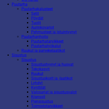
Puutarha
Puutarhakalusteet
Setit
Pöydät
Tuolit
Aurinkovarjot
Pehmusteet ja istuintyynyt
Puutarhanhoito
Puutarhatarvikkeet
Puutarhatyökalut
Ruukut ja parvekelaatikot
Sisustus
Sisustus
Sisustustyynyt ja huovat
Tekokasvit
Ruukut
Sisustuskorit ja -laatikot
Lyhdyt
Kynttilät
Valosarjat ja sisustusvalot
Kranssit
Piensisustus
Toimistotarvikkeet