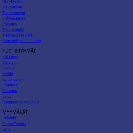
Ota yhteyttä
Maksutavat
Toimitustavat
Yritysasiakas
Palautus
Yleiset ehdot
Tietosuojaseloste
Saavutettavuusseloste
TUOTERYHMÄT
Kalusteet
Säilytys
Siivous
Keittiö
Kylpyhuone
Puutarha
Sisustus
Lelut
Saappaat ja sadeasut
MYYMÄLÄT
Helsinki
Espoo Tapiola
Lahti