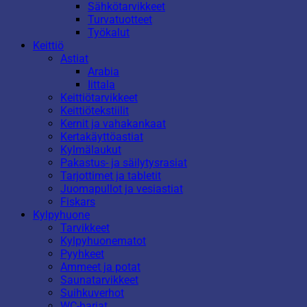
Sähkötarvikkeet
Turvatuotteet
Työkalut
Keittiö
Astiat
Arabia
Iittala
Keittiötarvikkeet
Keittiötekstiilit
Kernit ja vahakankaat
Kertakäyttöastiat
Kylmälaukut
Pakastus- ja säilytysrasiat
Tarjottimet ja tabletit
Juomapullot ja vesiastiat
Fiskars
Kylpyhuone
Tarvikkeet
Kylpyhuonematot
Pyyhkeet
Ammeet ja potat
Saunatarvikkeet
Suihkuverhot
WC-harjat