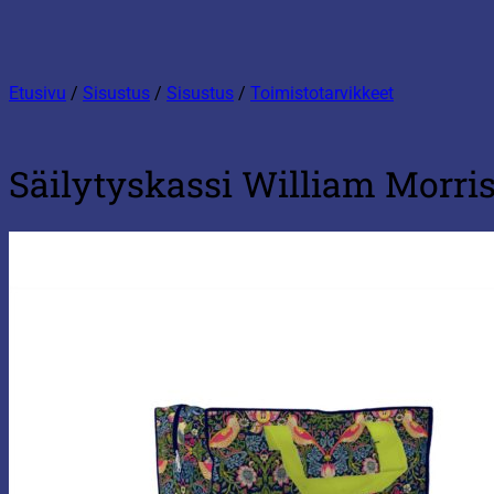
Etusivu
/
Sisustus
/
Sisustus
/
Toimistotarvikkeet
Säilytyskassi William Morr