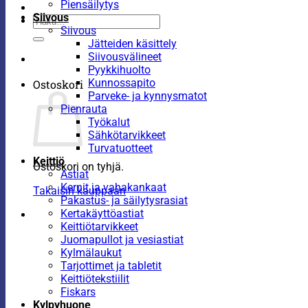
Piensäilytys
Siivous
Etsi:
Siivous
Jätteiden käsittely
Siivousvälineet
Pyykkihuolto
Kunnossapito
Ostoskori
Parveke- ja kynnysmatot
Pienrauta
Työkalut
Sähkötarvikkeet
Turvatuotteet
Keittiö
Ostoskori on tyhjä.
Astiat
Kernit ja vahakankaat
Takaisin kauppaan
Pakastus- ja säilytysrasiat
Kertakäyttöastiat
Keittiötarvikkeet
Juomapullot ja vesiastiat
Kylmälaukut
Tarjottimet ja tabletit
Keittiötekstiilit
Fiskars
Kylpyhuone