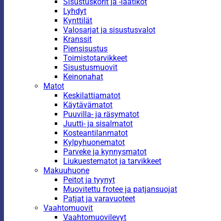
Sisustuskorit ja -laatikot
Lyhdyt
Kynttilät
Valosarjat ja sisustusvalot
Kranssit
Piensisustus
Toimistotarvikkeet
Sisustusmuovit
Keinonahat
Matot
Keskilattiamatot
Käytävämatot
Puuvilla- ja räsymatot
Juutti- ja sisalmatot
Kosteantilanmatot
Kylpyhuonematot
Parveke ja kynnysmatot
Liukuestematot ja tarvikkeet
Makuuhuone
Peitot ja tyynyt
Muovitettu frotee ja patjansuojat
Patjat ja varavuoteet
Vaahtomuovit
Vaahtomuovilevyt