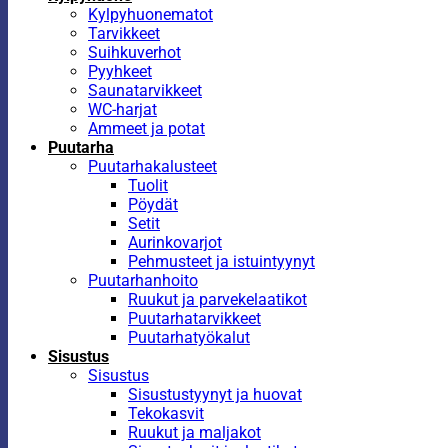
Kylpyhuonematot
Tarvikkeet
Suihkuverhot
Pyyhkeet
Saunatarvikkeet
WC-harjat
Ammeet ja potat
Puutarha
Puutarhakalusteet
Tuolit
Pöydät
Setit
Aurinkovarjot
Pehmusteet ja istuintyynyt
Puutarhanhoito
Ruukut ja parvekelaatikot
Puutarhatarvikkeet
Puutarhatyökalut
Sisustus
Sisustus
Sisustustyynyt ja huovat
Tekokasvit
Ruukut ja maljakot