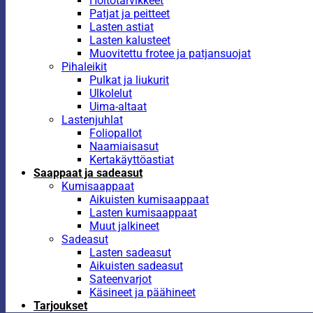
Hoitotarvikkeet
Patjat ja peitteet
Lasten astiat
Lasten kalusteet
Muovitettu frotee ja patjansuojat
Pihaleikit
Pulkat ja liukurit
Ulkolelut
Uima-altaat
Lastenjuhlat
Foliopallot
Naamiaisasut
Kertakäyttöastiat
Saappaat ja sadeasut
Kumisaappaat
Aikuisten kumisaappaat
Lasten kumisaappaat
Muut jalkineet
Sadeasut
Lasten sadeasut
Aikuisten sadeasut
Sateenvarjot
Käsineet ja päähineet
Tarjoukset