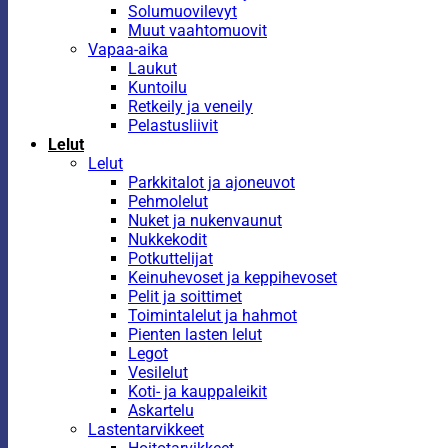
Solumuovilevyt
Muut vaahtomuovit
Vapaa-aika
Laukut
Kuntoilu
Retkeily ja veneily
Pelastusliivit
Lelut
Lelut
Parkkitalot ja ajoneuvot
Pehmolelut
Nuket ja nukenvaunut
Nukkekodit
Potkuttelijat
Keinuhevoset ja keppihevoset
Pelit ja soittimet
Toimintalelut ja hahmot
Pienten lasten lelut
Legot
Vesilelut
Koti- ja kauppaleikit
Askartelu
Lastentarvikkeet