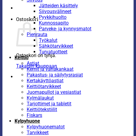
Jätteiden käsittely
Siivousvälineet
Pyykkihuolto
Ostoskori
Kunnossapito
Parveke- ja kynnysmatot
Pienrauta
Työkalut
Sähkötarvikkeet
Turvatuotteet
Ostoskori on tyhjä.
Keittiö
Astiat
Takaisin kauppaan
Kernit ja vahakankaat
Pakastus- ja säilytysrasiat
Kertakäyttöastiat
Keittiötarvikkeet
Juomapullot ja vesiastiat
Kylmälaukut
Tarjottimet ja tabletit
Keittiötekstiilit
Fiskars
Kylpyhuone
Kylpyhuonematot
Tarvikkeet