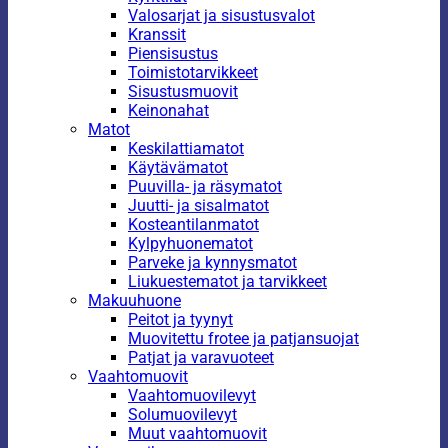
Valosarjat ja sisustusvalot
Kranssit
Piensisustus
Toimistotarvikkeet
Sisustusmuovit
Keinonahat
Matot
Keskilattiamatot
Käytävämatot
Puuvilla- ja räsymatot
Juutti- ja sisalmatot
Kosteantilanmatot
Kylpyhuonematot
Parveke ja kynnysmatot
Liukuestematot ja tarvikkeet
Makuuhuone
Peitot ja tyynyt
Muovitettu frotee ja patjansuojat
Patjat ja varavuoteet
Vaahtomuovit
Vaahtomuovilevyt
Solumuovilevyt
Muut vaahtomuovit