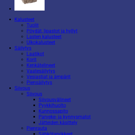
Kalusteet
Tuolit
Pöydät, lipastot ja hyllyt
Lasten kalusteet
Ulkokalusteet
Säilytys
Laatikot
Korit
Kenkätelineet
Vaatesäilytys
Vesiastiat ja ämpärit
Piensäilytys
Siivous
Siivous
Siivousvälineet
Pyykkihuolto
Kunnossapito
Parveke- ja kynnysmatot
Jätteiden käsittely
Pienrauta
Sähkötarvikkeet