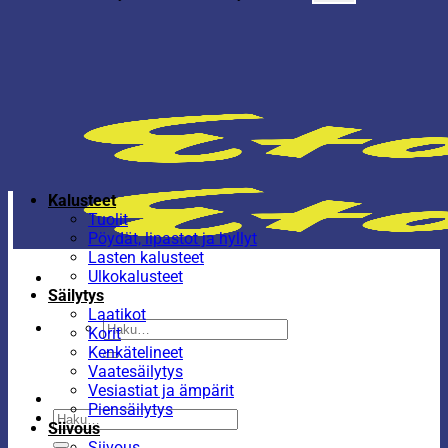
Kalusteet
Tuolit
Pöydät, lipastot ja hyllyt
Lasten kalusteet
Ulkokalusteet
Säilytys
Laatikot
Etsi:
Korit
Kenkätelineet
Vaatesäilytys
Vesiastiat ja ämpärit
Piensäilytys
Etsi:
Siivous
Siivous