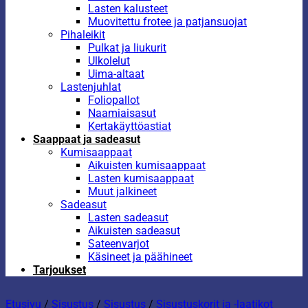
Lasten kalusteet
Muovitettu frotee ja patjansuojat
Pihaleikit
Pulkat ja liukurit
Ulkolelut
Uima-altaat
Lastenjuhlat
Foliopallot
Naamiaisasut
Kertakäyttöastiat
Saappaat ja sadeasut
Kumisaappaat
Aikuisten kumisaappaat
Lasten kumisaappaat
Muut jalkineet
Sadeasut
Lasten sadeasut
Aikuisten sadeasut
Sateenvarjot
Käsineet ja päähineet
Tarjoukset
Etusivu
/
Sisustus
/
Sisustus
/
Sisustuskorit ja -laatikot