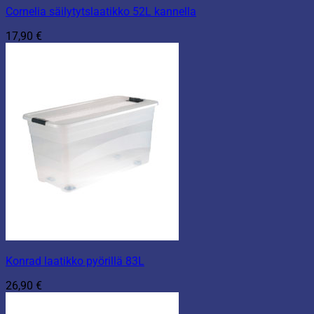
Cornelia säilytytslaatikko 52L kannella
17,90
€
Konrad laatikko pyörillä 83L
26,90
€