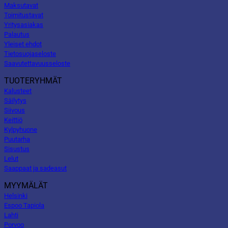
Maksutavat
Toimitustavat
Yritysasiakas
Palautus
Yleiset ehdot
Tietosuojaseloste
Saavutettavuusseloste
TUOTERYHMÄT
Kalusteet
Säilytys
Siivous
Keittiö
Kylpyhuone
Puutarha
Sisustus
Lelut
Saappaat ja sadeasut
MYYMÄLÄT
Helsinki
Espoo Tapiola
Lahti
Porvoo