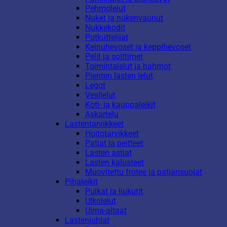
Pehmolelut
Nuket ja nukenvaunut
Nukkekodit
Potkuttelijat
Keinuhevoset ja keppihevoset
Pelit ja soittimet
Toimintalelut ja hahmot
Pienten lasten lelut
Legot
Vesilelut
Koti- ja kauppaleikit
Askartelu
Lastentarvikkeet
Hoitotarvikkeet
Patjat ja peitteet
Lasten astiat
Lasten kalusteet
Muovitettu frotee ja patjansuojat
Pihaleikit
Pulkat ja liukurit
Ulkolelut
Uima-altaat
Lastenjuhlat