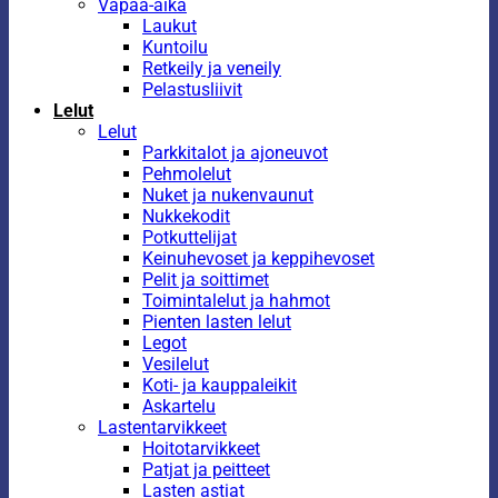
Vapaa-aika
Laukut
Kuntoilu
Retkeily ja veneily
Pelastusliivit
Lelut
Lelut
Parkkitalot ja ajoneuvot
Pehmolelut
Nuket ja nukenvaunut
Nukkekodit
Potkuttelijat
Keinuhevoset ja keppihevoset
Pelit ja soittimet
Toimintalelut ja hahmot
Pienten lasten lelut
Legot
Vesilelut
Koti- ja kauppaleikit
Askartelu
Lastentarvikkeet
Hoitotarvikkeet
Patjat ja peitteet
Lasten astiat