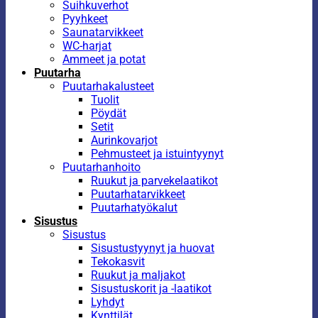
Suihkuverhot
Pyyhkeet
Saunatarvikkeet
WC-harjat
Ammeet ja potat
Puutarha
Puutarhakalusteet
Tuolit
Pöydät
Setit
Aurinkovarjot
Pehmusteet ja istuintyynyt
Puutarhanhoito
Ruukut ja parvekelaatikot
Puutarhatarvikkeet
Puutarhatyökalut
Sisustus
Sisustus
Sisustustyynyt ja huovat
Tekokasvit
Ruukut ja maljakot
Sisustuskorit ja -laatikot
Lyhdyt
Kynttilät