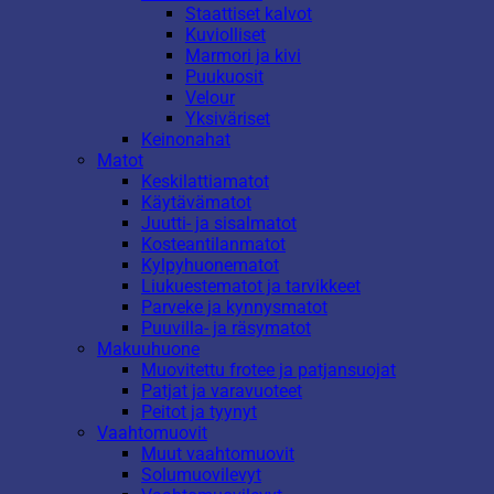
Staattiset kalvot
Kuviolliset
Marmori ja kivi
Puukuosit
Velour
Yksiväriset
Keinonahat
Matot
Keskilattiamatot
Käytävämatot
Juutti- ja sisalmatot
Kosteantilanmatot
Kylpyhuonematot
Liukuestematot ja tarvikkeet
Parveke ja kynnysmatot
Puuvilla- ja räsymatot
Makuuhuone
Muovitettu frotee ja patjansuojat
Patjat ja varavuoteet
Peitot ja tyynyt
Vaahtomuovit
Muut vaahtomuovit
Solumuovilevyt