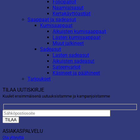
Foliopallot
Naamiaisasut
Kertakäyttöastiat
Saappaat ja sadeasut
Kumisaappaat
Aikuisten kumisaappaat
Lasten kumisaappaat
Muut jalkineet
Sadeasut
Lasten sadeasut
Aikuisten sadeasut
Sateenvarjot
Käsineet ja päähineet
Tarjoukset
TILAA UUTISKIRJE
Kuulet ensimmäisenä uutuuksistamme ja kampanjoistamme
ASIAKASPALVELU
Ota yhteyttä