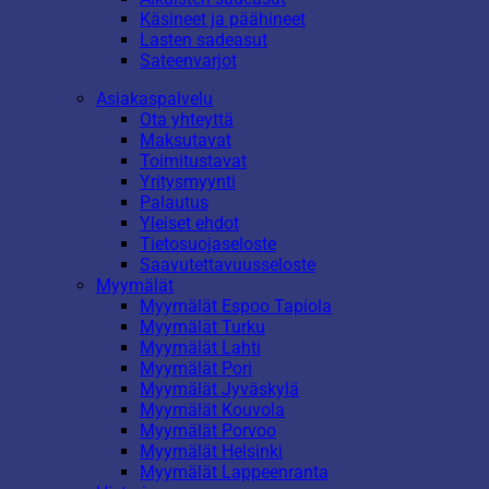
Käsineet ja päähineet
Lasten sadeasut
Sateenvarjot
Asiakaspalvelu
Ota yhteyttä
Maksutavat
Toimitustavat
Yritysmyynti
Palautus
Yleiset ehdot
Tietosuojaseloste
Saavutettavuusseloste
Myymälät
Myymälät Espoo Tapiola
Myymälät Turku
Myymälät Lahti
Myymälät Pori
Myymälät Jyväskylä
Myymälät Kouvola
Myymälät Porvoo
Myymälät Helsinki
Myymälät Lappeenranta