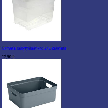
Cornelia säilytyslaatikko 24L kannella
12,90
€