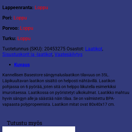
Lappeenranta:
Loppu
Pori:
Loppu
Porvoo:
Loppu
Turku:
Loppu
Tuotetunnus (SKU):
20453275
Osastot:
Laatikot
,
Sisustuskorit ja -laatikot
,
Vaatesäilytys
Kuvaus
Kannellisen Basestore sängynaluslaatikon tilavuus on 35L.
Läpikuultavan laatikon sisältö on helposti nähtävillä. Laatikon
pohjassa on 6 pyörää, joten sitä on helppo liikutella esimerkiksi
imuroitaessa. Laatikossa on pyöristetyt ulkokulmat. Laatikko mahtuu
hyvin sängyn alle ja säästää näin tilaa. Se on valmistettu BPA-
vapaasta polypropeenista. Laatikon mitat ovat 80x40x17 cm.
Tutustu myös