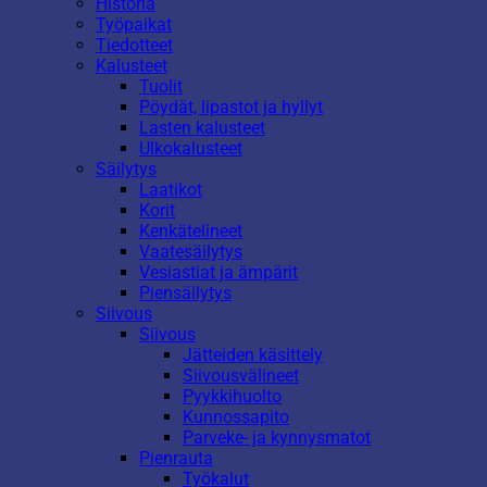
Historia
Työpaikat
Tiedotteet
Kalusteet
Tuolit
Pöydät, lipastot ja hyllyt
Lasten kalusteet
Ulkokalusteet
Säilytys
Laatikot
Korit
Kenkätelineet
Vaatesäilytys
Vesiastiat ja ämpärit
Piensäilytys
Siivous
Siivous
Jätteiden käsittely
Siivousvälineet
Pyykkihuolto
Kunnossapito
Parveke- ja kynnysmatot
Pienrauta
Työkalut