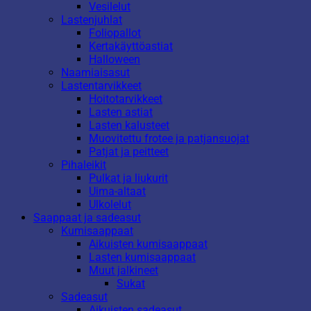
Vesilelut
Lastenjuhlat
Foliopallot
Kertakäyttöastiat
Halloween
Naamiaisasut
Lastentarvikkeet
Hoitotarvikkeet
Lasten astiat
Lasten kalusteet
Muovitettu frotee ja patjansuojat
Patjat ja peitteet
Pihaleikit
Pulkat ja liukurit
Uima-altaat
Ulkolelut
Saappaat ja sadeasut
Kumisaappaat
Aikuisten kumisaappaat
Lasten kumisaappaat
Muut jalkineet
Sukat
Sadeasut
Aikuisten sadeasut