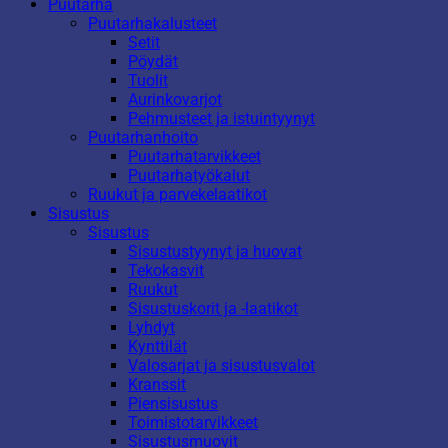
Puutarha
Puutarhakalusteet
Setit
Pöydät
Tuolit
Aurinkovarjot
Pehmusteet ja istuintyynyt
Puutarhanhoito
Puutarhatarvikkeet
Puutarhatyökalut
Ruukut ja parvekelaatikot
Sisustus
Sisustus
Sisustustyynyt ja huovat
Tekokasvit
Ruukut
Sisustuskorit ja -laatikot
Lyhdyt
Kynttilät
Valosarjat ja sisustusvalot
Kranssit
Piensisustus
Toimistotarvikkeet
Sisustusmuovit