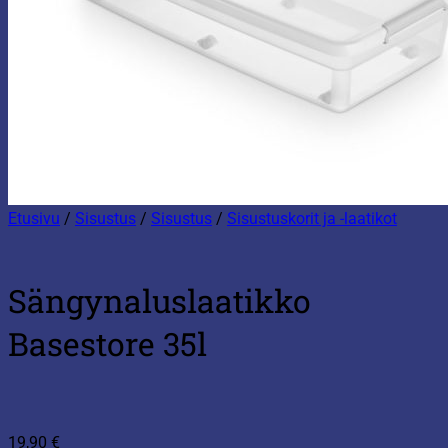
Etusivu
/
Sisustus
/
Sisustus
/
Sisustuskorit ja -laatikot
Sängynaluslaatikko
Basestore 35l
19,90
€