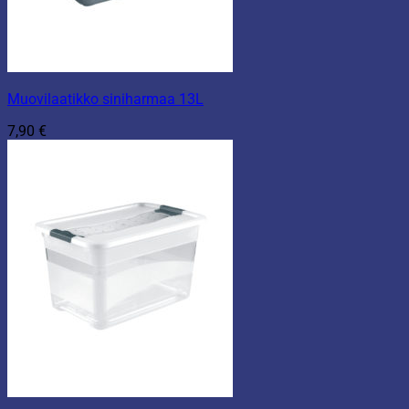
Muovilaatikko siniharmaa 13L
7,90
€