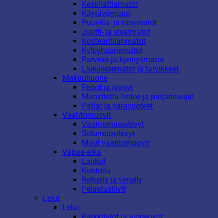
Keskilattiamatot
Käytävämatot
Puuvilla- ja räsymatot
Juutti- ja sisalmatot
Kosteantilanmatot
Kylpyhuonematot
Parveke ja kynnysmatot
Liukuestematot ja tarvikkeet
Makuuhuone
Peitot ja tyynyt
Muovitettu frotee ja patjansuojat
Patjat ja varavuoteet
Vaahtomuovit
Vaahtomuovilevyt
Solumuovilevyt
Muut vaahtomuovit
Vapaa-aika
Laukut
Kuntoilu
Retkeily ja veneily
Pelastusliivit
Lelut
Lelut
Parkkitalot ja ajoneuvot