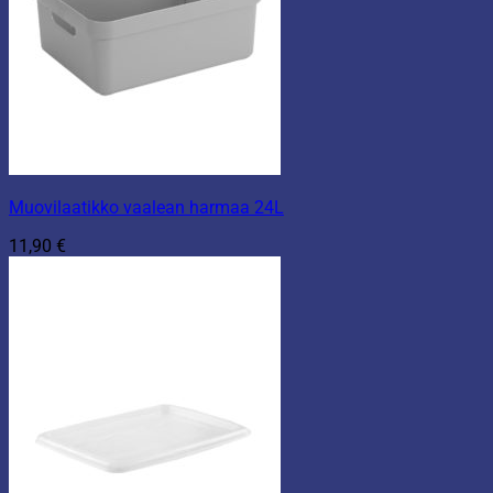
Muovilaatikko vaalean harmaa 24L
11,90
€