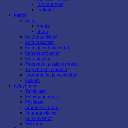
Turvatuotteet
Työkalut
Keittiö
Astiat
Arabia
Iittala
Keittiötarvikkeet
Keittiötekstiilit
Kernit ja vahakankaat
Kertakäyttöastiat
Kylmälaukut
Pakastus- ja säilytysrasiat
Tarjottimet ja tabletit
Juomapullot ja vesiastiat
Fiskars
Kylpyhuone
Tarvikkeet
Kylpyhuonematot
Pyyhkeet
Ammeet ja potat
Saunatarvikkeet
Suihkuverhot
WC-harjat