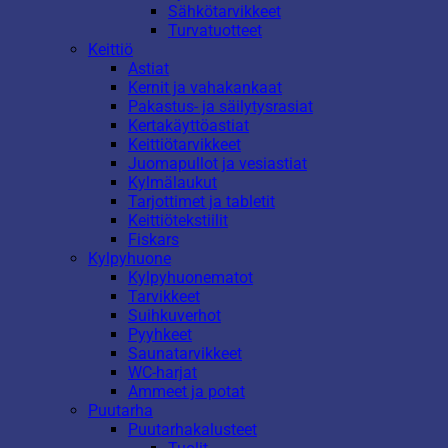
Sähkötarvikkeet
Turvatuotteet
Keittiö
Astiat
Kernit ja vahakankaat
Pakastus- ja säilytysrasiat
Kertakäyttöastiat
Keittiötarvikkeet
Juomapullot ja vesiastiat
Kylmälaukut
Tarjottimet ja tabletit
Keittiötekstiilit
Fiskars
Kylpyhuone
Kylpyhuonematot
Tarvikkeet
Suihkuverhot
Pyyhkeet
Saunatarvikkeet
WC-harjat
Ammeet ja potat
Puutarha
Puutarhakalusteet