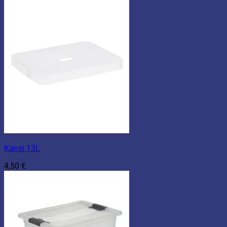
Kansi 13L
4,50
€