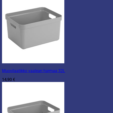
Muovilaatikko vaalean harmaa 32L
14,90
€