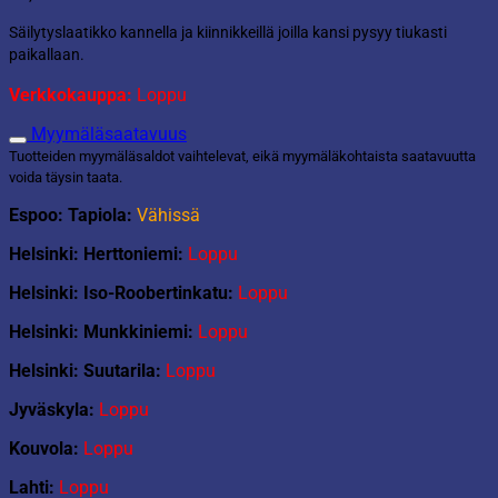
Säilytyslaatikko kannella ja kiinnikkeillä joilla kansi pysyy tiukasti
paikallaan.
Verkkokauppa:
Loppu
Myymäläsaatavuus
Tuotteiden myymäläsaldot vaihtelevat, eikä myymäläkohtaista saatavuutta
voida täysin taata.
Espoo: Tapiola:
Vähissä
Helsinki: Herttoniemi:
Loppu
Helsinki: Iso-Roobertinkatu:
Loppu
Helsinki: Munkkiniemi:
Loppu
Helsinki: Suutarila:
Loppu
Jyväskyla:
Loppu
Kouvola:
Loppu
Lahti:
Loppu