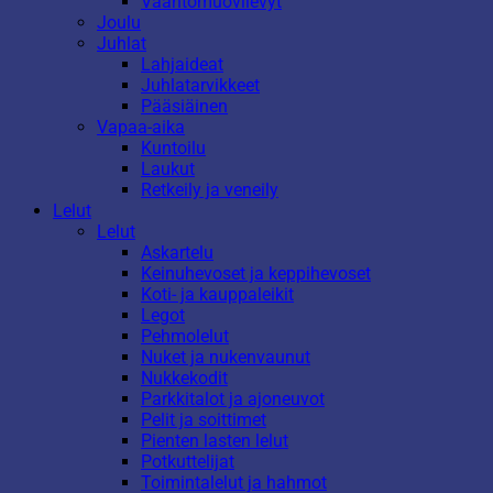
Vaahtomuovilevyt
Joulu
Juhlat
Lahjaideat
Juhlatarvikkeet
Pääsiäinen
Vapaa-aika
Kuntoilu
Laukut
Retkeily ja veneily
Lelut
Lelut
Askartelu
Keinuhevoset ja keppihevoset
Koti- ja kauppaleikit
Legot
Pehmolelut
Nuket ja nukenvaunut
Nukkekodit
Parkkitalot ja ajoneuvot
Pelit ja soittimet
Pienten lasten lelut
Potkuttelijat
Toimintalelut ja hahmot