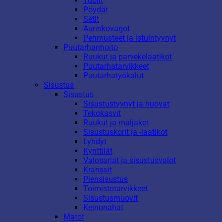
Tuolit
Pöydät
Setit
Aurinkovarjot
Pehmusteet ja istuintyynyt
Puutarhanhoito
Ruukut ja parvekelaatikot
Puutarhatarvikkeet
Puutarhatyökalut
Sisustus
Sisustus
Sisustustyynyt ja huovat
Tekokasvit
Ruukut ja maljakot
Sisustuskorit ja -laatikot
Lyhdyt
Kynttilät
Valosarjat ja sisustusvalot
Kranssit
Piensisustus
Toimistotarvikkeet
Sisustusmuovit
Keinonahat
Matot