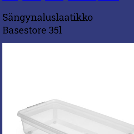
Sängynaluslaatikko
Basestore 35l